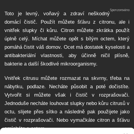
Toto je levný, voňavý a zdraví neškodný
domácí čistič. Použít můžete šťávu z citronu, ale i
vnitřek slupky či kůru. Citron můžete zkrátka použít
úplně celý. Míchat můžete opět s bílým octem, který
pomáhá čistit váš domov. Ocet má dostatek kyselosti a
antibakteriální vlastnosti, aby účinně ničil plísně,
bakterie a další škodlivé mikroorganismy.
Vnitřek citrusu můžete rozmazat na skvrny, třeba na
nábytku, podlaze. Necháte působit a poté dočistíte.
Vytvořit si můžete však i čistič v rozprašovači.
Jednoduše necháte louhovat slupky nebo kůru citrusů v
octu, slijete přes sítko a následně pak použijete jako
čistič v rozprašovači. Nebo vymačkáte citron a šťávu
smícháte s octem.