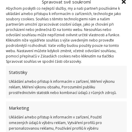
Spravovat své soukromí
4 silní pomocníci na fleky a celkový
Abychom poskytli co nejlepší služby, my a naši partneři používáme k
ukládání a/nebo přístupu k informacím o zařízeních, technologie jako
úklid
soubory cookies. Souhlas s těmito technologiemi nám a našim
partnerům umožní zpracovávat osobní údaje, jako je chování při
procházení nebo jedinečná ID na tomto webu. Nesouhlas nebo
Jedlá soda
odvolání souhlasu může nepříznivě ovlivnit určité vlastnosti a funkce.
Kliknutím níže vyjádřete souhlas s výše uvedeným nebo proveďte
podrobnější rozhodnutí. Vaše volby budou použity pouze na tomto
Ocet
webu. Nastavení můžete kdykoli změnit, včetně odvolání souhlasu,
pomocí přepínačů v Zásadách cookies nebo kliknutím na tlačítko
Peroxid vodíku
Spravovat souhlas ve spodní části obrazovky.
Statistiky
Citron
Ukládání a/nebo přístup k informacím v zařízení, Měření výkonu
reklam, Měření výkonu obsahu, Porozumění publiku
Obrázky: vacfaqs, decoist
prostřednictvím statistik nebo kombinací údajů z různých zdrojů.
Marketing
Ukládání a/nebo přístup k informacím v zařízení, Použití
omezených údajů k výběru reklam, Vytváření profilů pro
personalizovanou reklamu, Používání profilů k výběru