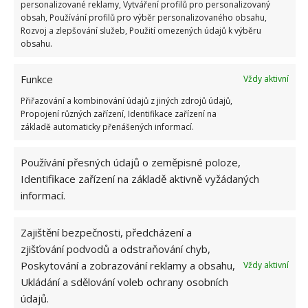
personalizované reklamy, Vytváření profilů pro personalizovaný
obsah, Používání profilů pro výběr personalizovaného obsahu,
Rozvoj a zlepšování služeb, Použití omezených údajů k výběru
obsahu.
Funkce
Vždy aktivní
Přiřazování a kombinování údajů z jiných zdrojů údajů,
Propojení různých zařízení, Identifikace zařízení na
základě automaticky přenášených informací.
Používání přesných údajů o zeměpisné poloze,
Identifikace zařízení na základě aktivně vyžádaných
informací.
CITRON
FLEKY
JEDLÁ SODA
MATRACE
OCET
PEROXID VODÍKU
SKVRNY
ÚKLID
Zajištění bezpečnosti, předcházení a
zjišťování podvodů a odstraňování chyb,
ZÁPACH
Poskytování a zobrazování reklamy a obsahu,
Vždy aktivní
Ukládání a sdělování voleb ochrany osobních
údajů.