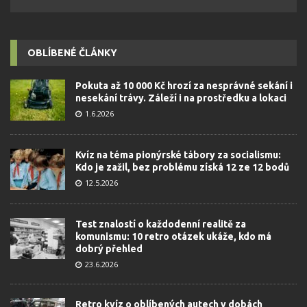
OBLÍBENÉ ČLÁNKY
Pokuta až 10 000 Kč hrozí za nesprávné sekání i
nesekání trávy. Záleží i na prostředku a lokaci
1.6.2026
Kvíz na téma pionýrské tábory za socialismu:
Kdo je zažil, bez problému získá 12 ze 12 bodů
12.5.2026
Test znalostí o každodenní realitě za
komunismu: 10 retro otázek ukáže, kdo má
dobrý přehled
23.6.2026
Retro kvíz o oblíbených autech v dobách