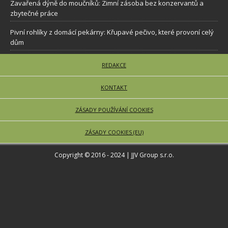
Zavařená dýně do moučníků: Zimní zásoba bez konzervantů a
zbytečné práce
Pivní rohlíky z domácí pekárny: Křupavé pečivo, které provoní celý
dům
REDAKCE
KONTAKT
ZÁSADY POUŽÍVÁNÍ COOKIES
ZÁSADY COOKIES (EU)
Copyright © 2016 - 2024 | JJV Group s.r.o.