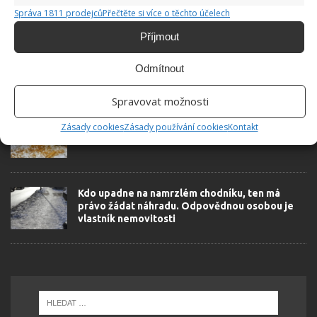
Správa 1811 prodejců
Přečtěte si více o těchto účelech
SOUVISEJÍCÍ ČLÁNKY
Příjmout
Nejodolnější skvrny z koberce lze snadno
odstranit pomocí jednoduchého postupu
Odmítnout
Spravovat možnosti
Kuchyňské prkénko efektivně vyčistíte díky
Zásady cookies
Zásady používání cookies
Kontakt
jednoduché metodě
Kdo upadne na namrzlém chodníku, ten má
právo žádat náhradu. Odpovědnou osobou je
vlastník nemovitosti