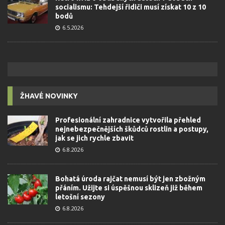
socialismu: Tehdejší řidiči musí získat 10 z 10
bodů
6.5.2026
ŽHAVÉ NOVINKY
Profesionální zahradnice vytvořila přehled
nejnebezpečnějších škůdců rostlin a postupy,
jak se jich rychle zbavit
6.8.2026
Bohatá úroda rajčat nemusí být jen zbožným
přáním. Užijte si úspěšnou sklizeň již během
letošní sezony
6.8.2026