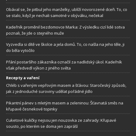
Obával se, že pitbul jeho manželky, ublíží novorozené dceři. To, co
se stalo, když je nechali samotné v obýváku, nečekal
Kadeřník proměnil bezdomovce Marka: Z výsledku cizí lidé sotva
poznali, že jde o stejného muže
Vyzvedla si dítě ve školce a jela domů. To, co našla na jeho těle, ji
do běla vytočilo
Přání postaršího zákazníka označil za nadlidský úkol. Kadeřník
však předvedl výkon z jiného světa
Recepty a vaření
Chléb s vařeným vepřovým masem a šťávou: Staročeský způsob,
jak z jednoduché suroviny udělat pořádné jídlo
Pikantní pánev s mletým masem a zeleninou: Šťavnatá směs na
křupavé česnekové topinky
Cuketové kuličky nejsou jen nouzovka ze zahrady: Křupavé
sousto, po kterém se doma jen zapráší