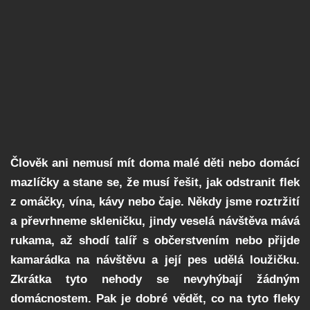
Člověk ani nemusí mít doma malé děti nebo domácí
mazlíčky a stane se, že musí řešit, jak odstranit flek
z omáčky, vína, kávy nebo čaje. Někdy jsme roztržití
a převrhneme skleničku, jindy veselá návštěva mává
rukama, až shodí talíř s občerstvením nebo přijde
kamarádka na návštěvu a její pes udělá loužičku.
Zkrátka tyto nehody se nevyhýbají žádným
domácnostem. Pak je dobré vědět, co na tyto fleky