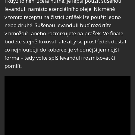
I když to není zcela nutné, je lepší použít sušenou
levanduli namísto esenciálního oleje. Nicméně
v tomto receptu na čistící prášek lze použít jedno
nebo druhé. Sušenou levanduli buď rozdrtíte
v hmoždíři anebo rozmixujete na prášek. Ve finále
budete stejně luxovat, ale aby se prostředek dostal
co nejhlouběji do koberce, je vhodnější jemnější
forma – tedy volte spíš levanduli rozmixovat či
pomlít.