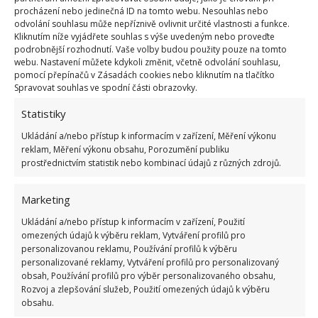
procházení nebo jedinečná ID na tomto webu. Nesouhlas nebo
jasnější barvy koberce, čistota, zlikvidované bakterie
odvolání souhlasu může nepříznivě ovlivnit určité vlastnosti a funkce.
a roztoči, ale především úžasná vůně linoucí se po
Kliknutím níže vyjádřete souhlas s výše uvedeným nebo proveďte
podrobnější rozhodnutí. Vaše volby budou použity pouze na tomto
celé domácnosti.
webu. Nastavení můžete kdykoli změnit, včetně odvolání souhlasu,
pomocí přepínačů v Zásadách cookies nebo kliknutím na tlačítko
Recept na čisticí prostředek
Spravovat souhlas ve spodní části obrazovky.
Statistiky
2 šálky jedlé sody
Ukládání a/nebo přístup k informacím v zařízení, Měření výkonu
1 šálek boraxu
reklam, Měření výkonu obsahu, Porozumění publiku
prostřednictvím statistik nebo kombinací údajů z různých zdrojů.
1 lžíce levandule
1 polévková lžíce citronové kůry
Marketing
10 kapek esenciálního citronového oleje
Ukládání a/nebo přístup k informacím v zařízení, Použití
omezených údajů k výběru reklam, Vytváření profilů pro
Základem je vždy soda a borax, ostatní ingredience
personalizovanou reklamu, Používání profilů k výběru
personalizované reklamy, Vytváření profilů pro personalizovaný
můžete libovolně měnit podle toho, kterou vůni
obsah, Používání profilů pro výběr personalizovaného obsahu,
preferujete. Použít lze i na čalouněný nábytek.
Rozvoj a zlepšování služeb, Použití omezených údajů k výběru
obsahu.