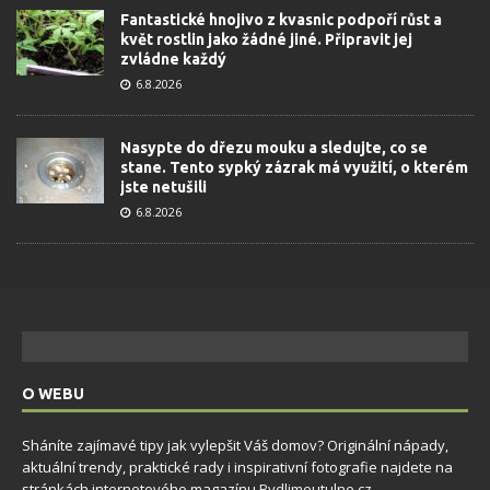
Fantastické hnojivo z kvasnic podpoří růst a
květ rostlin jako žádné jiné. Připravit jej
zvládne každý
6.8.2026
Nasypte do dřezu mouku a sledujte, co se
stane. Tento sypký zázrak má využití, o kterém
jste netušili
6.8.2026
O WEBU
Sháníte zajímavé tipy jak vylepšit Váš domov? Originální nápady,
aktuální trendy, praktické rady i inspirativní fotografie najdete na
stránkách internetového magazínu
Bydlimeutulne.cz
.