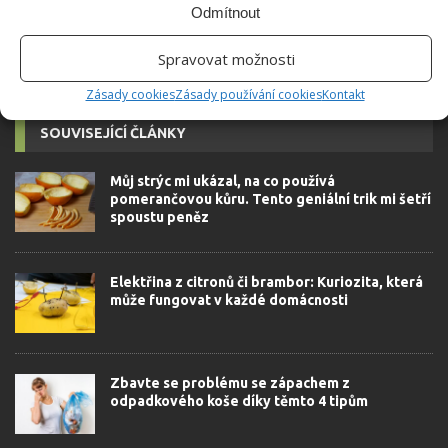
Odmítnout
PRÁŠEK
VŮNĚ
Spravovat možnosti
Zásady cookies
Zásady používání cookies
Kontakt
SOUVISEJÍCÍ ČLÁNKY
Můj strýc mi ukázal, na co používá
pomerančovou kůru. Tento geniální trik mi šetří
spoustu peněz
Elektřina z citronů či brambor: Kuriozita, která
může fungovat v každé domácnosti
Zbavte se problému se zápachem z
odpadkového koše díky těmto 4 tipům