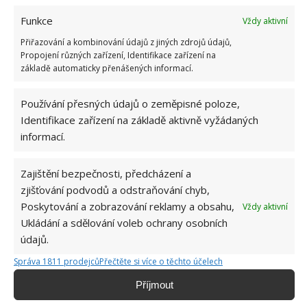
Obrázek: pixabay
Funkce
Vždy aktivní
Přiřazování a kombinování údajů z jiných zdrojů údajů,
Propojení různých zařízení, Identifikace zařízení na
základě automaticky přenášených informací.
Používání přesných údajů o zeměpisné poloze,
Identifikace zařízení na základě aktivně vyžádaných
informací.
Zajištění bezpečnosti, předcházení a
zjišťování podvodů a odstraňování chyb,
Poskytování a zobrazování reklamy a obsahu,
Vždy aktivní
Ukládání a sdělování voleb ochrany osobních
údajů.
Správa 1811 prodejců
Přečtěte si více o těchto účelech
Příjmout
ČISTIČ
CITRON
KOBERCE
LEVANDULE