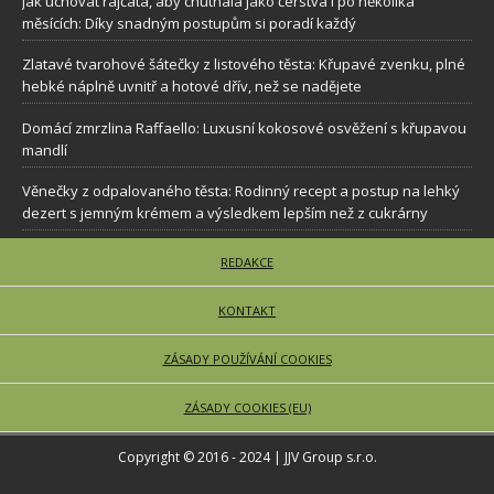
Jak uchovat rajčata, aby chutnala jako čerstvá i po několika
měsících: Díky snadným postupům si poradí každý
Zlatavé tvarohové šátečky z listového těsta: Křupavé zvenku, plné
hebké náplně uvnitř a hotové dřív, než se nadějete
Domácí zmrzlina Raffaello: Luxusní kokosové osvěžení s křupavou
mandlí
Věnečky z odpalovaného těsta: Rodinný recept a postup na lehký
dezert s jemným krémem a výsledkem lepším než z cukrárny
REDAKCE
KONTAKT
ZÁSADY POUŽÍVÁNÍ COOKIES
ZÁSADY COOKIES (EU)
Copyright © 2016 - 2024 | JJV Group s.r.o.