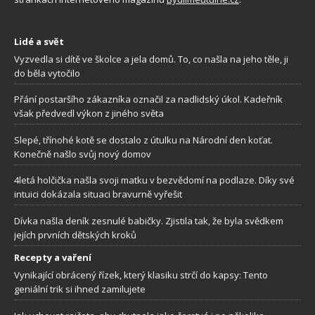
Lidé a svět
Vyzvedla si dítě ve školce a jela domů. To, co našla na jeho těle, ji
do běla vytočilo
Přání postaršího zákazníka označil za nadlidský úkol. Kadeřník
však předvedl výkon z jiného světa
Slepé, třínohé kotě se dostalo z útulku na Národní den koťat.
Konečně našlo svůj nový domov
4letá holčička našla svoji matku v bezvědomí na podlaze. Díky své
intuici dokázala situaci bravurně vyřešit
Dívka našla deník zesnulé babičky. Zjistila tak, že byla svědkem
jejích prvních dětských kroků
Recepty a vaření
Vynikající obrácený řízek, který klasiku strčí do kapsy: Tento
geniální trik si ihned zamilujete