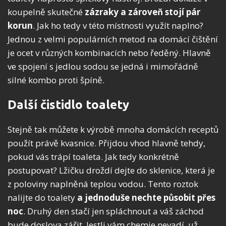
koupelně skutečné
zázraky a zároveň stojí pár
korun
. Jak ho tedy v této místnosti využít naplno?
Jednou z velmi populárních metod na domácí čištění
je ocet v různých kombinacích nebo ředěný. Hlavně
ve spojení s jedlou sodou se jedná i mimořádně
silné kombo proti špíně.
Další čistidlo toalety
Stejně tak můžete k výrobě mnoha domácích receptů
použít právě kvasnice. Přijdou vhod hlavně tehdy,
pokud vás trápí toaleta. Jak tedy konkrétně
postupovat? Lžičku droždí dejte do sklenice, která je
z poloviny naplněná teplou vodou. Tento roztok
nalijte do toalety
a jednoduše nechte působit přes
noc
. Druhý den stačí jen spláchnout a váš záchod
bude doslova zářit. Jestli vám chemie nevadí, už