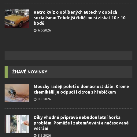
Retro kvíz o oblíbených autech v dobách
socialismu: Tehdejší řidiči musí získat 10 z 10
bodů
6.5.2026
ŽHAVÉ NOVINKY
Mouchy raději poletí o domácnost dále. Kromě
chemikálií je odpudí i citron s hřebíčkem
8.8.2026
Díky vhodné přípravě nebudou letní horka
problém. Pomůže i zatemňování a načasované
větrání
8.8.2026