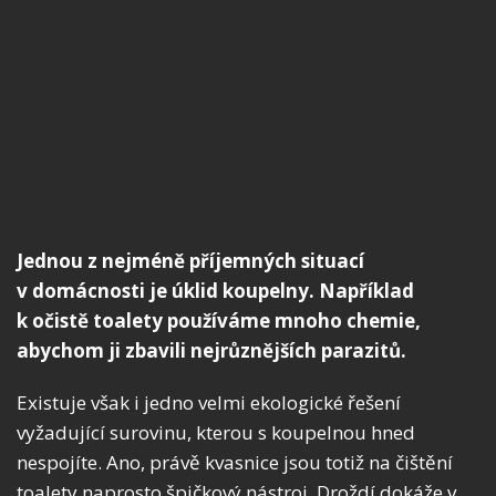
Jednou z nejméně příjemných situací
v domácnosti je úklid koupelny. Například
k očistě toalety používáme mnoho chemie,
abychom ji zbavili nejrůznějších parazitů.
Existuje však i jedno velmi ekologické řešení
vyžadující surovinu, kterou s koupelnou hned
nespojíte. Ano, právě kvasnice jsou totiž na čištění
toalety naprosto špičkový nástroj. Droždí dokáže v