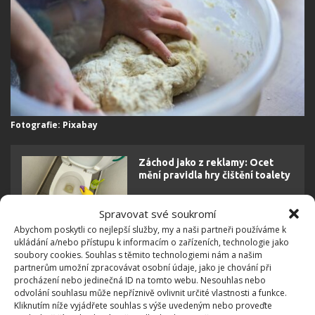
Fotografie: Pixabay
Záchod jako z reklamy: Ocet
mění pravidla hry čištění toalety
Spravovat své soukromí
Abychom poskytli co nejlepší služby, my a naši partneři používáme k
Složky superpotraviny
ukládání a/nebo přístupu k informacím o zařízeních, technologie jako
soubory cookies. Souhlas s těmito technologiemi nám a našim
partnerům umožní zpracovávat osobní údaje, jako je chování při
Nejde jej ale použít na každou rostlinu, stejně tak je
procházení nebo jedinečná ID na tomto webu. Nesouhlas nebo
odvolání souhlasu může nepříznivě ovlivnit určité vlastnosti a funkce.
namístě ho hodně naředit. Vyhněte se rostlinám,
Kliknutím níže vyjádřete souhlas s výše uvedeným nebo proveďte