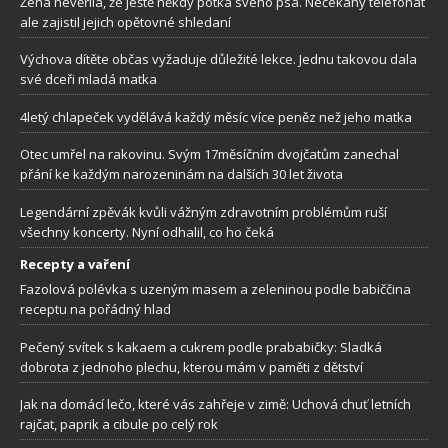
Žena nevěřila, že ještě někdy potká svého psa. Nečekaný telefonát
ale zajistil jejich opětovné shledaní
Výchova dítěte občas vyžaduje důležité lekce. Jednu takovou dala
své dceři mladá matka
4letý chlapeček vydělává každý měsíc více peněz než jeho matka
Otec umřel na rakovinu. Svým 17měsíčním dvojčatům zanechal
přání ke každým narozeninám na dalších 30 let života
Legendární zpěvák kvůli vážným zdravotním problémům ruší
všechny koncerty. Nyní odhalil, co ho čeká
Recepty a vaření
Fazolová polévka s uzeným masem a zeleninou podle babiččina
receptu na pořádný hlad
Pečený svítek s kakaem a cukrem podle prababičky: Sladká
dobrota z jednoho plechu, kterou mám v paměti z dětství
Jak na domácí lečo, které vás zahřeje v zimě: Uchová chuť letních
rajčat, paprik a cibule po celý rok