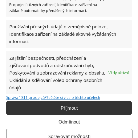
Propojení různých zařízení, Identifikace zařízení na
základě automaticky přenášených informací.
Používání přesných údajů o zeměpisné poloze,
Identifikace zařízení na základě aktivně vyžádaných
informací.
DROŽDÍ
KOUPELNA
Zajištění bezpečnosti, předcházení a
zjišťování podvodů a odstraňování chyb,
Poskytování a zobrazování reklamy a obsahu,
Vždy aktivní
Jiří Kolář
Ukládání a sdělování voleb ochrany osobních
údajů.
Absolvent České zemědělské
univerzity, který je již od malička
Správa 1811 prodejců
Přečtěte si více o těchto účelech
velkým kutilem. V podstatě vše, co je
Příjmout
možné najít v j...
[Více o autorovi]
Odmítnout
Spravovat možnosti