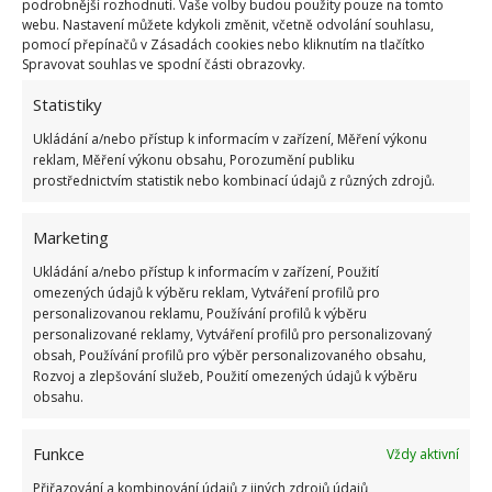
které mají rády kyselé prostředí. To jsou třeba
podrobnější rozhodnutí. Vaše volby budou použity pouze na tomto
webu. Nastavení můžete kdykoli změnit, včetně odvolání souhlasu,
hortenzie, borůvky, rododendrony a další.
V základu
pomocí přepínačů v Zásadách cookies nebo kliknutím na tlačítko
je však droždí superpotravinou
, což potvrzuje i
Spravovat souhlas ve spodní části obrazovky.
stránka
ProŽeny
. Najdete v něm vitamin B, D, železo,
Statistiky
chrom, měď, enzymy, minerální soli a esenciální
Ukládání a/nebo přístup k informacím v zařízení, Měření výkonu
kyseliny, říká doktorka
Katherine Marengo
. Tohle
reklam, Měření výkonu obsahu, Porozumění publiku
všechno z něj dělá vynikající ingredienci, která vám
prostřednictvím statistik nebo kombinací údajů z různých zdrojů.
pomůže „nakopnout“ vlastní imunitu.
Marketing
Ukládání a/nebo přístup k informacím v zařízení, Použití
omezených údajů k výběru reklam, Vytváření profilů pro
personalizovanou reklamu, Používání profilů k výběru
personalizované reklamy, Vytváření profilů pro personalizovaný
obsah, Používání profilů pro výběr personalizovaného obsahu,
Rozvoj a zlepšování služeb, Použití omezených údajů k výběru
obsahu.
Funkce
Vždy aktivní
Přiřazování a kombinování údajů z jiných zdrojů údajů,