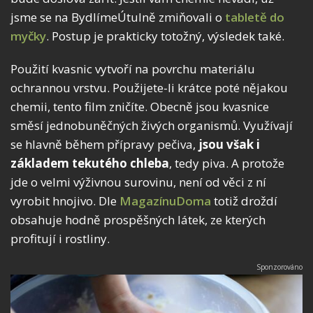
jsme se na BydlímeÚtulně zmiňovali o
tabletě do
myčky
. Postup je prakticky totožný, výsledek také.
Použití kvasnic vytvoří na povrchu materiálu
ochrannou vrstvu. Použijete-li krátce poté nějakou
chemii, tento film zničíte. Obecně jsou kvasnice
směsí jednobuněčných živých organismů. Využívají
se hlavně během přípravy pečiva,
jsou však i
základem tekutého chleba
, tedy piva. A protože
jde o velmi výživnou surovinu, není od věci z ní
vyrobit hnojivo. Dle
MagazínuDoma
totiž droždí
obsahuje hodně prospěšných látek, ze kterých
profitují i rostliny.