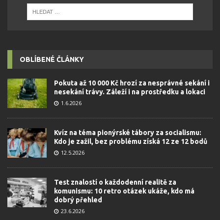
OBLÍBENÉ ČLÁNKY
Pokuta až 10 000 Kč hrozí za nesprávné sekání i
nesekání trávy. Záleží i na prostředku a lokaci
1.6.2026
Kvíz na téma pionýrské tábory za socialismu:
Kdo je zažil, bez problému získá 12 ze 12 bodů
12.5.2026
Test znalostí o každodenní realitě za
komunismu: 10 retro otázek ukáže, kdo má
dobrý přehled
23.6.2026