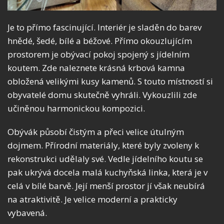
Je to přímo fascinující. Interiér je sladěn do barev
hnědé, šedé, bílé a béžové. Přímo okouzlujícím
prostorem je obývací pokoj spojený s jídelním
koutem. Zde naleznete krásná krbová kamna
obložená velikými kusy kamenů. S touto místností si
obyvatelé domu skutečně vyhráli. Vykouzlili zde
učiněnou harmonickou kompozici.
Obývák působí čistým a přeci velice útulným
dojmem. Přírodní materiály, které byly zvoleny k
rekonstrukci udělaly své. Vedle jídelního koutu se
pak ukrývá docela malá kuchyňská linka, která je v
celá v bílé barvě. Její menší prostor jí však neubírá
na atraktivitě. Je velice moderní a prakticky
vybavená.