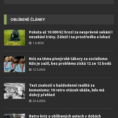
OBLÍBENÉ ČLÁNKY
Pokuta až 10 000 Kč hrozí za nesprávné sekání i
nesekání trávy. Záleží i na prostředku a lokaci
1.6.2026
Kvíz na téma pionýrské tábory za socialismu:
Kdo je zažil, bez problému získá 12 ze 12 bodů
12.5.2026
Test znalostí o každodenní realitě za
komunismu: 10 retro otázek ukáže, kdo má
dobrý přehled
23.6.2026
Retro kvíz o oblíbených autech v dobách