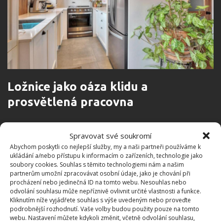
Ložnice jako oáza klidu a
prosvětlená pracovna
I ložnice a pracovna jsou stylizovány obdobně, jako
Spravovat své soukromí
celý dům. Ložnice je sice menších rozměrů, ale za to
Abychom poskytli co nejlepší služby, my a naši partneři používáme k
je vybavena nábytkem, z kterého zrak přechází.
ukládání a/nebo přístupu k informacím o zařízeních, technologie jako
soubory cookies. Souhlas s těmito technologiemi nám a našim
Prostorná postel zajistí majitelům určitě ničím
partnerům umožní zpracovávat osobní údaje, jako je chování při
nerušený a zdravý spánek.
procházení nebo jedinečná ID na tomto webu. Nesouhlas nebo
odvolání souhlasu může nepříznivě ovlivnit určité vlastnosti a funkce.
Kliknutím níže vyjádřete souhlas s výše uvedeným nebo proveďte
podrobnější rozhodnutí. Vaše volby budou použity pouze na tomto
webu. Nastavení můžete kdykoli změnit, včetně odvolání souhlasu,