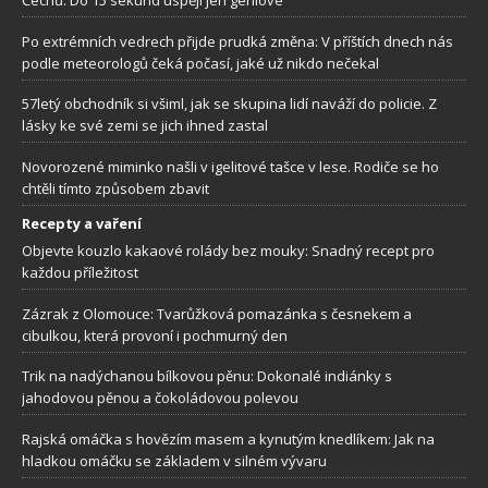
Čechů. Do 15 sekund uspějí jen géniové
Po extrémních vedrech přijde prudká změna: V příštích dnech nás
podle meteorologů čeká počasí, jaké už nikdo nečekal
57letý obchodník si všiml, jak se skupina lidí naváží do policie. Z
lásky ke své zemi se jich ihned zastal
Novorozené miminko našli v igelitové tašce v lese. Rodiče se ho
chtěli tímto způsobem zbavit
Recepty a vaření
Objevte kouzlo kakaové rolády bez mouky: Snadný recept pro
každou příležitost
Zázrak z Olomouce: Tvarůžková pomazánka s česnekem a
cibulkou, která provoní i pochmurný den
Trik na nadýchanou bílkovou pěnu: Dokonalé indiánky s
jahodovou pěnou a čokoládovou polevou
Rajská omáčka s hovězím masem a kynutým knedlíkem: Jak na
hladkou omáčku se základem v silném vývaru