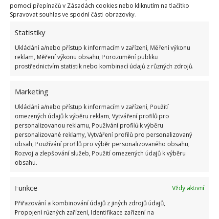
pomocí přepínačů v Zásadách cookies nebo kliknutím na tlačítko
Spravovat souhlas ve spodní části obrazovky.
Statistiky
Ukládání a/nebo přístup k informacím v zařízení, Měření výkonu
reklam, Měření výkonu obsahu, Porozumění publiku
prostřednictvím statistik nebo kombinací údajů z různých zdrojů.
Marketing
Ukládání a/nebo přístup k informacím v zařízení, Použití
omezených údajů k výběru reklam, Vytváření profilů pro
personalizovanou reklamu, Používání profilů k výběru
Pracovna s knihovnou zase vybízí k posezení s
personalizované reklamy, Vytváření profilů pro personalizovaný
přáteli, k přečtení pěkné knížky, nebo odpolední
obsah, Používání profilů pro výběr personalizovaného obsahu,
kávě se zákuskem. Přidanou hodnotou této
Rozvoj a zlepšování služeb, Použití omezených údajů k výběru
obsahu.
překrásné roubenky je i to, že je postavená hned u
lesa, blahodárná příroda je tak majitelům
Funkce
Vždy aktivní
nemovitosti na dosah.
Přiřazování a kombinování údajů z jiných zdrojů údajů,
Propojení různých zařízení, Identifikace zařízení na