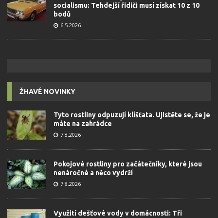
socialismu: Tehdejší řidiči musí získat 10 z 10
bodů
6.5.2026
ŽHAVÉ NOVINKY
Tyto rostliny odpuzují klíšťata. Ujistěte se, že je
máte na zahrádce
7.8.2026
Pokojové rostliny pro začátečníky, které jsou
nenáročné a něco vydrží
7.8.2026
Využití dešťové vody v domácnosti: Tři