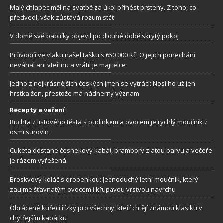
Malý chlapec měl na svatbě za úkol přinést prsteny. Z toho, co
předvedl, však zůstává rozum stát
V domě své babičky objevil po dlouhé době skrytý pokoj
Průvodčí ve vlaku našel tašku s 650 000 Kč. O jejich ponechání
neváhal ani vteřinu a vrátil je majitelce
Jedno z nejkrásnějších českých jmen se vytrácí: Nosí ho už jen
hrstka žen, přestože má nádherný význam
Recepty a vaření
Buchta z listového těsta s pudinkem a ovocem je rychlý moučník z
osmi surovin
Cuketa dostane česnekový kabát, brambory zlatou barvu a večeře
je rázem vyřešená
Broskvový koláč s drobenkou: Jednoduchý letní moučník, který
zaujme šťavnatým ovocem i křupavou vrstvou navrchu
Obrácené kuřecí řízky pro všechny, kteří chtějí známou klasiku v
chytřejším kabátku