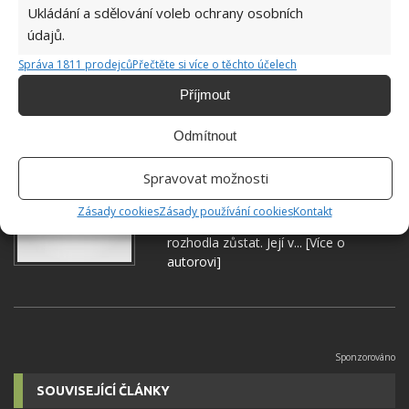
BALKON
GRILOVÁNÍ
POKUTA
Ukládání a sdělování voleb ochrany osobních
údajů.
Přidejte svůj názor
Správa 1811 prodejců
Přečtěte si více o těchto účelech
KOMENTOVAT
Příjmout
Odmítnout
Hana Musilová
Spravovat možnosti
Do redakce Bydlimeutulne.cz se
přidala během svých studií a práce
Zásady cookies
Zásady používání cookies
Kontakt
redaktorky ji tak nadchla, že se
rozhodla zůstat. Její v...
[Více o
autorovi]
SOUVISEJÍCÍ ČLÁNKY