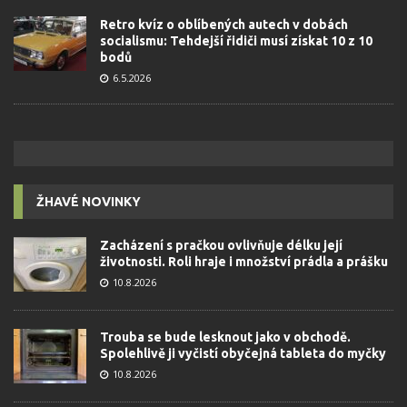
Retro kvíz o oblíbených autech v dobách
socialismu: Tehdejší řidiči musí získat 10 z 10
bodů
6.5.2026
ŽHAVÉ NOVINKY
Zacházení s pračkou ovlivňuje délku její
životnosti. Roli hraje i množství prádla a prášku
10.8.2026
Trouba se bude lesknout jako v obchodě.
Spolehlivě ji vyčistí obyčejná tableta do myčky
10.8.2026