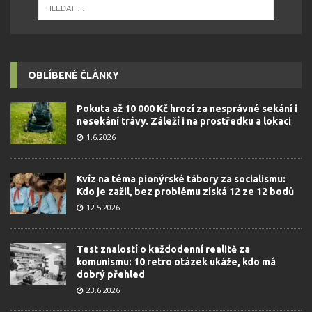
OBLÍBENÉ ČLÁNKY
Pokuta až 10 000 Kč hrozí za nesprávné sekání i
nesekání trávy. Záleží i na prostředku a lokaci
1.6.2026
Kvíz na téma pionýrské tábory za socialismu:
Kdo je zažil, bez problému získá 12 ze 12 bodů
12.5.2026
Test znalostí o každodenní realitě za
komunismu: 10 retro otázek ukáže, kdo má
dobrý přehled
23.6.2026