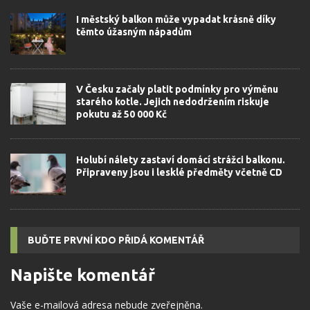
I městský balkon může vypadat krásně díky
těmto úžasným nápadům
V Česku začaly platit podmínky pro výměnu
starého kotle. Jejich nedodržením riskuje
pokutu až 50 000 Kč
Holubí nálety zastaví domácí strážci balkonu.
Připraveny jsou i lesklé předměty včetně CD
BUĎTE PRVNÍ KDO PŘIDÁ KOMENTÁŘ
Napište komentář
Vaše e-mailová adresa nebude zveřejněna.