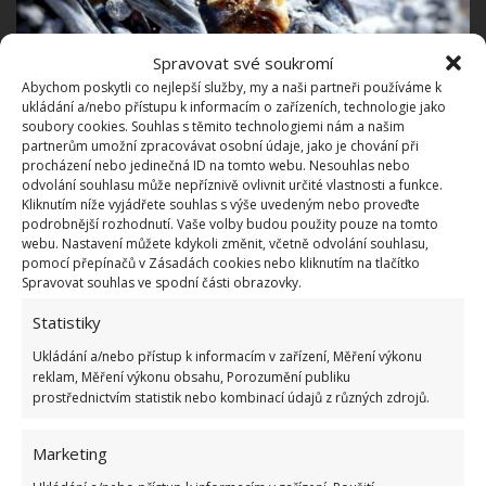
Spravovat své soukromí
Abychom poskytli co nejlepší služby, my a naši partneři používáme k
ukládání a/nebo přístupu k informacím o zařízeních, technologie jako
soubory cookies. Souhlas s těmito technologiemi nám a našim
partnerům umožní zpracovávat osobní údaje, jako je chování při
procházení nebo jedinečná ID na tomto webu. Nesouhlas nebo
Fotografie: Pixabay
odvolání souhlasu může nepříznivě ovlivnit určité vlastnosti a funkce.
Kliknutím níže vyjádřete souhlas s výše uvedeným nebo proveďte
Konkrétně gril, na němž je uvedeno, že ho lze
podrobnější rozhodnutí. Vaše volby budou použity pouze na tomto
používat i na balkoně, píše web
dTest
. Ostatní grily
webu. Nastavení můžete kdykoli změnit, včetně odvolání souhlasu,
pomocí přepínačů v Zásadách cookies nebo kliknutím na tlačítko
povoleny nejsou, neboť hrozí nebezpečí požáru.
Spravovat souhlas ve spodní části obrazovky.
Obzvláště právě v horkých letních dnech. U
Statistiky
plynových nebo
elektrických grilů je velkou
Ukládání a/nebo přístup k informacím v zařízení, Měření výkonu
výhodou, že z nich nejde štiplavý kouř
. Kdo má
reklam, Měření výkonu obsahu, Porozumění publiku
rád maso grilované na dřevěném uhlí, může si
prostřednictvím statistik nebo kombinací údajů z různých zdrojů.
vybrat bezkouřový gril, z nějž se díky speciálnímu
ventilátoru kouř také neuvolňuje. A v blízkosti grilu
Marketing
nesmí být žádné hořlavé předměty. Hned vedle by