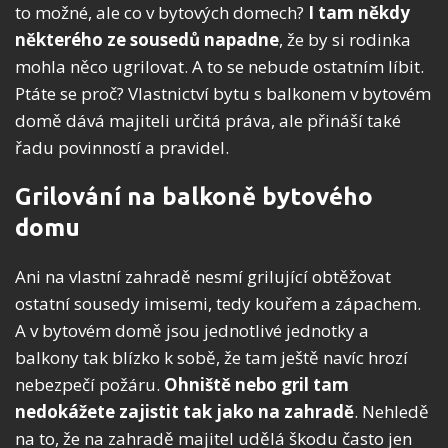
to možné, ale co v bytových domech?
I tam někdy
některého ze sousedů napadne
, že by si rodinka
mohla něco ugrilovat. A to se nebude ostatním líbit.
Ptáte se proč? Vlastnictví bytu s balkonem v bytovém
domě dává majiteli určitá práva, ale přináší také
řadu povinností a pravidel.
Grilování na balkoně bytového
domu
Ani na vlastní zahradě nesmí grilující obtěžovat
ostatní sousedy imisemi, tedy kouřem a zápachem.
A v bytovém domě jsou jednotlivé jednotky a
balkony tak blízko k sobě, že tam ještě navíc hrozí
nebezpečí požáru.
Ohniště nebo gril tam
nedokážete zajistit tak jako na zahradě
. Nehledě
na to, že na zahradě majitel udělá škodu často jen