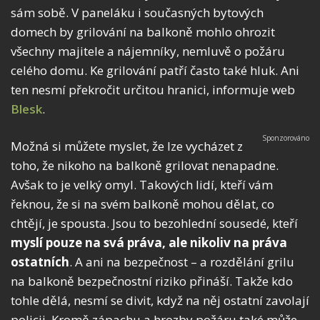
sám sobě. V paneláku i současných bytových
domech by grilování na balkoně mohlo ohrozit
všechny majitele a nájemníky, nemluvě o požáru
celého domu. Ke grilování patří často také hluk. Ani
ten nesmí překročit určitou hranici, informuje web
Blesk
.
Možná si můžete myslet, že lze vycházet z
toho, že nikoho na balkoně grilovat nenapadne.
Avšak to je velký omyl. Takových lidí, kteří vám
řeknou, že si na svém balkoně mohou dělat, co
chtějí, je spousta. Jsou to bezohlední sousedé, kteří
myslí pouze na svá práva, ale nikoliv na práva
ostatních
. A ani na bezpečnost – a rozdělání grilu
na balkoně bezpečnostní riziko přináší. Takže kdo
tohle dělá, nesmí se divit, když na něj ostatní zavolají
policii. Kromě zápachu a hrozby požáru také může