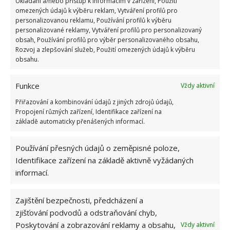
Ukládání a/nebo přístup k informacím v zařízení, Použití
však měl stát hasicí přístroj.
omezených údajů k výběru reklam, Vytváření profilů pro
personalizovanou reklamu, Používání profilů k výběru
personalizované reklamy, Vytváření profilů pro personalizovaný
obsah, Používání profilů pro výběr personalizovaného obsahu,
Rozvoj a zlepšování služeb, Použití omezených údajů k výběru
obsahu.
Funkce
Vždy aktivní
Přiřazování a kombinování údajů z jiných zdrojů údajů,
Propojení různých zařízení, Identifikace zařízení na
základě automaticky přenášených informací.
Používání přesných údajů o zeměpisné poloze,
Identifikace zařízení na základě aktivně vyžádaných
informací.
Zajištění bezpečnosti, předcházení a
zjišťování podvodů a odstraňování chyb,
Poskytování a zobrazování reklamy a obsahu,
Vždy aktivní