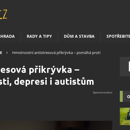
AHRADA
RADY A TIPY
DŮM A STAVBA
SPOTŘEBIT
E
Hmotnostní antistresová přikrývka – pomáhá proti
esová přikrývka –
ti, depresi i autistům
O