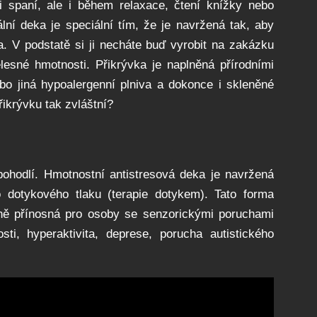
 spaní, ale i během relaxace, čtení knížky nebo
lní deka je speciální tím, že je navržená tak, aby
a. V podstatě si ji necháte buď vyrobit na zakázku
ělesné hmotnosti. Přikrývka je naplněná přírodními
ebo jiná hypoalergenní plniva a dokonce i skleněné
řikrývku tak zvláštní?
 pohodlí. Hmotnostní antistresová deka je navržená
o dotykového tlaku (terapie
dotykem
). Tato forma
ně přínosná pro osoby se senzorickými poruchami
ti, hyperaktivita, deprese, porucha autistického