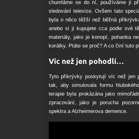
chumláme se do ní, používáme ji při
sledování televize. Ovšem tato speciá
byla o něco těžší než běžná přikrývk
anebo si ji kupujete cca podle své t
materiály, jako je konopí, pohanka n
korálky. Ptáte se proč? A co činí tuto p
Víc než jen pohodlí…
Tyto přikrývky poskytují víc než jen
tak, aby simulovala formu hlubokéh
terapie byla prokázána jako mimořád
zpracování, jako je porucha pozornos
spektra a Alzheimerova demence.