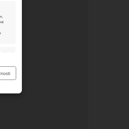
m,
ané
u
y aktivní
nosti
y aktivní