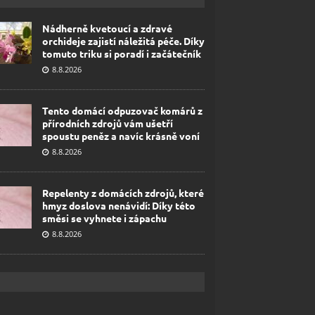
Nádherně kvetoucí a zdravé
orchideje zajistí náležitá péče. Díky
tomuto triku si poradí i začátečník
8.8.2026
Tento domácí odpuzovač komárů z
přírodních zdrojů vám ušetří
spoustu peněz a navíc krásně voní
8.8.2026
Repelenty z domácích zdrojů, které
hmyz doslova nenávidí: Díky této
směsi se vyhnete i zápachu
8.8.2026