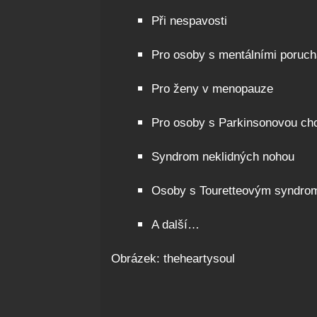
Při nespavosti
Pro osoby s mentálními poruc
Pro ženy v menopauze
Pro osoby s Parkinsonovou ch
Syndrom neklidných nohou
Osoby s
Touretteovým syndr
A další…
Obrázek: theheartysoul