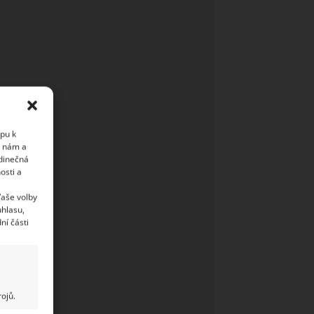
upu k
i nám a
edinečná
osti a
Vaše volby
uhlasu,
ní části
ojů.