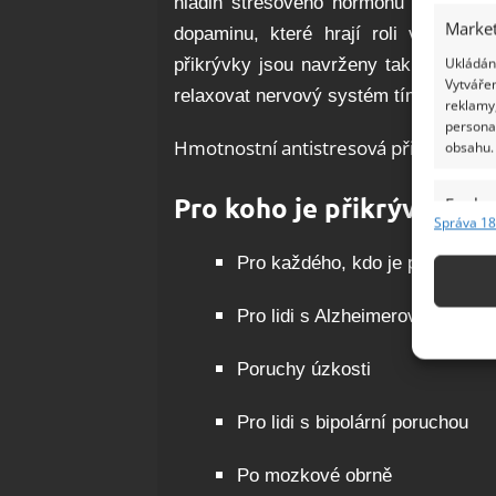
hladin stresového hormonu kortizolu 
Market
dopaminu, které hrají roli v regula
Ukládání
přikrývky jsou navrženy tak, aby pře
Vytvářen
relaxovat nervový systém tím, že stimul
reklamy,
persona
Hmotnostní antistresová přikrývka – p
obsahu.
Pro koho je přikrývka vh
Funkc
Správa 18
Přiřazov
Identifi
Pro každého, kdo je pod tlakem
Pro lidi s Alzheimerovou choro
Použív
základ
Poruchy úzkosti
Zajišt
Pro lidi s bipolární poruchou
odstra
Ukládá
Po mozkové obrně