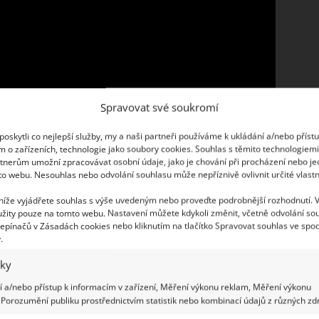
Spravovat své soukromí
oskytli co nejlepší služby, my a naši partneři používáme k ukládání a/nebo příst
m o zařízeních, technologie jako soubory cookies. Souhlas s těmito technologiem
tnerům umožní zpracovávat osobní údaje, jako je chování při procházení nebo j
to webu. Nesouhlas nebo odvolání souhlasu může nepříznivě ovlivnit určité vlastn
 níže vyjádřete souhlas s výše uvedeným nebo proveďte podrobnější rozhodnutí. 
žity pouze na tomto webu. Nastavení můžete kdykoli změnit, včetně odvolání so
epínačů v Zásadách cookies nebo kliknutím na tlačítko Spravovat souhlas ve spod
.
evuje úzkostí, neklidem, depresí, nepravidelným
iky
sti, chronickým stresem. Dotyková terapie byla
 a/nebo přístup k informacím v zařízení, Měření výkonu reklam, Měření výkonu
bým účinkem na biochemii těla, včetně snížených
Porozumění publiku prostřednictvím statistik nebo kombinací údajů z různých zdr