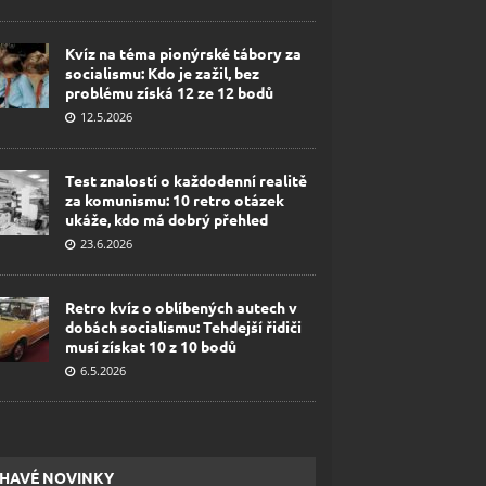
Kvíz na téma pionýrské tábory za
socialismu: Kdo je zažil, bez
problému získá 12 ze 12 bodů
12.5.2026
Test znalostí o každodenní realitě
za komunismu: 10 retro otázek
ukáže, kdo má dobrý přehled
23.6.2026
Retro kvíz o oblíbených autech v
dobách socialismu: Tehdejší řidiči
musí získat 10 z 10 bodů
6.5.2026
HAVÉ NOVINKY