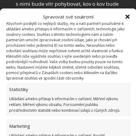
s nimi bude vítr pohybovat, kov o kov bude
vydávat hluk, který je pro tohoto hlodavce velmi
Spravovat své soukromí
nepříjemný.
Abychom poskytli co nejlepší služby, my a naši partneři používáme k
ukládání a/nebo přístupu k informacím o zařízeních, technologie jako
Stelivo pro kočky
– když je vysypete do
soubory cookies. Souhlas s těmito technologiemi nám a našim
podzemních tunelů hlodavců, také se jich
partnerům umožní zpracovávat osobní údaje, jako je chování při
procházení nebo jedinečná ID na tomto webu. Nesouhlas nebo
dokážete zbavit. Zápach kočičí moči přímo
odvolání souhlasu může nepříznivě ovlivnit určité vlastnosti a funkce.
nesnesou.
Kliknutím níže vyjádřete souhlas s výše uvedeným nebo proveďte
podrobnější rozhodnutí. Vaše volby budou použity pouze na tomto
Rostliny
– odér některých rostlin působí na
webu. Nastavení můžete kdykoli změnit, včetně odvolání souhlasu,
hryzce vodního taktéž velmi negativně, a proto
pomocí přepínačů v Zásadách cookies nebo kliknutím na tlačítko
Spravovat souhlas ve spodní části obrazovky.
se jim raději vyhne. Jedná se o řebčík královský,
pryšec hrachový, česnek, hořčici a mátu.
Statistiky
Ukládání a/nebo přístup k informacím v zařízení, Měření výkonu
Zdroje:
Deccoria
,
MZE
reklam, Měření výkonu obsahu, Porozumění publiku
prostřednictvím statistik nebo kombinací údajů z různých zdrojů.
Marketing
Ukládání a/nebo přístup k informacím v zařízení, Použití