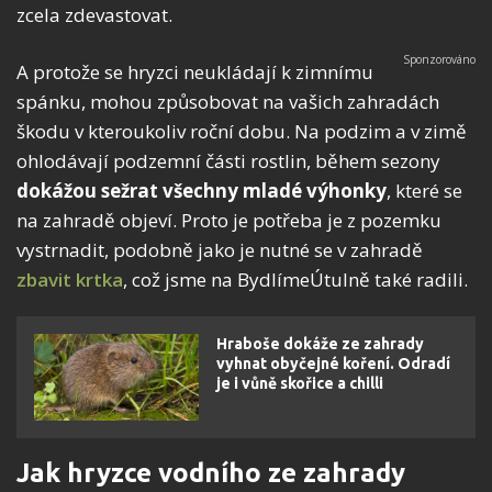
zcela zdevastovat.
A protože se hryzci neukládají k zimnímu
spánku, mohou způsobovat na vašich zahradách
škodu v kteroukoliv roční dobu. Na podzim a v zimě
ohlodávají podzemní části rostlin, během sezony
dokážou sežrat všechny mladé výhonky
, které se
na zahradě objeví. Proto je potřeba je z pozemku
vystrnadit, podobně jako je nutné se v zahradě
zbavit krtka
, což jsme na BydlímeÚtulně také radili.
Hraboše dokáže ze zahrady
vyhnat obyčejné koření. Odradí
je i vůně skořice a chilli
Jak hryzce vodního ze zahrady