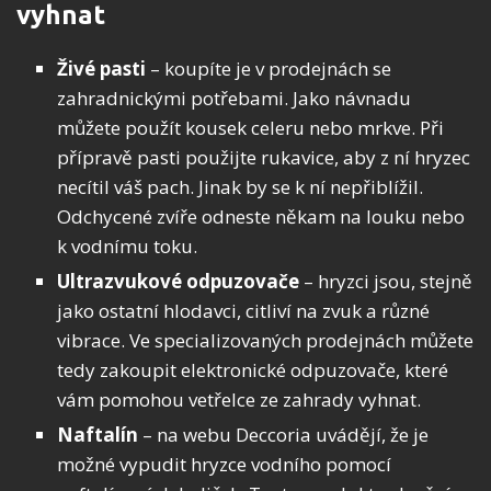
vyhnat
Živé pasti
– koupíte je v prodejnách se
zahradnickými potřebami. Jako návnadu
můžete použít kousek celeru nebo mrkve. Při
přípravě pasti použijte rukavice, aby z ní hryzec
necítil váš pach. Jinak by se k ní nepřiblížil.
Odchycené zvíře odneste někam na louku nebo
k vodnímu toku.
Ultrazvukové odpuzovače
– hryzci jsou, stejně
jako ostatní hlodavci, citliví na zvuk a různé
vibrace. Ve specializovaných prodejnách můžete
tedy zakoupit elektronické odpuzovače, které
vám pomohou vetřelce ze zahrady vyhnat.
Naftalín
– na webu Deccoria uvádějí, že je
možné vypudit hryzce vodního pomocí