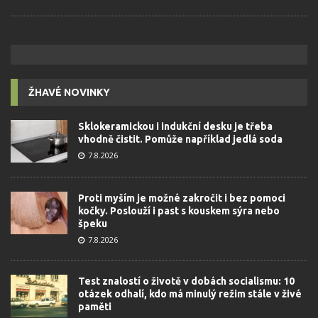
ŽHAVÉ NOVINKY
Sklokeramickou i indukční desku je třeba
vhodně čistit. Pomůže například jedlá soda
7.8.2026
Proti myším je možné zakročit i bez pomoci
kočky. Poslouží i past s kouskem sýra nebo
špeku
7.8.2026
Test znalostí o životě v dobách socialismu: 10
otázek odhalí, kdo má minulý režim stále v živé
paměti