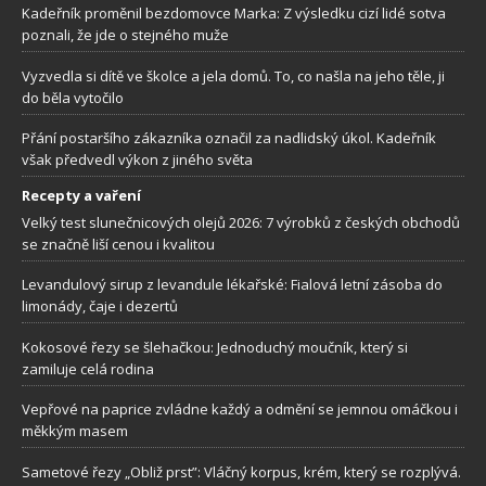
Kadeřník proměnil bezdomovce Marka: Z výsledku cizí lidé sotva
poznali, že jde o stejného muže
Vyzvedla si dítě ve školce a jela domů. To, co našla na jeho těle, ji
do běla vytočilo
Přání postaršího zákazníka označil za nadlidský úkol. Kadeřník
však předvedl výkon z jiného světa
Recepty a vaření
Velký test slunečnicových olejů 2026: 7 výrobků z českých obchodů
se značně liší cenou i kvalitou
Levandulový sirup z levandule lékařské: Fialová letní zásoba do
limonády, čaje i dezertů
Kokosové řezy se šlehačkou: Jednoduchý moučník, který si
zamiluje celá rodina
Vepřové na paprice zvládne každý a odmění se jemnou omáčkou i
měkkým masem
Sametové řezy „Obliž prst”: Vláčný korpus, krém, který se rozplývá.