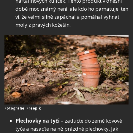
naftalínových kuliček. Tento produkt v dnešní
době moc známý není, ale kdo ho pamatuje, ten
ví, že velmi silně zapáchal a pomáhal vyhnat
moly z pravých kožešin.
Fotografie: Freepik
Plechovky na tyči
– zatlučte do země kovové
tyče a nasaďte na ně prázdné plechovky. Jak