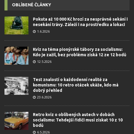
OBLÍBENÉ ČLÁNKY
Pokuta až 10 000 Kč hrozí za nesprávné sekání i
nesekání trávy. Záleží i na prostředku a lokaci
1.6.2026
Kvíz na téma pionýrské tábory za socialismu:
Kdo je zažil, bez problému získá 12 ze 12 bodů
12.5.2026
Test znalostí o každodenní realitě za
komunismu: 10 retro otázek ukáže, kdo má
dobrý přehled
23.6.2026
Retro kvíz o oblíbených autech v dobách
socialismu: Tehdejší řidiči musí získat 10 z 10
bodů
6.5.2026