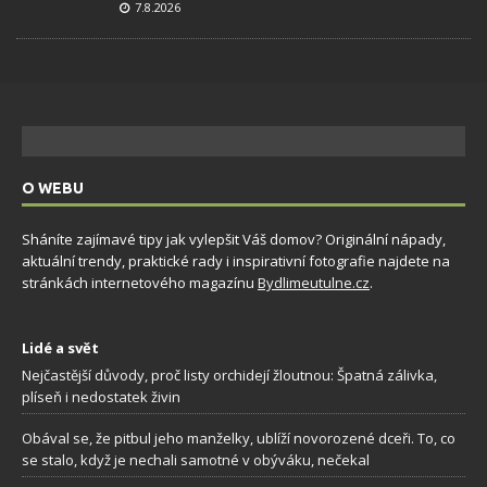
7.8.2026
O WEBU
Sháníte zajímavé tipy jak vylepšit Váš domov? Originální nápady,
aktuální trendy, praktické rady i inspirativní fotografie najdete na
stránkách internetového magazínu
Bydlimeutulne.cz
.
Lidé a svět
Nejčastější důvody, proč listy orchidejí žloutnou: Špatná zálivka,
plíseň i nedostatek živin
Obával se, že pitbul jeho manželky, ublíží novorozené dceři. To, co
se stalo, když je nechali samotné v obýváku, nečekal