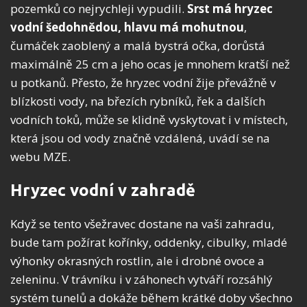
pozemků co nejrychleji vypudili.
Srst má hryzec
vodní šedohnědou, hlavu má mohutnou
,
čumáček zaoblený a malá bystrá očka, dorůstá
maximálně 25 cm a jeho ocas je mnohem kratší než
u potkanů. Přesto, že hryzec vodní žije převážně v
blízkosti vody, na březích rybníků, řek a dalších
vodních toků, může se klidně vyskytovat i v místech,
která jsou od vody značně vzdálená, uvádí se na
webu MZE.
Hryzec vodní v zahradě
Když se tento všežravec dostane na vaši zahradu,
bude tam požírat kořínky, oddenky, cibulky, mladé
výhonky okrasných rostlin, ale i drobné ovoce a
zeleninu. V trávníku i v záhonech vytváří rozsáhlý
systém tunelů a dokáže během krátké doby všechno