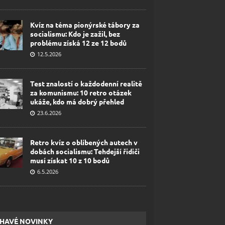
Kvíz na téma pionýrské tábory za
socialismu: Kdo je zažil, bez
problému získá 12 ze 12 bodů
12.5.2026
Test znalostí o každodenní realitě
za komunismu: 10 retro otázek
ukáže, kdo má dobrý přehled
23.6.2026
Retro kvíz o oblíbených autech v
dobách socialismu: Tehdejší řidiči
musí získat 10 z 10 bodů
6.5.2026
HAVÉ NOVINKY