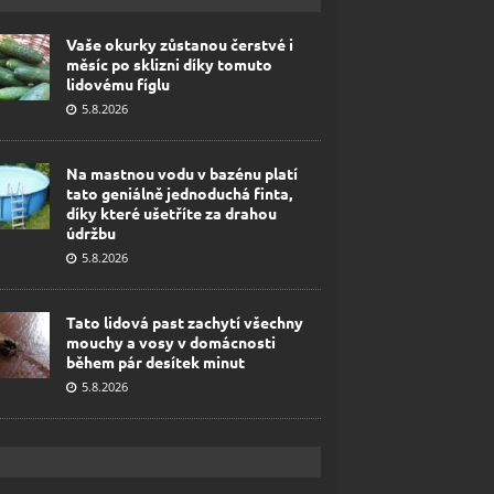
Vaše okurky zůstanou čerstvé i
měsíc po sklizni díky tomuto
lidovému fíglu
5.8.2026
Na mastnou vodu v bazénu platí
tato geniálně jednoduchá finta,
díky které ušetříte za drahou
údržbu
5.8.2026
Tato lidová past zachytí všechny
mouchy a vosy v domácnosti
během pár desítek minut
5.8.2026