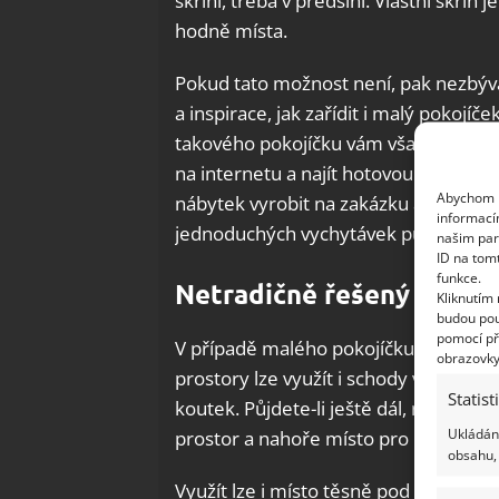
skříni, třeba v předsíni. Vlastní skříň
hodně místa.
Pokud tato možnost není, pak nezbýv
a inspirace, jak zařídit i malý pokojíče
takového pokojíčku vám však klasický
na internetu a najít hotovou sestavu 
Abychom p
nábytek vyrobit na zakázku a třetí mo
informací
jednoduchých vychytávek pustíte sam
našim par
ID na tom
funkce.
Netradičně řešený nábyte
Kliknutím
budou pou
pomocí př
V případě malého pokojíčku je potřeb
obrazovky
prostory lze využít i schody vedoucí 
Statist
koutek. Půjdete-li ještě dál, nechte
Ukládání
prostor a nahoře místo pro postele a p
obsahu, 
Využít lze i místo těsně pod stropem