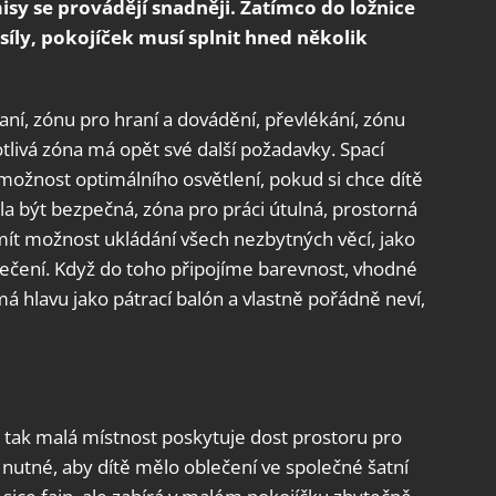
isy se provádějí snadněji. Zatímco do ložnice
íly, pokojíček musí splnit hned několik
í, zónu pro hraní a dovádění, převlékání, zónu
tlivá zóna má opět své další požadavky. Spací
ožnost optimálního osvětlení, pokud si chce dítě
ěla být bezpečná, zóna pro práci útulná, prostorná
mít možnost ukládání všech nezbytných věcí, jako
oblečení. Když do toho připojíme barevnost, vhodné
á hlavu jako pátrací balón a vlastně pořádně neví,
ž tak malá místnost poskytuje dost prostoru pro
nutné, aby dítě mělo oblečení ve společné šatní