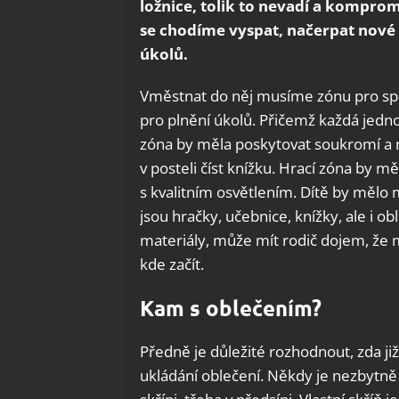
ložnice, tolik to nevadí a komprom
se chodíme vyspat, načerpat nové s
úkolů.
Vměstnat do něj musíme zónu pro span
pro plnění úkolů. Přičemž každá jedno
zóna by měla poskytovat soukromí a m
v posteli číst knížku. Hrací zóna by m
s kvalitním osvětlením. Dítě by mělo 
jsou hračky, učebnice, knížky, ale i 
materiály, může mít rodič dojem, že m
kde začít.
Kam s oblečením?
Předně je důležité rozhodnout, zda ji
ukládání oblečení. Někdy je nezbytně 