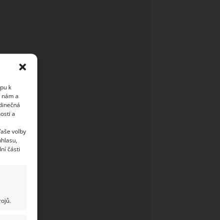
upu k
i nám a
edinečná
osti a
Vaše volby
uhlasu,
ní části
ojů.