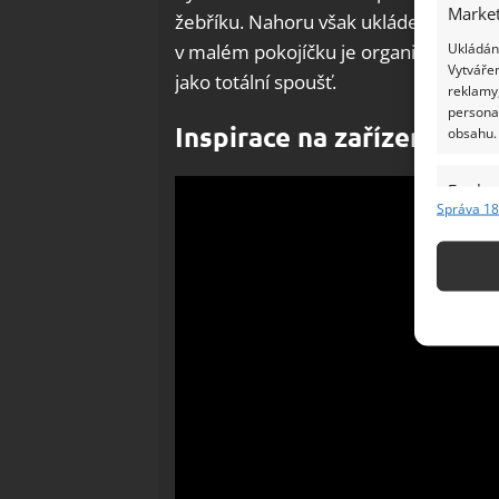
Market
žebříku. Nahoru však ukládejte věci, 
Ukládání
v malém pokojíčku je organizování a ú
Vytvářen
jako totální spoušť.
reklamy,
persona
Inspirace na zařízení ma
obsahu.
Funkc
Správa 18
Přiřazov
Identifi
Použív
základ
Zajišt
odstra
Ukládá