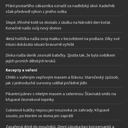
Přání postaršího zákazníka označil za nadlidský úkol. Kadeřník
však předvedl výkon z jiného světa
Slepé, třínohé kotě se dostalo z útulku na Národní den koťat.
Konečně našlo svůj nový domov
4letá holčička našla svoji matku v bezvědomí na podlaze. Díky své
intuici dokázala situaci bravurně vyřešit
Dívka našla deník zesnulé babičky. Zjistila tak, že byla svědkem
jejích prvních dětských kroků
Recepty a vaření
Chléb s vařeným vepřovým masem a šťávou: Staročeský způsob,
jak z jednoduché suroviny udělat pořádné jídlo
Pikantní pánev s mletým masem a zeleninou: Šťavnatá směs na
křupavé česnekové topinky
Cuketové kuličky nejsou jen nouzovka ze zahrady: Křupavé
sousto, po kterém se doma jen zapráší
Zavařená dýně do moučníků: Zimní zásoba bez konzervantů a