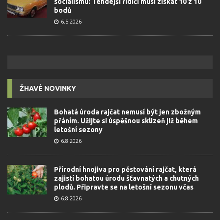
socialismu: Tehdejší řidiči musí získat 10 z 10
bodů
6.5.2026
ŽHAVÉ NOVINKY
Bohatá úroda rajčat nemusí být jen zbožným
přáním. Užijte si úspěšnou sklizeň již během
letošní sezony
6.8.2026
Přírodní hnojiva pro pěstování rajčat, která
zajistí bohatou úrodu šťavnatých a chutných
plodů. Připravte se na letošní sezonu včas
6.8.2026