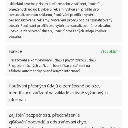
gramofonové desky, dekorace z CD, různé
Ukládání a/nebo přístup k informacím v zařízení, Použití
omezených údajů k výběru reklam, Vytváření profilů pro
samolepky. Fantazii se meze nekladou. Případně
personalizovanou reklamu, Používání profilů k výběru
můžete vzít barvy a štětce a něco si sami namalovat.
personalizované reklamy, Vytváření profilů pro personalizovaný
obsah, Používání profilů pro výběr personalizovaného obsahu,
Rozvoj a zlepšování služeb, Použití omezených údajů k výběru
obsahu.
Funkce
Vždy aktivní
Přiřazování a kombinování údajů z jiných zdrojů údajů,
Propojení různých zařízení, Identifikace zařízení na
základě automaticky přenášených informací.
Používání přesných údajů o zeměpisné poloze,
Identifikace zařízení na základě aktivně vyžádaných
informací.
Fotografie: Extraspace, Home-designingm, Decortips
Zajištění bezpečnosti, předcházení a
zjišťování podvodů a odstraňování chyb,