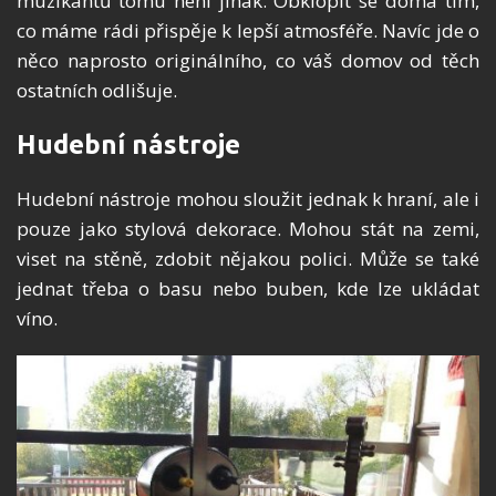
muzikantů tomu není jinak. Obklopit se doma tím,
co máme rádi přispěje k lepší atmosféře. Navíc jde o
něco naprosto originálního, co váš domov od těch
ostatních odlišuje.
Hudební nástroje
Hudební nástroje mohou sloužit jednak k hraní, ale i
pouze jako stylová dekorace. Mohou stát na zemi,
viset na stěně, zdobit nějakou polici. Může se také
jednat třeba o basu nebo buben, kde lze ukládat
víno.