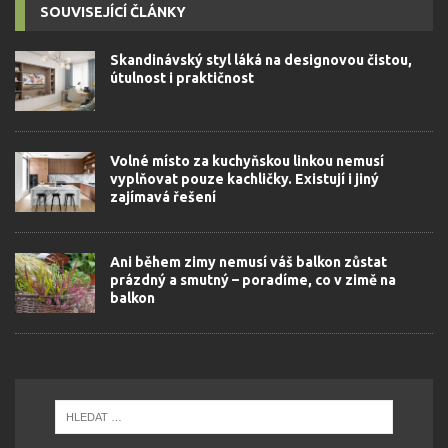
SOUVISEJÍCÍ ČLÁNKY
Skandinávský styl láká na designovou čistou,
útulnost i praktičnost
Volné místo za kuchyňskou linkou nemusí
vyplňovat pouze kachličky. Existují i jiný
zajímavá řešení
Ani během zimy nemusí váš balkon zůstat
prázdný a smutný – poradíme, co v zimě na
balkon