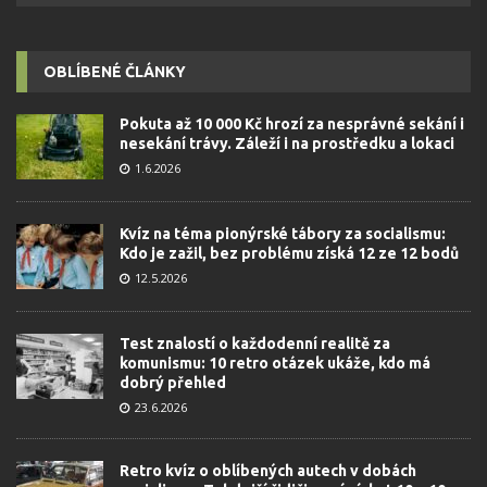
OBLÍBENÉ ČLÁNKY
Pokuta až 10 000 Kč hrozí za nesprávné sekání i
nesekání trávy. Záleží i na prostředku a lokaci
1.6.2026
Kvíz na téma pionýrské tábory za socialismu:
Kdo je zažil, bez problému získá 12 ze 12 bodů
12.5.2026
Test znalostí o každodenní realitě za
komunismu: 10 retro otázek ukáže, kdo má
dobrý přehled
23.6.2026
Retro kvíz o oblíbených autech v dobách