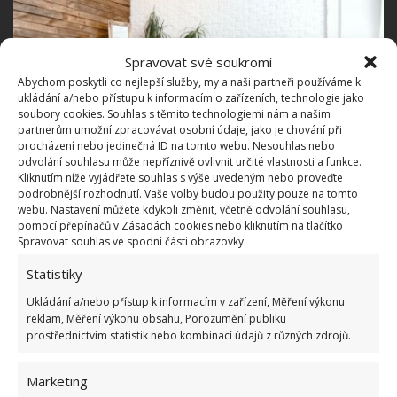
Spravovat své soukromí
Abychom poskytli co nejlepší služby, my a naši partneři používáme k
ukládání a/nebo přístupu k informacím o zařízeních, technologie jako
soubory cookies. Souhlas s těmito technologiemi nám a našim
partnerům umožní zpracovávat osobní údaje, jako je chování při
procházení nebo jedinečná ID na tomto webu. Nesouhlas nebo
odvolání souhlasu může nepříznivě ovlivnit určité vlastnosti a funkce.
Kliknutím níže vyjádřete souhlas s výše uvedeným nebo proveďte
podrobnější rozhodnutí. Vaše volby budou použity pouze na tomto
webu. Nastavení můžete kdykoli změnit, včetně odvolání souhlasu,
Soustředit se nemusíte pouze na basy a kytary.
pomocí přepínačů v Zásadách cookies nebo kliknutím na tlačítko
Spravovat souhlas ve spodní části obrazovky.
Skvěle vypadá i buben. Vyrobit se z něj dá třeba
konferenční stoleček nebo stoleček na kytku.
Statistiky
Ukládání a/nebo přístup k informacím v zařízení, Měření výkonu
Dekorace na stěnu
reklam, Měření výkonu obsahu, Porozumění publiku
prostřednictvím statistik nebo kombinací údajů z různých zdrojů.
Hudební motivy lze použít i k dekorování zdí. Může
Marketing
se jednat o notovou tapetu, plakáty, fotografie,