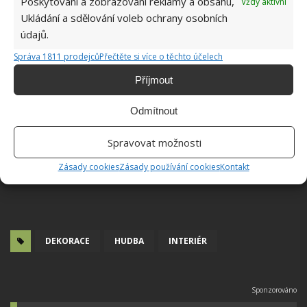
Poskytování a zobrazování reklamy a obsahu,
Vždy aktivní
Ukládání a sdělování voleb ochrany osobních
údajů.
Správa 1811 prodejců
Přečtěte si více o těchto účelech
Příjmout
Odmítnout
Spravovat možnosti
Zásady cookies
Zásady používání cookies
Kontakt
DEKORACE
HUDBA
INTERIÉR