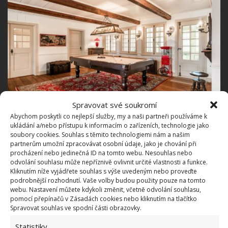
Spravovat své soukromí
Abychom poskytli co nejlepší služby, my a naši partneři používáme k
ukládání a/nebo přístupu k informacím o zařízeních, technologie jako
Celý komplex sestává z 15 místností. Místo tu najdou
soubory cookies. Souhlas s těmito technologiemi nám a našim
partnerům umožní zpracovávat osobní údaje, jako je chování při
i ti, kteří přijeli pracovně. Vyhrazena je tu pracovní
procházení nebo jedinečná ID na tomto webu. Nesouhlas nebo
místnost, v níž nechybí poctivý dřevěný stůl s
odvolání souhlasu může nepříznivě ovlivnit určité vlastnosti a funkce.
Kliknutím níže vyjádřete souhlas s výše uvedeným nebo proveďte
masivním osvětlením, pohodlné křeslo a závěsy
podrobnější rozhodnutí. Vaše volby budou použity pouze na tomto
oddělující další prostory. V domě se nachází dvojice
webu. Nastavení můžete kdykoli změnit, včetně odvolání souhlasu,
pomocí přepínačů v Zásadách cookies nebo kliknutím na tlačítko
koupelen. Jedna v přízemí a společně s ní je tu k
Spravovat souhlas ve spodní části obrazovky.
dispozici i prádelna.
Statistiky