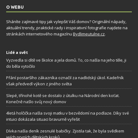
O WEBU
Sháníte zajímavé tipy jak vylepšit Váš domov? Originální nápady,
aktuální trendy, praktické rady i inspirativní fotografie najdete na
stránkách internetového magazínu
Bydlimeutulne.cz
.
Lidé a svět
Vyzvedla si dítě ve školce a jela domů. To, co našla na jeho těle, ji
do běla vytočilo
Přání postaršího zákazníka označil za nadlidský úkol. Kadeřník
však předvedl výkon z jiného světa
Slepé, třínohé kotě se dostalo z útulku na Národní den koťat.
Konečně našlo svůj nový domov
4letá holčička našla svoji matku v bezvědomí na podlaze. Díky své
intuici dokázala situaci bravurně vyřešit
Dívka našla deník zesnulé babičky. Zjistila tak, že byla svědkem
jejích prvních dětských kroků