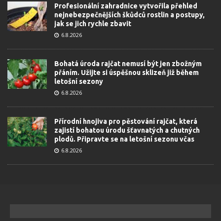
Profesionální zahradnice vytvořila přehled
nejnebezpečnějších škůdců rostlin a postupy,
jak se jich rychle zbavit
6.8.2026
Bohatá úroda rajčat nemusí být jen zbožným
přáním. Užijte si úspěšnou sklizeň již během
letošní sezony
6.8.2026
Přírodní hnojiva pro pěstování rajčat, která
zajistí bohatou úrodu šťavnatých a chutných
plodů. Připravte se na letošní sezonu včas
6.8.2026