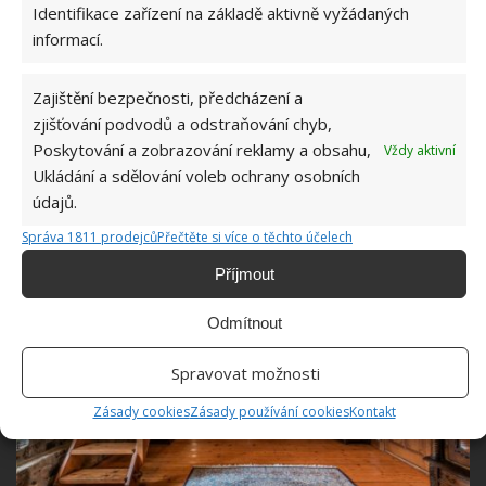
ložnice s menšími okny také zapadají do
Identifikace zařízení na základě aktivně vyžádaných
informací.
rustikálního stylu a viditelné trámy místnostem
dodávají kouzlo. Stylová druhá koupelna kromě
Zajištění bezpečnosti, předcházení a
trámů odhaluje i kamenné zdi. Vana na nožkách je
zjišťování podvodů a odstraňování chyb,
výše než zbytek koupelny, protože je umístěna na
Poskytování a zobrazování reklamy a obsahu,
Vždy aktivní
malé podium a od toalety oddělena topením
Ukládání a sdělování voleb ochrany osobních
vyvedeným do středu místnosti.
údajů.
Správa 1811 prodejců
Přečtěte si více o těchto účelech
Příjmout
Odmítnout
Spravovat možnosti
Zásady cookies
Zásady používání cookies
Kontakt