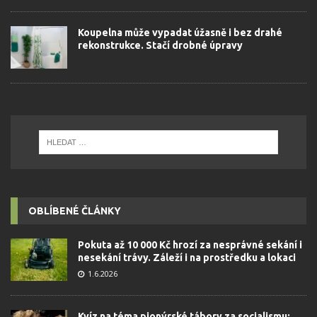
Koupelna může vypadat úžasně i bez drahé
rekonstrukce. Stačí drobné úpravy
OBLÍBENÉ ČLÁNKY
Pokuta až 10 000 Kč hrozí za nesprávné sekání i
nesekání trávy. Záleží i na prostředku a lokaci
1.6.2026
Kvíz na téma pionýrské tábory za socialismu: