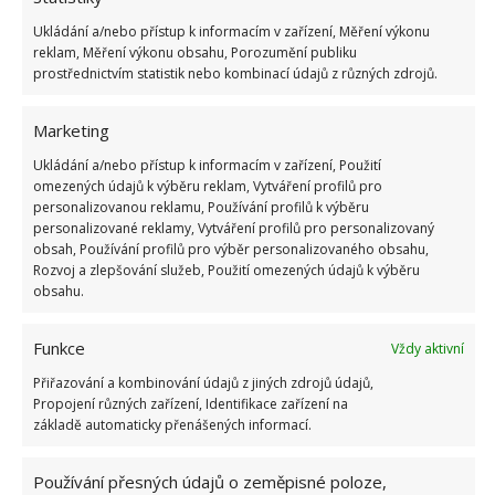
Ukládání a/nebo přístup k informacím v zařízení, Měření výkonu
reklam, Měření výkonu obsahu, Porozumění publiku
prostřednictvím statistik nebo kombinací údajů z různých zdrojů.
Marketing
Ukládání a/nebo přístup k informacím v zařízení, Použití
omezených údajů k výběru reklam, Vytváření profilů pro
personalizovanou reklamu, Používání profilů k výběru
personalizované reklamy, Vytváření profilů pro personalizovaný
obsah, Používání profilů pro výběr personalizovaného obsahu,
Rozvoj a zlepšování služeb, Použití omezených údajů k výběru
obsahu.
Funkce
Vždy aktivní
Vrchní patro se dvěma ložnicemi a
Přiřazování a kombinování údajů z jiných zdrojů údajů,
krásnou koupelnou
Propojení různých zařízení, Identifikace zařízení na
základě automaticky přenášených informací.
Ložnice a další místnosti jsou v patře. V hlavní ložnici
je pod střechou k dispozici ještě mezipatro. Další 2
Používání přesných údajů o zeměpisné poloze,