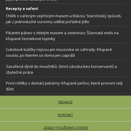
Recepty a vaření
Chléb s vařeným vepřovým masem a šťávou: Staročeský způsob,
jak z jednoduché suroviny udělat pořádné jídlo
Pikantní pánev s mletým masem a zeleninou: Šťavnatá směs na
křupavé česnekové topinky
Cuketové kuličky nejsou jen nouzovka ze zahrady: Křupavé
sousto, po kterém se doma jen zapráší
Zavařená dýně do moučníků: Zimní zásoba bez konzervantů a
zbytečné práce
Pivní rohlíky z domácí pekárny: Křupavé pečivo, které provoní celý
dům
REDAKCE
KONTAKT
ZÁSADY POUŽÍVÁNÍ COOKIES