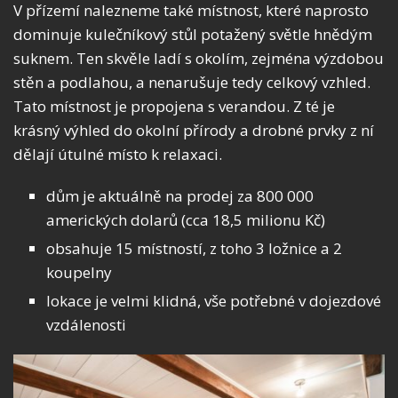
V přízemí nalezneme také místnost, které naprosto
dominuje kulečníkový stůl potažený světle hnědým
suknem. Ten skvěle ladí s okolím, zejména výzdobou
stěn a podlahou, a nenarušuje tedy celkový vzhled.
Tato místnost je propojena s verandou. Z té je
krásný výhled do okolní přírody a drobné prvky z ní
dělají útulné místo k relaxaci.
dům je aktuálně na prodej za 800 000
amerických dolarů (cca 18,5 milionu Kč)
obsahuje 15 místností, z toho 3 ložnice a 2
koupelny
lokace je velmi klidná, vše potřebné v dojezdové
vzdálenosti