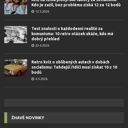
Kdo je zažil, bez problému získá 12 ze 12 bodů
12.5.2026
Test znalostí o každodenní realitě za
komunismu: 10 retro otázek ukáže, kdo má
dobrý přehled
23.6.2026
Retro kvíz o oblíbených autech v dobách
socialismu: Tehdejší řidiči musí získat 10 z 10
bodů
6.5.2026
ŽHAVÉ NOVINKY