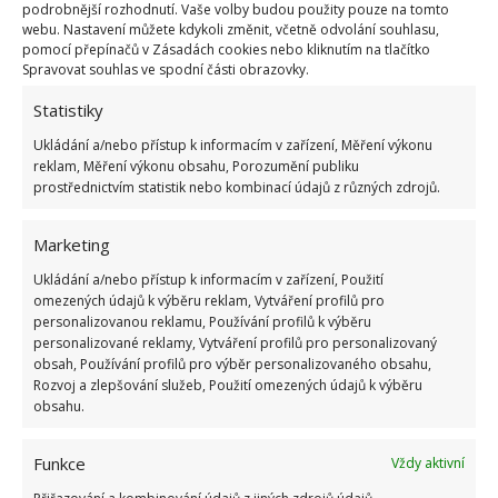
podrobnější rozhodnutí. Vaše volby budou použity pouze na tomto
webu. Nastavení můžete kdykoli změnit, včetně odvolání souhlasu,
Obecně platí, že čím kvalitnější ocel nože tvoří, tím
pomocí přepínačů v Zásadách cookies nebo kliknutím na tlačítko
méně často se tupí. Při výběru kuchyňských nožů se
Spravovat souhlas ve spodní části obrazovky.
tedy nevyplácí šetřit.
Alespoň dva kvalitní ocelové
Statistiky
nože by měly být v každé domácnosti
. Četnost
Ukládání a/nebo přístup k informacím v zařízení, Měření výkonu
tupých čepelí ale můžete omezit tím, že budete nože
reklam, Měření výkonu obsahu, Porozumění publiku
umývat vždy pod tekoucí a ne příliš horkou vodou.
prostřednictvím statistik nebo kombinací údajů z různých zdrojů.
Zdroj:
Porady Interia
Marketing
Ukládání a/nebo přístup k informacím v zařízení, Použití
omezených údajů k výběru reklam, Vytváření profilů pro
personalizovanou reklamu, Používání profilů k výběru
personalizované reklamy, Vytváření profilů pro personalizovaný
obsah, Používání profilů pro výběr personalizovaného obsahu,
Rozvoj a zlepšování služeb, Použití omezených údajů k výběru
obsahu.
Funkce
Vždy aktivní