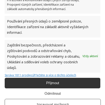
Přiřazování a kombinování údajů z jiných zdrojů údajů,
Propojení různých zařízení, Identifikace zařízení na
základě automaticky přenášených informací.
Používání přesných údajů o zeměpisné poloze,
Identifikace zařízení na základě aktivně vyžádaných
informací.
Zajištění bezpečnosti, předcházení a
BROUŠENÍ NOŽŮ
NŮŽ
zjišťování podvodů a odstraňování chyb,
Poskytování a zobrazování reklamy a obsahu,
Vždy aktivní
Ukládání a sdělování voleb ochrany osobních
Jiří Kolář
údajů.
Absolvent České zemědělské
Správa 1811 prodejců
Přečtěte si více o těchto účelech
univerzity, který je již od malička
velkým kutilem. V podstatě vše, co je
Příjmout
možné najít v j...
[Více o autorovi]
Odmítnout
Spravovat možnosti