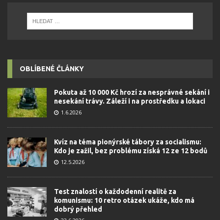
OBLÍBENÉ ČLÁNKY
Pokuta až 10 000 Kč hrozí za nesprávné sekání i
nesekání trávy. Záleží i na prostředku a lokaci
1.6.2026
Kvíz na téma pionýrské tábory za socialismu:
Kdo je zažil, bez problému získá 12 ze 12 bodů
12.5.2026
Test znalostí o každodenní realitě za
komunismu: 10 retro otázek ukáže, kdo má
dobrý přehled