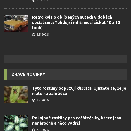
23.6.2026
Retro kvíz o oblíbených autech v dobách
socialismu: Tehdejší řidiči musí získat 10 z 10
bodů
6.5.2026
ŽHAVÉ NOVINKY
Tyto rostliny odpuzují klíšťata. Ujistěte se, že je
máte na zahrádce
7.8.2026
Pokojové rostliny pro začátečníky, které jsou
nenáročné a něco vydrží
7.8.2026