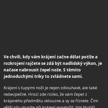
Ve chvíli, kdy vám krájení začne dělat potíže a
rozkrojení rajčete se zdá být nadlidský výkon, je
načase nabrousit čepel nože. S těmito
jednoduchými triky to zvládnete sami.
Krájení s tupými noži je nejen zdlouhavé, ale také
nebezpečné. Hrozí zde riziko, že vám čepel z
krájeného předmětu sklouzne a vy se říznete. Čím
větší sílu musíte při krájení vynaložit, tím hlubší