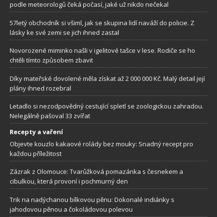
podle meteorologů čeká počasí, jaké už nikdo nečekal
57letý obchodník si všiml, jak se skupina lidí naváží do policie. Z
lásky ke své zemi se jich ihned zastal
Novorozené miminko našli v igelitové tašce v lese. Rodiče se ho
chtěli tímto způsobem zbavit
Díky mateřské dovolené měla získat až 2 000 000 Kč. Malý detail její
plány ihned rozebral
Letadlo si nezodpovědný cestující spletl se zoologickou zahradou.
Nelegálně pašoval 33 zvířat
Recepty a vaření
Objevte kouzlo kakaové rolády bez mouky: Snadný recept pro
každou příležitost
Zázrak z Olomouce: Tvarůžková pomazánka s česnekem a
cibulkou, která provoní i pochmurný den
Trik na nadýchanou bílkovou pěnu: Dokonalé indiánky s
jahodovou pěnou a čokoládovou polevou