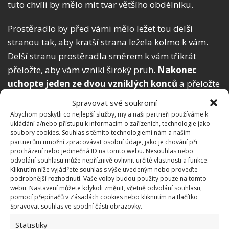
tuto chvíli by mělo mít tvar většího obdélníku.
Prostěradlo by před vámi mělo ležet tou delší
stranou tak, aby kratší strana ležela kolmo k vám.
Delší stranu prostěradla směrem k vám třikrát
přeložte, aby vám vznikl široký pruh.
Nakonec
uchopte jeden ze dvou vzniklých konců
a přeložte
prostěradlo směrem k sobě tak, abyste ho
Spravovat své soukromí
poskládali do požadované velikosti. Během chvilky
Abychom poskytli co nejlepší služby, my a naši partneři používáme k
ukládání a/nebo přístupu k informacím o zařízeních, technologie jako
bude vaše prostěradlo dokonale složené a při
soubory cookies. Souhlas s těmito technologiemi nám a našim
ukládání zabere jen minimum místa. Přesný postup
partnerům umožní zpracovávat osobní údaje, jako je chování při
procházení nebo jedinečná ID na tomto webu. Nesouhlas nebo
naleznete ve videu níže.
odvolání souhlasu může nepříznivě ovlivnit určité vlastnosti a funkce.
Kliknutím níže vyjádřete souhlas s výše uvedeným nebo proveďte
podrobnější rozhodnutí. Vaše volby budou použity pouze na tomto
webu. Nastavení můžete kdykoli změnit, včetně odvolání souhlasu,
pomocí přepínačů v Zásadách cookies nebo kliknutím na tlačítko
Spravovat souhlas ve spodní části obrazovky.
Statistiky