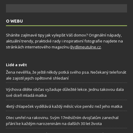
O WEBU
Sháníte zajímavé tipy jak vylepšit Váš domov? Originální nápady,
aktuální trendy, praktické rady i inspirativní fotografie najdete na
stránkách internetového magazínu
Bydlimeutulne.cz
.
Lidé a svět
Žena nevěřila, že ještě někdy potká svého psa. Nečekaný telefonát
ale zajistil jejich opětovné shledaní
Výchova dítěte občas vyžaduje důležité lekce. Jednu takovou dala
své dceři mladá matka
4letý chlapeček vydělává každý měsíc více peněz než jeho matka
Otec umřel na rakovinu. Svým 17měsíčním dvojčatům zanechal
přání ke každým narozeninám na dalších 30 let života