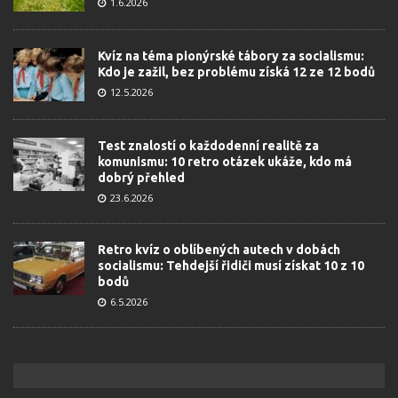
1.6.2026
Kvíz na téma pionýrské tábory za socialismu:
Kdo je zažil, bez problému získá 12 ze 12 bodů
12.5.2026
Test znalostí o každodenní realitě za
komunismu: 10 retro otázek ukáže, kdo má
dobrý přehled
23.6.2026
Retro kvíz o oblíbených autech v dobách
socialismu: Tehdejší řidiči musí získat 10 z 10
bodů
6.5.2026