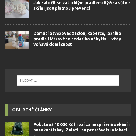
Jak zatočit se zatuchlým prádlem: Rýže a sůl ve
skříni jsou platnou prevencí
Domácí osvěžovač záclon, koberců, ložního
prádla i látkového sedacího nábytku – vždy
voňavá domácnost
OBLÍBENÉ ČLÁNKY
Pokuta až 10 000 Kč hrozí za nesprávné sekání i
nesekání trávy. Záleží i na prostředku a lokaci