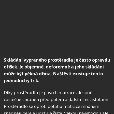
Skládání vypraného prostěradla je často opravdu
oříšek. Je objemné, neforemné a jeho skládání
může být pěkná dřina. Naštěstí existuje tento
jednoduchý trik.
Díky prostěradlu je povrch matrace alespoň
částečně chráněn před potem a dalšími nečistotami.
Prostěradlo se oproti potahu matrace mnohem
snadněji pere a udržuje čisté. Velkou nevýhodou ale