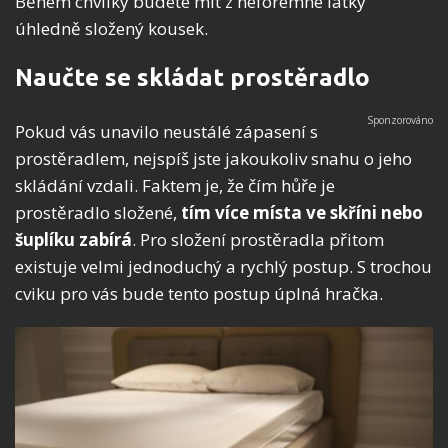
Během chvilky budete mít z neforemné látky
úhledně složený kousek.
Naučte se skládat prostěradlo
Pokud vás unavilo neustálé zápasení s
prostěradlem, nejspíš jste jakoukoliv snahu o jeho
skládání vzdali. Faktem je, že čím hůře je
prostěradlo složené,
tím více místa ve skříni nebo
šuplíku zabírá
. Pro složení prostěradla přitom
existuje velmi jednoduchý a rychlý postup. S trochou
cviku pro vás bude tento postup úplná hračka.