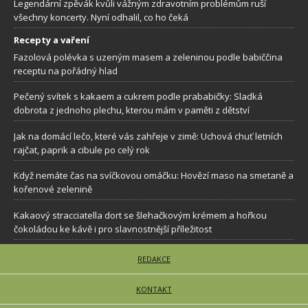
Legendární zpěvák kvůli vážným zdravotním problémům ruší
všechny koncerty. Nyní odhalil, co ho čeká
Recepty a vaření
Fazolová polévka s uzeným masem a zeleninou podle babiččina
receptu na pořádný hlad
Pečený svítek s kakaem a cukrem podle prababičky: Sladká
dobrota z jednoho plechu, kterou mám v paměti z dětství
Jak na domácí lečo, které vás zahřeje v zimě: Uchová chuť letních
rajčat, paprik a cibule po celý rok
Když nemáte čas na svíčkovou omáčku: Hovězí maso na smetaně a
kořenové zelenině
Kakaový stracciatella dort se šlehačkovým krémem a hořkou
čokoládou ke kávě i pro slavnostnější příležitost
REDAKCE
KONTAKT