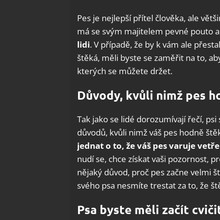
Pes je nejlepší přítel člověka, ale vě
má se svým majitelem pevné pouto a 
lidi
. V případě, že by k vám ale přesta
štěká, měli byste se zaměřit na to, aby
kterých se můžete držet.
Důvody, kvůli nimž pes h
Tak jako se lidé dorozumívají řečí, psi
důvodů, kvůli nimž váš pes hodně ště
jednat o to, že váš pes varuje vetře
nudí se, chce získat vaši pozornost, 
nějaký důvod, proč pes začne velmi ště
svého psa nesmíte trestat za to, že št
Psa byste měli začít cviči