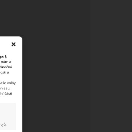
upu k
i nám a
edinečná
osti a
Vaše volby
uhlasu,
ní části
ojů.