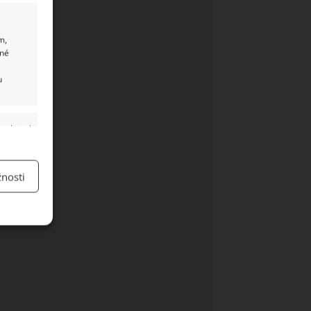
m,
ané
u
y aktivní
nosti
y aktivní