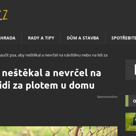
AHRADA
RADY A TIPY
DŮM A STAVBA
SPOTŘEBIT
naučit psa, aby neštěkal a nevrčel na návštěvu nebo na lidi za
 neštěkal a nevrčel na
idi za plotem u domu
O