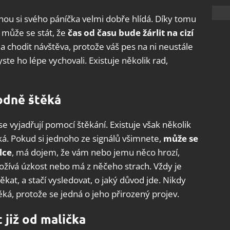
tšinou si svého páníčka velmi dobře hlídá. Díky tomu
může se stát, že
čas od času bude žárlit na cizí
la chodit návštěva, protože váš pes na ni neustále
ste ho lépe vychovali. Existuje několik rad,
odně štěká
 se vyjadřují pomocí štěkání. Existuje však několik
ká. Pokud si jednoho ze signálů všimnete,
může se
lce
, má dojem, že vám nebo jemu něco hrozí,
prožívá úzkost nebo má z něčeho strach. Vždy je
kat, a stačí vysledovat, o jaký důvod jde. Nikdy
ěká, protože se jedná o jeho přirozený projev.
t již od malička