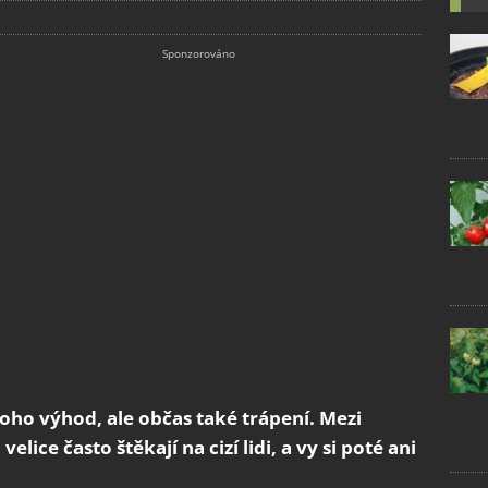
ho výhod, ale občas také trápení. Mezi
elice často štěkají na cizí lidi, a vy si poté ani