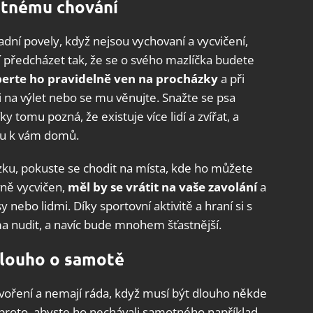
atnému chování
ladní povely, když nejsou vychovaní a vycvičení,
í předcházet tak, že se o svého mazlíčka budete
berte ho pravidelně ven na procházky
a při
 na výlet nebo se mu věnujte. Snažte se psa
y tomu pozná, že existuje více lidí a zvířat, a
dou k vám domů.
ku, pokuste se chodit na místa, kde ho můžete
vně vycvičen,
měl by se vrátit na vaše zavolání
a
y nebo lidmi. Díky sportovní aktivitě a hraní si s
a nudit, a navíc bude mnohem šťastnější.
dlouho o samotě
tvoření a nemají ráda, když musí být dlouho někde
li proto, abyste ho nechávali samotného například