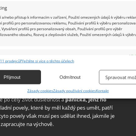
ing
 a/nebo přístup k informacím v zařízení, Použití omezených údajů k výběru rekla
í profilů pro personalizovanou reklamu, Používání profilů k výběru personalizov
 Vytváření profilů pro personalizovaný obsah, Používání profilů pro výběr
lizovaného obsahu, Rozvoj a zlepšování služeb, Použití omezených údajů k výběr
e
Vžd
11 prodejců
Přečtěte si více o těchto účelech
ání a kombinování údajů z jiných zdrojů údajů, Propojení různých zařízení,
kace zařízení na základě automaticky přenášených informací.
psa
Spravovat mož
Příjmout
Odmítnout
ání přesných údajů o zeměpisné poloze, Identifikace zařízení na
, těžko ho v dospělosti odnaučíte něčemu, co mu
Zásady cookies
Zásady používání cookies
Kontakt
ě aktivně vyžádaných informací.
 po celý život důslednost a
páníčka, jenž ho
kladní povely, které by měl každý pes umět, patří
ění bezpečnosti, předcházení a zjišťování podvodů a
tyto povely však musí pes udělat ihned, jakmile je
ňování chyb, Poskytování a zobrazování reklamy a obsahu,
Vžd
 zapracujte na výchově.
ní a sdělování voleb ochrany osobních údajů.