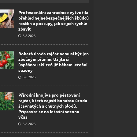
Profesionální zahradnice vytvořila
přehled nejnebezpečnějších škůdců
rostlin a postupy, jak se jich rychle
zbavit
6.8.2026
Bohatá úroda rajčat nemusí být jen
zbožným přáním. Užijte si
úspěšnou sklizeň již během letošní
sezony
6.8.2026
Přírodní hnojiva pro pěstování
rajčat, která zajistí bohatou úrodu
šťavnatých a chutných plodů.
Připravte se na letošní sezonu
včas
6.8.2026