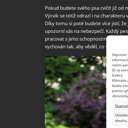
Pokud budete svého psa cvičit již od m
Výcvik se totiž odrazí i na charakter
Díky tomu si poté budete více jistí, že
upozorní vás na nebezpečí. Každý pes je
pracovat s jeho schopnostmi a jestli
vychován tak, aby věděl, co smí a co
Abychom p
informací
našim par
ID na tom
funkce.
Kliknutím
budou pou
pomocí př
obrazovky
Statist
Ukládání
obsahu, 