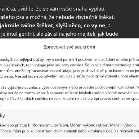
alička, uvidíte, že se vám vaše snaha vyplatí.
u vašeho psa a možná, že nebude zbytečně štěkat.
jakmile začne štěkat, slyší něco, co vy ne
, a
 inteligentní, ale závisí na jeho majiteli, jak bude
 ho naučí základním povelům. Každý pes může být
Spravovat své soukromí
 naopak nemůže.
oskytli co nejlepší služby, my a naši partneři používáme k ukládání a/nebo příst
m o zařízeních, technologie jako soubory cookies. Souhlas s těmito technologiem
tnerům umožní zpracovávat osobní údaje, jako je chování při procházení nebo j
to webu. Nesouhlas nebo odvolání souhlasu může nepříznivě ovlivnit určité vlastn
 níže vyjádřete souhlas s výše uvedeným nebo proveďte podrobnější rozhodnutí. 
žity pouze na tomto webu. Nastavení můžete kdykoli změnit, včetně odvolání so
epínačů v Zásadách cookies nebo kliknutím na tlačítko Spravovat souhlas ve spod
.
iky
 a/nebo přístup k informacím v zařízení, Měření výkonu reklam, Měření výkonu
Porozumění publiku prostřednictvím statistik nebo kombinací údajů z různých zdr