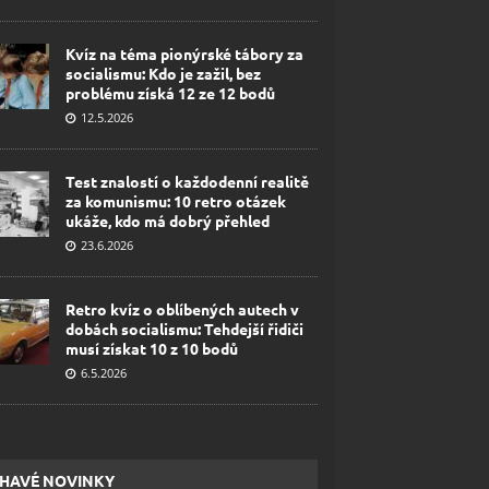
Kvíz na téma pionýrské tábory za
socialismu: Kdo je zažil, bez
problému získá 12 ze 12 bodů
12.5.2026
Test znalostí o každodenní realitě
za komunismu: 10 retro otázek
ukáže, kdo má dobrý přehled
23.6.2026
Retro kvíz o oblíbených autech v
dobách socialismu: Tehdejší řidiči
musí získat 10 z 10 bodů
6.5.2026
HAVÉ NOVINKY