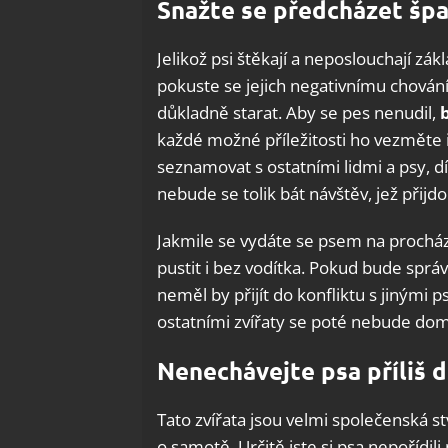
Snažte se předcházet šp
Jelikož psi štěkají a neposlouchají zák
pokuste se jejich negativnímu chován
důkladně starat. Aby se pes nenudil,
každé možné příležitosti ho vezměte i
seznamovat s ostatními lidmi a psy, dík
nebude se tolik bát návštěv, jež přij
Jakmile se vydáte se psem na procház
pustit i bez vodítka. Pokud bude sprá
neměl by přijít do konfliktu s jinými ps
ostatními zvířaty se poté nebude dom
Nenechávejte psa příliš 
Tato zvířata jsou velmi společenská s
o samotě. Určitě jste si psa nepořídi