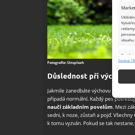
Market
Ukládání
Vytvářen
reklamy,
persona
obsahu.
Funkc
Správa 18
Fotografie: Unsplash
Přiřazov
Identifi
Důslednost při výchově 
Použív
Jakmile zanedbáte výchovu svého psa
základ
připadá normální. Každý pes potřebuje
naučí základním povelům
. Mezi zá
Zajišt
sedni, k noze, zůstaň a pojď. Všechny 
odstra
k tomu vyzván. Pokud se tak nestane,
Ukládá