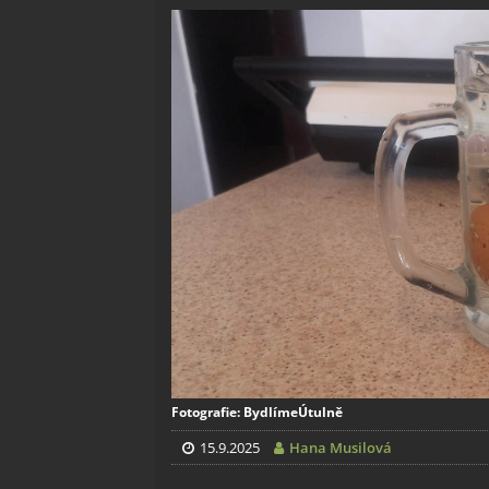
Fotografie: BydlímeÚtulně
15.9.2025
Hana Musilová