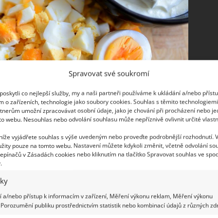
Spravovat své soukromí
oskytli co nejlepší služby, my a naši partneři používáme k ukládání a/nebo příst
m o zařízeních, technologie jako soubory cookies. Souhlas s těmito technologiem
tnerům umožní zpracovávat osobní údaje, jako je chování při procházení nebo j
to webu. Nesouhlas nebo odvolání souhlasu může nepříznivě ovlivnit určité vlastn
 níže vyjádřete souhlas s výše uvedeným nebo proveďte podrobnější rozhodnutí. 
žity pouze na tomto webu. Nastavení můžete kdykoli změnit, včetně odvolání so
epínačů v Zásadách cookies nebo kliknutím na tlačítko Spravovat souhlas ve spod
.
ímco velká může znamenat, že vejce je staré.
iky
nout si ho. Jestliže vejce jakoby zašustí,
 a/nebo přístup k informacím v zařízení, Měření výkonu reklam, Měření výkonu
 se oddělil od skořápky. Tyto metody jsou rychlé a
Porozumění publiku prostřednictvím statistik nebo kombinací údajů z různých zdr
ou vaše vejce vhodná k použití.