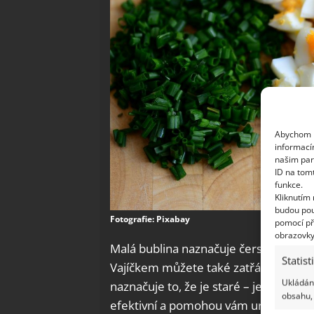
Abychom p
informací
našim par
ID na tom
funkce.
Kliknutím
budou pou
Fotografie: Pixabay
pomocí př
obrazovky
Malá bublina naznačuje čerstvost, zat
Statist
Vajíčkem můžete také zatřást a poslech
Ukládání
naznačuje to, že je staré – jeho obsah
obsahu, 
efektivní a pomohou vám určit, zda js