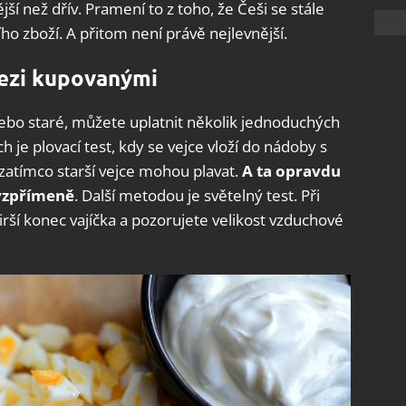
í než dřív. Pramení to z toho, že Češi se stále
ího zboží. A přitom není právě nejlevnější.
mezi kupovanými
é, nebo staré, můžete uplatnit několik jednoduchých
h je plovací test, kdy se vejce vloží do nádoby s
zatímco starší vejce mohou plavat.
A ta opravdu
 vzpřímeně
. Další metodou je světelný test. Při
irší konec vajíčka a pozorujete velikost vzduchové