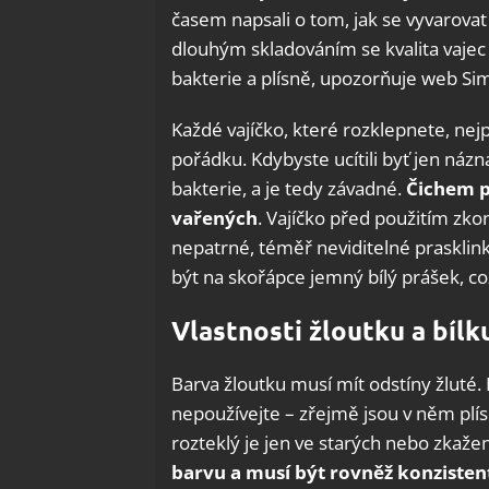
časem napsali o tom, jak se vyvarova
dlouhým skladováním se kvalita vajec s
bakterie a plísně, upozorňuje web Si
Každé vajíčko, které rozklepnete, nejpr
pořádku. Kdybyste ucítili byť jen názna
bakterie, a je tedy závadné.
Čichem po
vařených
. Vajíčko před použitím zko
nepatrné, téměř neviditelné prasklin
být na skořápce jemný bílý prášek, což
Vlastnosti žloutku a bílk
Barva žloutku musí mít odstíny žluté.
nepoužívejte – zřejmě jsou v něm plís
rozteklý je jen ve starých nebo zkaže
barvu a musí být rovněž konzisten