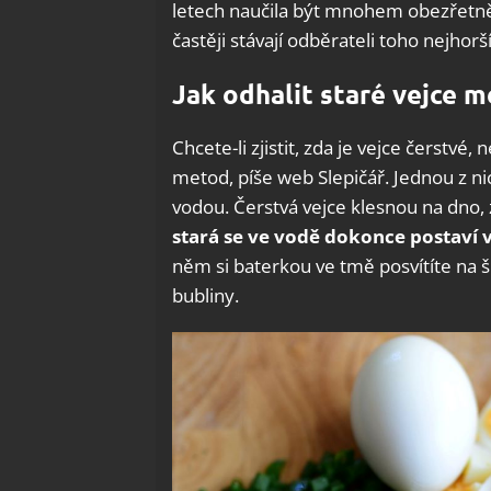
letech naučila být mnohem obezřetnějš
častěji stávají odběrateli toho nejhorš
Jak odhalit staré vejce 
Chcete-li zjistit, zda je vejce čerstv
metod, píše web Slepičář. Jednou z nic
vodou. Čerstvá vejce klesnou na dno, 
stará se ve vodě dokonce postaví
něm si baterkou ve tmě posvítíte na š
bubliny.