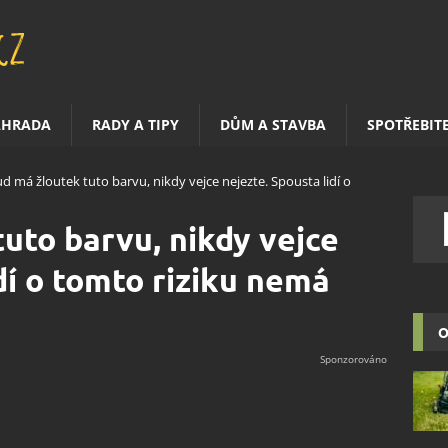
AHRADA
RADY A TIPY
DŮM A STAVBA
SPOTŘEBIT
d má žloutek tuto barvu, nikdy vejce nejezte. Spousta lidí o
uto barvu, nikdy vejce
dí o tomto riziku nemá
O