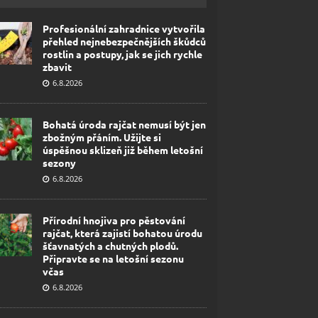
Profesionální zahradnice vytvořila
přehled nejnebezpečnějších škůdců
rostlin a postupy, jak se jich rychle
zbavit
6.8.2026
Bohatá úroda rajčat nemusí být jen
zbožným přáním. Užijte si
úspěšnou sklizeň již během letošní
sezony
6.8.2026
Přírodní hnojiva pro pěstování
rajčat, která zajistí bohatou úrodu
šťavnatých a chutných plodů.
Připravte se na letošní sezonu
včas
6.8.2026