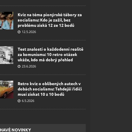
Kvíz na téma pionýrské tábory za
socialismu: Kdo je zažil, bez
problému získá 12 ze 12 bodů
12.5.2026
Test znalostí o každodenní realitě
za komunismu: 10 retro otázek
ukáže, kdo má dobrý přehled
23.6.2026
Retro kvíz o oblíbených autech v
dobách socialismu: Tehdejší řidiči
musí získat 10 z 10 bodů
6.5.2026
HAVÉ NOVINKY