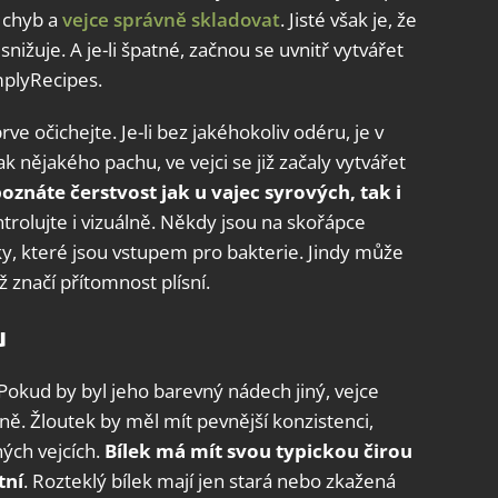
t chyb a
vejce správně skladovat
. Jisté však je, že
nižuje. A je-li špatné, začnou se uvnitř vytvářet
mplyRecipes.
ve očichejte. Je-li bez jakéhokoliv odéru, je v
k nějakého pachu, ve vejci se již začaly vytvářet
znáte čerstvost jak u vajec syrových, tak i
ntrolujte i vizuálně. Někdy jsou na skořápce
ky, které jsou vstupem pro bakterie. Jindy může
 značí přítomnost plísní.
u
 Pokud by byl jeho barevný nádech jiný, vejce
ně. Žloutek by měl mít pevnější konzistenci,
ných vejcích.
Bílek má mít svou typickou čirou
tní
. Rozteklý bílek mají jen stará nebo zkažená