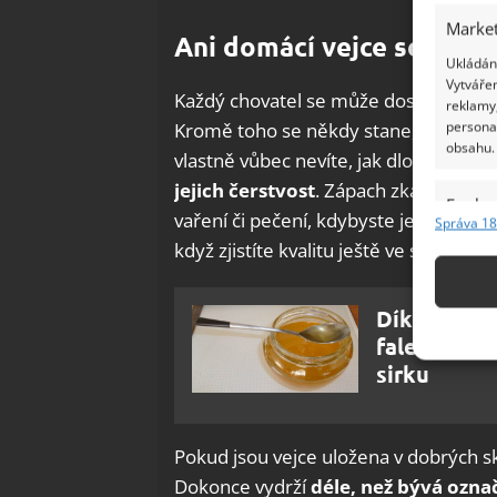
Market
Ani domácí vejce se zkaž
Ukládání
Vytvářen
Každý chovatel se může dostat do situ
reklamy,
persona
Kromě toho se někdy stane, že slepice 
obsahu.
vlastně vůbec nevíte, jak dlouho v ne
jejich čerstvost
. Zápach zkažených va
Funkc
vaření či pečení, kdybyste je rozklepl
Správa 18
Přiřazov
když zjistíte kvalitu ještě ve skořápce.
Identifi
Díky tomut
Použív
falešného i
základ
sirku
Zajišt
odstra
Pokud jsou vejce uložena v dobrých s
Ukládá
Dokonce vydrží
déle, než bývá ozna