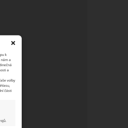
upu k
i nám a
edinečná
osti a
Vaše volby
uhlasu,
ní části
ojů.