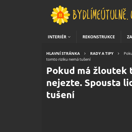
INTERIÉR
REKONSTRUKCE
Z
HLAVNÍ STRÁNKA
RADY A TIPY
Poku
tomto riziku nemá tušení
Pokud má žloutek t
nejezte. Spousta li
tušení