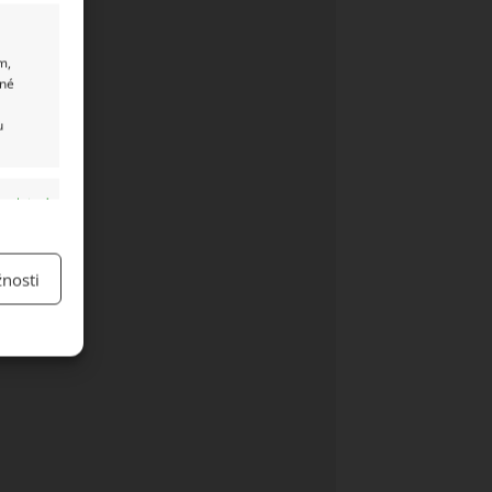
m,
ané
u
y aktivní
nosti
y aktivní