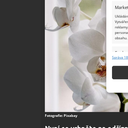
Market
Ukládání
Vytvářen
reklamy,
persona
obsahu.
Funkc
Správa 18
Přiřazov
Identifi
Použív
základ
Zajišt
odstra
Fotografie: Pixabay
Ukládá