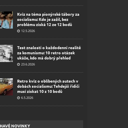
Kvíz na téma pionýrské tábory za
socialismu: Kdo je zažil, bez
problému získá 12 ze 12 bodů
12.5.2026
Test znalostí o každodenní realitě
za komunismu: 10 retro otázek
ukáže, kdo má dobrý přehled
23.6.2026
Retro kvíz o oblíbených autech v
dobách socialismu: Tehdejší řidiči
musí získat 10 z 10 bodů
6.5.2026
HAVÉ NOVINKY