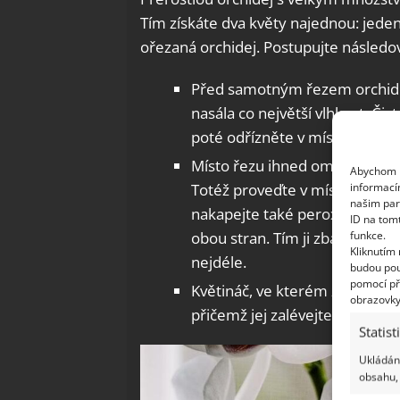
Tím získáte dva květy najednou: jede
ořezaná orchidej. Postupujte následo
Před samotným řezem orchide
nasála co největší vlhkost. Či
poté odřízněte v místě vzdušn
Místo řezu ihned omyjte perox
Abychom p
informací
Totéž proveďte v místě řezu 
našim par
nakapejte také peroxid vodíku 
ID na tom
funkce.
obou stran. Tím ji zbavíte vešk
Kliknutím
nejdéle.
budou pou
pomocí př
Květináč, ve kterém zůstal od
obrazovky
přičemž jej zalévejte jako obvy
Statist
Ukládání
obsahu, 