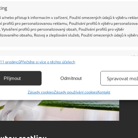
ing
 a/nebo přístup k informacím v zařízení, Použití omezených údajů k výběru rekla
í profilů pro personalizovanou reklamu, Používání profilů k výběru personalizov
 Vytváření profilů pro personalizovaný obsah, Používání profilů pro výběr
lizovaného obsahu, Rozvoj a zlepšování služeb, Použití omezených údajů k výběr
e
Vžd
11 prodejců
Přečtěte si více o těchto účelech
ání a kombinování údajů z jiných zdrojů údajů, Propojení různých zařízení,
kace zařízení na základě automaticky přenášených informací.
Spravovat mož
Příjmout
Odmítnout
ání přesných údajů o zeměpisné poloze, Identifikace zařízení na
Zásady cookies
Zásady používání cookies
Kontakt
ě aktivně vyžádaných informací.
ění bezpečnosti, předcházení a zjišťování podvodů a
ňování chyb, Poskytování a zobrazování reklamy a obsahu,
Vžd
ní a sdělování voleb ochrany osobních údajů.