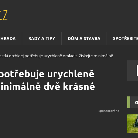
AHRADA
RADY A TIPY
DŮM A STAVBA
SPOTŘEBIT
ostlá orchidej potřebuje urychleně omladit. Získejte minimálně
 potřebuje urychleně
minimálně dvě krásné
O