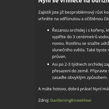
Nyní se vrhněte na odříz
Zajistili jste již bezproblémový růst k
vrhněte na odříznutou a očištěnou čá
Řezanou orchidej i s kořeny, kt
vyplňte do 3 centimetrů vodo
novou. Rostlinu se snažte ud
slunečního světla. Také byste 
průvan.
Asi po 2-3 týdnech orchidej zap
přesazení do země. Připravte si
zasaďte obvyklým způsobem.
A máte hotovo, dobrá práce! Nyní mát
Zdroj:
GardeningKnowHow