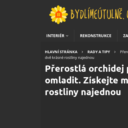
INTERIÉR
REKONSTRUKCE
Z
HLAVNÍ STRÁNKA
RADY A TIPY
Přer
dvě krásné rostliny najednou
Přerostlá orchidej
omladit. Získejte 
rostliny najednou