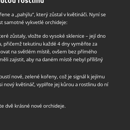
nutou rostlinu
ořene a „pahýlu“, který zůstal v květináči. Nyní se
st samotné vykvetlé orchideje:
eré zůstaly, vložte do vysoké sklenice – její dno
u, přičemž tekutinu každé 4 dny vyměňte za
ržovat na světlém místě, ovšem bez přímého
měli zajistit, aby na daném místě nebyl přílišný
ustí nové, zelené kořeny, což je signál k jejímu
 nový květináč, vyplňte jej kůrou a rostlinu do ní
e dvě krásné nové orchideje.