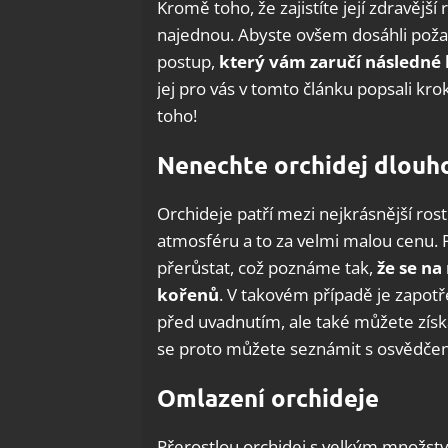
Kromě toho, že zajistíte její zdravější
najednou. Abyste ovšem dosáhli poža
postup,
který vám zaručí následné k
jej pro vás v tomto článku popsali kro
toho!
Nenechte orchidej dlouh
Orchideje patří mezi nejkrásnější ros
atmosféru a to za velmi malou cenu. 
přerůstat, což poznáme tak,
že se na
kořenů
. V takovém případě je zapotře
před uvadnutím, ale také můžete zís
se proto můžete seznámit s osvědče
Omlazení orchideje
Přerostlou orchidej s velkým množstv