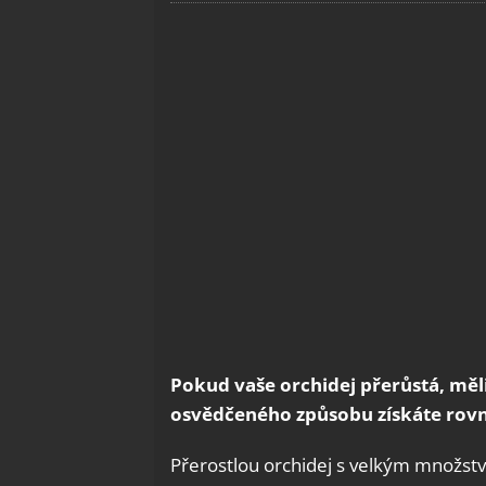
Pokud vaše orchidej přerůstá, měl
osvědčeného způsobu získáte rovn
Přerostlou orchidej s velkým množst