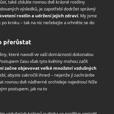
 růst, také získáte rovnou dvě krásné rostliny
dovaných výsledků, je zapotřebí dodržet správný
vetení rostlin a udržení jejich zdraví
. My jsme
k po kroku – tak na nic nečekejte a vrhněte se do
o přerůstat
tliny, které navodí ve vaší domácnosti dokonalou
Postupem času však tyto květiny mohou začít
 ní začne objevovat velké množství vzdušných
bí, abyste zakročili ihned – nejenže jí zachráníte
kat rovnou dvě nádherné orchideje najednou! Níže
ným postupem, jak na to
ím vzdušných kořenů je třeba co nejdříve omladit.