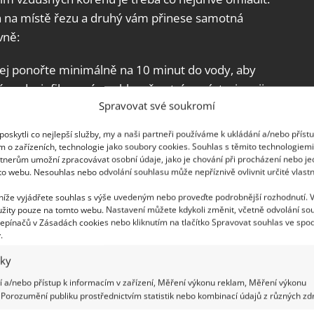
n na místě řezu a druhý vám přinese samotná
vně:
j ponořte minimálně na 10 minut do vody, aby
stým, dezinfikovaným a hlavně ostrým nástrojem ji
Spravovat své soukromí
ých kořenů – ty můžete následně odstranit také.
idem vodíku, abyste zabránili jeho poškození.
oskytli co nejlepší služby, my a naši partneři používáme k ukládání a/nebo příst
m o zařízeních, technologie jako soubory cookies. Souhlas s těmito technologiem
na samotné oddělené rostlině – kromě toho
tnerům umožní zpracovávat osobní údaje, jako je chování při procházení nebo j
na vatový tampon a otřete jím listy orchideje z
to webu. Nesouhlas nebo odvolání souhlasu může nepříznivě ovlivnit určité vlastn
erých patogenů a zajistíte, aby zůstala zdravá co
 níže vyjádřete souhlas s výše uvedeným nebo proveďte podrobnější rozhodnutí. 
žity pouze na tomto webu. Nastavení můžete kdykoli změnit, včetně odvolání so
epínačů v Zásadách cookies nebo kliknutím na tlačítko Spravovat souhlas ve spod
říznutý „pahýl“ následně ponechte růst 1-2 měsíce,
.
kle. Vyroste z něj krásná nová orchidej.
iky
 a/nebo přístup k informacím v zařízení, Měření výkonu reklam, Měření výkonu
Porozumění publiku prostřednictvím statistik nebo kombinací údajů z různých zdr