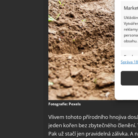
Market
Ukládání
Vytvářen
reklamy,
persona
obsahu.
Funkc
Správa 18
Přiřazov
Identifi
Použív
základ
Fotografie: Pexels
Zajišt
Vlivem tohoto přírodního hnojiva dosá
odstra
jeden kořen bez zbytečného členění.
Ukládá
Pak už stačí jen pravidelná zálivka. A 