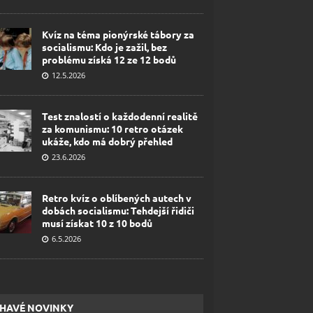
Kvíz na téma pionýrské tábory za
socialismu: Kdo je zažil, bez
problému získá 12 ze 12 bodů
12.5.2026
Test znalostí o každodenní realitě
za komunismu: 10 retro otázek
ukáže, kdo má dobrý přehled
23.6.2026
Retro kvíz o oblíbených autech v
dobách socialismu: Tehdejší řidiči
musí získat 10 z 10 bodů
6.5.2026
HAVÉ NOVINKY