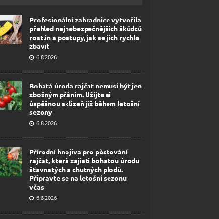
Profesionální zahradnice vytvořila
přehled nejnebezpečnějších škůdců
rostlin a postupy, jak se jich rychle
zbavit
6.8.2026
Bohatá úroda rajčat nemusí být jen
zbožným přáním. Užijte si
úspěšnou sklizeň již během letošní
sezony
6.8.2026
Přírodní hnojiva pro pěstování
rajčat, která zajistí bohatou úrodu
šťavnatých a chutných plodů.
Připravte se na letošní sezonu
včas
6.8.2026