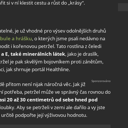
t si v ní klestit cestu a růst do „krásy“.
telné, je už vhodné pro výsev odolnějších druhů
ibule a hrášku
, o kterých jsme psali nedávno na
it i kořenovou petržel. Tato rostlina z čeledi
C a E, také minerálních látek
, jako je draslík,
etržel je pak skvělým bojovníkem proti zánětům,
i, jak shrnuje portál Healthline.
 přitom není nijak náročná věc. Jak již
í potřeba, petržel může ve správný čas rovnou do
asi 20 až 30 centimetrů od sebe hned pod
oubky. Aby se petrželi v zemi ale dařilo a vy jste
 určitě podpořte její výživovou hodnotu.