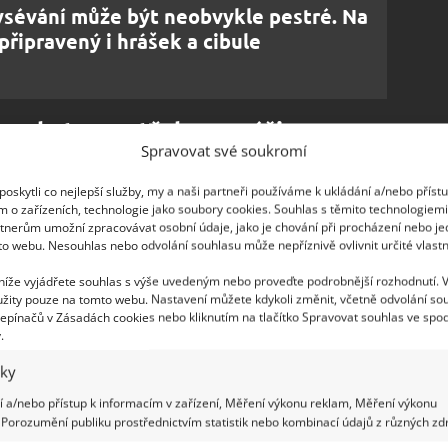
sévání může být neobvykle pestré. Na
připravený i hrášek a cibule
 poskytne potřebnou výživu
Spravovat své soukromí
, humózní a kvalitně vyživenou půdu, vypočítává
oskytli co nejlepší služby, my a naši partneři používáme k ukládání a/nebo příst
ěla držet kolem 6,5
, tedy v rozmezí od neutrální
m o zařízeních, technologie jako soubory cookies. Souhlas s těmito technologiem
tnerům umožní zpracovávat osobní údaje, jako je chování při procházení nebo j
sledků dosáhnout? Před výsevem do zeminy
to webu. Nesouhlas nebo odvolání souhlasu může nepříznivě ovlivnit určité vlastn
 ně postará. Speciální rašelina totiž půdě dodá
 níže vyjádřete souhlas s výše uvedeným nebo proveďte podrobnější rozhodnutí. 
hořčík a železo.
žity pouze na tomto webu. Nastavení můžete kdykoli změnit, včetně odvolání so
epínačů v Zásadách cookies nebo kliknutím na tlačítko Spravovat souhlas ve spod
.
iky
 a/nebo přístup k informacím v zařízení, Měření výkonu reklam, Měření výkonu
Porozumění publiku prostřednictvím statistik nebo kombinací údajů z různých zdr