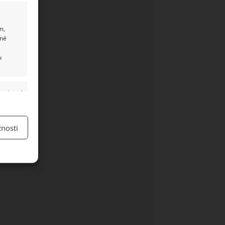
m,
ané
u
y aktivní
nosti
y aktivní