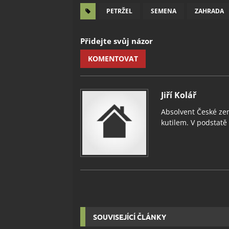
PETRŽEL
SEMENA
ZAHRADA
Přidejte svůj názor
KOMENTOVAT
Jiří Kolář
Absolvent České zem
kutilem. V podstatě v
SOUVISEJÍCÍ ČLÁNKY