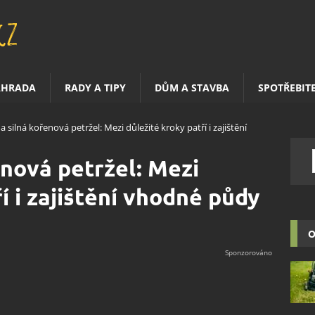
AHRADA
RADY A TIPY
DŮM A STAVBA
SPOTŘEBIT
a silná kořenová petržel: Mezi důležité kroky patří i zajištění
enová petržel: Mezi
í i zajištění vhodné půdy
O