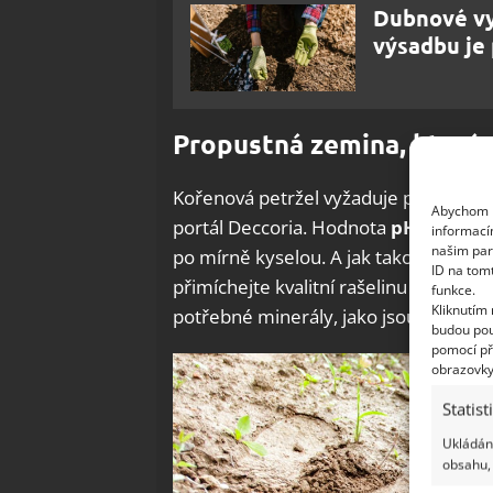
Dubnové vy
výsadbu je 
Propustná zemina, která
Kořenová petržel vyžaduje propustnou
Abychom p
portál Deccoria. Hodnota
pH by se m
informací
našim par
po mírně kyselou. A jak takových vý
ID na tom
přimíchejte kvalitní rašelinu – ta se o
funkce.
Kliknutím
potřebné minerály, jako jsou draslík, 
budou pou
pomocí př
obrazovky
Statist
Ukládání
obsahu, 