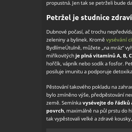
propustná. Jen tak se petrželi bude daři
Petržel je studnice zdraví
Dubnové počasí, ač trochu nepředvída
zeleniny a bylinek. Kromě
vysévání c
BydlímeÚtulně, můžete „na mráz“ vyhod
miříkovitých
je plná vitamínů A, B, 
hořčík, vápník nebo sodík a fosfor. P
posiluje imunitu a podporuje detoxikac
Pěstování takového pokladu na zahradě
bylo zmíněno výše, předpěstování nen
země. Semínka
vysévejte do řádků 
povrch
, maximálně na půl prstu do hl
tak vypěstovali velké a zdravé kousky,