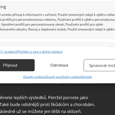
ing
 a/nebo přístup k informacím v zařízení, Použití omezených údajů k výběru rekla
í profilů pro personalizovanou reklamu, Používání profilů k výběru personalizov
 Vytváření profilů pro personalizovaný obsah, Používání profilů pro výběr
lizovaného obsahu, Rozvoj a zlepšování služeb, Použití omezených údajů k výběr
e
Vžd
11 prodejců
Přečtěte si více o těchto účelech
ání a kombinování údajů z jiných zdrojů údajů, Propojení různých zařízení,
kace zařízení na základě automaticky přenášených informací.
Spravovat mož
Příjmout
Odmítnout
ání přesných údajů o zeměpisné poloze, Identifikace zařízení na
Zásady cookies
Zásady používání cookies
Kontakt
ě aktivně vyžádaných informací.
ění bezpečnosti, předcházení a zjišťování podvodů a
hnete lepších výsledků. Petržel poroste jako
ňování chyb, Poskytování a zobrazování reklamy a obsahu,
Vžd
 Také bude odolnější proti škůdcům a chorobám.
ní a sdělování voleb ochrany osobních údajů.
následně už se můžete jen těšit na sklizeň.