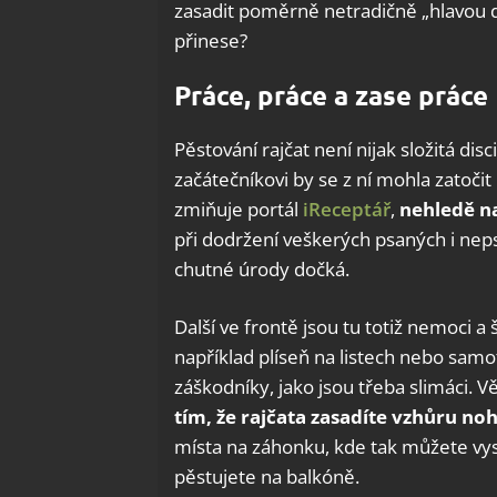
zasadit poměrně netradičně „hlavou d
přinese?
Práce, práce a zase práce
Pěstování rajčat není nijak složitá di
začátečníkovi by se z ní mohla zatočit
zmiňuje portál
iReceptář
,
nehledě na
při dodržení veškerých psaných i neps
chutné úrody dočká.
Další ve frontě jsou tu totiž nemoci a
například plíseň na listech nebo samo
záškodníky, jako jsou třeba slimáci. 
tím, že rajčata zasadíte vzhůru n
místa na záhonku, kde tak můžete vysad
pěstujete na balkóně.