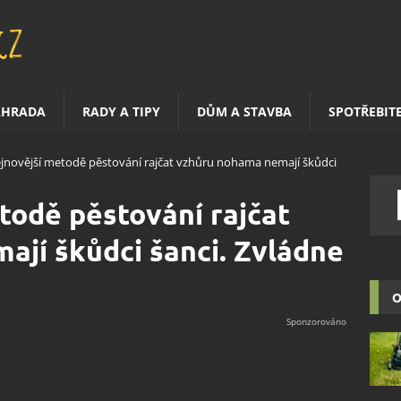
AHRADA
RADY A TIPY
DŮM A STAVBA
SPOTŘEBIT
ejnovější metodě pěstování rajčat vzhůru nohama nemají škůdci
todě pěstování rajčat
jí škůdci šanci. Zvládne
O