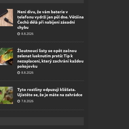
Není divu, že vám baterie v
telefonu vydrží jen půl dne. Většina
Čechů dělá při nabíjení zásadní
chybu
8.8.2026
Žloutnoucí listy se opět začnou
zelenat lusknutím prstů: Tip k
nezaplacení, který zachrání každou
pokojovku
8.8.2026
Tyto rostliny odpuzují klíšťata.
Ujistěte se, že je máte na zahrádce
7.8.2026