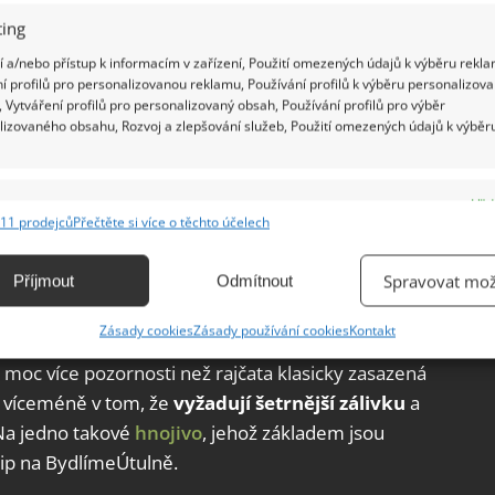
ing
 a/nebo přístup k informacím v zařízení, Použití omezených údajů k výběru rekla
í profilů pro personalizovanou reklamu, Používání profilů k výběru personalizov
 Vytváření profilů pro personalizovaný obsah, Používání profilů pro výběr
lizovaného obsahu, Rozvoj a zlepšování služeb, Použití omezených údajů k výběr
e
Vžd
11 prodejců
Přečtěte si více o těchto účelech
ání a kombinování údajů z jiných zdrojů údajů, Propojení různých zařízení,
kace zařízení na základě automaticky přenášených informací.
Spravovat mož
Příjmout
Odmítnout
ání přesných údajů o zeměpisné poloze, Identifikace zařízení na
Zásady cookies
Zásady používání cookies
Kontakt
ě aktivně vyžádaných informací.
 moc více pozornosti než rajčata klasicky zasazená
á víceméně v tom, že
vyžadují šetrnější zálivku
a
ění bezpečnosti, předcházení a zjišťování podvodů a
ňování chyb, Poskytování a zobrazování reklamy a obsahu,
 Na jedno takové
hnojivo
, jehož základem jsou
Vžd
ní a sdělování voleb ochrany osobních údajů.
tip na BydlímeÚtulně.