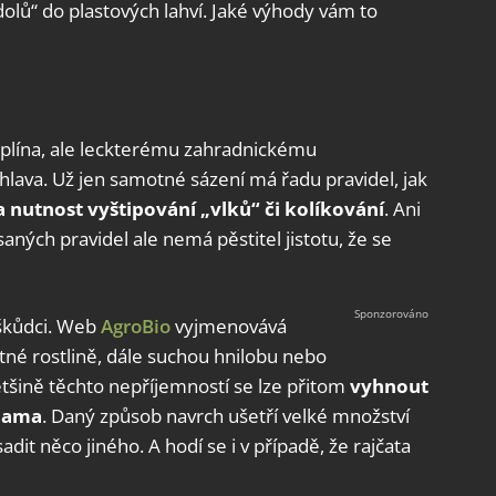
olů“ do plastových lahví. Jaké výhody vám to
sciplína, ale leckterému zahradnickému
 hlava. Už jen samotné sázení má řadu pravidel, jak
 nutnost vyštipování „vlků“ či kolíkování
. Ani
aných pravidel ale nemá pěstitel jistotu, že se
 škůdci. Web
AgroBio
vyjmenovává
tné rostlině, dále suchou hnilobu nebo
Většině těchto nepříjemností se lze přitom
vyhnout
ohama
. Daný způsob navrch ušetří velké množství
it něco jiného. A hodí se i v případě, že rajčata