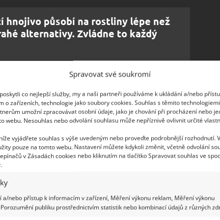
 hnojivo působí na rostliny lépe než
rahé alternativy. Zvládne to každý
Spravovat své soukromí
oskytli co nejlepší služby, my a naši partneři používáme k ukládání a/nebo příst
e potřebovat tolik plastových lahví, kolik sazenic
m o zařízeních, technologie jako soubory cookies. Souhlas s těmito technologiem
tnerům umožní zpracovávat osobní údaje, jako je chování při procházení nebo j
nto účel poslouží
baňky o větším objemu, jako
to webu. Nesouhlas nebo odvolání souhlasu může nepříznivě ovlivnit určité vlastn
případě nouze by ale měly vystačit i dvoulitrové
 níže vyjádřete souhlas s výše uvedeným nebo proveďte podrobnější rozhodnutí. 
ně velmi jednoduchý – podle webu
Genialne
je
žity pouze na tomto webu. Nastavení můžete kdykoli změnit, včetně odvolání so
inu. Poté je naplňte kvalitní zeminou a skrz hrdlo
epínačů v Zásadách cookies nebo kliknutím na tlačítko Spravovat souhlas ve spod
.
iky
 a/nebo přístup k informacím v zařízení, Měření výkonu reklam, Měření výkonu
Porozumění publiku prostřednictvím statistik nebo kombinací údajů z různých zdr