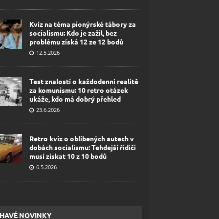
Kvíz na téma pionýrské tábory za
socialismu: Kdo je zažil, bez
problému získá 12 ze 12 bodů
12.5.2026
Test znalostí o každodenní realitě
za komunismu: 10 retro otázek
ukáže, kdo má dobrý přehled
23.6.2026
Retro kvíz o oblíbených autech v
dobách socialismu: Tehdejší řidiči
musí získat 10 z 10 bodů
6.5.2026
HAVÉ NOVINKY