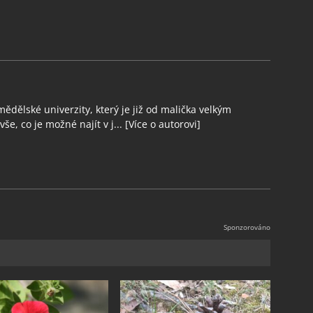
ědělské univerzity, který je již od malička velkým
še, co je možné najít v j...
[Více o autorovi]