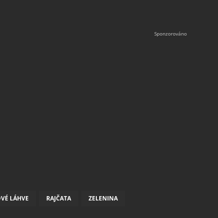
VÉ LÁHVE
RAJČATA
ZELENINA