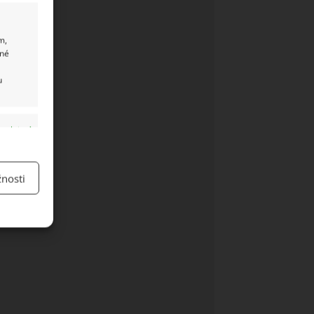
m,
ané
u
y aktivní
nosti
y aktivní