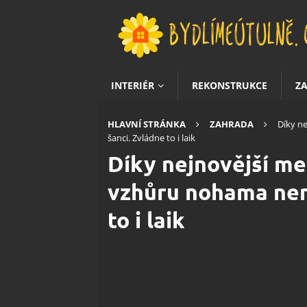
INTERIÉR
REKONSTRUKCE
Z
HLAVNÍ STRÁNKA
ZAHRADA
Díky n
šanci. Zvládne to i laik
Díky nejnovější me
vzhůru nohama nema
to i laik