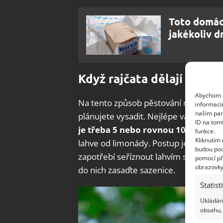
Toto domácí
jakékoliv d
Když rajčata dělají stojky
Abychom p
Na tento způsob pěstování rajčat budet
informací
našim par
plánujete vysadit. Nejlépe vám pro te
ID na tom
je třeba 5 nebo rovnou 10 litrů
. V 
funkce.
Kliknutím
lahve od limonády. Postup je násled
budou pou
zapotřebí seříznout lahvím spodní třet
pomocí př
obrazovky
do nich zasaďte sazenice.
Statist
Ukládání
obsahu, 