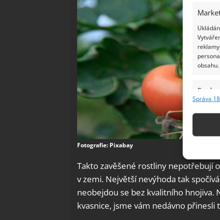
Market
Ukládání
Vytvářen
reklamy,
persona
obsahu.
Funkc
Správa 18
Přiřazov
Identifi
Použív
Fotografie: Pixabay
základ
Takto zavěšené rostliny nepotřebují o
v zemi. Největší nevýhoda tak spočív
Zajišt
odstra
neobejdou se bez kvalitního hnojiva.
Ukládá
kvasnice, jsme vám nedávno přinesli 