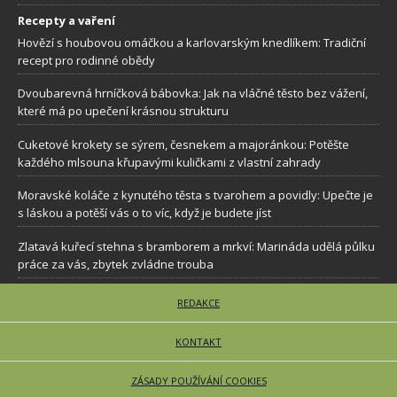
Recepty a vaření
Hovězí s houbovou omáčkou a karlovarským knedlíkem: Tradiční
recept pro rodinné obědy
Dvoubarevná hrníčková bábovka: Jak na vláčné těsto bez vážení,
které má po upečení krásnou strukturu
Cuketové krokety se sýrem, česnekem a majoránkou: Potěšte
každého mlsouna křupavými kuličkami z vlastní zahrady
Moravské koláče z kynutého těsta s tvarohem a povidly: Upečte je
s láskou a potěší vás o to víc, když je budete jíst
Zlatavá kuřecí stehna s bramborem a mrkví: Marináda udělá půlku
práce za vás, zbytek zvládne trouba
REDAKCE
KONTAKT
ZÁSADY POUŽÍVÁNÍ COOKIES