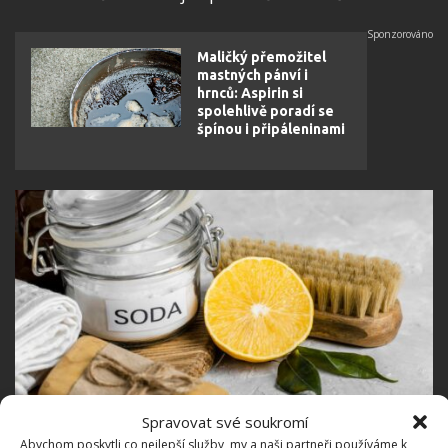
Maličký přemožitel
mastných pánví i
hrnců: Aspirin si
spolehlivě poradí se
špínou i připáleninami
Spravovat své soukromí
Abychom poskytli co nejlepší služby, my a naši partneři používáme k