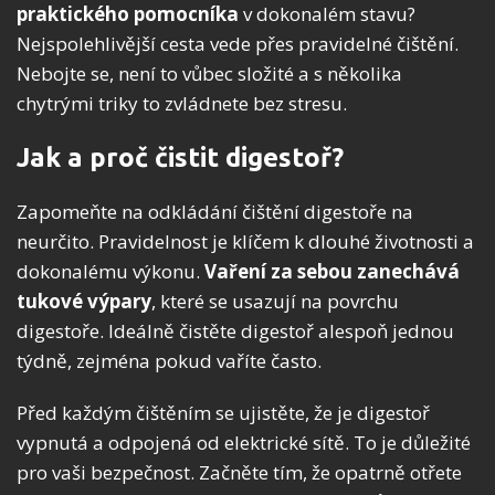
praktického pomocníka
v dokonalém stavu?
Nejspolehlivější cesta vede přes pravidelné čištění.
Nebojte se, není to vůbec složité a s několika
chytrými triky to zvládnete bez stresu.
Jak a proč čistit digestoř?
Zapomeňte na odkládání čištění digestoře na
neurčito. Pravidelnost je klíčem k dlouhé životnosti a
dokonalému výkonu.
Vaření za sebou zanechává
tukové výpary
, které se usazují na povrchu
digestoře. Ideálně čistěte digestoř alespoň jednou
týdně, zejména pokud vaříte často.
Před každým čištěním se ujistěte, že je digestoř
vypnutá a odpojená od elektrické sítě. To je důležité
pro vaši bezpečnost. Začněte tím, že opatrně otřete