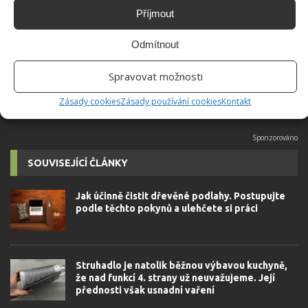
Absolvent České zemědělské
Příjmout
univerzity, který je již od malička
velkým kutilem. V podstatě vše, co je
Odmítnout
možné najít v j...
[Více o autorovi]
Spravovat možnosti
Zásady cookies
Zásady používání cookies
Kontakt
SOUVISEJÍCÍ ČLÁNKY
Jak účinně čistit dřevěné podlahy. Postupujte
podle těchto pokynů a ulehčete si práci
Struhadlo je natolik běžnou výbavou kuchyně,
že nad funkcí 4. strany už neuvažujeme. Její
přednosti však usnadní vaření