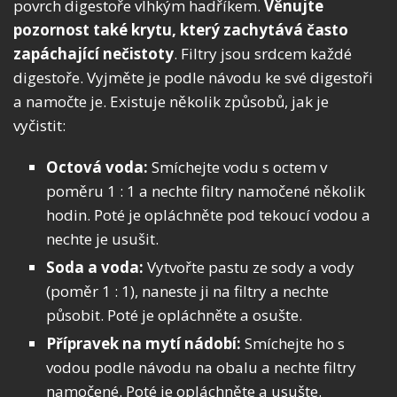
povrch digestoře vlhkým hadříkem.
Věnujte
pozornost také krytu, který zachytává často
zapáchající nečistoty
. Filtry jsou srdcem každé
digestoře. Vyjměte je podle návodu ke své digestoři
a namočte je. Existuje několik způsobů, jak je
vyčistit:
Octová voda:
Smíchejte vodu s octem v
poměru 1 : 1 a nechte filtry namočené několik
hodin. Poté je opláchněte pod tekoucí vodou a
nechte je usušit.
Soda a voda:
Vytvořte pastu ze sody a vody
(poměr 1 : 1), naneste ji na filtry a nechte
působit. Poté je opláchněte a osušte.
Přípravek na mytí nádobí:
Smíchejte ho s
vodou podle návodu na obalu a nechte filtry
namočené. Poté je opláchněte a usušte.