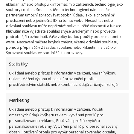
ukládání a/nebo přístupu k informacím o zařízeních, technologie jako
soubory cookies. Souhlas s těmito technologiemi nám a našim
Fotografie: Freepik
partnerům umožní zpracovávat osobní údaje, jako je chování při
procházení nebo jedinečná ID na tomto webu. Nesouhlas nebo
Nezapomeňte na vnitřek
odvolání souhlasu může nepříznivě ovlivnit určité vlastnosti a funkce.
Kliknutím níže vyjádřete souhlas s výše uvedeným nebo proveďte
podrobnější rozhodnutí. Vaše volby budou použity pouze na tomto
Pokud jde o vnitřek digestoře, můžete ho vyčistit
webu. Nastavení můžete kdykoli změnit, včetně odvolání souhlasu,
octem a vodou. Vytvořte směs ve stejném poměru a
pomocí přepínačů v Zásadách cookies nebo kliknutím na tlačítko
Spravovat souhlas ve spodní části obrazovky.
naneste ji na nečistoty. Pokud má vaše digestoř
mřížky,
nechte je rovněž namočit v roztoku
vody
Statistiky
a octa, poté je důkladně vydrhněte a usušte. Po
Ukládání a/nebo přístup k informacím v zařízení, Měření výkonu
čištění je důležité vše pečlivě opláchnout čistou
reklam, Měření výkonu obsahu, Porozumění publiku
prostřednictvím statistik nebo kombinací údajů z různých zdrojů.
vodou a následně vysušit. Tak zamezíte usazování
zbytků čisticích prostředků.
Marketing
Zdroj:
Interia
Ukládání a/nebo přístup k informacím v zařízení, Použití
omezených údajů k výběru reklam, Vytváření profilů pro
personalizovanou reklamu, Používání profilů k výběru
personalizované reklamy, Vytváření profilů pro personalizovaný
obsah, Používání profilů pro výběr personalizovaného obsahu,