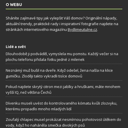
O WEBU
Sháníte zajímavé tipy jak vylepšit Váš domov? Originální nápady,
aktuální trendy, praktické rady i inspirativní fotografie najdete na
stránkách internetového magazínu
Bydlimeutulne.cz
.
Lidé a svět
Dlouhodobě ji podváděl, vymyslela mu pomstu. Každý večer si na
plochu telefonu přidala fotku jedné z milenek
Neznámý muž bušil na dveře. Když odešel, žena našla na klice
gumičku. Zloději takto vykradli tisíce domovů
Pokud najdete skrytý citron mezi jablky a hruškami, máte mnohem
vyšší IQ, než většina Čechů
Dívenku museli uvést do kontrolovaného kómatu kvůli zlozvyku,
kterému propadlo mnoho mladých lidí
Zoufalý chlapec musel prokázat nesmírnou pohotovost útěkem do
vody, když ho naháněla smečka divokých psů