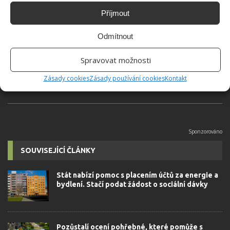
Příjmout
Hana Musilová
Do redakce Bydlimeutulne.cz se
Odmítnout
přidala během svých studií a práce
redaktorky ji tak nadchla, že se
Spravovat možnosti
rozhodla zůstat. Její v...
[Více o
autorovi]
Zásady cookies
Zásady používání cookies
Kontakt
SOUVISEJÍCÍ ČLÁNKY
Stát nabízí pomoc s placením účtů za energie a
bydlení. Stačí podat žádost o sociální dávky
Pozůstalí ocení pohřebné, které pomůže s