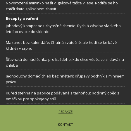
Novorozené miminko našli v igelitové tašce v lese. Rodiče se ho
chtěli tímto způsobem zbavit
Recepty a vaření
Jahodový kompot bez zbytečné chemie: Rychlá zásoba sladkého
letního ovoce do sklenic
Mazanec bez kalendáře: Chutná svátečně, ale hodí se ke kávě
klidně i v srpnu
Šťavnatá domácí šunka pro každého, kdo chce vědět, co si dává na
chleba
Jednoduchý domácí chléb bez hnětení: Křupavý bochník s minimem
práce
Kuřecí stehna na paprice podávaná s tarhoňou: Rodinný oběd s
omáčkou pro spokojený stůl
REDAKCE
KONTAKT