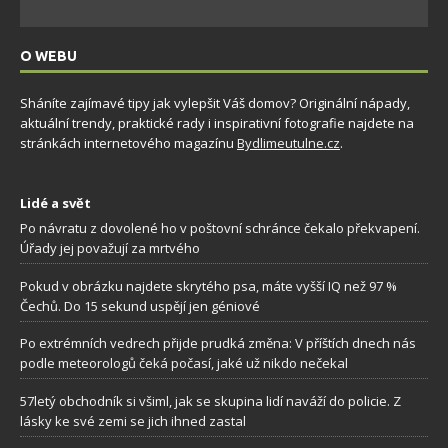
O WEBU
Sháníte zajímavé tipy jak vylepšit Váš domov? Originální nápady,
aktuální trendy, praktické rady i inspirativní fotografie najdete na
stránkách internetového magazínu
Bydlimeutulne.cz
.
Lidé a svět
Po návratu z dovolené ho v poštovní schránce čekalo překvapení.
Úřady jej považují za mrtvého
Pokud v obrázku najdete skrytého psa, máte vyšší IQ než 97 %
Čechů. Do 15 sekund uspějí jen géniové
Po extrémních vedrech přijde prudká změna: V příštích dnech nás
podle meteorologů čeká počasí, jaké už nikdo nečekal
57letý obchodník si všiml, jak se skupina lidí naváží do policie. Z
lásky ke své zemi se jich ihned zastal