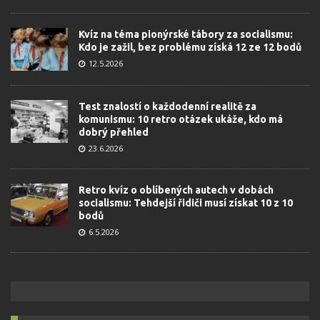
Kvíz na téma pionýrské tábory za socialismu:
Kdo je zažil, bez problému získá 12 ze 12 bodů
12.5.2026
Test znalostí o každodenní realitě za
komunismu: 10 retro otázek ukáže, kdo má
dobrý přehled
23.6.2026
Retro kvíz o oblíbených autech v dobách
socialismu: Tehdejší řidiči musí získat 10 z 10
bodů
6.5.2026