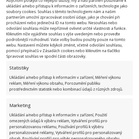
Abychom poskytli co nejlepší služby, my a naši partneři používáme k
ukládání a/nebo přístupu k informacím o zařízeních, technologie jako
soubory cookies. Souhlas s těmito technologiemi nám a našim
Příspěvek na bydlení může
partnerům umožní zpracovávat osobní údaje, jako je chování při
pomoci mnohým lidem. Nárok na
procházení nebo jedinečná ID na tomto webu. Nesouhlas nebo
něj ovlivňují příjmy domácnosti
odvolání souhlasu může nepříznivě ovlivnit určité vlastnosti a funkce.
Kliknutím níže vyjádřete souhlas s výše uvedeným nebo proveďte
podrobnější rozhodnutí. Vaše volby budou použity pouze na tomto
webu. Nastavení můžete kdykoli změnit, včetně odvolání souhlasu,
Výdaje by podle zjednodušených informací
pomocí přepínačů v Zásadách cookies nebo kliknutím na tlačítko
Spravovat souhlas ve spodní části obrazovky.
poskytovaných
UrademPrace
měli být více než 30 %
všech příjmů. A to až do zákonem stanovené výše
Statistiky
nákladů. Velmi důležitou informací rovněž je, že
Ukládání a/nebo přístup k informacím v zařízení, Měření výkonu
reklam, Měření výkonu obsahu, Porozumění publiku
dávka „příspěvek na bydlení“ je vyplácená
prostřednictvím statistik nebo kombinací údajů z různých zdrojů.
opakovaně
. Dokládat podklady, které by mohly
ovlivňovat výši dávky, jsou žadatelé povinni vždy,
Marketing
když dojde k nějaké změně. Jinak to postačí jednou
Ukládání a/nebo přístup k informacím v zařízení, Použití
za půl roku.
omezených údajů k výběru reklam, Vytváření profilů pro
personalizovanou reklamu, Používání profilů k výběru
personalizované reklamy, Vytváření profilů pro personalizovaný
obsah, Používání profilů pro výběr personalizovaného obsahu,