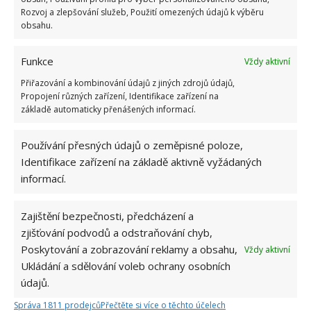
Rozvoj a zlepšování služeb, Použití omezených údajů k výběru
obsahu.
Funkce
Vždy aktivní
Přiřazování a kombinování údajů z jiných zdrojů údajů,
Propojení různých zařízení, Identifikace zařízení na
základě automaticky přenášených informací.
Používání přesných údajů o zeměpisné poloze,
Identifikace zařízení na základě aktivně vyžádaných
informací.
Zajištění bezpečnosti, předcházení a
zjišťování podvodů a odstraňování chyb,
Poskytování a zobrazování reklamy a obsahu,
Vždy aktivní
PŘÍSPĚVEK NA BYDLENÍ
Ukládání a sdělování voleb ochrany osobních
STÁTNÍ SOCIÁLNÍ PODPORA
údajů.
Správa 1811 prodejců
Přečtěte si více o těchto účelech