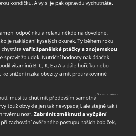
brou kondičku. A vy si je pak opravdu vychutnáte.
znamení odpočinku a relaxu někde na dovolené,
 jako je nakládání kyselých okurek. Ty během roku
se chystáte
vařit španělské ptáčky a znojemskou
cete spravit žaludek. Nutriční hodnoty nakládaček
podíl vitamínů B, C, K, E a A a dále hořčíku nebo
ke snížení rizika obezity a mít protirakovinné
chutí, musí tu chuť mít především samotná
 totiž obvykle jen tak nevypadají, ale stejně tak i
 „mrtvému nos“.
Zabránit změknutí a vyčpění
o při zachování ověřeného postupu našich babiček,