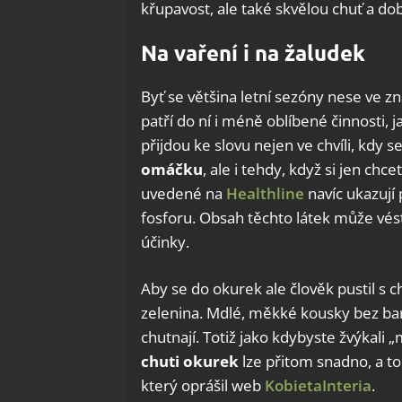
křupavost, ale také skvělou chuť a do
Na vaření i na žaludek
Byť se většina letní sezóny nese ve 
patří do ní i méně oblíbené činnosti,
přijdou ke slovu nejen ve chvíli, kdy 
omáčku
, ale i tehdy, když si jen ch
uvedené na
Healthline
navíc ukazují 
fosforu. Obsah těchto látek může vést 
účinky.
Aby se do okurek ale člověk pustil s 
zelenina. Mdlé, měkké kousky bez barvy
chutnají. Totiž jako kdybyste žvýkali
chuti okurek
lze přitom snadno, a t
který oprášil web
KobietaInteria
.