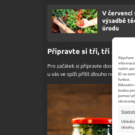
V červenci 
výsadbě tě
úrodu
Připravte si tři, tři a tři
Abychom p
informací
Pro začátek si připravte dostatek zav
našim par
u vás ve spíži příliš dlouho neohřejí.
ID na tom
funkce.
Kliknutím
budou pou
pomocí př
obrazovky
Statist
Ukládání
obsahu, 