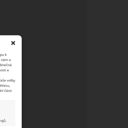
upu k
i nám a
edinečná
osti a
Vaše volby
uhlasu,
ní části
ojů.