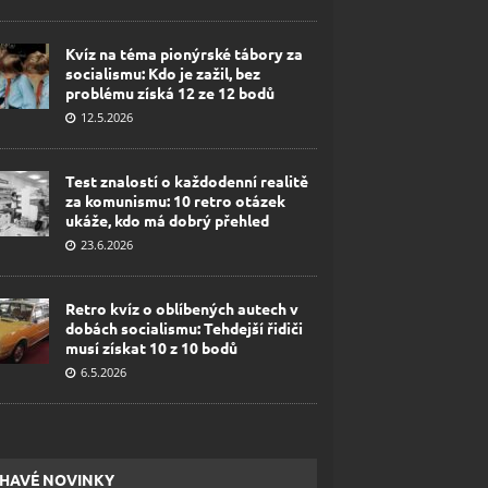
Kvíz na téma pionýrské tábory za
socialismu: Kdo je zažil, bez
problému získá 12 ze 12 bodů
12.5.2026
Test znalostí o každodenní realitě
za komunismu: 10 retro otázek
ukáže, kdo má dobrý přehled
23.6.2026
Retro kvíz o oblíbených autech v
dobách socialismu: Tehdejší řidiči
musí získat 10 z 10 bodů
6.5.2026
HAVÉ NOVINKY