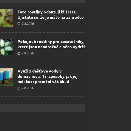
Tyto rostliny odpuzují klíšťata.
Ujistěte se, že je máte na zahrádce
7.8.2026
Pokojové rostliny pro začátečníky,
které jsou nenáročné a něco vydrží
7.8.2026
Využití dešťové vody v
domácnosti: Tři způsoby, jak její
měkkost promění váš úklid
7.8.2026