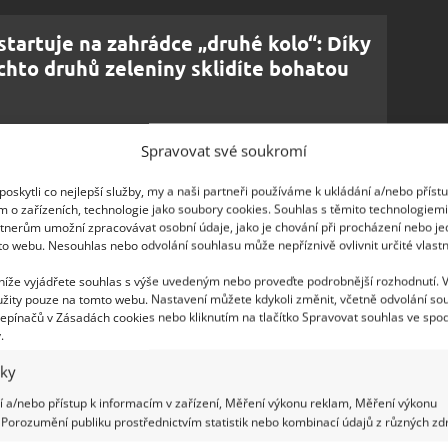
startuje na zahrádce „druhé kolo“: Díky
chto druhů zeleniny sklidíte bohatou
Spravovat své soukromí
oskytli co nejlepší služby, my a naši partneři používáme k ukládání a/nebo příst
m o zařízeních, technologie jako soubory cookies. Souhlas s těmito technologiem
ařovacích skleniček, protože takto skvělé okurky se
tnerům umožní zpracovávat osobní údaje, jako je chování při procházení nebo j
 Na zavaření budete potřebovat:
to webu. Nesouhlas nebo odvolání souhlasu může nepříznivě ovlivnit určité vlastn
 níže vyjádřete souhlas s výše uvedeným nebo proveďte podrobnější rozhodnutí. 
žity pouze na tomto webu. Nastavení můžete kdykoli změnit, včetně odvolání so
epínačů v Zásadách cookies nebo kliknutím na tlačítko Spravovat souhlas ve spod
.
iky
 a/nebo přístup k informacím v zařízení, Měření výkonu reklam, Měření výkonu
Porozumění publiku prostřednictvím statistik nebo kombinací údajů z různých zdr