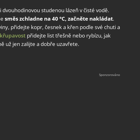
 dvouhodinovou studenou lázeň v čisté vodě.
ile
směs zchladne na 40 °C, začněte nakládat
.
iny, přidejte kopr, česnek a křen podle své chuti a
křupavost
přidejte list třešně nebo rybízu, jak
ě už jen zalijte a dobře uzavřete.