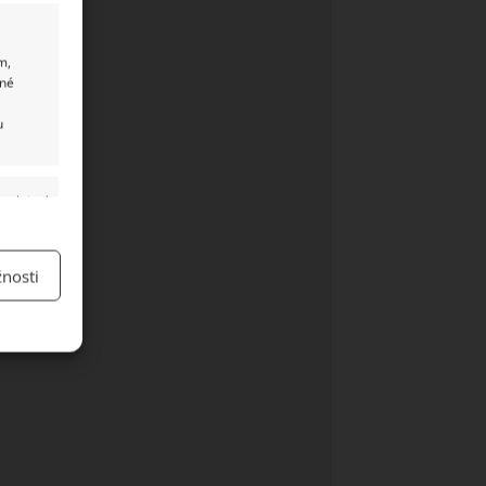
m,
ané
u
y aktivní
nosti
y aktivní