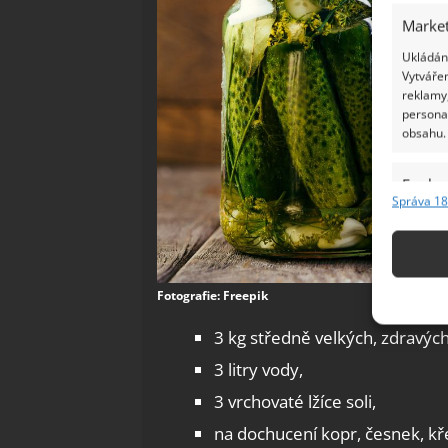
Market
Ukládání
Vytvářen
reklamy,
persona
obsahu.
Funkc
Správa 18
Přiřazov
Identifi
Použív
Fotografie: Freepik
základ
3 kg středně velkých, zdravýc
Zajišt
3 litry vody,
odstra
3 vrchovaté lžíce soli,
Ukládá
na dochucení kopr, česnek, kř