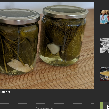
ion 4.0
Ž