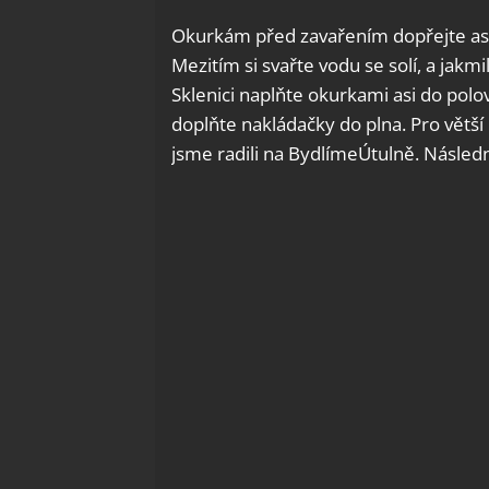
Okurkám před zavařením dopřejte asi
Mezitím si svařte vodu se solí, a jakm
Sklenici naplňte okurkami asi do polov
doplňte nakládačky do plna. Pro větší
jsme radili na BydlímeÚtulně. Následn