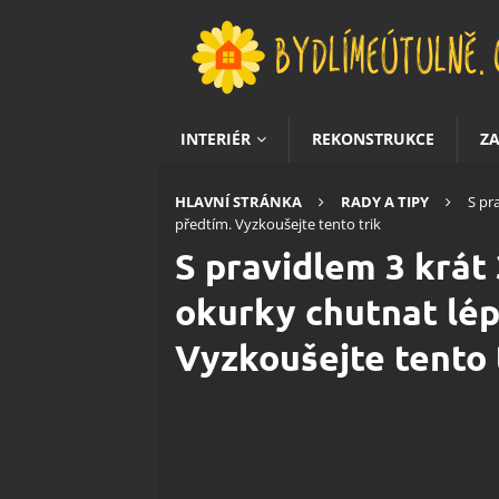
INTERIÉR
REKONSTRUKCE
Z
HLAVNÍ STRÁNKA
RADY A TIPY
S pr
předtím. Vyzkoušejte tento trik
S pravidlem 3 krát
okurky chutnat lép
Vyzkoušejte tento 