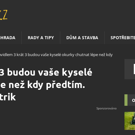
AHRADA
RADY A TIPY
DŮM A STAVBA
SPOTŘEBIT
avidlem 3 krát 3 budou vaše kyselé okurky chutnat lépe než kdy
 3 budou vaše kyselé
e než kdy předtím.
trik
O