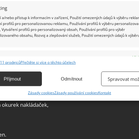
ing
 a/nebo přístup k informacím v zařízení, Použití omezených údajů k výběru rekla
í profilů pro personalizovanou reklamu, Používání profilů k výběru personalizov
 Vytváření profilů pro personalizovaný obsah, Používání profilů pro výběr
lizovaného obsahu, Rozvoj a zlepšování služeb, Použití omezených údajů k výběr
e
Vžd
11 prodejců
Přečtěte si více o těchto účelech
ání a kombinování údajů z jiných zdrojů údajů, Propojení různých zařízení,
kace zařízení na základě automaticky přenášených informací.
Spravovat mož
Příjmout
Odmítnout
ání přesných údajů o zeměpisné poloze, Identifikace zařízení na
Zásady cookies
Zásady používání cookies
Kontakt
ě aktivně vyžádaných informací.
h okurek nakládaček,
ění bezpečnosti, předcházení a zjišťování podvodů a
ňování chyb, Poskytování a zobrazování reklamy a obsahu,
Vžd
ní a sdělování voleb ochrany osobních údajů.
en.