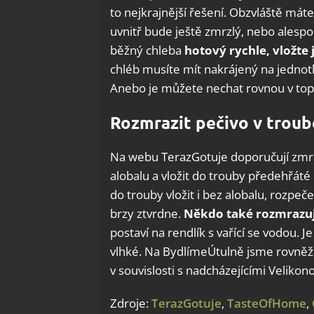
to nejkrajnější řešení. Obzvláště máte
uvnitř bude ještě zmrzlý, nebo alespo
běžný chleba
hotový rychle, vložte 
chléb musíte mít nakrájený na jednotli
Anebo je můžete nechat rovnou v topi
Rozmrazit pečivo v troub
Na webu TerazGotuje doporučují zmraz
alobalu a vložit do trouby předehřáté
do trouby vložit i bez alobalu, rozpe
brzy ztvrdne.
Někdo také rozmrazu
postaví na rendlík s vařící se vodou. 
vlhké. Na BydlímeÚtulně jsme rovněž 
v souvislosti s nadcházejícími Velikon
Zdroje:
TerazGotuje
,
TasteOfHome
,