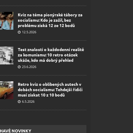
Kvíz na téma pionýrské tábory za
socialismu: Kdo je zažil, bez
problému získá 12 ze 12 bodů
12.5.2026
Test znalostí o každodenní realitě
za komunismu: 10 retro otázek
ukáže, kdo má dobrý přehled
23.6.2026
Retro kvíz o oblíbených autech v
dobách socialismu: Tehdejší řidiči
musí získat 10 z 10 bodů
6.5.2026
HAVÉ NOVINKY