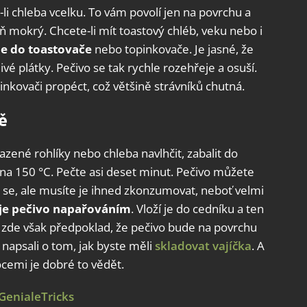
-li chleba vcelku. To vám povolí jen na povrchu a
ň mokrý. Chcete-li mít toastový chléb, veku nebo i
je do toastovače
nebo topinkovače. Je jasné, že
vé plátky. Pečivo se tak rychle rozehřeje a osuší.
nkovači propéct, což většině strávníků chutná.
ě
ené rohlíky nebo chleba navlhčit, zabalit do
 na 150 °C. Pečte asi deset minut. Pečivo můžete
če se, ale musíte je ihned zkonzumovat, neboť velmi
je pečivo napařováním
. Vloží je do cedníku a ten
Je zde však předpoklad, že pečivo bude na povrchu
napsali o tom, jak byste měli
skladovat vajíčka
. A
ocemi je dobré to vědět.
GenialeTricks