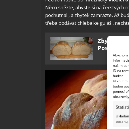
Něco snězte, abyste si na čerstvých ro
pochutnali, a zbytek zamrazte. Až bude
třeba podávat chleba ke guláši, nechte
Zbytků star
Poslouží ja
Abychom p
informací
našim par
ID na tom
funkce.
Kliknutím
budou pou
pomocí př
obrazovky
Statist
Ukládání
obsahu, 