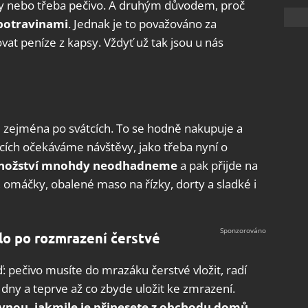
iny nebo třeba pečivo. A druhým důvodem, proč
 potravinami
. Jednak je to považováno za
vat peníze z kapsy. Vždyť už tak jsou u nás
 zejména po svátcích. To se hodně nakupuje a
átcích očekáváme návštěvy, jako třeba nyní o
množství mnohdy neodhadneme
a pak přijde na
 omáčky, obalené maso na řízky, dorty a sladké i
ylo po rozmrazení čerstvé
: pečivo musíte do mrazáku čerstvé vložit, radí
ny a teprve až co zbyde uložit ke zmrazení.
ovnou, jakmile je přinesete z obchodu domů
.