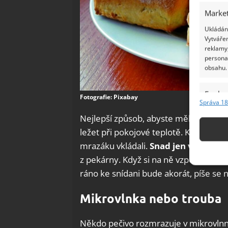
Market
Ukládání
Vytvářen
reklamy,
persona
obsahu.
Funkc
Fotografie: Pixabay
Správa 18
Přiřazov
Nejlepší způsob, abyste měli pečivo p
Identifi
ležet při pokojové teplotě. Krásně povo
mrazáku vkládali.
Snad jen vůně neb
Použív
základ
z pekárny. Když si na ně vzpomenete u
ráno ke snídani bude akorát, píše se 
Zajišt
Mikrovlnka nebo trouba
odstra
Ukládá
Někdo pečivo rozmrazuje v mikrovlnné