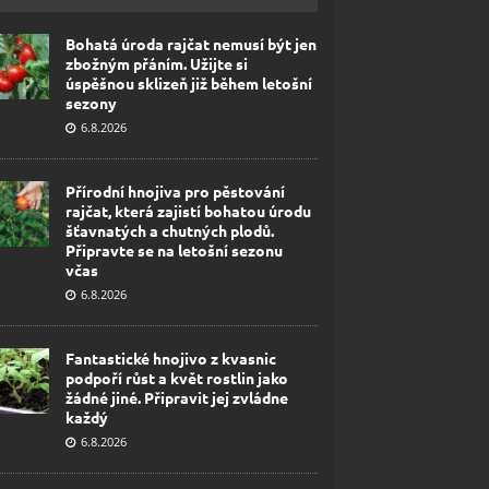
Bohatá úroda rajčat nemusí být jen
zbožným přáním. Užijte si
úspěšnou sklizeň již během letošní
sezony
6.8.2026
Přírodní hnojiva pro pěstování
rajčat, která zajistí bohatou úrodu
šťavnatých a chutných plodů.
Připravte se na letošní sezonu
včas
6.8.2026
Fantastické hnojivo z kvasnic
podpoří růst a květ rostlin jako
žádné jiné. Připravit jej zvládne
každý
6.8.2026