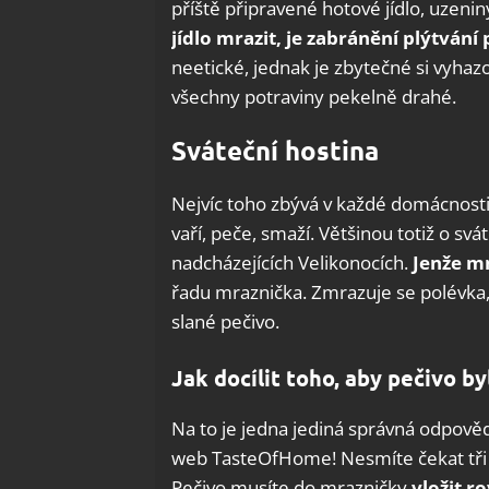
příště připravené hotové jídlo, uzen
jídlo mrazit, je zabránění plýtvání
neetické, jednak je zbytečné si vyhazo
všechny potraviny pekelně drahé.
Sváteční hostina
Nejvíc toho zbývá v každé domácnosti
vaří, peče, smaží. Většinou totiž o sv
nadcházejících Velikonocích.
Jenže 
řadu mraznička. Zmrazuje se polévka,
slané pečivo.
Jak docílit toho, aby pečivo b
Na to je jedna jediná správná odpověď
web TasteOfHome! Nesmíte čekat tři d
Pečivo musíte do mrazničky
vložit r