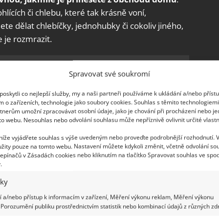
hlících či chlebu, které tak krásně voní,
te dělat chlebíčky, jednohubky či cokoliv jiného,
 je rozmrazit.
ého chleba by byla v koši škoda.
Spravovat své soukromí
ko účinné hnojivo pro rajčata
oskytli co nejlepší služby, my a naši partneři používáme k ukládání a/nebo příst
m o zařízeních, technologie jako soubory cookies. Souhlas s těmito technologiem
tnerům umožní zpracovávat osobní údaje, jako je chování při procházení nebo j
to webu. Nesouhlas nebo odvolání souhlasu může nepříznivě ovlivnit určité vlastn
 níže vyjádřete souhlas s výše uvedeným nebo proveďte podrobnější rozhodnutí. 
žity pouze na tomto webu. Nastavení můžete kdykoli změnit, včetně odvolání so
epínačů v Zásadách cookies nebo kliknutím na tlačítko Spravovat souhlas ve spod
.
iky
 a/nebo přístup k informacím v zařízení, Měření výkonu reklam, Měření výkonu
Porozumění publiku prostřednictvím statistik nebo kombinací údajů z různých zdr