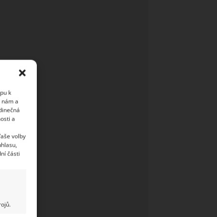
upu k
i nám a
edinečná
osti a
Vaše volby
uhlasu,
ní části
ojů.