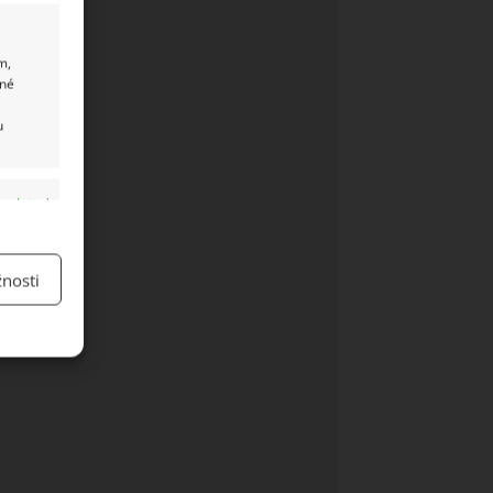
m,
ané
u
y aktivní
nosti
y aktivní