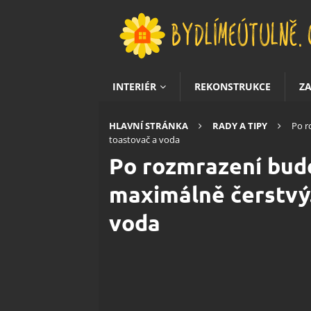
INTERIÉR
REKONSTRUKCE
Z
HLAVNÍ STRÁNKA
RADY A TIPY
Po r
toastovač a voda
Po rozmrazení bud
maximálně čerstvý.
voda