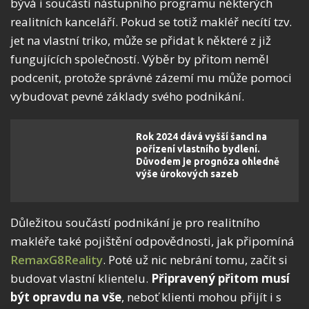
bývá i součástí nástupního programu některých
realitních kanceláří. Pokud se totiž makléř necítí tzv.
jet na vlastní triko, může se přidat k některé z již
fungujících společností. Výběr by přitom neměl
podcenit, protože správné zázemí mu může pomoci
vybudovat pevné základy svého podnikání.
Rok 2024 dává vyšší šanci na
pořízení vlastního bydlení.
Důvodem je prognóza ohledně
výše úrokových sazeb
Důležitou součástí podnikání je pro realitního
makléře také pojištění odpovědnosti, jak připomíná
RemaxG8Reality
. Poté už nic nebrání tomu, začít si
budovat vlastní klientelu.
Připravený přitom musí
být opravdu na vše
, neboť klienti mohou přijít i s