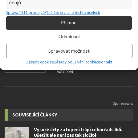
údajů.
FINANCE
KARIÉRA
REALITNÍ MAKLÉŘ
Správa 1811 prodejců
Přečtěte si více o těchto účelech
Příjmout
Hana Musilová
Odmítnout
Do redakce Bydlimeutulne.cz se
Spravovat možnosti
přidala během svých studií a práce
redaktorky ji tak nadchla, že se
Zásady cookies
Zásady používání cookies
Kontakt
rozhodla zůstat. Její v...
[Více o
autorovi]
SOUVISEJÍCÍ ČLÁNKY
Vysoké účty za topení trápí celou řadu lidí.
Ušetřit ale není zas tak složité