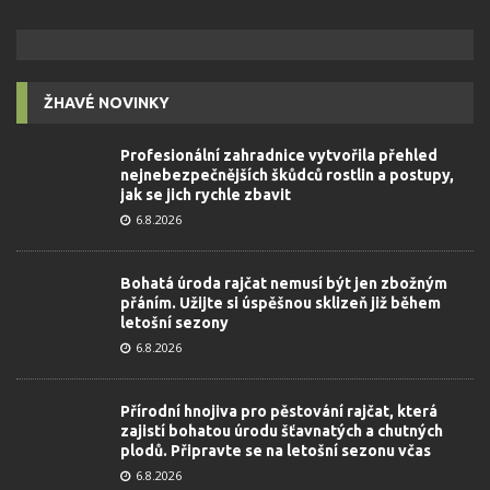
ŽHAVÉ NOVINKY
Profesionální zahradnice vytvořila přehled
nejnebezpečnějších škůdců rostlin a postupy,
jak se jich rychle zbavit
6.8.2026
Bohatá úroda rajčat nemusí být jen zbožným
přáním. Užijte si úspěšnou sklizeň již během
letošní sezony
6.8.2026
Přírodní hnojiva pro pěstování rajčat, která
zajistí bohatou úrodu šťavnatých a chutných
plodů. Připravte se na letošní sezonu včas
6.8.2026