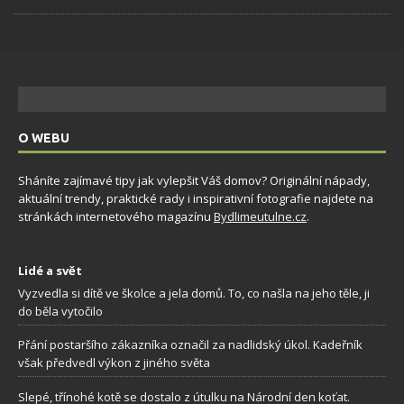
O WEBU
Sháníte zajímavé tipy jak vylepšit Váš domov? Originální nápady,
aktuální trendy, praktické rady i inspirativní fotografie najdete na
stránkách internetového magazínu
Bydlimeutulne.cz
.
Lidé a svět
Vyzvedla si dítě ve školce a jela domů. To, co našla na jeho těle, ji
do běla vytočilo
Přání postaršího zákazníka označil za nadlidský úkol. Kadeřník
však předvedl výkon z jiného světa
Slepé, třínohé kotě se dostalo z útulku na Národní den koťat.