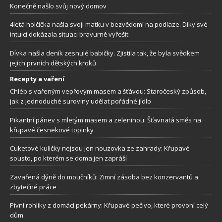
Konečně našlo svůj nový domov
4letá holčička našla svoji matku v bezvědomí na podlaze. Díky své
intuici dokázala situaci bravurně vyřešit
Dívka našla deník zesnulé babičky. Zjistila tak, že byla svědkem
jejích prvních dětských kroků
Recepty a vaření
Chléb s vařeným vepřovým masem a šťávou: Staročeský způsob,
jak z jednoduché suroviny udělat pořádné jídlo
Pikantní pánev s mletým masem a zeleninou: Šťavnatá směs na
křupavé česnekové topinky
Cuketové kuličky nejsou jen nouzovka ze zahrady: Křupavé
sousto, po kterém se doma jen zapráší
Zavařená dýně do moučníků: Zimní zásoba bez konzervantů a
zbytečné práce
Pivní rohlíky z domácí pekárny: Křupavé pečivo, které provoní celý
dům