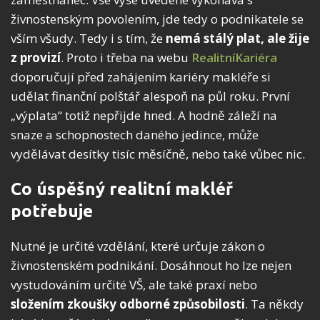
živnostenským povolením, jde tedy o podnikatele se
vším všudy. Tedy i s tím, že
nemá stálý plat, ale žije
z provizí
. Proto i třeba na webu
RealitníKariéra
doporučují před zahájením kariéry makléře si
udělat finanční polštář alespoň na půl roku. První
„výplata“ totiž nepřijde hned. A hodně záleží na
snaze a schopnostech daného jedince, může
vydělávat desítky tisíc měsíčně, nebo také vůbec nic.
Co úspěšný realitní makléř
potřebuje
Nutné je určité vzdělání, které určuje zákon o
živnostenském podnikání. Dosáhnout ho lze nejen
vystudováním určité VŠ, ale také praxí nebo
složením zkoušky odborné způsobilosti
. Ta někdy