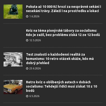
Pokuta až 10 000 Kč hrozí za nesprávné sekání i
nesekání trávy. Záleží i na prostředku a lokaci
1.6.2026
Kvíz na téma pionýrské tábory za socialismu:
Kdo je zažil, bez problému získá 12 ze 12 bodů
12.5.2026
Test znalostí o každodenní realitě za
komunismu: 10 retro otázek ukáže, kdo má
dobrý přehled
23.6.2026
Retro kvíz o oblíbených autech v dobách
socialismu: Tehdejší řidiči musí získat 10 z 10
bodů
6.5.2026