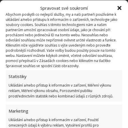
naprosto nečekanými nemovitostmi, jako je
Spravovat své soukromí
například nenápadný
dům s extravagantním
Abychom poskytli co nejlepší služby, my a naši partneři používáme k
fialovým interiérem
, o němž jsme psali na
ukládání a/nebo přístupu k informacím o zařízeních, technologie jako
soubory cookies. Souhlas s těmito technologiemi nám a našim
BydlímeÚtulně.
partnerům umožní zpracovávat osobní údaje, jako je chování při
procházení nebo jedinečná ID na tomto webu. Nesouhlas nebo
odvolání souhlasu může nepříznivě ovlivnit určité vlastnosti a funkce.
Kliknutím níže vyjádřete souhlas s výše uvedeným nebo proveďte
podrobnější rozhodnutí. Vaše volby budou použity pouze na tomto
webu. Nastavení můžete kdykoli změnit, včetně odvolání souhlasu,
pomocí přepínačů v Zásadách cookies nebo kliknutím na tlačítko
Spravovat souhlas ve spodní části obrazovky.
Statistiky
Ukládání a/nebo přístup k informacím v zařízení, Měření výkonu
reklam, Měření výkonu obsahu, Porozumění publiku
prostřednictvím statistik nebo kombinací údajů z různých zdrojů.
Marketing
Ukládání a/nebo přístup k informacím v zařízení, Použití
omezených údajů k výběru reklam, Vytváření profilů pro