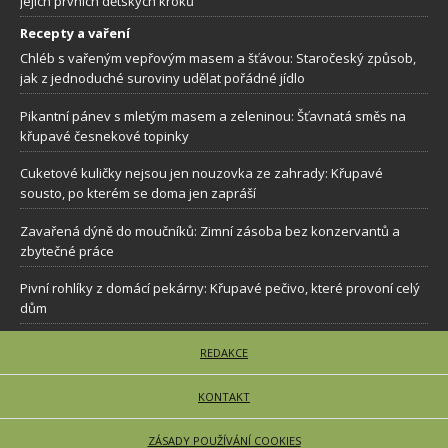
jejích prvních dětských kroků
Recepty a vaření
Chléb s vařeným vepřovým masem a šťávou: Staročeský způsob,
jak z jednoduché suroviny udělat pořádné jídlo
Pikantní pánev s mletým masem a zeleninou: Šťavnatá směs na
křupavé česnekové topinky
Cuketové kuličky nejsou jen nouzovka ze zahrady: Křupavé
sousto, po kterém se doma jen zapráší
Zavařená dýně do moučníků: Zimní zásoba bez konzervantů a
zbytečné práce
Pivní rohlíky z domácí pekárny: Křupavé pečivo, které provoní celý
dům
REDAKCE
KONTAKT
ZÁSADY POUŽÍVÁNÍ COOKIES