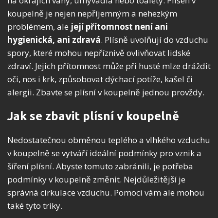
na okrajích vany, umyvadla nebo toalety. Plíseň v
koupelně je nejen nepříjemným a nehezkým
problémem, ale
její přítomnost není ani
hygienická, ani zdravá
. Plísně uvolňují do vzduchu
spory, které mohou nepříznivě ovlivňovat lidské
zdraví. Jejich přítomnost může při husté mlze dráždit
oči, nos i krk, způsobovat dýchací potíže, kašel či
alergii. Zbavte se plísní v koupelně jednou provždy.
Jak se zbavit plísní v koupelně
Nedostatečnou obměnou teplého a vlhkého vzduchu
v koupelně se vytváří ideální podmínky pro vznik a
šíření plísní. Abyste tomuto zabránili, je potřeba
podmínky v koupelně změnit. Nejdůležitější je
správná cirkulace vzduchu. Pomoci vám ale mohou
také tyto triky.