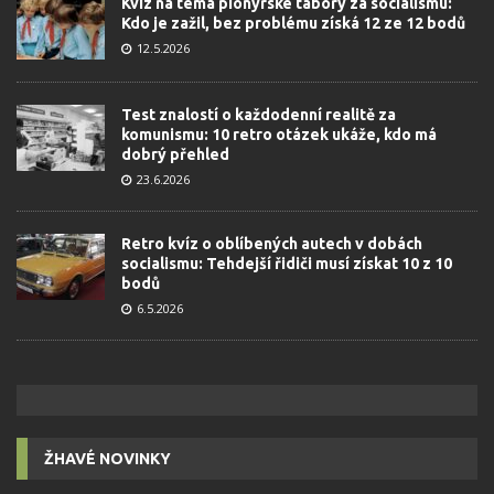
Kvíz na téma pionýrské tábory za socialismu:
Kdo je zažil, bez problému získá 12 ze 12 bodů
12.5.2026
Test znalostí o každodenní realitě za
komunismu: 10 retro otázek ukáže, kdo má
dobrý přehled
23.6.2026
Retro kvíz o oblíbených autech v dobách
socialismu: Tehdejší řidiči musí získat 10 z 10
bodů
6.5.2026
ŽHAVÉ NOVINKY