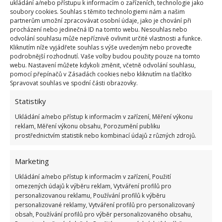
ukládání a/nebo přístupu k informacím o zařízeních, technologie jako
použijte k jejímu odstranění bělidlo. Můžete smíchat
soubory cookies. Souhlas s těmito technologiemi nám a našim
partnerům umožní zpracovávat osobní údaje, jako je chování při
tři odměrky vody
s jednou odměrkou bělidla, nebo
procházení nebo jedinečná ID na tomto webu. Nesouhlas nebo
vyzkoušejte odstraňovač skvrn
s nízkým obsahem
odvolání souhlasu může nepříznivě ovlivnit určité vlastnosti a funkce.
Kliknutím níže vyjádřete souhlas s výše uvedeným nebo proveďte
bělidla. Nikdy nekombinujte více produktů, abyste
podrobnější rozhodnutí. Vaše volby budou použity pouze na tomto
omylem nezpůsobili nežádoucí chemickou reakci.
webu. Nastavení můžete kdykoli změnit, včetně odvolání souhlasu,
pomocí přepínačů v Zásadách cookies nebo kliknutím na tlačítko
Spravovat souhlas ve spodní části obrazovky.
Vata a bělidlo na prádlo
Statistiky
Z vaty vytvořte asi 1 cm široké válečky, které pomocí
Ukládání a/nebo přístup k informacím v zařízení, Měření výkonu
rukavic namočte do bělidla na prádlo. Položte takto
reklam, Měření výkonu obsahu, Porozumění publiku
připravené válečky na poškozené místo, přitlačte a
prostřednictvím statistik nebo kombinací údajů z různých zdrojů.
nechte působit přes noc. Ráno vatové válečky
Marketing
vyjměte a dočistěte pomocí zubního kartáčku.
Ukládání a/nebo přístup k informacím v zařízení, Použití
Zdroj:
Novi
omezených údajů k výběru reklam, Vytváření profilů pro
personalizovanou reklamu, Používání profilů k výběru
personalizované reklamy, Vytváření profilů pro personalizovaný
obsah, Používání profilů pro výběr personalizovaného obsahu,