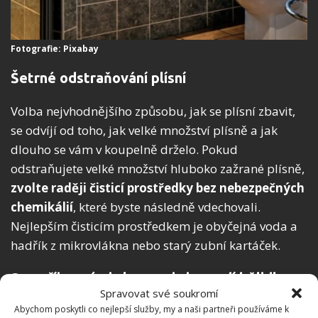
Fotografie: Pixabay
Šetrné odstraňování plísní
Volba nejvhodnějšího způsobu, jak se plísní zbavit,
se odvíjí od toho, jak velké množství plísně a jak
dlouho se vám v koupelně drželo. Pokud
odstraňujete velké množství hluboko zažrané plísně,
zvolte raději čisticí prostředky bez nebezpečných
chemikálií
, které byste následně vdechovali.
Nejlepším čisticím prostředkem je obyčejná voda a
hadřík z mikrovlákna nebo starý zubní kartáček.
S nepříjemnými skvrnami si poradí bělidlo
Spravovat své soukromí
Abychom poskytli co nejlepší služby, my a naši partneři používáme k
Pokud se vám skvrny plísně nedaří odstranit,