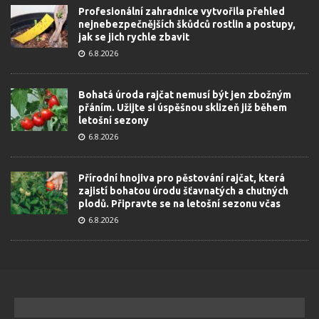
Profesionální zahradnice vytvořila přehled
nejnebezpečnějších škůdců rostlin a postupy,
jak se jich rychle zbavit
6.8.2026
Bohatá úroda rajčat nemusí být jen zbožným
přáním. Užijte si úspěšnou sklizeň již během
letošní sezony
6.8.2026
Přírodní hnojiva pro pěstování rajčat, která
zajistí bohatou úrodu šťavnatých a chutných
plodů. Připravte se na letošní sezonu včas
6.8.2026