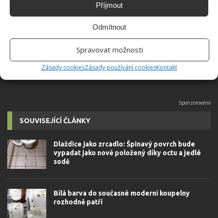
Příjmout
Absolvent České zemědělské
univerzity, který je již od malička
Odmítnout
velkým kutilem. V podstatě vše, co je
možné najít v j...
[Více o autorovi]
Spravovat možnosti
Zásady cookies
Zásady používání cookies
Kontakt
SOUVISEJÍCÍ ČLÁNKY
Dlaždice jako zrcadlo: Špinavý povrch bude
vypadat jako nově položený díky octu a jedlé
sodě
Bílá barva do současné moderní koupelny
rozhodně patří