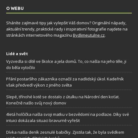
O WEBU
Sháníte zajímavé tipy jak vylepšit Váš domov? Originální nápady,
aktuální trendy, praktické rady i inspirativní fotografie najdete na
stránkách internetového magazínu
Bydlimeutulne.cz
.
Lidé a svět
Vyzvedla si dítě ve školce a jela domů. To, co našla na jeho těle, ji
do běla vytočilo
Přání postaršího zákazníka označil za nadlidský úkol. Kadeřník
však předvedl výkon z jiného světa
Slepé, třínohé kotě se dostalo z útulku na Národní den koťat.
Konečně našlo svůj nový domov
4letá holčička našla svoji matku v bezvědomí na podlaze. Díky své
intuici dokázala situaci bravurně vyřešit
Dívka našla deník zesnulé babičky. Zjistila tak, že byla svědkem