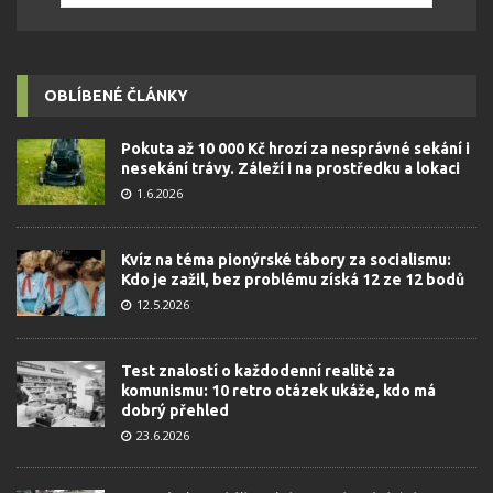
OBLÍBENÉ ČLÁNKY
Pokuta až 10 000 Kč hrozí za nesprávné sekání i
nesekání trávy. Záleží i na prostředku a lokaci
1.6.2026
Kvíz na téma pionýrské tábory za socialismu:
Kdo je zažil, bez problému získá 12 ze 12 bodů
12.5.2026
Test znalostí o každodenní realitě za
komunismu: 10 retro otázek ukáže, kdo má
dobrý přehled
23.6.2026