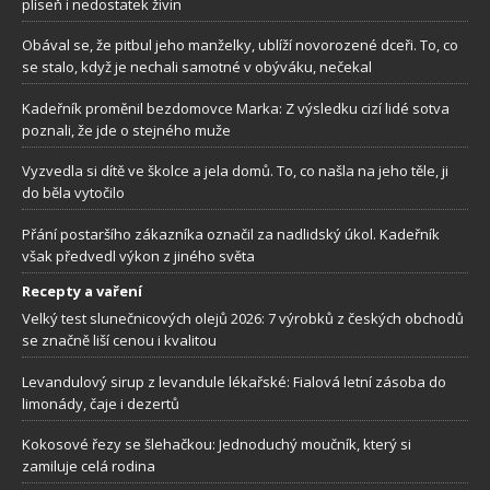
plíseň i nedostatek živin
Obával se, že pitbul jeho manželky, ublíží novorozené dceři. To, co
se stalo, když je nechali samotné v obýváku, nečekal
Kadeřník proměnil bezdomovce Marka: Z výsledku cizí lidé sotva
poznali, že jde o stejného muže
Vyzvedla si dítě ve školce a jela domů. To, co našla na jeho těle, ji
do běla vytočilo
Přání postaršího zákazníka označil za nadlidský úkol. Kadeřník
však předvedl výkon z jiného světa
Recepty a vaření
Velký test slunečnicových olejů 2026: 7 výrobků z českých obchodů
se značně liší cenou i kvalitou
Levandulový sirup z levandule lékařské: Fialová letní zásoba do
limonády, čaje i dezertů
Kokosové řezy se šlehačkou: Jednoduchý moučník, který si
zamiluje celá rodina