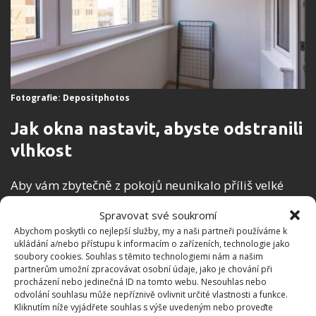
Fotografie: Depositphotos
Jak okna nastavit, abyste odstranili
vlhkost
Aby vám zbytečně z pokojů neunikalo příliš velké
teplo, ale zároveň stále docházelo alespoň k nějaké
Spravovat své soukromí
výměně vzduchu, otevřete okna na mikroventilaci.
Abychom poskytli co nejlepší služby, my a naši partneři používáme k
To provede tak, že kliku okna otočíte o 90° nahoru.
ukládání a/nebo přístupu k informacím o zařízeních, technologie jako
soubory cookies. Souhlas s těmito technologiemi nám a našim
Druhou rukou přidržujte rám okna, aby se vám okno
partnerům umožní zpracovávat osobní údaje, jako je chování při
neotevřelo, a otočte klikou přibližně o půl stupně
procházení nebo jedinečná ID na tomto webu. Nesouhlas nebo
odvolání souhlasu může nepříznivě ovlivnit určité vlastnosti a funkce.
doprava.
V tu chvíli okno nepřiléhá úplně k rámu,
Kliknutím níže vyjádřete souhlas s výše uvedeným nebo proveďte