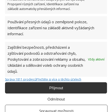
Propojení různých zařízení, Identifikace zařízení na
základě automaticky přenášených informací.
Používání přesných údajů o zeměpisné poloze,
Identifikace zařízení na základě aktivně vyžádaných
informací.
OKNO
VĚTRÁNÍ
VLHKOST
Zajištění bezpečnosti, předcházení a
zjišťování podvodů a odstraňování chyb,
Jiří Kolář
Poskytování a zobrazování reklamy a obsahu,
Vždy aktivní
Absolvent České zemědělské
Ukládání a sdělování voleb ochrany osobních
univerzity, který je již od malička
údajů.
velkým kutilem. V podstatě vše, co je
možné najít v j...
[Více o autorovi]
Správa 1811 prodejců
Přečtěte si více o těchto účelech
Příjmout
Odmítnout
Spravovat možnosti