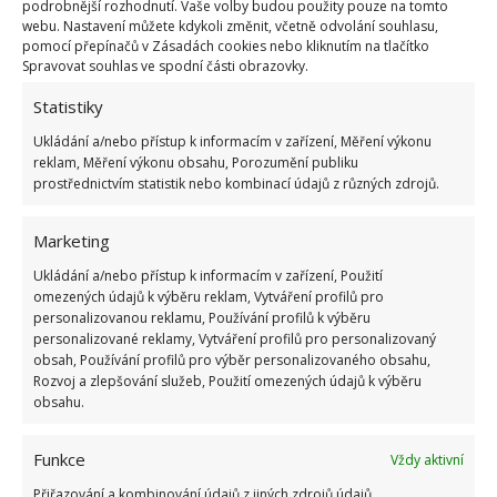
ale také se neotevře
. Mikroventilace dokáže
podrobnější rozhodnutí. Vaše volby budou použity pouze na tomto
webu. Nastavení můžete kdykoli změnit, včetně odvolání souhlasu,
propouštět malé množství vzduchu, aniž byste v
pomocí přepínačů v Zásadách cookies nebo kliknutím na tlačítko
místnosti pocítili velký tepelný rozdíl. Ani tato funkce
Spravovat souhlas ve spodní části obrazovky.
oken však nenahradí pravidelné větrání, které není
Statistiky
radno zanedbávat.
Ukládání a/nebo přístup k informacím v zařízení, Měření výkonu
reklam, Měření výkonu obsahu, Porozumění publiku
Zdroj:
Genialne
prostřednictvím statistik nebo kombinací údajů z různých zdrojů.
Marketing
Ukládání a/nebo přístup k informacím v zařízení, Použití
omezených údajů k výběru reklam, Vytváření profilů pro
personalizovanou reklamu, Používání profilů k výběru
personalizované reklamy, Vytváření profilů pro personalizovaný
obsah, Používání profilů pro výběr personalizovaného obsahu,
Rozvoj a zlepšování služeb, Použití omezených údajů k výběru
obsahu.
Funkce
Vždy aktivní
Přiřazování a kombinování údajů z jiných zdrojů údajů,