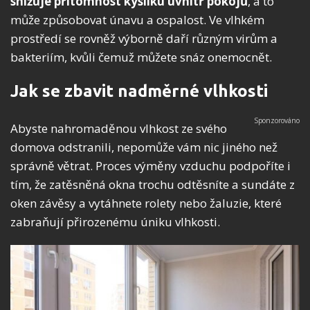
snižuje přítomnost kyslíku uvnitř pokojů
, a to
může způsobovat únavu a ospalost. Ve vlhkém
prostředí se rovněž výborně daří různým virům a
bakteriím, kvůli čemuž můžete snáz onemocnět.
Jak se zbavit nadměrné vlhkosti
Abyste nahromaděnou vlhkost ze svého
domova odstranili, nepomůže vám nic jiného než
správně větrat. Proces výměny vzduchu podpoříte i
tím, že zatěsněná okna trochu odtěsníte a sundáte z
oken závěsy a vytáhnete rolety nebo žaluzie, které
zabraňují přirozenému úniku vlhkosti.