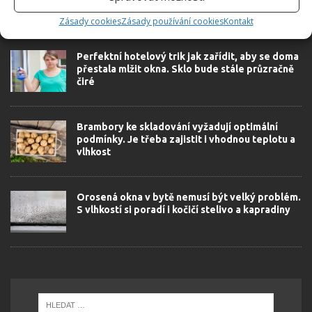
Zásady cookies
Zásady používání cookies
Kontakt
SOUVISEJÍCÍ ČLÁNKY
Perfektní hotelový trik jak zařídit, aby se doma
přestala mlžit okna. Sklo bude stále průzračně
čiré
Brambory ke skladování vyžadují optimální
podmínky. Je třeba zajistit i vhodnou teplotu a
vlhkost
Orosená okna v bytě nemusí být velký problém.
S vlhkostí si poradí i kočičí stelivo a kapradiny