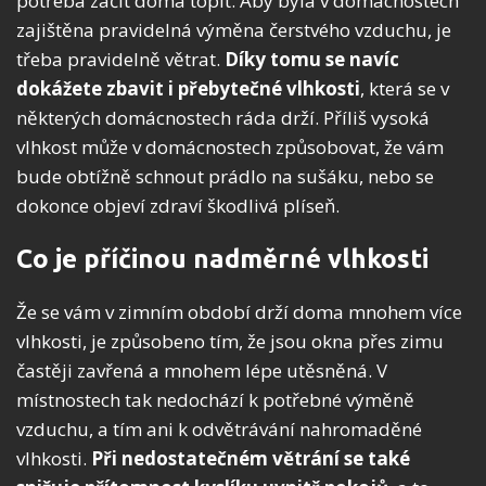
potřeba začít doma topit. Aby byla v domácnostech
zajištěna pravidelná výměna čerstvého vzduchu, je
třeba pravidelně větrat.
Díky tomu se navíc
dokážete zbavit i přebytečné vlhkosti
, která se v
některých domácnostech ráda drží. Příliš vysoká
vlhkost může v domácnostech způsobovat, že vám
bude obtížně schnout prádlo na sušáku, nebo se
dokonce objeví zdraví škodlivá plíseň.
Co je příčinou nadměrné vlhkosti
Že se vám v zimním období drží doma mnohem více
vlhkosti, je způsobeno tím, že jsou okna přes zimu
častěji zavřená a mnohem lépe utěsněná. V
místnostech tak nedochází k potřebné výměně
vzduchu, a tím ani k odvětrávání nahromaděné
vlhkosti.
Při nedostatečném větrání se také