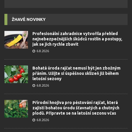
ŽHAVÉ NOVINKY
Profesionální zahradnice vytvořila přehled
nejnebezpečnějších škůdců rostlin a postupy,
jak se jich rychle zbavit
6.8.2026
Bohatá úroda rajčat nemusí být jen zbožným
přáním. Užijte si úspěšnou sklizeň již během
letošní sezony
6.8.2026
Přírodní hnojiva pro pěstování rajčat, která
zajistí bohatou úrodu šťavnatých a chutných
plodů. Připravte se na letošní sezonu včas
6.8.2026