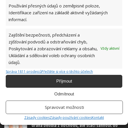
Jiří Kolář
Používání přesných údajů o zeměpisné poloze,
Identifikace zařízení na základě aktivně vyžádaných
Absolvent České zemědělské
informací.
univerzity, který je již od malička
velkým kutilem. V podstatě vše, co je
možné najít v j...
[Více o autorovi]
Zajištění bezpečnosti, předcházení a
zjišťování podvodů a odstraňování chyb,
Poskytování a zobrazování reklamy a obsahu,
Vždy aktivní
Ukládání a sdělování voleb ochrany osobních
údajů.
Správa 1811 prodejců
Přečtěte si více o těchto účelech
SOUVISEJÍCÍ ČLÁNKY
Příjmout
Díky tomuto rychlému triku na čištění záchodu
Odmítnout
začnete šetřit tisíce korun za drahé prostředky
Spravovat možnosti
Zásady cookies
Zásady používání cookies
Kontakt
Pro účinné bělení prádla není nutné kupovat
drahá bělidla z obchodu, ale stačí sáhnout do