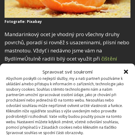
Fotografie: Pixabay
Mandarinkový ocet je vhodný pro všechny druhy
povrchů, poradí si rovněž s usazeninami, plísní nebo
mastnotou. Vždyť i nedávno jsme vám na
BydlímeÚtulně radili bílý ocet využít při
čištění
špinavého sporáku
. Výhodou tohoto čistidla je, že je
Spravovat své soukromí
účinné, ale zároveň šetrné. A kromě toho nádherně
Abychom poskytli co nejlepší služby, my a naši partneři používáme k
voní po mandarinkách.
ukládání a/nebo přístupu k informacím o zařízeních, technologie jako
soubory cookies. Souhlas s těmito technologiemi nám a našim
partnerům umožní zpracovávat osobní údaje, jako je chování při
procházení nebo jedinečná ID na tomto webu. Nesouhlas nebo
odvolání souhlasu může nepříznivě ovlivnit určité vlastnosti a funkce.
Kliknutím níže vyjádřete souhlas s výše uvedeným nebo proveďte
podrobnější rozhodnutí. Vaše volby budou použity pouze na tomto
webu. Nastavení můžete kdykoli změnit, včetně odvolání souhlasu,
pomocí přepínačů v Zásadách cookies nebo kliknutím na tlačítko
Spravovat souhlas ve spodní části obrazovky.