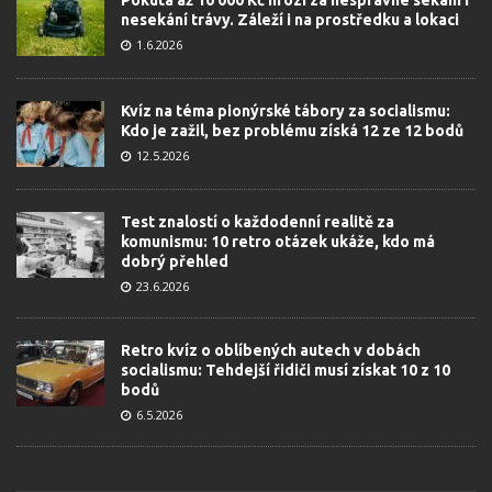
nesekání trávy. Záleží i na prostředku a lokaci
1.6.2026
Kvíz na téma pionýrské tábory za socialismu:
Kdo je zažil, bez problému získá 12 ze 12 bodů
12.5.2026
Test znalostí o každodenní realitě za
komunismu: 10 retro otázek ukáže, kdo má
dobrý přehled
23.6.2026
Retro kvíz o oblíbených autech v dobách
socialismu: Tehdejší řidiči musí získat 10 z 10
bodů
6.5.2026