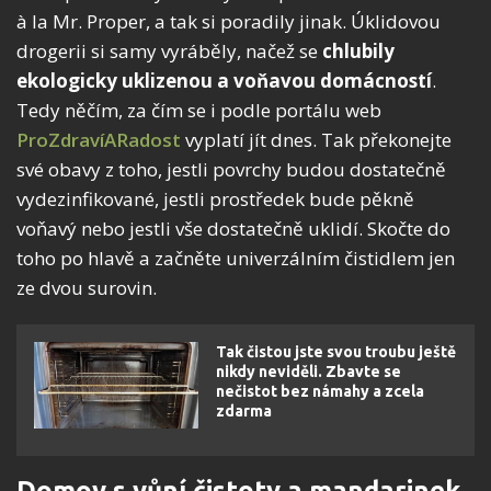
à la Mr. Proper, a tak si poradily jinak. Úklidovou
drogerii si samy vyráběly, načež se
chlubily
ekologicky uklizenou a voňavou domácností
.
Tedy něčím, za čím se i podle portálu web
ProZdravíARadost
vyplatí jít dnes. Tak překonejte
své obavy z toho, jestli povrchy budou dostatečně
vydezinfikované, jestli prostředek bude pěkně
voňavý nebo jestli vše dostatečně uklidí. Skočte do
toho po hlavě a začněte univerzálním čistidlem jen
ze dvou surovin.
Tak čistou jste svou troubu ještě
nikdy neviděli. Zbavte se
nečistot bez námahy a zcela
zdarma
Domov s vůní čistoty a mandarinek