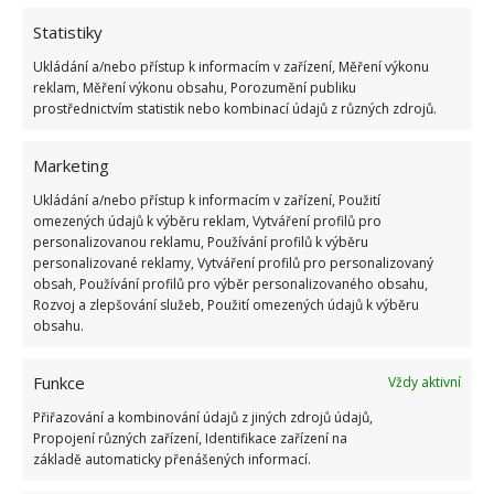
Statistiky
Ukládání a/nebo přístup k informacím v zařízení, Měření výkonu
reklam, Měření výkonu obsahu, Porozumění publiku
prostřednictvím statistik nebo kombinací údajů z různých zdrojů.
Marketing
Ukládání a/nebo přístup k informacím v zařízení, Použití
omezených údajů k výběru reklam, Vytváření profilů pro
personalizovanou reklamu, Používání profilů k výběru
personalizované reklamy, Vytváření profilů pro personalizovaný
obsah, Používání profilů pro výběr personalizovaného obsahu,
DOMÁCÍ PRÁCE
DOMÁCNOST
MANDARINKY
Rozvoj a zlepšování služeb, Použití omezených údajů k výběru
obsahu.
VŮNĚ
Funkce
Vždy aktivní
Přidejte svůj názor
Přiřazování a kombinování údajů z jiných zdrojů údajů,
KOMENTOVAT
Propojení různých zařízení, Identifikace zařízení na
základě automaticky přenášených informací.