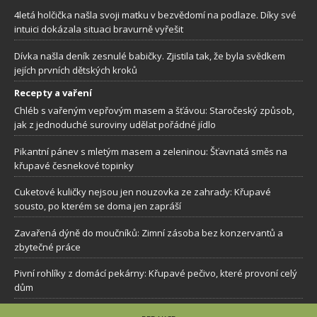
4letá holčička našla svoji matku v bezvědomí na podlaze. Díky své
intuici dokázala situaci bravurně vyřešit
Dívka našla deník zesnulé babičky. Zjistila tak, že byla svědkem
jejích prvních dětských kroků
Recepty a vaření
Chléb s vařeným vepřovým masem a šťávou: Staročeský způsob,
jak z jednoduché suroviny udělat pořádné jídlo
Pikantní pánev s mletým masem a zeleninou: Šťavnatá směs na
křupavé česnekové topinky
Cuketové kuličky nejsou jen nouzovka ze zahrady: Křupavé
sousto, po kterém se doma jen zapráší
Zavařená dýně do moučníků: Zimní zásoba bez konzervantů a
zbytečné práce
Pivní rohlíky z domácí pekárny: Křupavé pečivo, které provoní celý
dům