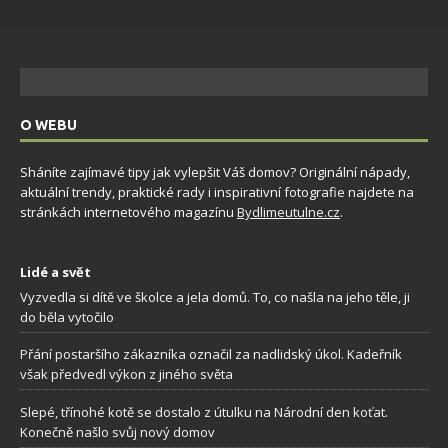
O WEBU
Sháníte zajímavé tipy jak vylepšit Váš domov? Originální nápady,
aktuální trendy, praktické rady i inspirativní fotografie najdete na
stránkách internetového magazínu
Bydlimeutulne.cz
.
Lidé a svět
Vyzvedla si dítě ve školce a jela domů. To, co našla na jeho těle, ji
do běla vytočilo
Přání postaršího zákazníka označil za nadlidský úkol. Kadeřník
však předvedl výkon z jiného světa
Slepé, třínohé kotě se dostalo z útulku na Národní den koťat.
Konečně našlo svůj nový domov