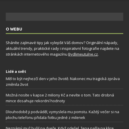
O WEBU
Sháníte zajímavé tipy jak vylepšit Váš domov? Originální nápady,
aktuální trendy, praktické rady i inspirativní fotografie najdete na
stránkách internetového magazínu
Bydlimeutulne.cz
.
Lidé a svět
Měl to být nejhezčí den v jeho životě. Nakonec mu tragická zpráva
změnila život
Možná nosíte v kapse 2 miliony Kč a nevíte o tom. Tato drobná
mince dosahuje rekordní hodnoty
Dlouhodobě ji podváděl, vymyslela mu pomstu. Každý večer si na
plochu telefonu přidala fotku jedné z milenek
Neznámý muž bušil na dveře. Když odešel, žena našla na klice