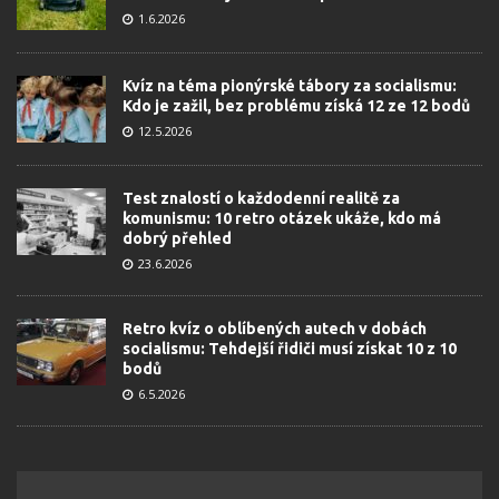
1.6.2026
Kvíz na téma pionýrské tábory za socialismu:
Kdo je zažil, bez problému získá 12 ze 12 bodů
12.5.2026
Test znalostí o každodenní realitě za
komunismu: 10 retro otázek ukáže, kdo má
dobrý přehled
23.6.2026
Retro kvíz o oblíbených autech v dobách
socialismu: Tehdejší řidiči musí získat 10 z 10
bodů
6.5.2026