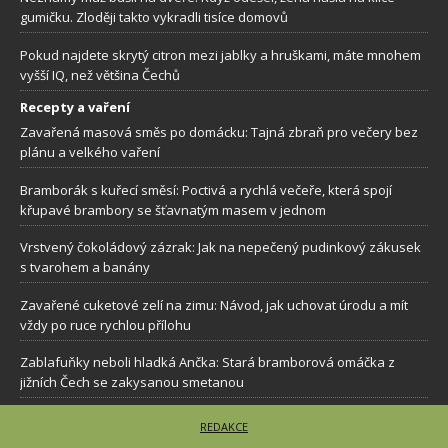
gumičku. Zloději takto vykradli tisíce domovů
Pokud najdete skrytý citron mezi jablky a hruškami, máte mnohem
vyšší IQ, než většina Čechů
Recepty a vaření
Zavařená masová směs po domácku: Tajná zbraň pro večery bez
plánu a velkého vaření
Bramborák s kuřecí směsí: Poctivá a rychlá večeře, která spojí
křupavé brambory se šťavnatým masem v jednom
Vrstvený čokoládový zázrak: Jak na nepečený pudinkový zákusek
s tvarohem a banány
Zavařené cuketové zelí na zimu: Návod, jak uchovat úrodu a mít
vždy po ruce rychlou přílohu
Zablafuňky neboli hladká Ančka: Stará bramborová omáčka z
jižních Čech se zakysanou smetanou
REDAKCE