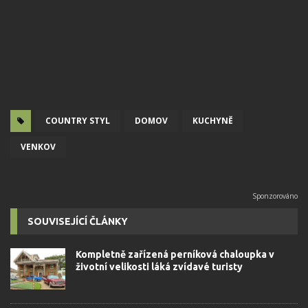
COUNTRY STYL
DOMOV
KUCHYNĚ
VENKOV
SOUVISEJÍCÍ ČLÁNKY
Kompletně zařízená perníková chaloupka v
životní velikosti láká zvídavé turisty