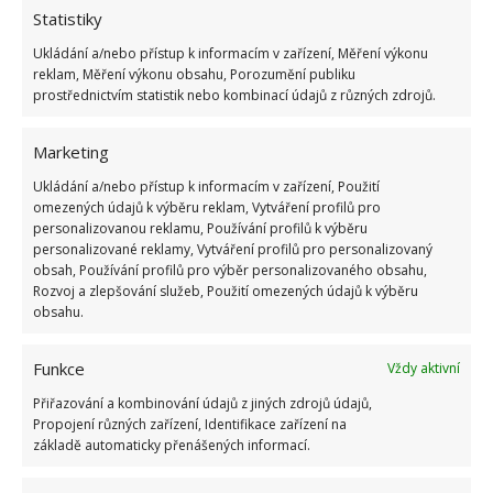
Statistiky
Ukládání a/nebo přístup k informacím v zařízení, Měření výkonu
reklam, Měření výkonu obsahu, Porozumění publiku
Nábytek z blešího trhu
prostřednictvím statistik nebo kombinací údajů z různých zdrojů.
Nábytek je pořízen z druhé ruky. Někdo se zbavuje –
Marketing
druhý s radostí kupuje. Pak už stačí jen hezky
Ukládání a/nebo přístup k informacím v zařízení, Použití
nazdobit a kouzelný interiér je na světě.
omezených údajů k výběru reklam, Vytváření profilů pro
personalizovanou reklamu, Používání profilů k výběru
personalizované reklamy, Vytváření profilů pro personalizovaný
obsah, Používání profilů pro výběr personalizovaného obsahu,
Rozvoj a zlepšování služeb, Použití omezených údajů k výběru
obsahu.
Funkce
Vždy aktivní
Přiřazování a kombinování údajů z jiných zdrojů údajů,
Propojení různých zařízení, Identifikace zařízení na
základě automaticky přenášených informací.