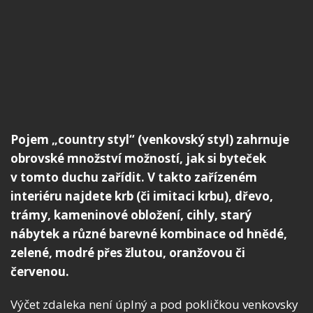
Pojem „country styl“ (venkovský styl) zahrnuje
obrovské množství možností, jak si byteček
v tomto duchu zařídit. V takto zařízeném
interiéru najdete krb (či imitaci krbu), dřevo,
trámy, kameninové obložení, cihly, starý
nábytek a různé barevné kombinace od hnědé,
zelené, modré přes žlutou, oranžovou či
červenou.
Výčet zdaleka není úplný a pod pokličkou venkovsky