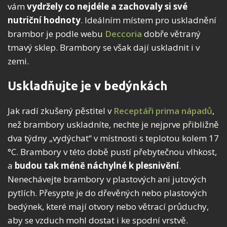
vám
vydržely co nejdéle a zachovaly si své
nutriční hodnoty
. Ideálním místem pro uskladnění
brambor je podle webu
Deccoria
dobře větraný
tmavý sklep. Brambory se však dají uskladnit i v
zemi.
Uskladňujte je v bedýnkách
Jak radí zkušený pěstitel v
Receptáři prima nápadů
,
než brambory uskladníte, nechte je nejprve přibližně
dva týdny „vydýchat“ v místnosti s teplotou kolem 17
°C. Brambory v této době pustí přebytečnou vlhkost,
a
budou tak méně náchylné k plesnivění
.
Nenechávejte brambory v plastových ani jutových
pytlích. Přesypte je do dřevěných nebo plastových
bedýnek, které mají otvory nebo větrací průduchy,
aby se vzduch mohl dostat i ke spodní vrstvě.