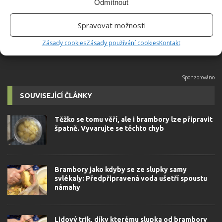
Odmítnout
velkým kutilem. V podstatě vše, co je
možné najít v j...
[Více o autorovi]
Spravovat možnosti
Zásady cookies
Zásady používání cookies
Kontakt
SOUVISEJÍCÍ ČLÁNKY
Těžko se tomu věří, ale i brambory lze připravit
špatně. Vyvarujte se těchto chyb
Brambory jako kdyby se ze slupky samy
svlékaly: Předpřipravená voda ušetří spoustu
námahy
Lidový trik, díky kterému slupka od brambory