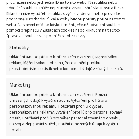
procházení nebo jedinečná ID na tomto webu. Nesouhlas nebo
odvolání souhlasu může nepříznivě ovlivnit určité vlastnosti a funkce.
Kliknutím níže vyjádřete souhlas s výše uvedeným nebo proveďte
podrobnější rozhodnutí. Vaše volby budou použity pouze na tomto
webu. Nastavení můžete kdykoli změnit, včetně odvolání souhlasu,
pomocí přepínačů v Zásadách cookies nebo kliknutím na tlačítko
Spravovat souhlas ve spodní části obrazovky.
Fotografie: Freepik
Statistiky
Brambory by také neměly ležet ve vyšší vrstvě než 60
Ukládání a/nebo přístup k informacím v zařízení, Měření výkonu
reklam, Měření výkonu obsahu, Porozumění publiku
cm a rozhodně byste neměli uskladňovat brambory
prostřednictvím statistik nebo kombinací údajů z různých zdrojů.
sklízené za mokra nebo po dešti. Pokud zvolíte
dobrou odrůdu vhodnou ke skladování a poskytnete
Marketing
bramborám optimální podmínky,
vydrží v
Ukládání a/nebo přístup k informacím v zařízení, Použití
perfektním stavu po dobu 5–8 měsíců
.
omezených údajů k výběru reklam, Vytváření profilů pro
personalizovanou reklamu, Používání profilů k výběru
personalizované reklamy, Vytváření profilů pro personalizovaný
obsah, Používání profilů pro výběr personalizovaného obsahu,
Rozvoj a zlepšování služeb, Použití omezených údajů k výběru
obsahu.