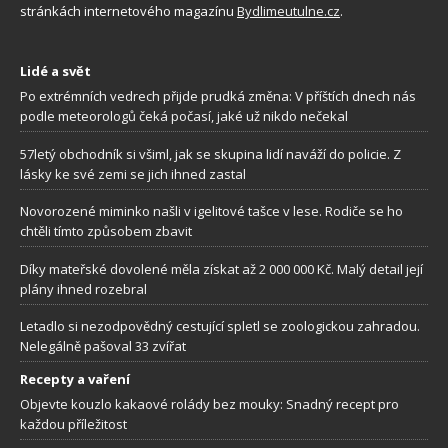
stránkách internetového magazínu
Bydlimeutulne.cz
.
Lidé a svět
Po extrémních vedrech přijde prudká změna: V příštích dnech nás
podle meteorologů čeká počasí, jaké už nikdo nečekal
57letý obchodník si všiml, jak se skupina lidí naváží do policie. Z
lásky ke své zemi se jich ihned zastal
Novorozené miminko našli v igelitové tašce v lese. Rodiče se ho
chtěli tímto způsobem zbavit
Díky mateřské dovolené měla získat až 2 000 000 Kč. Malý detail její
plány ihned rozebral
Letadlo si nezodpovědný cestující spletl se zoologickou zahradou.
Nelegálně pašoval 33 zvířat
Recepty a vaření
Objevte kouzlo kakaové rolády bez mouky: Snadný recept pro
každou příležitost