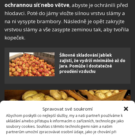
ochrannou síť nebo větve
, abyste je ochránili před
hlodavci. Poté do jámy vložte silnou vrstvu slámy a
na ni vysypte brambory. Následně je opět zakryjte
vrstvou slámy a vše zasypte zeminou tak, aby tvořila
kopeček.
Šikovné skladování jablek
zajistí, že vydrží minimálně až do
jara. Pomůže i dostatečné
proudění vzduchu
Spravovat své soukromí
Abychom poskytli co nejlepší služby, my a naši partneři používáme k
ukládání a/nebo přístupu k informacím o zařízeních, technologie jako
soubory cookies. Souhlas s těmito technologiemi nám a našim
partnerům umožní zpracovávat osobní údaje, jako je chování při