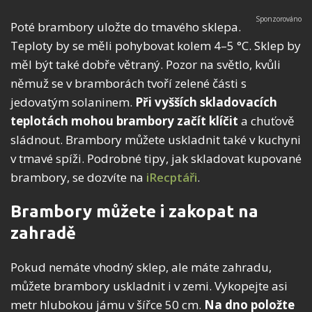
Poté brambory uložte do tmavého sklepa.
Teploty by se měli pohybovat kolem 4–5 °C. Sklep by
měl být také dobře větraný. Pozor na světlo, kvůli
němuž se v bramborách tvoří zelené části s
jedovatým solaninem.
Při vyšších skladovacích
teplotách mohou brambory začít klíčit
a chuťově
sládnout. Brambory můžete uskladnit také v kuchyni
v tmavé spíži. Podrobné tipy, jak skladovat kupované
brambory, se dozvíte na
iRecptáři
.
Brambory můžete i zakopat na
zahradě
Pokud nemáte vhodný sklep, ale máte zahradu,
můžete brambory uskladnit i v zemi. Vykopejte asi
metr hlubokou jámu v šířce 50 cm.
Na dno položte