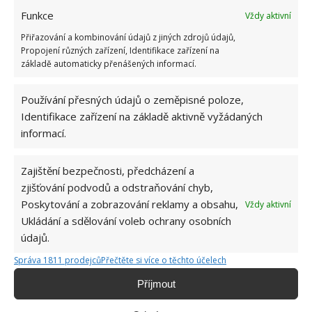
Funkce
Vždy aktivní
Přiřazování a kombinování údajů z jiných zdrojů údajů,
Propojení různých zařízení, Identifikace zařízení na
základě automaticky přenášených informací.
Používání přesných údajů o zeměpisné poloze,
Identifikace zařízení na základě aktivně vyžádaných
informací.
Zajištění bezpečnosti, předcházení a
zjišťování podvodů a odstraňování chyb,
Poskytování a zobrazování reklamy a obsahu,
Vždy aktivní
BRAMBORY
SKLADOVÁNÍ BRAMBOR
SKLEP
Ukládání a sdělování voleb ochrany osobních
údajů.
Správa 1811 prodejců
Přečtěte si více o těchto účelech
Jiří Kolář
Příjmout
Absolvent České zemědělské
univerzity, který je již od malička