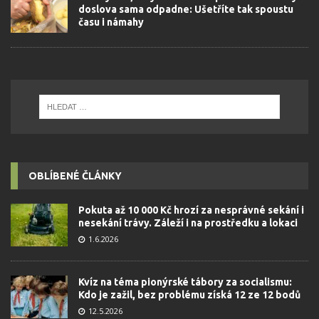
doslova sama odpadne: Ušetříte tak spoustu
času i námahy
OBLÍBENÉ ČLÁNKY
Pokuta až 10 000 Kč hrozí za nesprávné sekání i
nesekání trávy. Záleží i na prostředku a lokaci
1.6.2026
Kvíz na téma pionýrské tábory za socialismu:
Kdo je zažil, bez problému získá 12 ze 12 bodů
12.5.2026