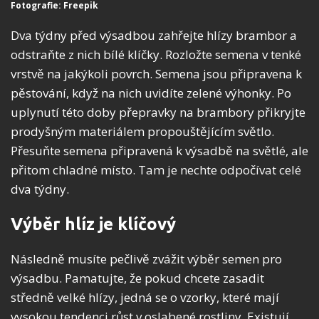
Fotografie: Freepik
Dva týdny před výsadbou zahřejte hlízy brambor a
odstraňte z nich bílé klíčky. Rozložte semena v tenké
vrstvě na jakýkoli povrch. Semena jsou připravena k
pěstování, když na nich uvidíte zelené výhonky. Po
uplynutí této doby přepravky na brambory přikryjte
prodyšným materiálem propouštějícím světlo.
Přesuňte semena připravená k výsadbě na světlé, ale
přitom chladné místo. Tam je nechte odpočívat celé
dva týdny.
Výběr hlíz je klíčový
Následně musíte pečlivě zvážit výběr semen pro
výsadbu. Pamatujte, že pokud chcete zasadit
středně velké hlízy, jedná se o vzorky, které mají
vysokou tendenci růst v oslabené rostliny. Existují