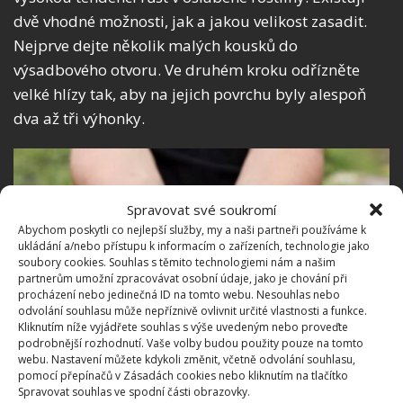
dvě vhodné možnosti, jak a jakou velikost zasadit.
Nejprve dejte několik malých kousků do
výsadbového otvoru. Ve druhém kroku odřízněte
velké hlízy tak, aby na jejich povrchu byly alespoň
dva až tři výhonky.
Spravovat své soukromí
Abychom poskytli co nejlepší služby, my a naši partneři používáme k
ukládání a/nebo přístupu k informacím o zařízeních, technologie jako
soubory cookies. Souhlas s těmito technologiemi nám a našim
partnerům umožní zpracovávat osobní údaje, jako je chování při
procházení nebo jedinečná ID na tomto webu. Nesouhlas nebo
odvolání souhlasu může nepříznivě ovlivnit určité vlastnosti a funkce.
Kliknutím níže vyjádřete souhlas s výše uvedeným nebo proveďte
podrobnější rozhodnutí. Vaše volby budou použity pouze na tomto
webu. Nastavení můžete kdykoli změnit, včetně odvolání souhlasu,
pomocí přepínačů v Zásadách cookies nebo kliknutím na tlačítko
Spravovat souhlas ve spodní části obrazovky.