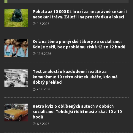
Pokuta až 10 000 Kč hrozí za nesprávné sekání i
nesekání trávy. Záleží i na prostředku a lokaci
1.6.2026
Kvíz na téma pionýrské tábory za socialismu:
Kdo je zažil, bez problému získá 12 ze 12 bodů
12.5.2026
Test znalostí o každodenní realitě za
komunismu: 10 retro otázek ukáže, kdo má
dobrý přehled
23.6.2026
Retro kvíz o oblíbených autech v dobách
socialismu: Tehdejší řidiči musí získat 10 z 10
bodů
6.5.2026