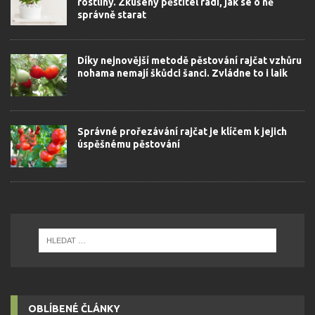
rostliny. Zkušený pěstitel radí, jak se o ně
správně starat
Díky nejnovější metodě pěstování rajčat vzhůru
nohama nemají škůdci šanci. Zvládne to i laik
Správné prořezávání rajčat je klíčem k jejich
úspěšnému pěstování
OBLÍBENÉ ČLÁNKY