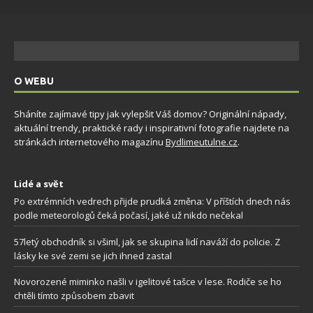
O WEBU
Sháníte zajímavé tipy jak vylepšit Váš domov? Originální nápady,
aktuální trendy, praktické rady i inspirativní fotografie najdete na
stránkách internetového magazínu
Bydlimeutulne.cz
.
Lidé a svět
Po extrémních vedrech přijde prudká změna: V příštích dnech nás
podle meteorologů čeká počasí, jaké už nikdo nečekal
57letý obchodník si všiml, jak se skupina lidí naváží do policie. Z
lásky ke své zemi se jich ihned zastal
Novorozené miminko našli v igelitové tašce v lese. Rodiče se ho
chtěli tímto způsobem zbavit