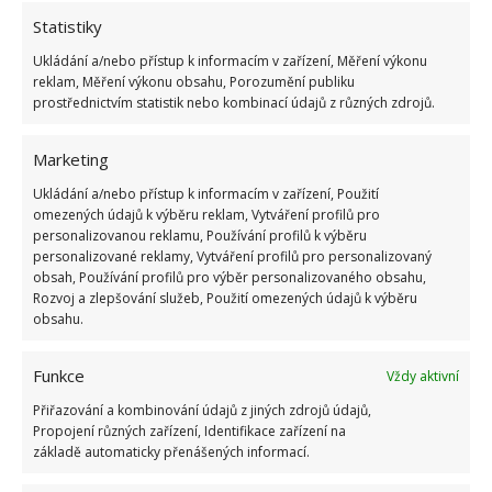
Fotografie: Freepik
Statistiky
Pokud nemáte příležitost na podzim vysadit
Ukládání a/nebo přístup k informacím v zařízení, Měření výkonu
bramborové hlízy na semena, neměli na sebe být
reklam, Měření výkonu obsahu, Porozumění publiku
prostřednictvím statistik nebo kombinací údajů z různých zdrojů.
naštvaní. Použití čerstvých bramborových semen při
výsadbě několikrát zvyšuje jejich konečného
Marketing
množství. Je třeba poznamenat, že tímto způsobem
Ukládání a/nebo přístup k informacím v zařízení, Použití
výsadby bude vaše rostliny ovšem klíčit pomaleji.
omezených údajů k výběru reklam, Vytváření profilů pro
personalizovanou reklamu, Používání profilů k výběru
Poslední tip
personalizované reklamy, Vytváření profilů pro personalizovaný
obsah, Používání profilů pro výběr personalizovaného obsahu,
Rozvoj a zlepšování služeb, Použití omezených údajů k výběru
Spočítejte si hloubku a vzdálenost mezi otvory podle
obsahu.
typu půdy, kvality sadby a vlhkosti. Nejlepší způsob,
jak zasadit semena, je vzdálenost mezi otvory 70 –
Funkce
Vždy aktivní
80 centimetrů a hloubka by měla být polovina dlaně
Přiřazování a kombinování údajů z jiných zdrojů údajů,
dospělého. Když se na zemi objeví výhonky o
Propojení různých zařízení, Identifikace zařízení na
základě automaticky přenášených informací.
velikosti 10 centimetrů, zasypte je dvakrát nebo
třikrát půdou. Tento postup vám umožní získat silný