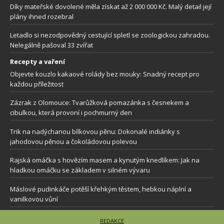
Díky mateřské dovolené měla získat až 2 000 000 Kč. Malý detail její
plány ihned rozebral
Letadlo si nezodpovědný cestující spletl se zoologickou zahradou.
Nelegálně pašoval 33 zvířat
Recepty a vaření
Objevte kouzlo kakaové rolády bez mouky: Snadný recept pro
každou příležitost
Zázrak z Olomouce: Tvarůžková pomazánka s česnekem a
cibulkou, která provoní i pochmurný den
Trik na nadýchanou bílkovou pěnu: Dokonalé indiánky s
jahodovou pěnou a čokoládovou polevou
Rajská omáčka s hovězím masem a kynutým knedlíkem: Jak na
hladkou omáčku se základem v silném vývaru
Máslové pudinkáče potěší křehkým těstem, hebkou náplní a
vanilkovou vůní
REDAKCE