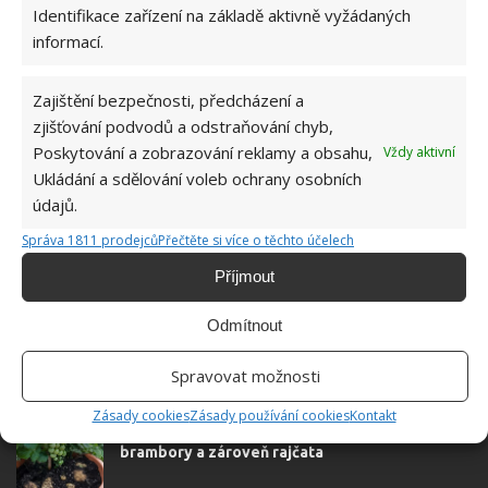
Identifikace zařízení na základě aktivně vyžádaných
Absolvent České zemědělské
informací.
univerzity, který je již od malička
velkým kutilem. V podstatě vše, co je
možné najít v j...
[Více o autorovi]
Zajištění bezpečnosti, předcházení a
zjišťování podvodů a odstraňování chyb,
Poskytování a zobrazování reklamy a obsahu,
Vždy aktivní
Ukládání a sdělování voleb ochrany osobních
údajů.
Správa 1811 prodejců
Přečtěte si více o těchto účelech
SOUVISEJÍCÍ ČLÁNKY
Příjmout
Přírodní prostředky pro boj s plevelem na
Odmítnout
zahradě. Vsaďte na osvědčené postupy
Spravovat možnosti
Zásady cookies
Zásady používání cookies
Kontakt
Jedna rostlina, dvě plodiny. Vypěstujte si
brambory a zároveň rajčata