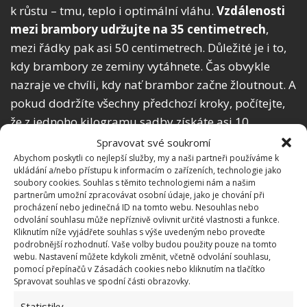
k růstu – tmu, teplo i optimální vláhu.
Vzdálenosti
mezi brambory udržujte na 35 centimetrech
,
mezi řádky pak asi 50 centimetrech. Důležité je i to,
kdy brambory ze zeminy vytáhnete. Čas obvykle
nazraje ve chvíli, kdy nať brambor začne žloutnout. A
pokud dodržíte všechny předchozí kroky, počítejte,
že z jednoho kilogramu sadby získáte asi 10
kilogramů brambor ke konzumaci.
Spravovat své soukromí
Abychom poskytli co nejlepší služby, my a naši partneři používáme k
ukládání a/nebo přístupu k informacím o zařízeních, technologie jako
Zdroje:
Vitalia
,
Plantura
soubory cookies. Souhlas s těmito technologiemi nám a našim
partnerům umožní zpracovávat osobní údaje, jako je chování při
procházení nebo jedinečná ID na tomto webu. Nesouhlas nebo
odvolání souhlasu může nepříznivě ovlivnit určité vlastnosti a funkce.
Kliknutím níže vyjádřete souhlas s výše uvedeným nebo proveďte
podrobnější rozhodnutí. Vaše volby budou použity pouze na tomto
webu. Nastavení můžete kdykoli změnit, včetně odvolání souhlasu,
pomocí přepínačů v Zásadách cookies nebo kliknutím na tlačítko
Spravovat souhlas ve spodní části obrazovky.
Statistiky