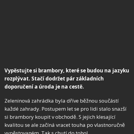
Vypěstujte si brambory, které se budou na jazyku
rozplývat. Stačí dodržet pár základních
doporučení a úroda je na cestě.
Zeleninová zahrádka byla dříve běžnou součástí
každé zahrady. Postupem let se pro lidi stalo snazší
si brambory koupit v obchodě. S jejich klesající
kvalitou se ale začíná vracet touha po vlastnoručně
vypěstovaném. Tak s chutí do toho!