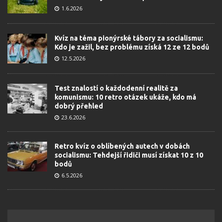
1.6.2026
Kvíz na téma pionýrské tábory za socialismu:
Kdo je zažil, bez problému získá 12 ze 12 bodů
12.5.2026
Test znalostí o každodenní realitě za
komunismu: 10 retro otázek ukáže, kdo má
dobrý přehled
23.6.2026
Retro kvíz o oblíbených autech v dobách
socialismu: Tehdejší řidiči musí získat 10 z 10
bodů
6.5.2026