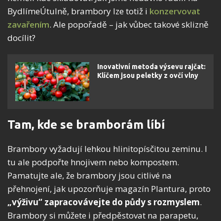
BydlímeÚtulně, brambory lze totiž i
konzervovat
zavařením
. Ale popořadě – jak vůbec takové sklizně
docílit?
Inovativní metoda výsevu rajčat:
Klíčem jsou peletky z ovčí vlny
Tam, kde se bramborám líbí
Brambory vyžadují lehkou hlinitopísčitou zeminu. I
tu ale podpořte hnojivem nebo kompostem.
Pamatujte ale, že brambory jsou citlivé na
přehnojení, jak upozorňuje magazín Plantura, proto
„výživu“ zapracovávejte do půdy s rozmyslem
.
Brambory si můžete i předpěstovat na parapetu,