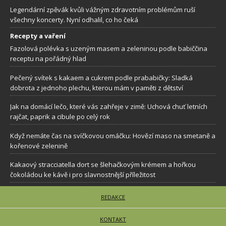
Legendární zpěvák kvůli vážným zdravotním problémům ruší
všechny koncerty. Nyní odhalil, co ho čeká
Recepty a vaření
Fazolová polévka s uzeným masem a zeleninou podle babiččina
receptu na pořádný hlad
Pečený svítek s kakaem a cukrem podle prababičky: Sladká
dobrota z jednoho plechu, kterou mám v paměti z dětství
Jak na domácí lečo, které vás zahřeje v zimě: Uchová chuť letních
rajčat, paprik a cibule po celý rok
Když nemáte čas na svíčkovou omáčku: Hovězí maso na smetaně a
kořenové zelenině
Kakaový stracciatella dort se šlehačkovým krémem a hořkou
čokoládou ke kávě i pro slavnostnější příležitost
REDAKCE
KONTAKT