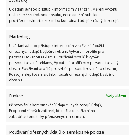
Ukládání a/nebo přístup k informacím v zařízení, Měření výkonu
reklam, Měření výkonu obsahu, Porozumění publiku
prostřednictvím statistik nebo kombinací údajů z různých zdrojů.
Marketing
Ukládání a/nebo přístup k informacím v zařízení, Použití
omezených údajů k výběru reklam, Vytváření profilů pro
personalizovanou reklamu, Používání profilů k výběru
personalizované reklamy, Vytváření profilů pro personalizovaný
obsah, Používání profilů pro výběr personalizovaného obsahu,
BRAMBORY
PĚSTOVÁNÍ BRAMBOR
Rozvoj a zlepšování služeb, Použití omezených údajů k výběru
obsahu.
VÝSADBA BRAMBOR
ZAHRADA
Funkce
Vždy aktivní
Přidejte svůj názor
Přiřazování a kombinování údajů z jiných zdrojů údajů,
KOMENTOVAT
Propojení různých zařízení, Identifikace zařízení na
základě automaticky přenášených informací.
Jiří Kolář
Používání přesných údajů o zeměpisné poloze,