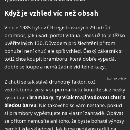
Když je vzhled víc než obsah
V roce 1985 bylo v ČR registrovaných 29 odrůd
brambor, jak uvádí portál Vitalia. Dnes už to je těžko
uvěřitelných 130. Důvodem pro šlechtění přitom
bohužel není chuť, ale spíš vzhled. Český zákazník si
totiž chce koupit bramboru, která dobře vypadá,
dobře se loupe a nemá žádné viditelné kazy.
Z chuti se tak stává druhotný faktor, což
vede k tomu, že si v supermarketu koupíte sice hezky
vypadající
brambory, ty však mají vodovou chuť a
bledou barvu
. Nic takového se vám nestane, pokud
si brambory vypěstujete na vlastní zahradě. Obávat
se přitom nemusíte ani toho, že byste bohaté výnosy
neměli kde skladovat. Jak jsme nedávno radili na