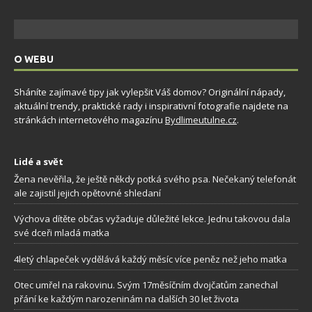
O WEBU
Sháníte zajímavé tipy jak vylepšit Váš domov? Originální nápady,
aktuální trendy, praktické rady i inspirativní fotografie najdete na
stránkách internetového magazínu
Bydlimeutulne.cz
.
Lidé a svět
Žena nevěřila, že ještě někdy potká svého psa. Nečekaný telefonát
ale zajistil jejich opětovné shledaní
Výchova dítěte občas vyžaduje důležité lekce. Jednu takovou dala
své dceři mladá matka
4letý chlapeček vydělává každý měsíc více peněz než jeho matka
Otec umřel na rakovinu. Svým 17měsíčním dvojčatům zanechal
přání ke každým narozeninám na dalších 30 let života