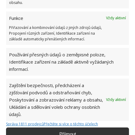
obsahu.
Funkce
Vždy aktivní
Přiřazování a kombinování údajů z jiných zdrojů údajů,
Propojení různých zařízení, Identifikace zařízení na
základě automaticky přenášených informací.
LOUPÁNÍ VAJEC
SKOŘÁPKA
VEJCE
Používání přesných údajů o zeměpisné poloze,
Identifikace zařízení na základě aktivně vyžádaných
informací.
Přidejte svůj názor
KOMENTOVAT
Zajištění bezpečnosti, předcházení a
zjišťování podvodů a odstraňování chyb,
Poskytování a zobrazování reklamy a obsahu,
Vždy aktivní
Jiří Kolář
Ukládání a sdělování voleb ochrany osobních
Absolvent České zemědělské
údajů.
univerzity, který je již od malička
velkým kutilem. V podstatě vše, co je
Správa 1811 prodejců
Přečtěte si více o těchto účelech
možné najít v j...
[Více o autorovi]
Příjmout