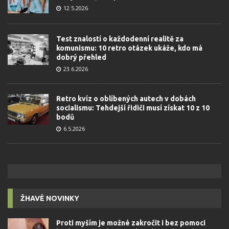
12.5.2026
Test znalostí o každodenní realitě za
komunismu: 10 retro otázek ukáže, kdo má
dobrý přehled
23.6.2026
Retro kvíz o oblíbených autech v dobách
socialismu: Tehdejší řidiči musí získat 10 z 10
bodů
6.5.2026
ŽHAVÉ NOVINKY
Proti myším je možné zakročit i bez pomoci