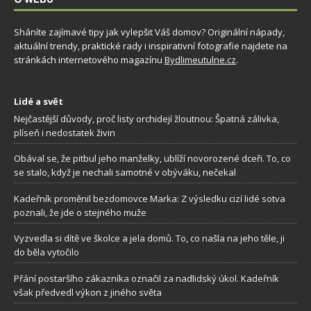
Sháníte zajímavé tipy jak vylepšit Váš domov? Originální nápady,
aktuální trendy, praktické rady i inspirativní fotografie najdete na
stránkách internetového magazínu
Bydlimeutulne.cz
.
Lidé a svět
Nejčastější důvody, proč listy orchidejí žloutnou: Špatná zálivka,
plíseň i nedostatek živin
Obával se, že pitbul jeho manželky, ublíží novorozené dceři. To, co
se stalo, když je nechali samotné v obýváku, nečekal
Kadeřník proměnil bezdomovce Marka: Z výsledku cizí lidé sotva
poznali, že jde o stejného muže
Vyzvedla si dítě ve školce a jela domů. To, co našla na jeho těle, ji
do běla vytočilo
Přání postaršího zákazníka označil za nadlidský úkol. Kadeřník
však předvedl výkon z jiného světa