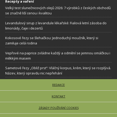
Recepty a vaření
Velký test slunečnicových olejů 2026: 7 výrobků z českých obchodů
se značně liší cenou i kvalitou
Levandulový sirup z levandule lékařské: Fialová letní zásoba do
limonády, čaje i dezertů
Kokosové řezy se šlehačkou: Jednoduchý moučník, který si
zamiluje celá rodina
Vepřové na paprice zvládne každý a odmění se jemnou omáčkou i
měkkým masem
Sametové řezy „Obliž prst”: Vláčný korpus, krém, který se rozplývá.
Název, který opravdu nic nepřehání
REDAKCE
KONTAKT
ZÁSADY POUŽÍVÁNÍ COOKIES