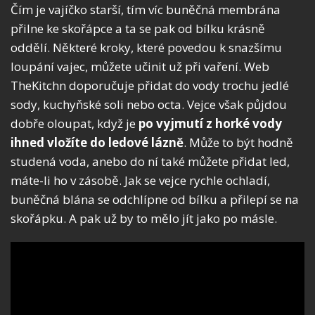
Čím je vajíčko starší, tím víc buněčná membrána
přilne ke skořápce a ta se pak od bílku krásně
oddělí. Některé kroky, které povedou k snazšímu
loupání vajec, můžete učinit už při vaření. Web
TheKitchn doporučuje přidat do vody trochu jedlé
sody, kuchyňské soli nebo octa. Vejce však půjdou
dobře oloupat, když je
po vyjmutí z horké vody
ihned vložíte do ledové lázně
. Může to být hodně
studená voda, anebo do ní také můžete přidat led,
máte-li ho v zásobě. Jak se vejce rychle ochladí,
buněčná blána se odchlípne od bílku a přilepí se na
skořápku. A pak už by to mělo jít jako po másle.