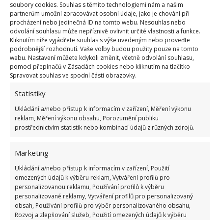
přiloženém videozáznamu uvidíte, jak někteří z vás
soubory cookies. Souhlas s těmito technologiemi nám a našim
partnerům umožní zpracovávat osobní údaje, jako je chování při
dokáží sloupnout skořápku z vajíčka pomocí
procházení nebo jedinečná ID na tomto webu. Nesouhlas nebo
lžíce. Na webu BydlímeÚtulně jsme pro vás také
odvolání souhlasu může nepříznivě ovlivnit určité vlastnosti a funkce.
Kliknutím níže vyjádřete souhlas s výše uvedeným nebo proveďte
připravili pokyny, jak můžete recyklovat kartonové
podrobnější rozhodnutí. Vaše volby budou použity pouze na tomto
obaly od vajec a sami si z nich doma vytvořit
webu. Nastavení můžete kdykoli změnit, včetně odvolání souhlasu,
pomocí přepínačů v Zásadách cookies nebo kliknutím na tlačítko
velikonoční výzdobu
.
Spravovat souhlas ve spodní části obrazovky.
Zdroje:
TerazGotuje
,
TheKitchn
Statistiky
Ukládání a/nebo přístup k informacím v zařízení, Měření výkonu
reklam, Měření výkonu obsahu, Porozumění publiku
prostřednictvím statistik nebo kombinací údajů z různých zdrojů.
Marketing
Ukládání a/nebo přístup k informacím v zařízení, Použití
omezených údajů k výběru reklam, Vytváření profilů pro
personalizovanou reklamu, Používání profilů k výběru
personalizované reklamy, Vytváření profilů pro personalizovaný
obsah, Používání profilů pro výběr personalizovaného obsahu,
Rozvoj a zlepšování služeb, Použití omezených údajů k výběru