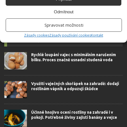
Odmítnout
Spravovat možnosti
Zásady cookies
Zásady používání cookies
Kontakt
SOUVISEJÍCÍ ČLÁNKY
Rychlé loupání vajec s minimálním narušením
bílku. Proces značně usnadní studená voda
Využití vaječných skořápek na zahradě: dodají
rostlinám vápník a odpuzují škůdce
Účinné hnojivo ocení rostliny na zahradě i v
pokoji. Potřebné živiny zajistí banány a vejce