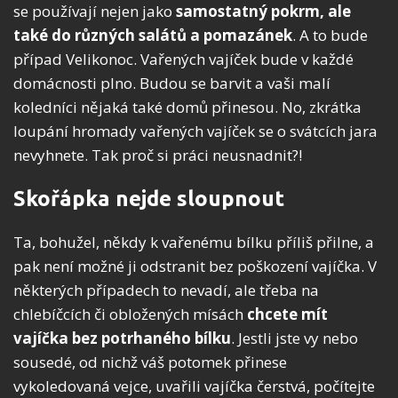
se používají nejen jako
samostatný pokrm, ale
také do různých salátů a pomazánek
. A to bude
případ Velikonoc. Vařených vajíček bude v každé
domácnosti plno. Budou se barvit a vaši malí
koledníci nějaká také domů přinesou. No, zkrátka
loupání hromady vařených vajíček se o svátcích jara
nevyhnete. Tak proč si práci neusnadnit?!
Skořápka nejde sloupnout
Ta, bohužel, někdy k vařenému bílku příliš přilne, a
pak není možné ji odstranit bez poškození vajíčka. V
některých případech to nevadí, ale třeba na
chlebíčcích či obložených mísách
chcete mít
vajíčka bez potrhaného bílku
. Jestli jste vy nebo
sousedé, od nichž váš potomek přinese
vykoledovaná vejce, uvařili vajíčka čerstvá, počítejte