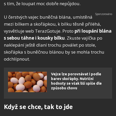
s tím, že loupat moc dobře nepůjdou.
U čerstvých vajec buněčná blána, umístěná
mezi bílkem a skořápkou, k bílku těsně přiléhá,
vysvětluje web TerazGotuje. Proto
při loupání blána
s sebou táhne i kousky bílku
. Zkuste vajíčka po
naklepání ještě dlaní trochu poválet po stole,
skořápka s buněčnou blánou by se mohla trochu
odchlípnout.
Vejce lze porovnávat i podle
barev skořápky. Nutriční
hodnoty se však liší spíše dle
způsobu chovu
Když se chce, tak to jde