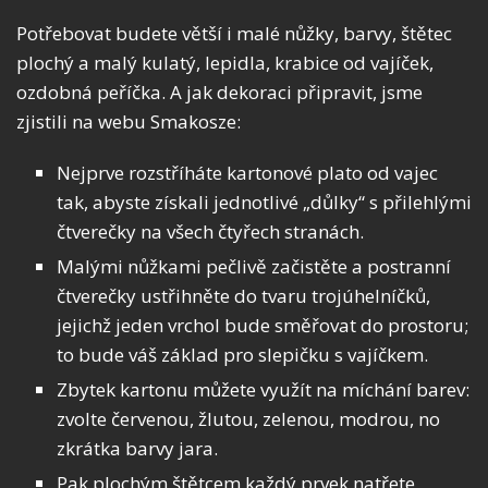
Potřebovat budete větší i malé nůžky, barvy, štětec
plochý a malý kulatý, lepidla, krabice od vajíček,
ozdobná peříčka. A jak dekoraci připravit, jsme
zjistili na webu Smakosze:
Nejprve rozstříháte kartonové plato od vajec
tak, abyste získali jednotlivé „důlky“ s přilehlými
čtverečky na všech čtyřech stranách.
Malými nůžkami pečlivě začistěte a postranní
čtverečky ustřihněte do tvaru trojúhelníčků,
jejichž jeden vrchol bude směřovat do prostoru;
to bude váš základ pro slepičku s vajíčkem.
Zbytek kartonu můžete využít na míchání barev:
zvolte červenou, žlutou, zelenou, modrou, no
zkrátka barvy jara.
Pak plochým štětcem každý prvek natřete