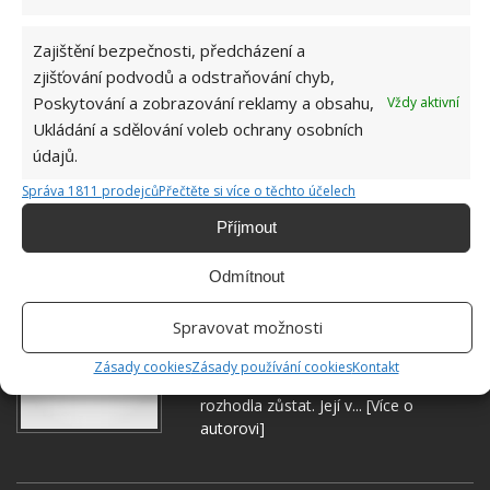
Zajištění bezpečnosti, předcházení a
zjišťování podvodů a odstraňování chyb,
KREATIVNÍ TVOŘENÍ
SLEPICE
VELIKONOCE
Poskytování a zobrazování reklamy a obsahu,
Vždy aktivní
VELIKONOČNÍ DEKORACE
Ukládání a sdělování voleb ochrany osobních
údajů.
Přidejte svůj názor
Správa 1811 prodejců
Přečtěte si více o těchto účelech
KOMENTOVAT
Příjmout
Odmítnout
Hana Musilová
Spravovat možnosti
Do redakce Bydlimeutulne.cz se
přidala během svých studií a práce
Zásady cookies
Zásady používání cookies
Kontakt
redaktorky ji tak nadchla, že se
rozhodla zůstat. Její v...
[Více o
autorovi]