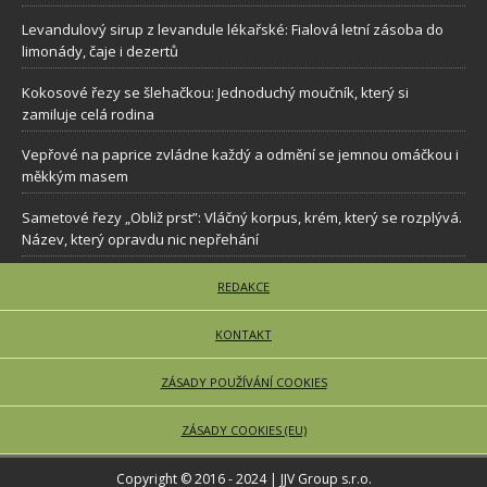
Levandulový sirup z levandule lékařské: Fialová letní zásoba do
limonády, čaje i dezertů
Kokosové řezy se šlehačkou: Jednoduchý moučník, který si
zamiluje celá rodina
Vepřové na paprice zvládne každý a odmění se jemnou omáčkou i
měkkým masem
Sametové řezy „Obliž prst”: Vláčný korpus, krém, který se rozplývá.
Název, který opravdu nic nepřehání
REDAKCE
KONTAKT
ZÁSADY POUŽÍVÁNÍ COOKIES
ZÁSADY COOKIES (EU)
Copyright © 2016 - 2024 | JJV Group s.r.o.