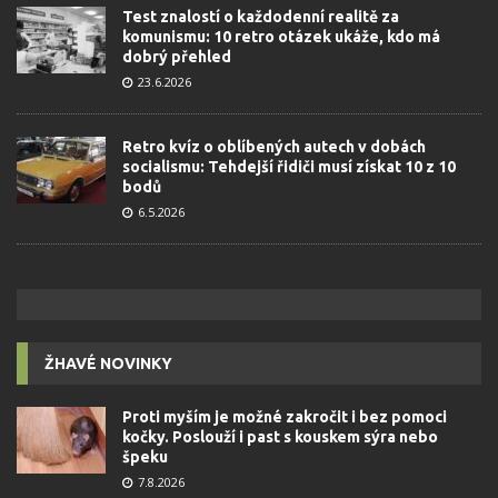
Test znalostí o každodenní realitě za
komunismu: 10 retro otázek ukáže, kdo má
dobrý přehled
23.6.2026
Retro kvíz o oblíbených autech v dobách
socialismu: Tehdejší řidiči musí získat 10 z 10
bodů
6.5.2026
ŽHAVÉ NOVINKY
Proti myším je možné zakročit i bez pomoci
kočky. Poslouží i past s kouskem sýra nebo
špeku
7.8.2026