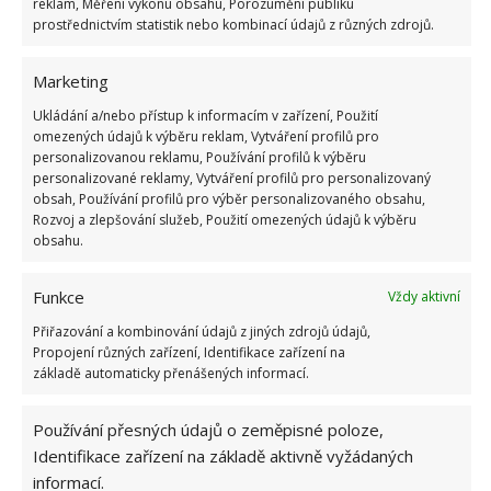
reklam, Měření výkonu obsahu, Porozumění publiku
to, aby se vám ta vařená velikonoční
vajíčka co
prostřednictvím statistik nebo kombinací údajů z různých zdrojů.
nejlépe loupala
.
Marketing
Zdroje:
Smakosze
,
YouTube – MaMiAaRT
Ukládání a/nebo přístup k informacím v zařízení, Použití
omezených údajů k výběru reklam, Vytváření profilů pro
personalizovanou reklamu, Používání profilů k výběru
personalizované reklamy, Vytváření profilů pro personalizovaný
obsah, Používání profilů pro výběr personalizovaného obsahu,
Rozvoj a zlepšování služeb, Použití omezených údajů k výběru
obsahu.
Funkce
Vždy aktivní
Přiřazování a kombinování údajů z jiných zdrojů údajů,
Propojení různých zařízení, Identifikace zařízení na
základě automaticky přenášených informací.
Používání přesných údajů o zeměpisné poloze,
Identifikace zařízení na základě aktivně vyžádaných
informací.