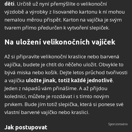
děti
. Určitě už nyní přemýšlíte o velikonoční
výzdobě a výrobky z lisovaného kartonu k ní mohou
nemalou měrou přispět. Karton na vajíčka je svým
tvarem přímo předurčen k vytvoření slepiček.
Na uložení velikonočních vajíček
Až si připravíte velikonoční kraslice nebo barvená
vajíčka, budete je chtít do něčeho uložit. Obvykle to
bývá miska nebo košík. Dejte letos průchod tvořivosti
a vajíčka
uložte jinak, totiž každé jednotlivě
.
Jeden z nápadů vám přinášíme. A až přijdou
koledníci, můžete je rozdávat i s tímto novým
prvkem. Bude jím totiž slepička, která si ponese své
vlastní barvené vajíčko nebo kraslici.
Jak postupovat