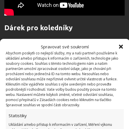
Dárek pro koledníky
Práce na každé jednotlivé slepičce vám zabere asi
Spravovat své soukromí
deset minut, a to i s usycháním barvy. Když k této
Abychom poskytli co nejlepší služby, my a naši partneři používáme k
zábavné práci povoláte svou drobotinu, rádi vám
ukládání a/nebo přístupu k informacím o zařízeních, technologie jako
soubory cookies. Souhlas s těmito technologiemi nám a našim
budou s touto činností pomáhat.
Slepičí očka
partnerům umožní zpracovávat osobní údaje, jako je chování při
můžete zakoupit v potřebách pro domácí
procházení nebo jedinečná ID na tomto webu. Nesouhlas nebo
odvolání souhlasu může nepříznivě ovlivnit určité vlastnosti a funkce.
tvoření
, anebo si je ti šikovnější a trpělivější mohou
Kliknutím níže vyjádřete souhlas s výše uvedeným nebo proveďte
vystřihnout z papíru a domalovat. Na svém
podrobnější rozhodnutí. Vaše volby budou použity pouze na tomto
webu. Nastavení můžete kdykoli změnit, včetně odvolání souhlasu,
svátečním stole tak získáte neobvyklou výzdobu a
pomocí přepínačů v Zásadách cookies nebo kliknutím na tlačítko
pak můžete slepičky rozdat koledníkům.
Spravovat souhlas ve spodní části obrazovky.
Statistiky
Do slepiček můžete uložit také vajíčka čokoládová.
Ukládání a/nebo přístup k informacím v zařízení, Měření výkonu
Na BydlímeÚtulně jsme pro vás také napsali, jak na