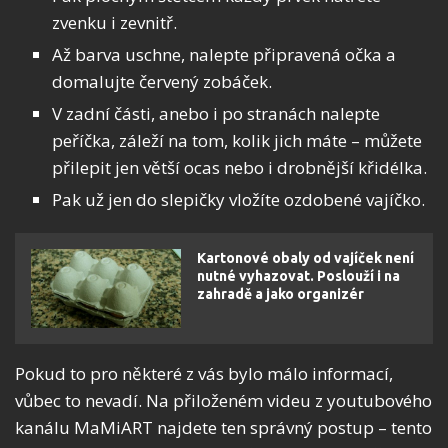
zvenku i zevnitř.
Až barva uschne, nalepte připravená očka a
domalujte červený zobáček.
V zadní části, anebo i po stranách nalepte
peříčka, záleží na tom, kolik jich máte – můžete
přilepit jen větší ocas nebo i drobnější křidélka.
Pak už jen do slepičky vložíte ozdobené vajíčko.
Kartonové obaly od vajíček není
nutné vyhazovat. Poslouží i na
zahradě a jako organizér
Pokud to pro některé z vás bylo málo informací,
vůbec to nevadí. Na přiloženém videu z youtubového
kanálu MaMiART najdete ten správný postup – tento