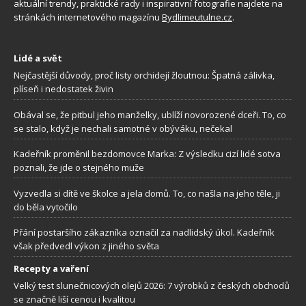
aktuální trendy, praktické rady i inspirativní fotografie najdete na
stránkách internetového magazínu
Bydlimeutulne.cz
.
Lidé a svět
Nejčastější důvody, proč listy orchidejí žloutnou: Špatná zálivka,
plíseň i nedostatek živin
Obával se, že pitbul jeho manželky, ublíží novorozené dceři. To, co
se stalo, když je nechali samotné v obýváku, nečekal
Kadeřník proměnil bezdomovce Marka: Z výsledku cizí lidé sotva
poznali, že jde o stejného muže
Vyzvedla si dítě ve školce a jela domů. To, co našla na jeho těle, ji
do běla vytočilo
Přání postaršího zákazníka označil za nadlidský úkol. Kadeřník
však předvedl výkon z jiného světa
Recepty a vaření
Velký test slunečnicových olejů 2026: 7 výrobků z českých obchodů
se značně liší cenou i kvalitou