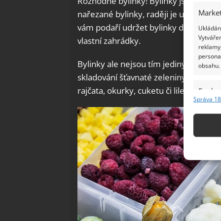
Rozhodně bylinky! Bylinky jsou tím, 
Market
nařezané bylinky, raději je umístěte d
vám podaří udržet bylinky delší dobu 
Ukládání
Vytvářen
vlastní zahrádky.
reklamy,
persona
Bylinky ale nejsou tím jediným, co do
obsahu.
skladování šťavnaté zeleniny v lednici.
rajčata, okurky, cuketu či lilek s dýní 
Funkc
Správa 18
Přiřazov
Identifi
Použív
základ
Zajišt
odstra
Ukládá