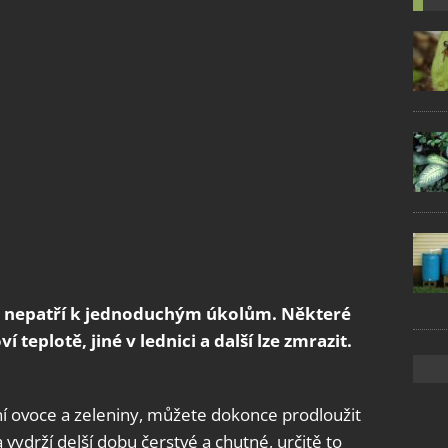
c nepatří k jednoduchým úkolům. Některé
 teplotě, jiné v lednici a další lze zmrazit.
ní ovoce a zeleniny, můžete dokonce prodloužit
 vydrží delší dobu čerstvé a chutné, určitě to