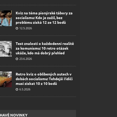
Kvíz na téma pionýrské tábory za
socialismu: Kdo je zažil, bez
problému získá 12 ze 12 bodů
12.5.2026
Test znalostí o každodenní realitě
za komunismu: 10 retro otázek
ukáže, kdo má dobrý přehled
23.6.2026
Retro kvíz o oblíbených autech v
dobách socialismu: Tehdejší řidiči
musí získat 10 z 10 bodů
6.5.2026
HAVÉ NOVINKY