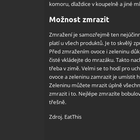
komoru, dlaždice v koupelně a jiné mí
Možnost zmrazit
Zmražení je samozřejmě ten nejúčinněj
platí u všech produktů. Je to skvělý 
Před zmražením ovoce i zeleninu důk
čisté vkládejte do mrazáku. Takto na
třeba v zimě. Velmi se to hodí pro uc
ovoce a zeleninu zamrazit je umístit 
Zeleninu můžete mrazit úplně všechn
zmrazit i to. Nejlépe zmrazíte bobulo
třešně.
Zdroj. EatThis