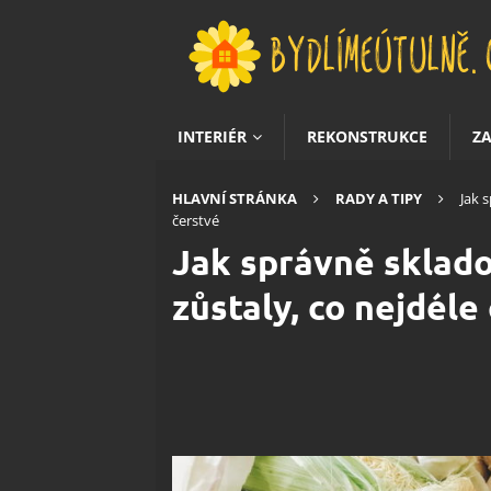
INTERIÉR
REKONSTRUKCE
Z
HLAVNÍ STRÁNKA
RADY A TIPY
Jak 
čerstvé
Jak správně sklado
zůstaly, co nejdéle