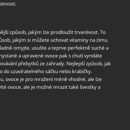
stnosti.
ší způsob, jakým lze prodloužit trvanlivost. To
způsob, jakým si můžete uchovat vitaminy na zimu.
ladně omyjte, usušte a teprve perfektně suché a
chystané a upravené ovoce pak s chutí vyndáte
hovávání přebytků ze zahrady. Nejlepší způsob, jak
ho do uzavíratelného sáčku nebo krabičky.
u, ovoce je pro mražení méně vhodné, ale lze
vité ovoce, ale je možné mrazit také švestky a