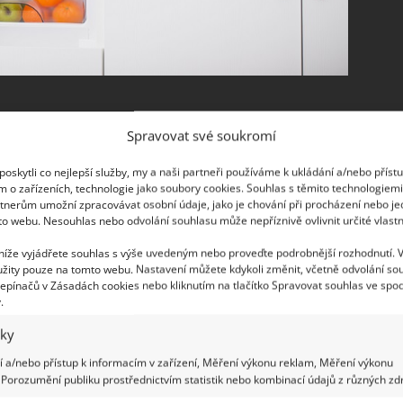
lé a těkavé
Spravovat své soukromí
zrálé druhy ovoce a zeleniny. Vše, co je plně zralé,
oskytli co nejlepší služby, my a naši partneři používáme k ukládání a/nebo příst
m o zařízeních, technologie jako soubory cookies. Souhlas s těmito technologiem
 pro ovoce, které se říká, že je nejlepší skladovat
tnerům umožní zpracovávat osobní údaje, jako je chování při procházení nebo j
, jahody, borůvky, jablka, hrušky a švestky patří
to webu. Nesouhlas nebo odvolání souhlasu může nepříznivě ovlivnit určité vlastn
ou opravdu zralé. Zelenině je také dobře v lednici
 níže vyjádřete souhlas s výše uvedeným nebo proveďte podrobnější rozhodnutí. 
je nezapomeňte vyndat z původního obalu. Saláty,
žity pouze na tomto webu. Nastavení můžete kdykoli změnit, včetně odvolání so
epínačů v Zásadách cookies nebo kliknutím na tlačítko Spravovat souhlas ve spod
litu a umístěte je do lednice jen tak. Stejně tak
.
tenových sáčkách.
iky
ojové teplotě
 a/nebo přístup k informacím v zařízení, Měření výkonu reklam, Měření výkonu
Porozumění publiku prostřednictvím statistik nebo kombinací údajů z různých zdr