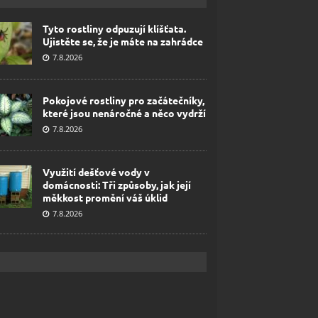
Tyto rostliny odpuzují klíšťata.
Ujistěte se, že je máte na zahrádce
7.8.2026
Pokojové rostliny pro začátečníky,
které jsou nenáročné a něco vydrží
7.8.2026
Využití dešťové vody v
domácnosti: Tři způsoby, jak její
měkkost promění váš úklid
7.8.2026