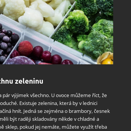
chnu zeleninu
na pár výjimek všechno. U ovoce můžeme říct, že
oduché. Existuje zelenina, která by v lednici
začíná hnít. Jedná se zejména o brambory, česnek
 měli být raději skladovány někde v chladné a
mě sklep, pokud jej nemáte, můžete využít třeba