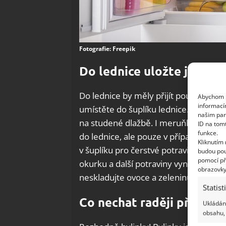
Fotografie: Freepik
Do lednice uložte jen zra
Do lednice by měly přijít pouze plně u
Abychom p
informací
umístěte do šuplíku lednice. To patří i
našim par
na studené dlažbě. I meruňky, broskve
ID na tom
funkce.
do lednice, ale pouze v případě, že js
Kliknutím
v šuplíku pro čerstvé potraviny. Jen 
budou pou
pomocí př
okurku a další potraviny vyndejte z ige
obrazovky
neskladujte ovoce a zeleninu v mikro
Statist
Co nechat raději při pok
Ukládání
obsahu, 