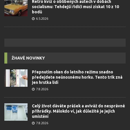
Retro kvíz o oblíbených autech v dobách
socialismu: Tehdejší řidiči musí získat 10 z 10
bodů
6.5.2026
ŽHAVÉ NOVINKY
Přepnutím oken do letního režimu snadno
předejdete neúnosnému horku. Tento trik zná
jen hrstka lidí
7.8.2026
Celý život dáváte prášek a aviváž do nesprávné
přihrádky. Málokdo ví, jak důležité je jejich
umístění
7.8.2026