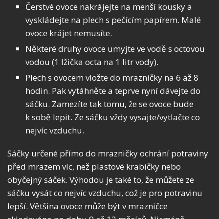
Čerstvé ovoce nakrájejte na menší kousky a
vyskládejte na plech s pečícím papírem. Malé
ovoce krájet nemusíte.
Některé druhy ovoce umyjte ve vodě s octovou
vodou (1 lžička octa na 1 litr vody).
Plech s ovocem vložte do mrazničky na 6 až 8
hodin. Pak vytáhněte a teprve nyní dávejte do
sáčku. Zamezíte tak tomu, že se ovoce bude
k sobě lepit. Ze sáčku vždy vysajte/vytlačte co
nejvíc vzduchu.
Sáčky určené přímo do mrazničky ochrání potraviny
před mrazem víc, než plastové krabičky nebo
obyčejný sáček. Výhodou je také to, že můžete ze
sáčku vysát co nejvíc vzduchu, což je pro potravinu
lepší. Většina ovoce může být v mrazničce