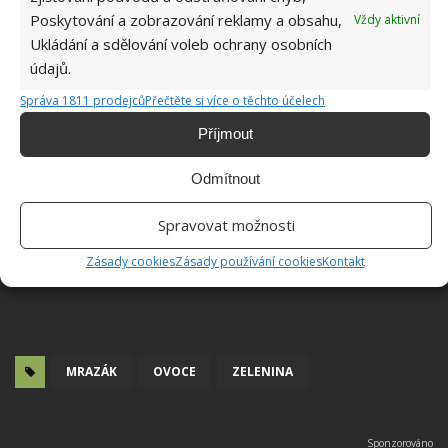
Poskytování a zobrazování reklamy a obsahu,
Vždy aktivní
Ukládání a sdělování voleb ochrany osobních
údajů.
Správa 1811 prodejců
Přečtěte si více o těchto účelech
Příjmout
Odmítnout
Spravovat možnosti
Zásady cookies
Zásady používání cookies
Kontakt
MRAZÁK
OVOCE
ZELENINA