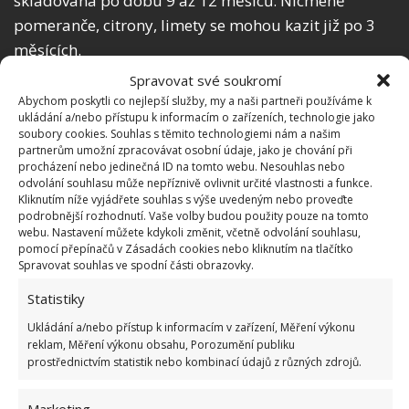
skladována po dobu 9 až 12 měsíců. Nicméně
pomeranče, citrony, limety se mohou kazit již po 3
měsících.
Spravovat své soukromí
Zelenina
Abychom poskytli co nejlepší služby, my a naši partneři používáme k
ukládání a/nebo přístupu k informacím o zařízeních, technologie jako
soubory cookies. Souhlas s těmito technologiemi nám a našim
Zeleninu pečlivě umyjte (rovněž použijte roztok
partnerům umožní zpracovávat osobní údaje, jako je chování při
octa a vody) a zbavte všech nečistot. Nakrájejte
procházení nebo jedinečná ID na tomto webu. Nesouhlas nebo
odvolání souhlasu může nepříznivě ovlivnit určité vlastnosti a funkce.
ji na kousky – květák a brokolici rozdělte na
Kliknutím níže vyjádřete souhlas s výše uvedeným nebo proveďte
růžičky, mrkev nakrájejte třeba na kolečka
podrobnější rozhodnutí. Vaše volby budou použity pouze na tomto
webu. Nastavení můžete kdykoli změnit, včetně odvolání souhlasu,
apod.
pomocí přepínačů v Zásadách cookies nebo kliknutím na tlačítko
Ztrátě živin zabráníte u zeleniny tím, že
Spravovat souhlas ve spodní části obrazovky.
zpomalíte enzymové aktivity. Jak na to? Zeleninu
Statistiky
vložte do košíku pro vaření v páře anebo do
Ukládání a/nebo přístup k informacím v zařízení, Měření výkonu
sítka a ponořte na 1 až 4 minuty (dle druhu
reklam, Měření výkonu obsahu, Porozumění publiku
prostřednictvím statistik nebo kombinací údajů z různých zdrojů.
zeleniny) do vroucí vody. Po uplynutí doby
přeneste sítko či košík do nádoby se studenou
Marketing