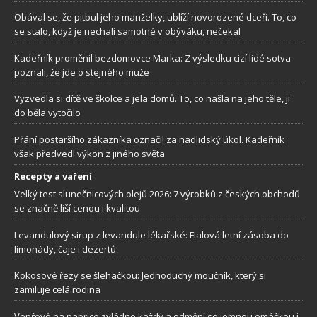
Obával se, že pitbul jeho manželky, ublíží novorozené dceři. To, co
se stalo, když je nechali samotné v obýváku, nečekal
Kadeřník proměnil bezdomovce Marka: Z výsledku cizí lidé sotva
poznali, že jde o stejného muže
Vyzvedla si dítě ve školce a jela domů. To, co našla na jeho těle, ji
do běla vytočilo
Přání postaršího zákazníka označil za nadlidský úkol. Kadeřník
však předvedl výkon z jiného světa
Recepty a vaření
Velký test slunečnicových olejů 2026: 7 výrobků z českých obchodů
se značně liší cenou i kvalitou
Levandulový sirup z levandule lékařské: Fialová letní zásoba do
limonády, čaje i dezertů
Kokosové řezy se šlehačkou: Jednoduchý moučník, který si
zamiluje celá rodina
Vepřové na paprice zvládne každý a odmění se jemnou omáčkou i