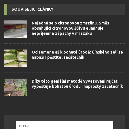
SOUVISEJÍCÍ ČLÁNKY
Nejedná se o citronovou zmrzlinu. Směs
obsahující citronovou šťávu eliminuje
nepříjemné zápachy v mrazáku
Od semene až k bohaté úrodě: Čínského zelí se
nabaží i pěstitel začátečník
Díky této geniální metodě vyvazování rajčat
vypěstuje bohatou úrodu i naprostý začátečník