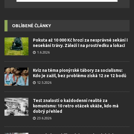
OBLÍBENÉ ČLÁNKY
Pokuta až 10 000 Kč hrozí za nesprávné sekání i
nesekání trávy. Záleží i na prostředku a lokaci
1.6.2026
Kvíz na téma pionýrské tábory za socialismu:
Kdo je zažil, bez problému získá 12 ze 12 bodů
12.5.2026
Test znalostí o každodenní realitě za
komunismu: 10 retro otázek ukáže, kdo má
dobrý přehled
23.6.2026