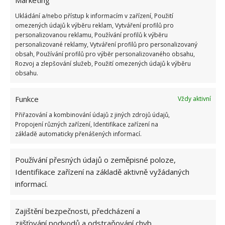
vodou a hoďte do ní i několik kostek ledu. Tento
krok zabrání ztrátě živin.
Ukládání a/nebo přístup k informacím v zařízení, Použití
omezených údajů k výběru reklam, Vytváření profilů pro
Nechte zeleninu pak okapat a oschnout. Bude-li
personalizovanou reklamu, Používání profilů k výběru
personalizované reklamy, Vytváření profilů pro personalizovaný
se jednat o listovou zeleninu, vymačkejte z ní
obsah, Používání profilů pro výběr personalizovaného obsahu,
přebytečnou vodu a vložte do sáčku – po
Rozvoj a zlepšování služeb, Použití omezených údajů k výběru
zmrznutí budou sáčky tvořit skladné cihličky.
obsahu.
U větších kusů zeleniny postupujte stejně, jako
Funkce
Vždy aktivní
u ovoce. Nejdříve nechte zamrazit samostatné
Přiřazování a kombinování údajů z jiných zdrojů údajů,
kousky. Možná jste si všimli, že zelenina
Propojení různých zařízení, Identifikace zařízení na
z obchodu se k sobě nelepí a nevznikají hroudy,
základě automaticky přenášených informací.
které je problém od sebe odtrhnout. Tajemství
spočívá v mražení jednotlivých kusů, teprve
Používání přesných údajů o zeměpisné poloze,
následně se vloží do společného sáčku.
Identifikace zařízení na základě aktivně vyžádaných
informací.
Obrázek: pixabay
Zajištění bezpečnosti, předcházení a
zjišťování podvodů a odstraňování chyb,