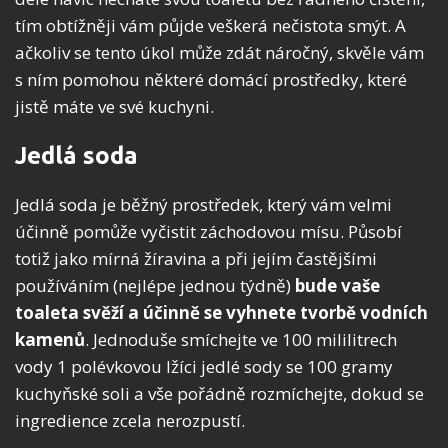
tím obtížněji vám půjde veškerá nečistota smýt. A
ačkoliv se tento úkol může zdát náročný, skvěle vám
s ním pomohou některé domácí prostředky, které
jistě máte ve své kuchyni.
Jedlá soda
Jedlá soda je běžný prostředek, který vám velmi
účinně pomůže vyčistit záchodovou mísu. Působí
totiž jako mírná žíravina a při jejím častějšími
používáním (nejlépe jednou týdně)
bude vaše
toaleta svěží a účinně se vyhnete tvorbě vodních
kamenů
. Jednoduše smíchejte ve 100 mililitrech
vody 1 polévkovou lžíci jedlé sody se 100 gramy
kuchyňské soli a vše pořádně rozmíchejte, dokud se
ingredience zcela nerozpustí.