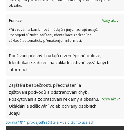
Fotografie: Unsplash
obsahu.
Ústní voda
Funkce
Vždy aktivní
Se špinavým záchodem a usazenými nečistotami
Přiřazování a kombinování údajů z jiných zdrojů údajů,
Propojení různých zařízení, Identifikace zařízení na
vám dokáže pomoci také ústní voda. Není sice tak
základě automaticky přenášených informací.
účinná, jako ocet nebo jedlá soda, ale podle mnoha
kutilů se při častějším používání osvědčila na
Používání přesných údajů o zeměpisné poloze,
jedničku. Disponuje totiž
silnými čistícími,
Identifikace zařízení na základě aktivně vyžádaných
desinfikujícími a leštícími vlastnostmi
, díky
informací.
kterým skvěle bojuje proti veškeré špíně. Opět jí
stačí nalít na večer přímo do záchodové mísy, nechat
Zajištění bezpečnosti, předcházení a
přes noc působit a ráno záchodovou štětkou místo
zjišťování podvodů a odstraňování chyb,
vyčistit. Toaleta bude nejen čistá, ale také bude
Poskytování a zobrazování reklamy a obsahu,
Vždy aktivní
Ukládání a sdělování voleb ochrany osobních
příjemně vonět.
údajů.
Zdroj:
The Spruce
Správa 1811 prodejců
Přečtěte si více o těchto účelech