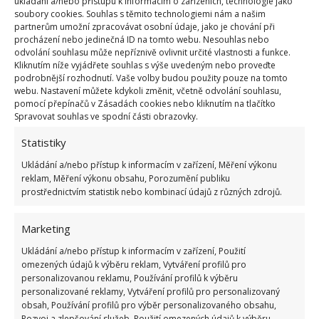
ukládání a/nebo přístupu k informacím o zařízeních, technologie jako
veškerého prádla a
poradí si také s usazeninami
soubory cookies. Souhlas s těmito technologiemi nám a našim
partnerům umožní zpracovávat osobní údaje, jako je chování při
v rychlovarných konvicích
, vanách a umyvadlech.
procházení nebo jedinečná ID na tomto webu. Nesouhlas nebo
Přestože jde o mírnou kyselinu, nemusíte se obávat –
odvolání souhlasu může nepříznivě ovlivnit určité vlastnosti a funkce.
Kliknutím níže vyjádřete souhlas s výše uvedeným nebo proveďte
nezpůsobuje žádná vedlejší poškození a je velmi
podrobnější rozhodnutí. Vaše volby budou použity pouze na tomto
šetrný ke každému materiálu.
webu. Nastavení můžete kdykoli změnit, včetně odvolání souhlasu,
pomocí přepínačů v Zásadách cookies nebo kliknutím na tlačítko
Spravovat souhlas ve spodní části obrazovky.
Statistiky
Ukládání a/nebo přístup k informacím v zařízení, Měření výkonu
reklam, Měření výkonu obsahu, Porozumění publiku
prostřednictvím statistik nebo kombinací údajů z různých zdrojů.
Marketing
Ukládání a/nebo přístup k informacím v zařízení, Použití
omezených údajů k výběru reklam, Vytváření profilů pro
personalizovanou reklamu, Používání profilů k výběru
personalizované reklamy, Vytváření profilů pro personalizovaný
obsah, Používání profilů pro výběr personalizovaného obsahu,
Rozvoj a zlepšování služeb, Použití omezených údajů k výběru