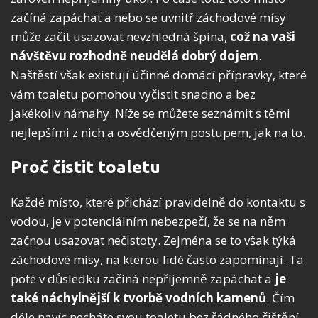
začíná zapáchat a nebo se uvnitř záchodové mísy
může začít usazovat nevzhledná špína,
což na vaši
návštěvu rozhodně neudělá dobrý dojem
.
Naštěstí však existují účinné domácí přípravky, které
vám toaletu pomohou vyčistit snadno a bez
jakékoliv námahy. Níže se můžete seznámit s těmi
nejlepšími z nich a osvědčeným postupem, jak na to.
Proč čistit toaletu
Každé místo, které přichází pravidelně do kontaktu s
vodou, je v potenciálním nebezpečí, že se na něm
začnou usazovat nečistoty. Zejména se to však týká
záchodové mísy, na kterou lidé často zapomínají. Ta
poté v důsledku začíná nepříjemně zapáchat a
je
také náchylnější k tvorbě vodních kamenů
. Čím
déle navíc necháte svou toaletu bez řádného čištění,