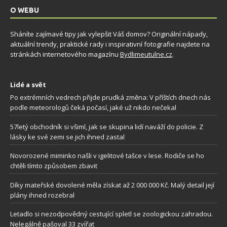
O WEBU
Sháníte zajímavé tipy jak vylepšit Váš domov? Originální nápady,
aktuální trendy, praktické rady i inspirativní fotografie najdete na
stránkách internetového magazínu
Bydlimeutulne.cz
.
Lidé a svět
Po extrémních vedrech přijde prudká změna: V příštích dnech nás
podle meteorologů čeká počasí, jaké už nikdo nečekal
57letý obchodník si všiml, jak se skupina lidí naváží do policie. Z
lásky ke své zemi se jich ihned zastal
Novorozené miminko našli v igelitové tašce v lese. Rodiče se ho
chtěli tímto způsobem zbavit
Díky mateřské dovolené měla získat až 2 000 000 Kč. Malý detail její
plány ihned rozebral
Letadlo si nezodpovědný cestující spletl se zoologickou zahradou.
Nelegálně pašoval 33 zvířat