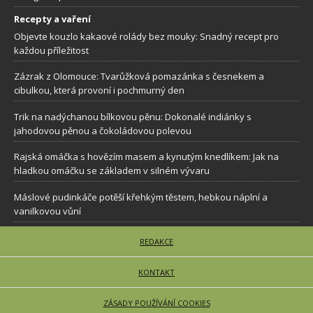
Recepty a vaření
Objevte kouzlo kakaové rolády bez mouky: Snadný recept pro
každou příležitost
Zázrak z Olomouce: Tvarůžková pomazánka s česnekem a
cibulkou, která provoní i pochmurný den
Trik na nadýchanou bílkovou pěnu: Dokonalé indiánky s
jahodovou pěnou a čokoládovou polevou
Rajská omáčka s hovězím masem a kynutým knedlíkem: Jak na
hladkou omáčku se základem v silném vývaru
Máslové pudinkáče potěší křehkým těstem, hebkou náplní a
vanilkovou vůní
REDAKCE
KONTAKT
ZÁSADY POUŽÍVÁNÍ COOKIES