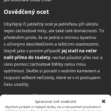
Osvědčený ocet
Obyčejný či jablečný ocet je jedničkou při úklidu
nejen záchodové mísy, ale také celé domácnosti. To
především proto, že se jedná o mírnou kyselinu
s účinnými desinfekčními a leštícími vlastnostmi.
Stejně jako v prvním případě
jej stačí na večer
nalít přímo do toalety
, nechat působit přes noc a
ráno pomocí záchodové štětky celou mísu
vydrhnout. Skvěle si poradí s vodním kamenem a
rozpustí veškeré nečistoty, které se v ní postupem
času usadily.
Ocet vám pomůže také s mastnotou a usazenou
Spravovat své soukromí
špínou na nádobí či sporáku a jiných spotřebičích,
Abychom poskytli co nejlepší služby, my a naši partneři používáme k
můžete jej použít namísto aviváže pro vyčištění