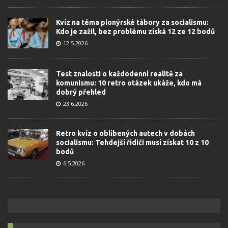
Kvíz na téma pionýrské tábory za socialismu:
Kdo je zažil, bez problému získá 12 ze 12 bodů
12.5.2026
Test znalostí o každodenní realitě za
komunismu: 10 retro otázek ukáže, kdo má
dobrý přehled
23.6.2026
Retro kvíz o oblíbených autech v dobách
socialismu: Tehdejší řidiči musí získat 10 z 10
bodů
6.5.2026