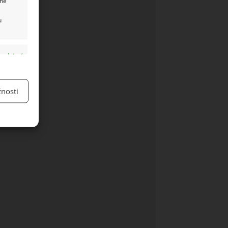
ané
u
y aktivní
nosti
y aktivní