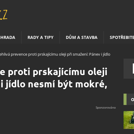
AHRADA
RADY A TIPY
DŮM A STAVBA
SPOTŘEBIT
ehlivá prevence proti prskajícímu oleji při smažení: Pánev i jídlo
 proti prskajícímu oleji
i jídlo nesmí být mokré,
O