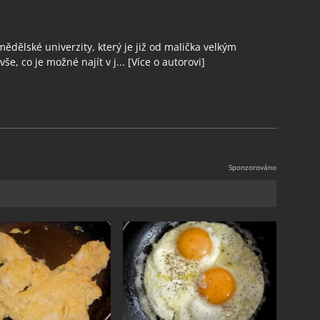
ědělské univerzity, který je již od malička velkým
še, co je možné najít v j...
[Více o autorovi]