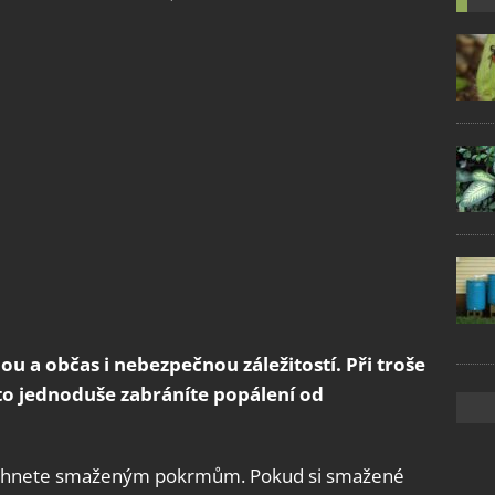
 a občas i nebezpečnou záležitostí. Při troše
kto jednoduše zabráníte popálení od
nevyhnete smaženým pokrmům. Pokud si smažené