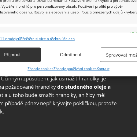
í profilů pro personalizovanou reklamu, Používání profilů k výběru personalizov
 Vytváření profilů pro personalizovaný obsah, Používání profilů pro výběr
lizovaného obsahu, Rozvoj a zlepšování služeb, Použití omezených údajů k výběr
e
Vžd
11 prodejců
Přečtěte si více o těchto účelech
ání a kombinování údajů z jiných zdrojů údajů, Propojení různých zařízení,
kace zařízení na základě automaticky přenášených informací.
ranolky
Spravovat mož
Příjmout
Odmítnout
ání přesných údajů o zeměpisné poloze, Identifikace zařízení na
Zásady cookies
Zásady používání cookies
Kontakt
 může být při smažení brambor na hranolky. I
ě aktivně vyžádaných informací.
 Účinným způsobem, jak usmažit hranolky, je
na požadované hranolky
do studeného oleje a
ění bezpečnosti, předcházení a zjišťování podvodů a
vat a u toho bude smažit hranolky, aniž by měl
ňování chyb, Poskytování a zobrazování reklamy a obsahu,
Vžd
m případě pánev nepřikrývejte pokličkou, protože
ní a sdělování voleb ochrany osobních údajů.
k.