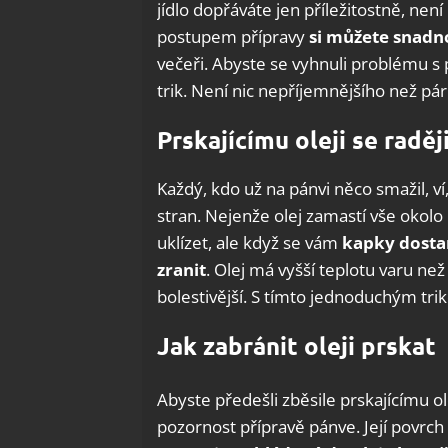
jídlo dopřáváte jen příležitostně, ne
postupem přípravy
si můžete snadn
večeři. Abyste se vyhnuli problému s
trik. Není nic nepříjemnějšího než pá
Prskajícímu oleji se radě
Každý, kdo už na pánvi něco smažil, ví
stran. Nejenže olej zamastí vše okolo
uklízet, ale když se vám
kapky dosta
zranit
. Olej má vyšší teplotu varu n
bolestivější. S tímto jednoduchým trik
Jak zabránit oleji prskat
Abyste předešli zběsile prskajícímu ol
pozornost přípravě pánve. Její povrch