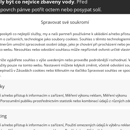
ly být co nejvíce zbaveny vody
. Před
povrch pánve potřít octem nebo posypat solí.
skání rozehřátého oleje při kontaktu s další
Spravovat své soukromí
oskytli co nejlepší služby, my a naši partneři používáme k ukládání a/nebo příst
m o zařízeních, technologie jako soubory cookies. Souhlas s těmito technologiem
tnerům umožní zpracovávat osobní údaje, jako je chování při procházení nebo j
to webu. Nesouhlas nebo odvolání souhlasu může nepříznivě ovlivnit určité vlastn
 níže vyjádřete souhlas s výše uvedeným nebo proveďte podrobnější rozhodnutí. 
žity pouze na tomto webu. Nastavení můžete kdykoli změnit, včetně odvolání so
epínačů v Zásadách cookies nebo kliknutím na tlačítko Spravovat souhlas ve spod
.
iky
 a/nebo přístup k informacím v zařízení, Měření výkonu reklam, Měření výkonu
Porozumění publiku prostřednictvím statistik nebo kombinací údajů z různých zdr
ing
 a/nebo přístup k informacím v zařízení, Použití omezených údajů k výběru rekla