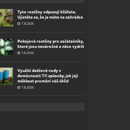
Tyto rostliny odpuzují klíšťata.
Ujistěte se, že je máte na zahrádce
7.8.2026
Pokojové rostliny pro začátečníky,
které jsou nenáročné a něco vydrží
7.8.2026
Využití dešťové vody v
domácnosti: Tři způsoby, jak její
měkkost promění váš úklid
7.8.2026