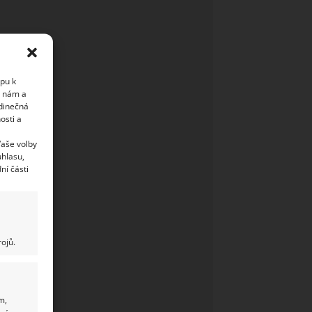
upu k
i nám a
edinečná
osti a
Vaše volby
uhlasu,
ní části
ojů.
m,