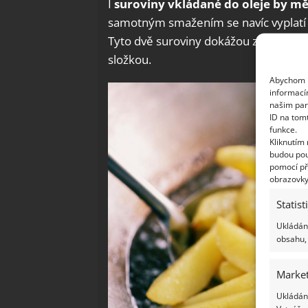
I
suroviny vkládané do oleje by mě
samotným smažením se navíc vyplatí 
Tyto dvě suroviny dokážou zabránit pr
složkou.
Abychom p
informací
našim par
ID na tom
funkce.
Kliknutím
budou pou
pomocí př
obrazovky
Statist
Ukládání
obsahu, 
Market
Ukládání