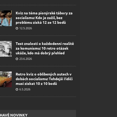
Kvíz na téma pionýrské tábory za
socialismu: Kdo je zažil, bez
problému získá 12 ze 12 bodů
12.5.2026
Test znalostí o každodenní realitě
za komunismu: 10 retro otázek
ukáže, kdo má dobrý přehled
23.6.2026
Retro kvíz o oblíbených autech v
dobách socialismu: Tehdejší řidiči
musí získat 10 z 10 bodů
6.5.2026
HAVÉ NOVINKY