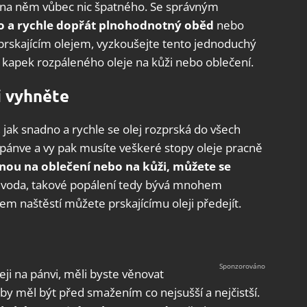
ní na něm vůbec nic špatného. Se správným
o a rychle dopřát plnohodnotný oběd
nebo
 prskajícím olejem, vyzkoušejte tento jednoduchý
r kapek rozpáleného oleje na kůži nebo oblečení.
ji vyhněte
, jak snadno a rychle se olej rozprská do všech
 pánve a vy pak musíte veškeré stopy oleje pracně
nou na oblečení nebo na kůži, můžete se
ež voda, takové popálení tedy bývá mnohem
em naštěstí můžete prskajícímu oleji předejít.
eji na pánvi, měli byste věnovat
 by měl být před smažením co nejsušší a nejčistší.