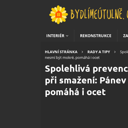
INTERIÉR
REKONSTRUKCE
Z
HLAVNÍ STRÁNKA
RADY A TIPY
Spol
nesmí být mokré, pomáhá i ocet
Spolehlivá prevence
při smažení: Pánev 
pomáhá i ocet