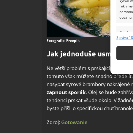
Vytvářen
reklamy,
persona
obsahu.
Funkc
Správa 18
Fotografie: Freepik
Přiřazov
Identifi
Jak jednoduše usmažit h
Použív
Největší problém s prskajícím olejem
základ
tomuto však můžete snadno předejít.
nasypat syrové brambory nakrájené 
Zajišt
zapnout sporák
. Olej se bude zahří
odstra
tendenci prskat všude okolo. V žádné
Ukládá
byste přišli o specifickou chuť hranole
Zdroj:
Gotowanie