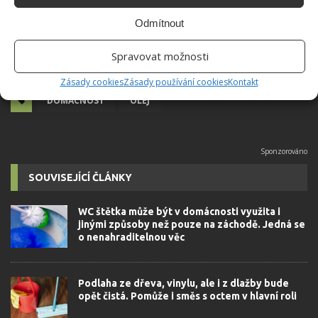
Odmítnout
Spravovat možnosti
Zásady cookies
Zásady používání cookies
Kontakt
DOMÁCNOST
OLEJ
SOUVISEJÍCÍ ČLÁNKY
WC štětka může být v domácnosti využita i
jinými způsoby než pouze na záchodě. Jedná se
o nenahraditelnou věc
Podlaha ze dřeva, vinylu, ale i z dlažby bude
opět čistá. Pomůže i směs s octem v hlavní roli