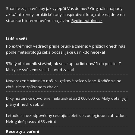
Sháníte zajímavé tipy jak vylepšit Váš domov? Originální nápady,
aktuální trendy, praktické rady i inspirativní fotografie najdete na
stránkách internetového magazínu
Bydlimeutulne.cz
.
Lidé a svět
Po extrémních vedrech přijde prudká změna: V příštích dnech nás
podle meteorologů čeká počasí, jaké už nikdo nečekal
57letý obchodník si všiml, jak se skupina lidí naváží do policie. Z
lásky ke své zemi se jich ihned zastal
Novorozené miminko našli v igelitové tašce v lese. Rodiče se ho
chtěli tímto způsobem zbavit
Díky mateřské dovolené měla získat až 2 000 000 Kč. Malý detail její
plány ihned rozebral
Letadlo si nezodpovědný cestující spletl se zoologickou zahradou.
Nelegálně pašoval 33 zvířat
Recepty a vaření