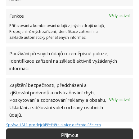
Pomůže odstranit barvy
Funkce
Vždy aktivní
Máte ruce od barev? Než je začnete drhnout, potřete
Přiřazování a kombinování údajů z jiných zdrojů údajů,
ruce olejem a vmasírujte do pokožky. Teprve následně
Propojení různých zařízení, Identifikace zařízení na
základě automaticky přenášených informací.
běžte ruce umýt vodou a mýdlem. Barva půjde dolů
snáze.
Používání přesných údajů o zeměpisné poloze,
Identifikace zařízení na základě aktivně vyžádaných
informací.
Zajištění bezpečnosti, předcházení a
zjišťování podvodů a odstraňování chyb,
Poskytování a zobrazování reklamy a obsahu,
Vždy aktivní
Ukládání a sdělování voleb ochrany osobních
údajů.
Správa 1811 prodejců
Přečtěte si více o těchto účelech
Příjmout