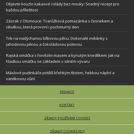
Objevte kouzlo kakaové rolády bez mouky: Snadný recept pro
každou příležitost
Zázrak z Olomouce: Tvarůžková pomazánka s česnekem a
cibulkou, která provoní i pochmurný den
Trik na nadýchanou bílkovou pěnu: Dokonalé indiánky s
jahodovou pěnou a čokoládovou polevou
Rajská omáčka s hovězím masem a kynutým knedlíkem: Jak na
hladkou omáčku se základem v silném vývaru
Máslové pudinkáče potěší křehkým těstem, hebkou náplní a
vanilkovou vůní
REDAKCE
KONTAKT
ZÁSADY POUŽÍVÁNÍ COOKIES
ZÁSADY COOKIES (EU)