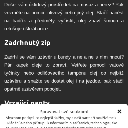
Došel vám úklidový prostředek na mosaz a nerez? Pak
vezměte na pomoc olivový nebo jiný olej. Stačí nanést
na hadřík a předměty vyčistit, olej zbaví šmouh a
retušuje i škrábance.
Zadrhnutý zip
Zadrhl se vám uzávěr u bundy a ne a ne s ním hnout?
Pár kapek oleje to zpraví. Vetřete pomocí vatové
tyčinky nebo odličovacího tampónu olej co nejblíž
uzávěru a snažte se dostat olej i na jezdce, pak stačí
opatrně uzávěrem popojet.
Vrzající panty
Spravovat své soukromí
Vrzají vám dvířka od nábytku či dokonce vchodové
Abychom poskytli co nejlepší služby, my a naši partneři používáme k
ukládání a/nebo přístupu k informacím o zařízeních, technologie jako
dveře? Pak je pomoc snadná. Nakapejte trochu