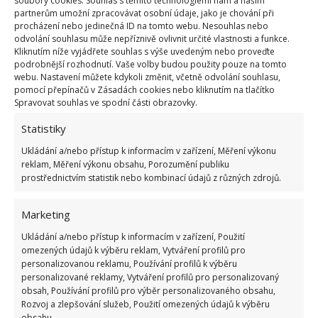
soubory cookies. Souhlas s těmito technologiemi nám a našim
olivového oleje (může být i jiný) do pantu a několikrát
partnerům umožní zpracovávat osobní údaje, jako je chování při
procházení nebo jedinečná ID na tomto webu. Nesouhlas nebo
dveře otevřete a zavřete, aby se olej dostal na ta
odvolání souhlasu může nepříznivě ovlivnit určité vlastnosti a funkce.
Kliknutím níže vyjádřete souhlas s výše uvedeným nebo proveďte
správná místa. Podle potřeby ještě kápněte trochu oleje
podrobnější rozhodnutí. Vaše volby budou použity pouze na tomto
a máte klid.
webu. Nastavení můžete kdykoli změnit, včetně odvolání souhlasu,
pomocí přepínačů v Zásadách cookies nebo kliknutím na tlačítko
Spravovat souhlas ve spodní části obrazovky.
Statistiky
Ukládání a/nebo přístup k informacím v zařízení, Měření výkonu
reklam, Měření výkonu obsahu, Porozumění publiku
prostřednictvím statistik nebo kombinací údajů z různých zdrojů.
Marketing
Ukládání a/nebo přístup k informacím v zařízení, Použití
omezených údajů k výběru reklam, Vytváření profilů pro
personalizovanou reklamu, Používání profilů k výběru
personalizované reklamy, Vytváření profilů pro personalizovaný
obsah, Používání profilů pro výběr personalizovaného obsahu,
Fotografie: Pixabay
Rozvoj a zlepšování služeb, Použití omezených údajů k výběru
obsahu.