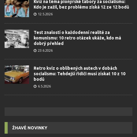
Kvíz na téma pionýrské tábory za socialismu:
Kdo je zažil, bez problému získá 12 ze 12 bodů
12.5.2026
Test znalostí o každodenní realitě za
komunismu: 10 retro otázek ukáže, kdo má
dobrý přehled
23.6.2026
Retro kvíz o oblíbených autech v dobách
socialismu: Tehdejší řidiči musí získat 10 z 10
bodů
6.5.2026
ŽHAVÉ NOVINKY