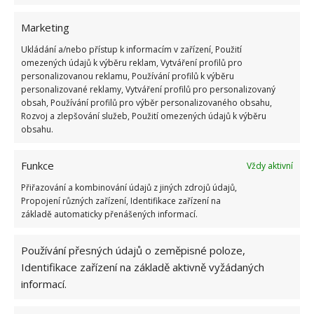
Pro rovnoměrný a profesionální vzhled změňte směr
Marketing
pohybu sekačky při každém sečení. Odměnou vám
Ukládání a/nebo přístup k informacím v zařízení, Použití
bude rovnoměrný růst trávy bez naklonění v jednom
omezených údajů k výběru reklam, Vytváření profilů pro
směru. Tím také zabráníte zhutnění půdy
personalizovanou reklamu, Používání profilů k výběru
personalizované reklamy, Vytváření profilů pro personalizovaný
způsobené opakovaným přejížděním přes stejná
obsah, Používání profilů pro výběr personalizovaného obsahu,
místa.
Posekanou trávu můžete sbírat do koše
,
Rozvoj a zlepšování služeb, Použití omezených údajů k výběru
ale pokud ji necháte na trávníku, bude sloužit jako
obsahu.
přirozený mulč. Snížíte tak potřebu dalšího hnojení a
Funkce
Vždy aktivní
trávník bude zelenější a zdravější.
Přiřazování a kombinování údajů z jiných zdrojů údajů,
Zdroj:
Geniale Tricks
Propojení různých zařízení, Identifikace zařízení na
základě automaticky přenášených informací.
Používání přesných údajů o zeměpisné poloze,
Identifikace zařízení na základě aktivně vyžádaných
informací.