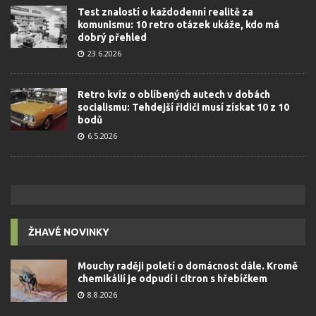
Test znalostí o každodenní realitě za
komunismu: 10 retro otázek ukáže, kdo má
dobrý přehled
23.6.2026
Retro kvíz o oblíbených autech v dobách
socialismu: Tehdejší řidiči musí získat 10 z 10
bodů
6.5.2026
ŽHAVÉ NOVINKY
Mouchy raději poletí o domácnost dále. Kromě
chemikálií je odpudí i citron s hřebíčkem
8.8.2026