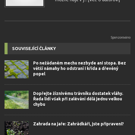
SOUVISEJÍCÍ ČLÁNKY
Po nežádaném mechu nezbyde ani stopa. Bez
větší námahy ho odstraní i křída a dřevěný
popel
Dopřejte žíznivému trávníku dostatek vláhy.
Řada lidí však při zalévání dělá jednu velkou
chybu
Zahrada na jaře: Zahrádkáři, jste připraveni?