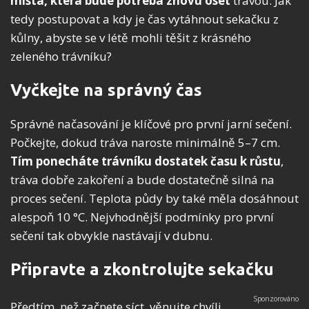
místa, která bude potřeba znovu oset
trávou. Jak
tedy postupovat a kdy je čas vytáhnout sekačku z
kůlny, abyste se v létě mohli těšit z krásného
zeleného trávníku?
Vyčkejte na správný čas
Správné načasování je klíčové pro první jarní sečení.
Počkejte, dokud tráva naroste minimálně 5–7 cm.
Tím ponecháte trávníku dostatek času k růstu
,
tráva dobře zakoření a bude dostatečně silná na
proces sečení. Teplota půdy by také měla dosáhnout
alespoň 10 °C. Nejvhodnější podmínky pro první
sečení tak obvykle nastávají v dubnu.
Připravte a zkontrolujte sekačku
Předtím, než začnete síct, věnujte chvíli