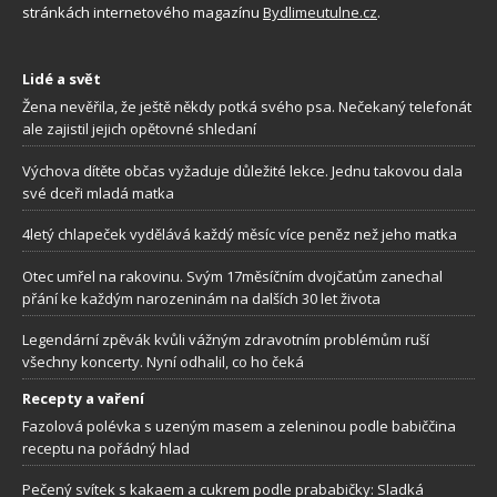
stránkách internetového magazínu
Bydlimeutulne.cz
.
Lidé a svět
Žena nevěřila, že ještě někdy potká svého psa. Nečekaný telefonát
ale zajistil jejich opětovné shledaní
Výchova dítěte občas vyžaduje důležité lekce. Jednu takovou dala
své dceři mladá matka
4letý chlapeček vydělává každý měsíc více peněz než jeho matka
Otec umřel na rakovinu. Svým 17měsíčním dvojčatům zanechal
přání ke každým narozeninám na dalších 30 let života
Legendární zpěvák kvůli vážným zdravotním problémům ruší
všechny koncerty. Nyní odhalil, co ho čeká
Recepty a vaření
Fazolová polévka s uzeným masem a zeleninou podle babiččina
receptu na pořádný hlad
Pečený svítek s kakaem a cukrem podle prababičky: Sladká