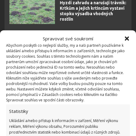
Hyzdí zahradu a narušují trávník:
Krtkům a jejich krtincům vystaví
stopku výsadba vhodných
rostlin
Spravovat své soukromí
Dodržujte pravidlo jedné třetiny
Abychom poskytli co nejlepší služby, my a naši partneři používáme k
ukládání a/nebo přístupu k informacím o zařízeních, technologie jako
Při prvním sečení neberte více než jednu třetinu
soubory cookies. Souhlas s těmito technologiemi nám a našim
partnerům umožní zpracovávat osobní údaje, jako je chování při
výšky trávy najednou. Příliš hluboké sečení trávu
procházení nebo jedinečná ID na tomto webu. Nesouhlas nebo
zatěžuje, oslabuje její kořeny a
zvýší se také
odvolání souhlasu může nepříznivě ovlivnit určité vlastnosti a funkce.
Kliknutím níže vyjádřete souhlas s výše uvedeným nebo proveďte
náchylnost k chorobám a růstu plevelů
.
podrobnější rozhodnutí. Vaše volby budou použity pouze na tomto
Pravidelné sečení, dodržující pravidlo jedné třetiny
webu. Nastavení můžete kdykoli změnit, včetně odvolání souhlasu,
pomocí přepínačů v Zásadách cookies nebo kliknutím na tlačítko
podpoří hustší a zdravější trávník. Postupně snižujte
Spravovat souhlas ve spodní části obrazovky.
výšku při následných sečeních, dokud nedosáhnete
Statistiky
požadované výšky trávy pro danou sezónu.
Ukládání a/nebo přístup k informacím v zařízení, Měření výkonu
reklam, Měření výkonu obsahu, Porozumění publiku
Sekání v různých směrech
prostřednictvím statistik nebo kombinací údajů z různých zdrojů.