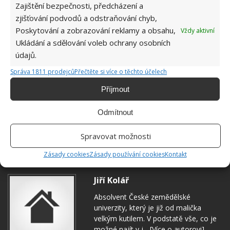
Zajištění bezpečnosti, předcházení a
zjišťování podvodů a odstraňování chyb,
Poskytování a zobrazování reklamy a obsahu,
Vždy aktivní
Ukládání a sdělování voleb ochrany osobních
údajů.
Správa 1811 prodejců
Přečtěte si více o těchto účelech
Příjmout
Odmítnout
Spravovat možnosti
SEKÁNÍ TRÁVY
TRÁVNÍK
ÚPRAVA TRÁVNÍKU
Zásady cookies
Zásady používání cookies
Kontakt
Jiří Kolář
Absolvent České zemědělské
univerzity, který je již od malička
velkým kutilem. V podstatě vše, co je
možné najít v j...
[Více o autorovi]