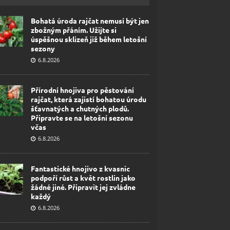
Bohatá úroda rajčat nemusí být jen
zbožným přáním. Užijte si
úspěšnou sklizeň již během letošní
sezony
6.8.2026
Přírodní hnojiva pro pěstování
rajčat, která zajistí bohatou úrodu
šťavnatých a chutných plodů.
Připravte se na letošní sezonu
včas
6.8.2026
Fantastické hnojivo z kvasnic
podpoří růst a květ rostlin jako
žádné jiné. Připravit jej zvládne
každý
6.8.2026