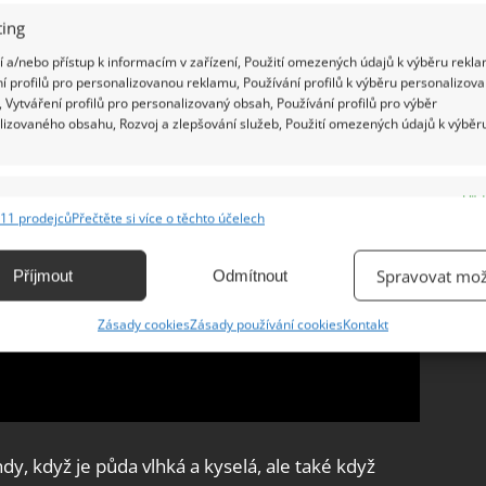
ing
 a/nebo přístup k informacím v zařízení, Použití omezených údajů k výběru rekla
í profilů pro personalizovanou reklamu, Používání profilů k výběru personalizov
 Vytváření profilů pro personalizovaný obsah, Používání profilů pro výběr
lizovaného obsahu, Rozvoj a zlepšování služeb, Použití omezených údajů k výběr
e
Vžd
11 prodejců
Přečtěte si více o těchto účelech
ání a kombinování údajů z jiných zdrojů údajů, Propojení různých zařízení,
kace zařízení na základě automaticky přenášených informací.
Spravovat mož
Příjmout
Odmítnout
ání přesných údajů o zeměpisné poloze, Identifikace zařízení na
Zásady cookies
Zásady používání cookies
Kontakt
ě aktivně vyžádaných informací.
ění bezpečnosti, předcházení a zjišťování podvodů a
ňování chyb, Poskytování a zobrazování reklamy a obsahu,
Vžd
ní a sdělování voleb ochrany osobních údajů.
dy, když je půda vlhká a kyselá, ale také když