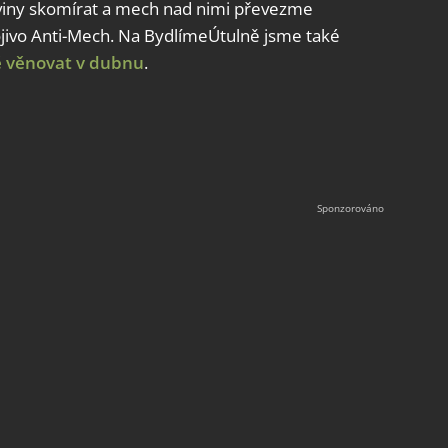
aviny skomírat a mech nad nimi převezme
ojivo Anti-Mech. Na BydlímeÚtulně jsme také
 věnovat v dubnu
.