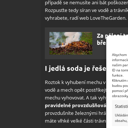
případě se nemusíte ani bát poškozen
Rozpusťte tedy síran ve vodě a trávní
vyhrabete, radí web LoveTheGarden.
Za pálení t
března vys
Abychom p
informací
našim par
I jedlá soda je řešením
ID na tom
funkce.
Kliknutím
Roztok k vyhubení mechu v trávníku mů
budou pou
vodě a mech opět postříkejte. Jedlá s
pomocí př
obrazovky
mechu vyhovovat. A tak vyhyne. Ke zle
pravidelné provzdušňování travní
Statist
provzdušníte železnými hráběmi. Mech
Ukládání
máte vlhké velké části trávníku, uvaž
obsahu, 