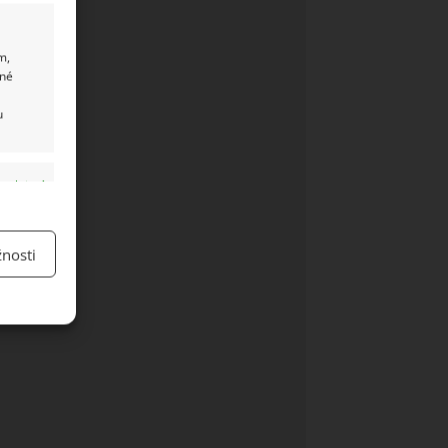
m,
ané
u
y aktivní
nosti
y aktivní