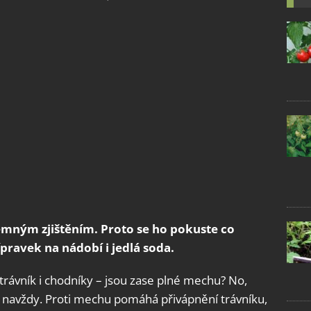
emným zjištěním. Proto se ho pokuste co
ípravek na nádobí i jedlá soda.
– trávník i chodníky – jsou zase plné mechu? No,
o navždy. Proti mechu pomáhá přivápnění trávníku,