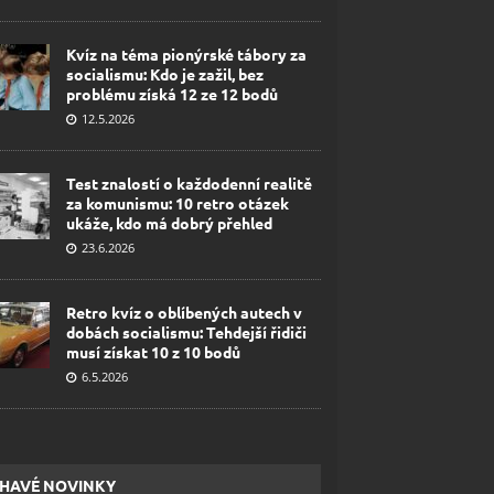
Kvíz na téma pionýrské tábory za
socialismu: Kdo je zažil, bez
problému získá 12 ze 12 bodů
12.5.2026
Test znalostí o každodenní realitě
za komunismu: 10 retro otázek
ukáže, kdo má dobrý přehled
23.6.2026
Retro kvíz o oblíbených autech v
dobách socialismu: Tehdejší řidiči
musí získat 10 z 10 bodů
6.5.2026
HAVÉ NOVINKY