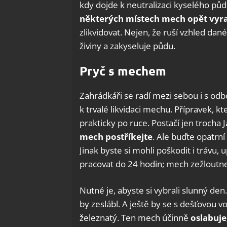
kdy dojde k neutralizaci kyselého půd
některých místech mech opět vyraš
zlikvidovat. Nejen, že ruší vzhled dané
živiny a zakyseluje půdu.
Pryč s mechem
Zahrádkáři se radí mezi sebou i s odbo
k trvalé likvidaci mechu. Přípravek,
prakticky po ruce. Postačí jen trocha 
mech postříkejte
. Ale buďte opatrn
Jinak byste si mohli poškodit i trávu
pracovat do 24 hodin; mech zežloutne 
Nutné je, abyste si vybrali slunný den.
by zeslábl. A ještě by se s dešťovou vo
železnatý. Ten mech účinně
oslabuje