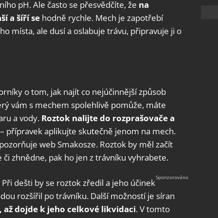
ního pH. Ale často se přesvědčíte, že
na
í a šíří se
hodně rychle. Mech je zapotřebí
ho místa, ale dusí a oslabuje trávu, připravuje ji o
rníky o tom, jak najít co nejúčinnější způsob
 který vám s mechem spolehlivě pomůže, máte
Jaru a vody.
Roztok nalijte do rozprašovače a
í – přípravek aplikujte skutečně jenom na mech.
, upozorňuje web Smakosze. Roztok by měl začít
či zhnědne, pak ho jen z trávníku vyhrabete.
 Při dešti by se roztok zředil a jeho účinek
dou rozšířil po trávníku. Další možností je síran
, až dojde k jeho celkové likvidaci
. V tomto