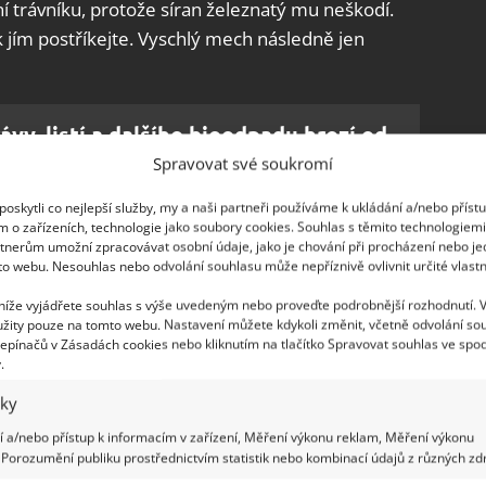
í trávníku, protože síran železnatý mu neškodí.
k jím postříkejte. Vyschlý mech následně jen
rávy, listí a dalšího bioodpadu hrozí od
oké pokuty až 50 000 Kč
Spravovat své soukromí
oskytli co nejlepší služby, my a naši partneři používáme k ukládání a/nebo příst
m o zařízeních, technologie jako soubory cookies. Souhlas s těmito technologiem
tnerům umožní zpracovávat osobní údaje, jako je chování při procházení nebo j
to webu. Nesouhlas nebo odvolání souhlasu může nepříznivě ovlivnit určité vlastn
 níže vyjádřete souhlas s výše uvedeným nebo proveďte podrobnější rozhodnutí. 
žete vytvořit i z jedlé sody. Rozmíchejte ji ve
žity pouze na tomto webu. Nastavení můžete kdykoli změnit, včetně odvolání so
oda je zásaditá, což nebude růstu a rozšiřování
epínačů v Zásadách cookies nebo kliknutím na tlačítko Spravovat souhlas ve spod
.
pšení kvality trávníku a zničení mechu
přispěje i
ch ploch
, třeba pomocí vertikutátoru. Malé plochy
iky
 se také drží tam, kde je vysoká vlhkost. Pokud
 a/nebo přístup k informacím v zařízení, Měření výkonu reklam, Měření výkonu
ujte o jeho odvodnění.
Porozumění publiku prostřednictvím statistik nebo kombinací údajů z různých zdr