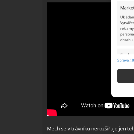
Market
Ukládání
Vytvářen
reklamy,
persona
obsahu.
Funkc
Správa 18
Přiřazov
Identifi
Použív
základ
Zajišt
odstra
Ukládá
Mech se v trávníku nerozšiřuje jen teh