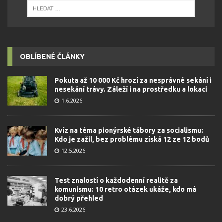
OBLÍBENÉ ČLÁNKY
Pokuta až 10 000 Kč hrozí za nesprávné sekání i
nesekání trávy. Záleží i na prostředku a lokaci
1.6.2026
Kvíz na téma pionýrské tábory za socialismu:
Kdo je zažil, bez problému získá 12 ze 12 bodů
12.5.2026
Test znalostí o každodenní realitě za
komunismu: 10 retro otázek ukáže, kdo má
dobrý přehled
23.6.2026