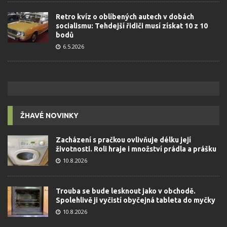
Retro kvíz o oblíbených autech v dobách
socialismu: Tehdejší řidiči musí získat 10 z 10
bodů
6.5.2026
ŽHAVÉ NOVINKY
Zacházení s pračkou ovlivňuje délku její
životnosti. Roli hraje i množství prádla a prášku
10.8.2026
Trouba se bude lesknout jako v obchodě.
Spolehlivě ji vyčistí obyčejná tableta do myčky
10.8.2026