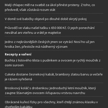
Malý chlapec měl na svatbě za úkol přinést prsteny. Z toho, co
předvedl, však zůstává rozum stát
V domě své babičky objevil po dlouhé době skrytý pokoj
Průvodčí ve vlaku našel tašku s 650 000 Kč. O jejich ponechání
neváhal ani vteřinu a vrátil je majitelce
Jedno z nejkrásnějších českých jmen se vytrácí: Nosí ho už jen
hrstka žen, přestože má nádherný význam
Recepty a vaření
Buchta z listového těsta s pudinkem a ovocem je rychlý moučník z
osmi surovin
Cuketa dostane česnekový kabát, brambory zlatou barvu a večeře
je rázem vyřešená
Broskvový koláč s drobenkou: Jednoduchý letní moučník, který
zaujme šťavnatým ovocem i křupavou vrstvou navrchu
Obrácené kuřecí řízky pro všechny, kteří chtějí známou klasiku v
chytřejším kabátku