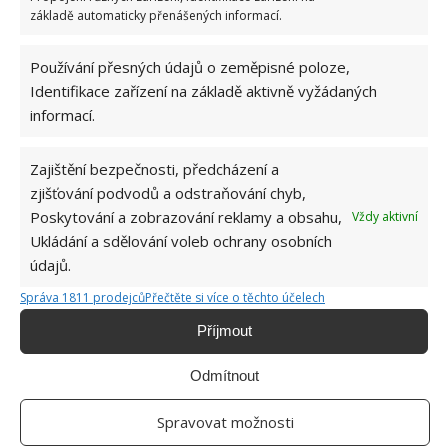
základě automaticky přenášených informací.
Používání přesných údajů o zeměpisné poloze,
Identifikace zařízení na základě aktivně vyžádaných
informací.
Zajištění bezpečnosti, předcházení a
ČIŠTĚNÍ
TROUBA
zjišťování podvodů a odstraňování chyb,
Poskytování a zobrazování reklamy a obsahu,
Vždy aktivní
Ukládání a sdělování voleb ochrany osobních
Hana Musilová
údajů.
Do redakce Bydlimeutulne.cz se
Správa 1811 prodejců
Přečtěte si více o těchto účelech
přidala během svých studií a práce
redaktorky ji tak nadchla, že se
Příjmout
rozhodla zůstat. Její v...
[Více o
autorovi]
Odmítnout
Spravovat možnosti