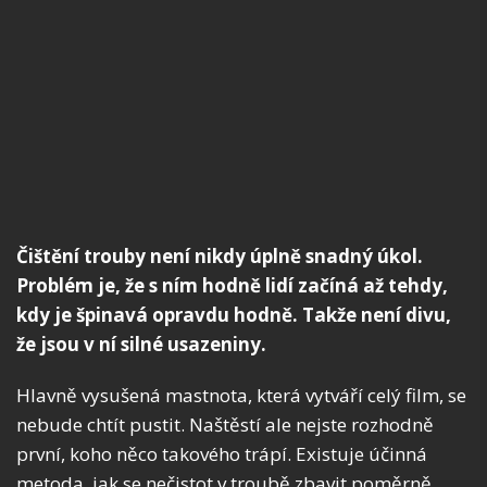
Čištění trouby není nikdy úplně snadný úkol.
Problém je, že s ním hodně lidí začíná až tehdy,
kdy je špinavá opravdu hodně. Takže není divu,
že jsou v ní silné usazeniny.
Hlavně vysušená mastnota, která vytváří celý film, se
nebude chtít pustit. Naštěstí ale nejste rozhodně
první, koho něco takového trápí. Existuje účinná
metoda, jak se nečistot v troubě zbavit poměrně