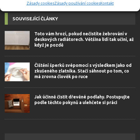
Zásady cookies
Zásady používání cookies
Kontakt
SOUVISEJÍCÍ ČLÁNKY
Toto vám hrozí, pokud nečistíte žebrování v
deskových radiátorech. Většina lidí tak učiní, až
když je pozdě
Čištění šperků svépomocí s výsledkem jako od
zkušeného zlatníka. Stačí sáhnout po tom, co
má zrovna člověk po ruce
Jak účinně čistit dřevěné podlahy. Postupujte
podle těchto pokynů a ulehčete si práci