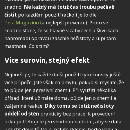
snadno.
Ne každý má totiž čas troubu pečlivě
čistit
po každém použití (ačkoli je to dle
TestMagazínu
ta nejlepší prevence). Proto se
snadno stane, že se hlavně v záhybech a škvírkách
nahromadí opravdu zaschlé nečistoty a ulpí tam
mastnota. Co s tím?
Více surovin, stejný efekt
Nejhorší je, že každé další použití tyto kousky ještě
více připeče. Jste však na omylu, pokud si myslíte, že
to půjde jen agresivní chemií. Při využití několika
přísad, které už máte doma, půjde jen o chemii a
vzájemné reakce.
Díky tomu se totiž nečistoty
oddělí od stěn
prakticky bez práce. K provedení
triku potřebujete jen vhodnou nádobu, aby se dala
umístit dovnitř. Do ní nalijte sklenici horké vody a