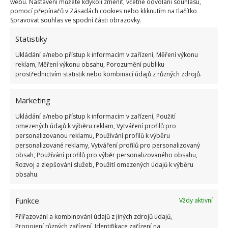
webu. Nastavení můžete kdykoli změnit, včetně odvolání souhlasu,
pomocí přepínačů v Zásadách cookies nebo kliknutím na tlačítko
Spravovat souhlas ve spodní části obrazovky.
Statistiky
Podle webu
HobbyInstory
je
vynikající směsí také
1 deci octa
, prášek do pečiva a špetka soli. Hodí se
Ukládání a/nebo přístup k informacím v zařízení, Měření výkonu
reklam, Měření výkonu obsahu, Porozumění publiku
hlavně na přední dveře. Oblíbenou metodou je i
prostřednictvím statistik nebo kombinací údajů z různých zdrojů.
tableta z myčky
, což už jsme na BydlímeÚtulně
několikrát zmiňovali.
Marketing
Ukládání a/nebo přístup k informacím v zařízení, Použití
omezených údajů k výběru reklam, Vytváření profilů pro
personalizovanou reklamu, Používání profilů k výběru
personalizované reklamy, Vytváření profilů pro personalizovaný
obsah, Používání profilů pro výběr personalizovaného obsahu,
Rozvoj a zlepšování služeb, Použití omezených údajů k výběru
obsahu.
Funkce
Vždy aktivní
Přiřazování a kombinování údajů z jiných zdrojů údajů,
Propojení různých zařízení, Identifikace zařízení na