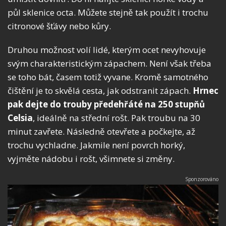
půl sklenice octa. Můžete stejně tak použít i trochu
citronové šťávy nebo kůry.
Druhou možnost volí lidé, kterým ocet nevyhovuje
svým charakteristickým zápachem. Není však třeba
se toho bát, časem totiž vyvane. Kromě samotného
čištění je to skvělá cesta, jak odstranit zápach.
Hrnec
pak dejte do trouby předehřáté na 250 stupňů
Celsia
, ideálně na střední rošt. Pak troubu na 30
minut zavřete. Následně otevřete a počkejte, až
trochu vychladne. Jakmile není povrch horký,
vyjměte nádobu i rošt, všimnete si změny.