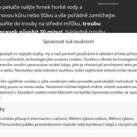
 pekáče nalijte hrnek horké vody a
ronovou kůru nebo šťávu a vše pořádně zamíchejte.
suňte do trouby na střední mřížku,
troubu
řípravek působit 30 minut
. Následně troubu
 Pára uvolňující se ze směsi v hrnci změkčí
Spravovat své soukromí
nách a vnitřek trouby pak snadno dočistíte vlhkým
oskytli co nejlepší služby, my a naši partneři používáme k ukládání a/nebo příst
m o zařízeních, technologie jako soubory cookies. Souhlas s těmito technologiem
tnerům umožní zpracovávat osobní údaje, jako je chování při procházení nebo j
to webu. Nesouhlas nebo odvolání souhlasu může nepříznivě ovlivnit určité vlastn
 níže vyjádřete souhlas s výše uvedeným nebo proveďte podrobnější rozhodnutí. 
žity pouze na tomto webu. Nastavení můžete kdykoli změnit, včetně odvolání so
epínačů v Zásadách cookies nebo kliknutím na tlačítko Spravovat souhlas ve spod
.
iky
 a/nebo přístup k informacím v zařízení, Měření výkonu reklam, Měření výkonu
Porozumění publiku prostřednictvím statistik nebo kombinací údajů z různých zdr