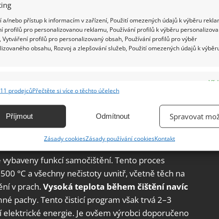
ing
 a/nebo přístup k informacím v zařízení, Použití omezených údajů k výběru rekla
í profilů pro personalizovanou reklamu, Používání profilů k výběru personalizov
 Vytváření profilů pro personalizovaný obsah, Používání profilů pro výběr
lizovaného obsahu, Rozvoj a zlepšování služeb, Použití omezených údajů k výběr
e
Vžd
11 prodejců
Přečtěte si více o těchto účelech
ání a kombinování údajů z jiných zdrojů údajů, Propojení různých zařízení,
kace zařízení na základě automaticky přenášených informací.
Spravovat mož
Příjmout
Odmítnout
ání přesných údajů o zeměpisné poloze, Identifikace zařízení na
y
Zásady cookies
Zásady používání cookies
Kontakt
ě aktivně vyžádaných informací.
ě vybaveny funkcí samočištění. Tento proces
ění bezpečnosti, předcházení a zjišťování podvodů a
 500 °C a všechny nečistoty uvnitř, včetně těch na
ňování chyb, Poskytování a zobrazování reklamy a obsahu,
Vžd
ní v prach.
Vysoká teplota během čištění navíc
ní a sdělování voleb ochrany osobních údajů.
né pachy. Tento čisticí program však trvá 2–3
 elektrické energie. Je ovšem výrobci doporučeno