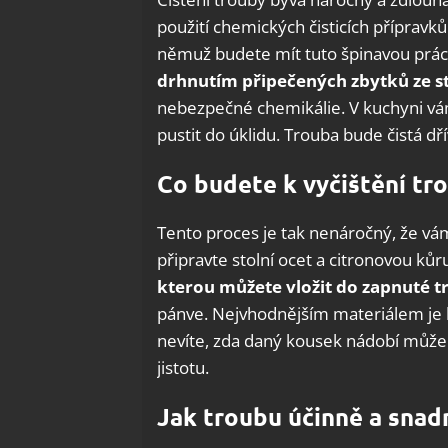
použití chemických čisticích přípravk
němuž budete mít tuto špinavou prác
drhnutím připečených zbytků ze s
nebezpečné chemikálie. V kuchyni vám 
pustit do úklidu. Trouba bude čistá dř
Co budete k vyčištění tr
Tento proces je tak nenáročný, že vá
připravte stolní ocet a citronovou ků
kterou můžete vložit do zapnuté t
pánve. Nejvhodnějším materiálem je l
nevíte, zda daný kousek nádobí může 
jistotu.
Jak troubu účinně a snadn