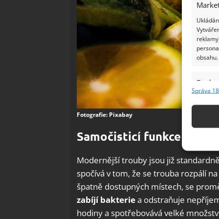
Market
Ukládání
Vytvářen
reklamy,
persona
obsahu.
Funkc
Správa 18
Přiřazov
Identifi
Fotografie: Pixabay
Použív
Samočisticí funkce troub
základ
Modernější trouby jsou již standardn
Zajišt
spočívá v tom, že se trouba rozpálí na
odstra
špatně dostupných místech, se promě
Ukládá
zabíjí bakterie
a odstraňuje nepříjem
hodiny a spotřebovává velké množství