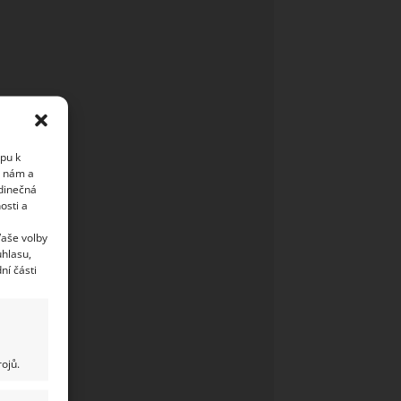
upu k
i nám a
edinečná
osti a
Vaše volby
uhlasu,
ní části
ojů.