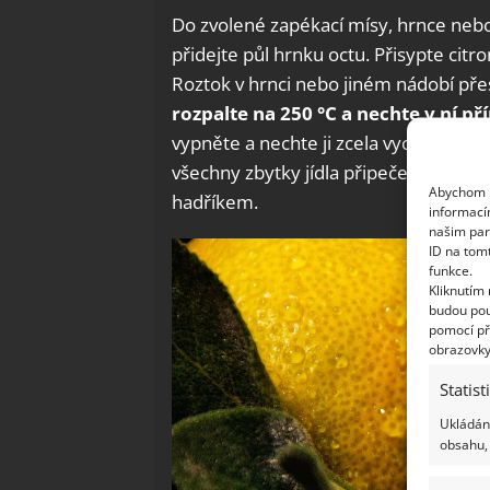
Do zvolené zapékací mísy, hrnce nebo
přidejte půl hrnku octu. Přisypte cit
Roztok v hrnci nebo jiném nádobí pře
rozpalte na 250 °C a nechte v ní p
vypněte a nechte ji zcela vychladnout.
všechny zbytky jídla připečené na stě
Abychom p
hadříkem.
informací
našim par
ID na tom
funkce.
Kliknutím
budou pou
pomocí př
obrazovky
Statist
Ukládání
obsahu, 