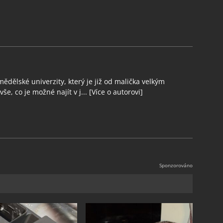
ědělské univerzity, který je již od malička velkým
še, co je možné najít v j...
[Více o autorovi]