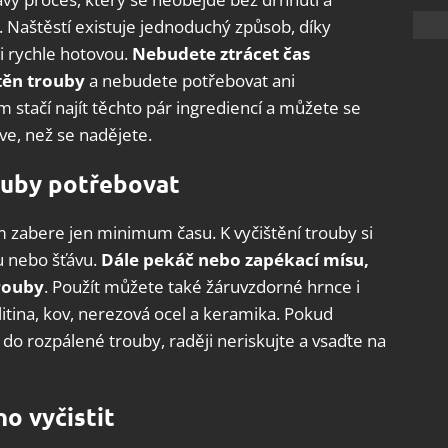
ů. Naštěstí existuje jednoduchý způsob, díky
i rychle hotovou.
Nebudete ztrácet čas
těn trouby
a nebudete potřebovat ani
stačí najít těchto pár ingrediencí a můžete se
íve, než se nadějete.
ouby potřebovat
m zabere jen minimum času. K vyčištění trouby si
ru nebo šťávu.
Dále pekáč nebo zapékací mísu,
rouby
. Použít můžete také žáruvzdorné hrnce i
itina, kov, nerezová ocel a keramika. Pokud
do rozpálené trouby, raději neriskujte a vsaďte na
o vyčistit