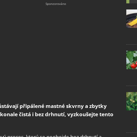
ůstávají připálené mastné skvrny a zbytky
konale čistá i bez drhnutí, vyzkoušejte tento
avý proces, který se neobejde bez drhnutí a