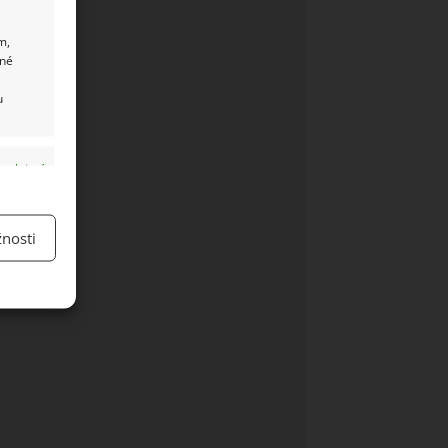
m,
ané
u
y aktivní
nosti
y aktivní