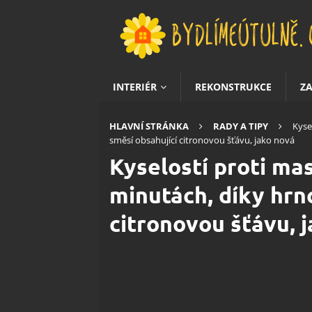
INTERIÉR
REKONSTRUKCE
Z
HLAVNÍ STRÁNKA
RADY A TIPY
Kyse
směsí obsahující citronovou šťávu, jako nová
Kyselostí proti ma
minutách, díky hrnc
citronovou šťávu, 