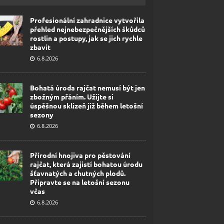
Profesionální zahradnice vytvořila
přehled nejnebezpečnějších škůdců
rostlin a postupy, jak se jich rychle
zbavit
6.8.2026
Bohatá úroda rajčat nemusí být jen
zbožným přáním. Užijte si
úspěšnou sklizeň již během letošní
sezony
6.8.2026
Přírodní hnojiva pro pěstování
rajčat, která zajistí bohatou úrodu
šťavnatých a chutných plodů.
Připravte se na letošní sezonu
včas
6.8.2026