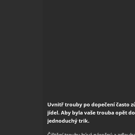
Uvnitř trouby po dopečení často z
jídel. Aby byla vaše trouba opět do
jednoduchý trik.
Čištění trouby bývá náročný a zdlouh