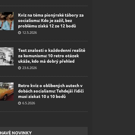
Kvíz na téma pionýrské tábory za
socialismu: Kdo je zažil, bez
problému získá 12 ze 12 bodů
12.5.2026
Test znalostí o každodenní realitě
za komunismu: 10 retro otázek
ukáže, kdo má dobrý přehled
23.6.2026
Retro kvíz o oblíbených autech v
dobách socialismu: Tehdejší řidiči
musí získat 10 z 10 bodů
6.5.2026
HAVÉ NOVINKY