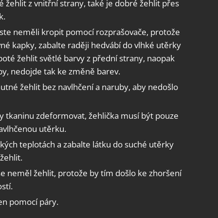
žehlit z vnitřní strany, také je dobré žehlit přes
k.
ste neměli kropit pomocí rozprašovače, protože
né kapky, zabalte raději hedvábí do vlhké utěrky
oté žehlit světlé barvy z přední strany, naopak
y, nedojde tak ke změně barev.
utné žehlit bez navlhčení a naruby, aby nedošlo
ly tkaninu zdeformovat, žehlička musí být pouze
navlhčenou utěrku.
kých teplotách a zabalte látku do suché utěrky
ehlit.
se neměl žehlit, protože by tím došlo ke zhoršení
stí.
jen pomocí páry.