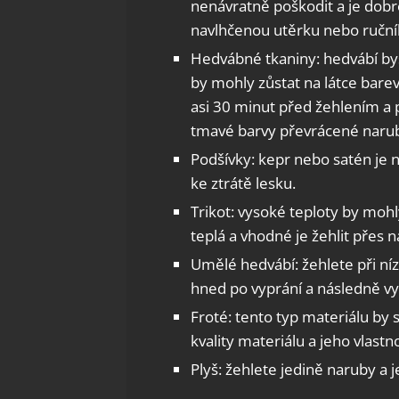
nenávratně poškodit a je dobré 
navlhčenou utěrku nebo ruční
Hedvábné tkaniny: hedvábí by
by mohly zůstat na látce barev
asi 30 minut před žehlením a p
tmavé barvy převrácené narub
Podšívky: kepr nebo satén je n
ke ztrátě lesku.
Trikot: vysoké teploty by moh
teplá a vhodné je žehlit přes 
Umělé hedvábí: žehlete při níz
hned po vyprání a následně vyž
Froté: tento typ materiálu by 
kvality materiálu a jeho vlastno
Plyš: žehlete jedině naruby a 