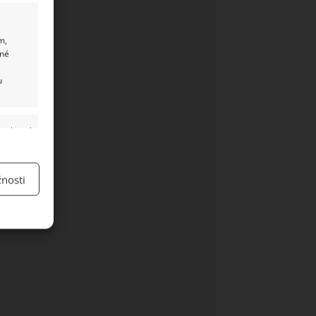
m,
ané
u
y aktivní
nosti
y aktivní