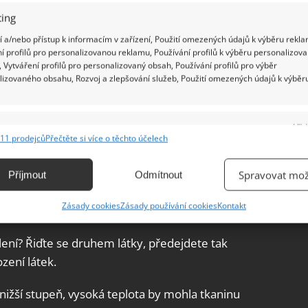
ing
 a/nebo přístup k informacím v zařízení, Použití omezených údajů k výběru rekla
í profilů pro personalizovanou reklamu, Používání profilů k výběru personalizov
 Vytváření profilů pro personalizovaný obsah, Používání profilů pro výběr
lizovaného obsahu, Rozvoj a zlepšování služeb, Použití omezených údajů k výběr
e
Vžd
11 prodejců
Přečtěte si více o těchto účelech
ání a kombinování údajů z jiných zdrojů údajů, Propojení různých zařízení,
kace zařízení na základě automaticky přenášených informací.
Spravovat mož
Příjmout
Odmítnout
ání přesných údajů o zeměpisné poloze, Identifikace zařízení na
iny
Zásady cookies
Zásady používání cookies
Kontakt
ě aktivně vyžádaných informací.
ehlení? Řiďte se druhem látky, předejdete tak
ění bezpečnosti, předcházení a zjišťování podvodů a
ení látek.
ňování chyb, Poskytování a zobrazování reklamy a obsahu,
Vžd
ní a sdělování voleb ochrany osobních údajů.
 nižší stupeň, vysoká teplota by mohla tkaninu