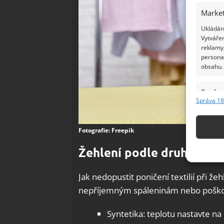
Market
Ukládání
Vytvářen
reklamy,
persona
obsahu.
Funkc
Správa 18
Přiřazov
Identifi
Fotografie: Freepik
Použív
Žehlení podle druhy tkan
základ
Jak nedopustit poničení textilií při ž
Zajišt
nepříjemným spáleninám nebo poškoz
odstra
Ukládá
Syntetika: teplotu nastavte na