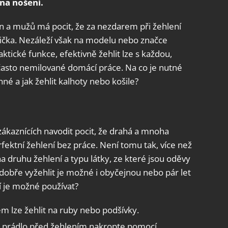
na nošení.
en a mužů má pocit, že za nezdarem při žehlení
ehlička. Nezáleží však na modelu nebo značce
aktické funkce, efektivně žehlit lze s každou,
 často nemilované domácí práce. Na co je nutné
nné a jak žehlit kalhoty nebo košile?
 zákaznících navodit pocit, že drahá a mnoha
rfektní žehlení bez práce. Není tomu tak, více než
a druhu žehlení a typu látky, ze které jsou oděvy
dobře vyžehlit je možné i obyčejnou nebo pár let
í je možné používat?
m lze žehlit na ruby nebo podšívky.
– prádlo před žehlením nakropte pomocí