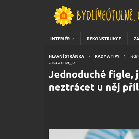
INTERIÉR
REKONSTRUKCE
Z
HLAVNÍ STRÁNKA
RADY A TIPY
Jedn
času a energie
Jednoduché fígle, j
neztrácet u něj pří