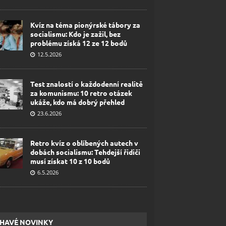
Kvíz na téma pionýrské tábory za
socialismu: Kdo je zažil, bez
problému získá 12 ze 12 bodů
12.5.2026
Test znalostí o každodenní realitě
za komunismu: 10 retro otázek
ukáže, kdo má dobrý přehled
23.6.2026
Retro kvíz o oblíbených autech v
dobách socialismu: Tehdejší řidiči
musí získat 10 z 10 bodů
6.5.2026
HAVÉ NOVINKY