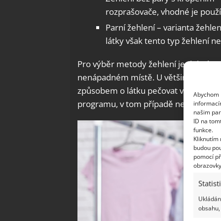
rozprašovače, vhodné je použít
Parní žehlení – varianta žehle
látky však tento typ žehlení n
Pro výběr metody žehlení je dobré vyz
nenápadném místě. U většiny oblečení
způsobem o látku pečovat včetně dop
Abychom p
programu, v tom případě není nutné 
informací
našim par
ID na tom
funkce.
Kliknutím
budou pou
pomocí př
obrazovky
Statist
Ukládání
obsahu, 