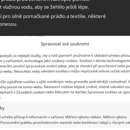
 vlažnou vodu, aby se žehlilo ještě lépe.
ní pro silně pomačkané prádlo a textilie, některé
esnesou.
koušet vyžehlit kousek látky, ideálně na
Spravovat své soukromí
 sledujte visačky, na kterých je napsáno, jakým
oručené teploty a nastavení žehličky nebo
oskytli co nejlepší služby, my a naši partneři používáme k ukládání a/nebo příst
předem zkoušek žehličku na kousku látky.
m o zařízeních, technologie jako soubory cookies. Souhlas s těmito technologiem
tnerům umožní zpracovávat osobní údaje, jako je chování při procházení nebo j
to webu. Nesouhlas nebo odvolání souhlasu může nepříznivě ovlivnit určité vlastn
 níže vyjádřete souhlas s výše uvedeným nebo proveďte podrobnější rozhodnutí. 
žity pouze na tomto webu. Nastavení můžete kdykoli změnit, včetně odvolání so
epínačů v Zásadách cookies nebo kliknutím na tlačítko Spravovat souhlas ve spod
.
iky
 a/nebo přístup k informacím v zařízení, Měření výkonu reklam, Měření výkonu
Porozumění publiku prostřednictvím statistik nebo kombinací údajů z různých zdr