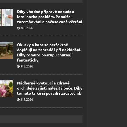
Díky vhodné přípravě nebudou
letní horka problém. Pomůže i
zatemňování a načasované větrání
8.8.2026
Okurky a kopr se perfektně
doplňují na zahradě i při nakládání.
Díky tomuto postupu chutnají
fantasticky
8.8.2026
Nádherně kvetoucí a zdravé
orchideje zajistí náležitá péče. Díky
tomuto triku si poradí i začátečník
8.8.2026