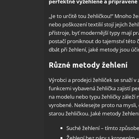
perfektně vyžehlené a připravené 
„Je to určitě tou žehličkou!“ Mnoho ž
nebo poškození textilií stojí jejich ž
přístroje, byť modernější typy mají pr
postačí proniknout do tajemství této
dbát při žehlení, jaké metody jsou úči
Různé metody žehlení
Výrobci a prodejci žehliček se snaží v
funkcemi vybavená žehlička zajistí pe
na modelu nebo typu žehličky záleží n
vyrobené. Neklesejte proto na mysli, 
starou žehličkou. Jaké metody žehlen
Suché žehlení – tímto způsobe
Žehlení bez páry s kropením 