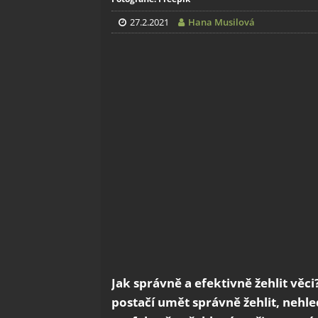
27.2.2021
Hana Musilová
Jak správně a efektivně žehlit věci
postačí umět správně žehlit, nehle