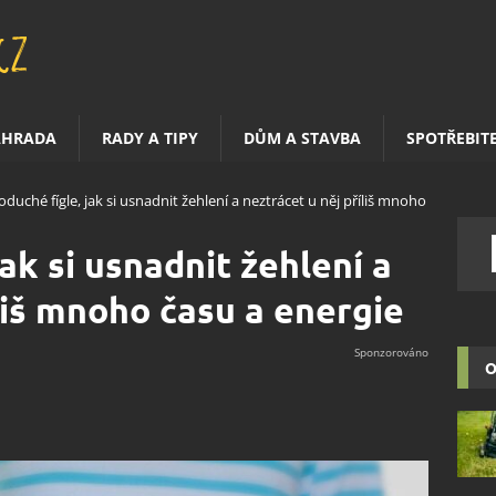
AHRADA
RADY A TIPY
DŮM A STAVBA
SPOTŘEBIT
oduché fígle, jak si usnadnit žehlení a neztrácet u něj příliš mnoho
ak si usnadnit žehlení a
liš mnoho času a energie
O