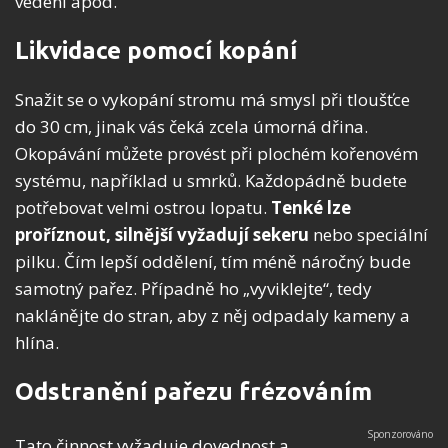
vedení apod.
Likvidace pomocí kopání
Snažit se o vykopání stromu má smysl při tloušťce
do 30 cm, jinak vás čeká zcela úmorná dřina.
Okopávání můžete provést při plochém kořenovém
systému, například u smrků. Každopádně budete
potřebovat velmi ostrou lopatu.
Tenké lze
proříznout, silnější vyžadují sekeru
nebo speciální
pilku. Čím lepší oddělení, tím méně náročný bude
samotný pařez. Případně ho „vyviklejte“, tedy
naklánějte do stran, aby z něj odpadaly kameny a
hlína.
Odstranění pařezu frézováním
Tato činnost vyžaduje dovednost a