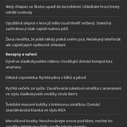
4letý chlapec ve školce upadl do bezvědomí. Učitelkám hrozí tresty
odnětí svobody
Opuštěná slepice v lese již měla osud téměř sečtený. Statečný
zachránce jí však zajistil nutnou péči
Žena nevěřila, že ještě někdy potká svého psa. Nečekaný telefonát
ale zajistil jejich opětovné shledaní
Recepty a vaření
Dýně ve sladkokyselém nálevu: Osvěžující domácí kompot bez
ananasu
Dětská vzpomínka: Rychlá pěna z bílků a jahod
Rychlá večeře ze spíže: Zavařovaná cuketová omáčka s ananasem
ve stylu sladkokyselé omáčky Uncle Ben’s
Švédské masové kuličky s krémovou omáčkou: Domácí
skandinávská klasika ve stylu IKEA
Meruňkové kostky: Neschovávejte ovoce pod těsto, nechte ho
zazářit v letním moučníku podle tohoto receptu