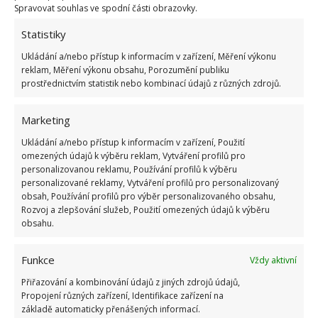
Spravovat souhlas ve spodní části obrazovky.
Odstranění dřeva myceliem
Statistiky
Živé saprofytické mycelium (
Peniophora gigantea
) je
Ukládání a/nebo přístup k informacím v zařízení, Měření výkonu
reklam, Měření výkonu obsahu, Porozumění publiku
jedním z nejrychlejších způsobů eliminace pařezů
prostřednictvím statistik nebo kombinací údajů z různých zdrojů.
včetně kořenů. Vyžaduje přípravu stejných otvorů
jako u zmíněných dusíkatých hnojiv. Je třeba ho
Marketing
aplikovat na pařez a
pak zasypat zeminou či listím
Ukládání a/nebo přístup k informacím v zařízení, Použití
kvůli stálé vlhkosti
. I zde pak nastane proces
omezených údajů k výběru reklam, Vytváření profilů pro
přirozeného, nicméně v tomto případě urychleného
personalizovanou reklamu, Používání profilů k výběru
personalizované reklamy, Vytváření profilů pro personalizovaný
rozkladu. Všechno trvá 6 měsíců až 3–4 roky.
obsah, Používání profilů pro výběr personalizovaného obsahu,
Mycelium nenapadá jiné rostliny či stromy.
Rozvoj a zlepšování služeb, Použití omezených údajů k výběru
obsahu.
Co poté s pařezem?
Funkce
Vždy aktivní
Nejjednodušší metodou je využití jako palivového
Přiřazování a kombinování údajů z jiných zdrojů údajů,
dříví. Lidé si ovšem kolikrát chtějí nechat vzpomínku,
Propojení různých zařízení, Identifikace zařízení na
základě automaticky přenášených informací.
pařez se tak stane zahradní dekorací, případně