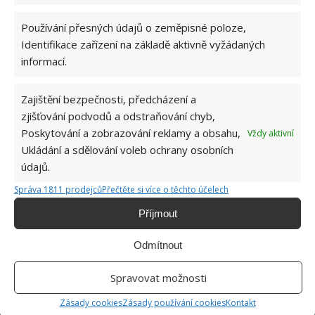
sochou. Je to krásné místo pro květiny, stojan na
Používání přesných údajů o zeměpisné poloze,
květináč, zahradního trpaslíka nebo třeba krmítko.
Identifikace zařízení na základě aktivně vyžádaných
informací.
Zdroj:
Deccoria
Zajištění bezpečnosti, předcházení a
zjišťování podvodů a odstraňování chyb,
Poskytování a zobrazování reklamy a obsahu,
Vždy aktivní
Ukládání a sdělování voleb ochrany osobních
údajů.
Správa 1811 prodejců
Přečtěte si více o těchto účelech
Příjmout
Odmítnout
Spravovat možnosti
Zásady cookies
Zásady používání cookies
Kontakt