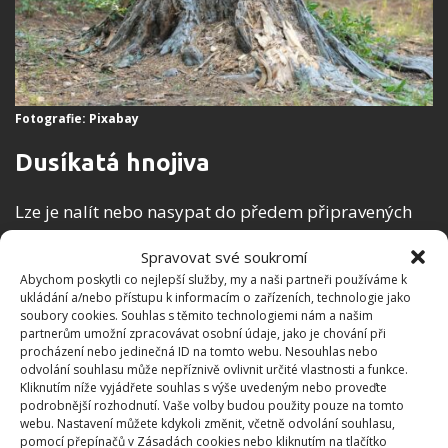
Fotografie: Pixabay
Dusíkatá hnojiva
Lze je nalít nebo nasypat do předem připravených
děr a zasypat hlínou. Je třeba pařez vyhloubit a
Spravovat své soukromí
vyříznout do úrovně asi 3–5 cm pod povrchem země,
Abychom poskytli co nejlepší služby, my a naši partneři používáme k
poté vyvrtejte otvory. Patří sem dusičnan amonný
ukládání a/nebo přístupu k informacím o zařízeních, technologie jako
soubory cookies. Souhlas s těmito technologiemi nám a našim
(syntetický),
močovina (syntetická), hnůj
partnerům umožní zpracovávat osobní údaje, jako je chování při
(přírodní), guáno (přírodní)
a kopřivový hnůj (také
procházení nebo jedinečná ID na tomto webu. Nesouhlas nebo
odvolání souhlasu může nepříznivě ovlivnit určité vlastnosti a funkce.
přírodní). Tyto látky způsobí, že se na pařezu usadí
Kliknutím níže vyjádřete souhlas s výše uvedeným nebo proveďte
plísně a související organismy ho postupně rozloží.
podrobnější rozhodnutí. Vaše volby budou použity pouze na tomto
webu. Nastavení můžete kdykoli změnit, včetně odvolání souhlasu,
Pařez pak asi za 2–3 roky kompletně uhnije.
pomocí přepínačů v Zásadách cookies nebo kliknutím na tlačítko