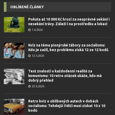
OBLÍBENÉ ČLÁNKY
Pokuta až 10 000 Kč hrozí za nesprávné sekání i
nesekání trávy. Záleží i na prostředku a lokaci
1.6.2026
Kvíz na téma pionýrské tábory za socialismu:
Kdo je zažil, bez problému získá 12 ze 12 bodů
12.5.2026
Test znalostí o každodenní realitě za
komunismu: 10 retro otázek ukáže, kdo má
dobrý přehled
23.6.2026
Retro kvíz o oblíbených autech v dobách
socialismu: Tehdejší řidiči musí získat 10 z 10
bodů