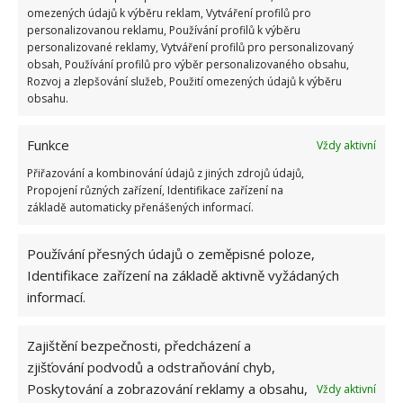
omezených údajů k výběru reklam, Vytváření profilů pro
rozprašovačem na postiženou oblast. Po několika
personalizovanou reklamu, Používání profilů k výběru
minutách plíseň jednoduše setřete.
personalizované reklamy, Vytváření profilů pro personalizovaný
obsah, Používání profilů pro výběr personalizovaného obsahu,
Rozvoj a zlepšování služeb, Použití omezených údajů k výběru
Úvodní Fotografie: Freepik
obsahu.
Funkce
Vždy aktivní
Přiřazování a kombinování údajů z jiných zdrojů údajů,
Propojení různých zařízení, Identifikace zařízení na
základě automaticky přenášených informací.
Používání přesných údajů o zeměpisné poloze,
Identifikace zařízení na základě aktivně vyžádaných
informací.
Zajištění bezpečnosti, předcházení a
zjišťování podvodů a odstraňování chyb,
Poskytování a zobrazování reklamy a obsahu,
Vždy aktivní