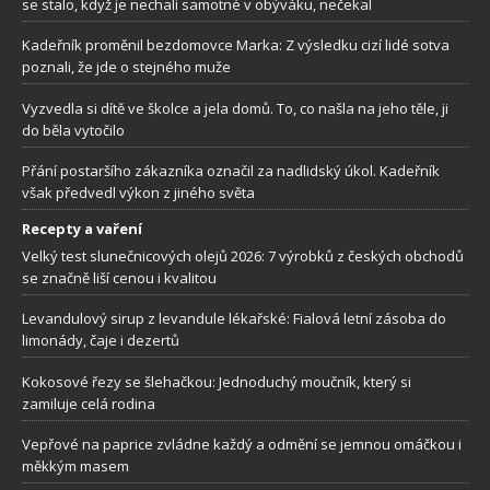
se stalo, když je nechali samotné v obýváku, nečekal
Kadeřník proměnil bezdomovce Marka: Z výsledku cizí lidé sotva
poznali, že jde o stejného muže
Vyzvedla si dítě ve školce a jela domů. To, co našla na jeho těle, ji
do běla vytočilo
Přání postaršího zákazníka označil za nadlidský úkol. Kadeřník
však předvedl výkon z jiného světa
Recepty a vaření
Velký test slunečnicových olejů 2026: 7 výrobků z českých obchodů
se značně liší cenou i kvalitou
Levandulový sirup z levandule lékařské: Fialová letní zásoba do
limonády, čaje i dezertů
Kokosové řezy se šlehačkou: Jednoduchý moučník, který si
zamiluje celá rodina
Vepřové na paprice zvládne každý a odmění se jemnou omáčkou i
měkkým masem