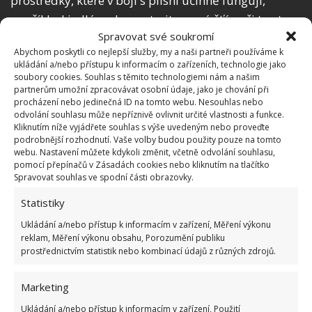
prostředky, které v boji s plísní účinně fungují,
například jedlá soda, ocet, citronová šťáva či tea tree
Spravovat své soukromí
olej.
Abychom poskytli co nejlepší služby, my a naši partneři používáme k
ukládání a/nebo přístupu k informacím o zařízeních, technologie jako
soubory cookies. Souhlas s těmito technologiemi nám a našim
partnerům umožní zpracovávat osobní údaje, jako je chování při
procházení nebo jedinečná ID na tomto webu. Nesouhlas nebo
odvolání souhlasu může nepříznivě ovlivnit určité vlastnosti a funkce.
Kliknutím níže vyjádřete souhlas s výše uvedeným nebo proveďte
podrobnější rozhodnutí. Vaše volby budou použity pouze na tomto
webu. Nastavení můžete kdykoli změnit, včetně odvolání souhlasu,
pomocí přepínačů v Zásadách cookies nebo kliknutím na tlačítko
Spravovat souhlas ve spodní části obrazovky.
Statistiky
Ukládání a/nebo přístup k informacím v zařízení, Měření výkonu
reklam, Měření výkonu obsahu, Porozumění publiku
prostřednictvím statistik nebo kombinací údajů z různých zdrojů.
Fotografie: Pixabay
Marketing
Většinou stačí jejich smíchání s vodou a aplikace
Ukládání a/nebo přístup k informacím v zařízení, Použití
pomocí starého kartáčku či lahvičky s