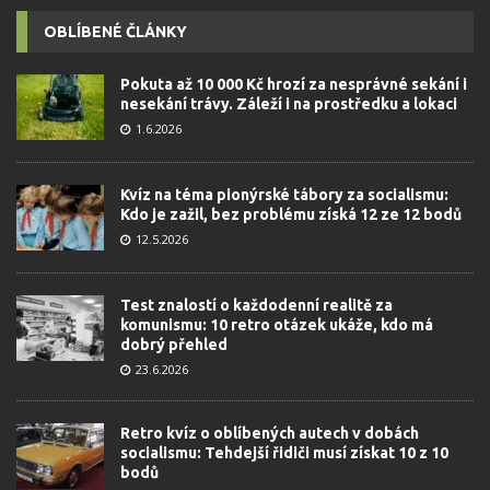
OBLÍBENÉ ČLÁNKY
Pokuta až 10 000 Kč hrozí za nesprávné sekání i
nesekání trávy. Záleží i na prostředku a lokaci
1.6.2026
Kvíz na téma pionýrské tábory za socialismu:
Kdo je zažil, bez problému získá 12 ze 12 bodů
12.5.2026
Test znalostí o každodenní realitě za
komunismu: 10 retro otázek ukáže, kdo má
dobrý přehled
23.6.2026
Retro kvíz o oblíbených autech v dobách
socialismu: Tehdejší řidiči musí získat 10 z 10
bodů