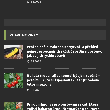
6.5.2026
ŽHAVÉ NOVINKY
Profesionální zahradnice vytvořila přehled
nejnebezpečnějších škůdců rostlin a postupy,
jak se jich rychle zbavit
6.8.2026
Bohatá úroda rajčat nemusí být jen zbožným
přáním. Užijte si úspěšnou sklizeň již během
letošní sezony
6.8.2026
Přírodní hnojiva pro pěstování rajčat, která
zajistí bohatou úrodu šťavnatých a chutných