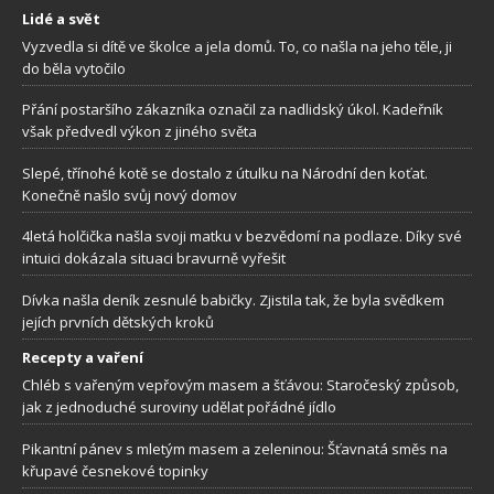
Lidé a svět
Vyzvedla si dítě ve školce a jela domů. To, co našla na jeho těle, ji
do běla vytočilo
Přání postaršího zákazníka označil za nadlidský úkol. Kadeřník
však předvedl výkon z jiného světa
Slepé, třínohé kotě se dostalo z útulku na Národní den koťat.
Konečně našlo svůj nový domov
4letá holčička našla svoji matku v bezvědomí na podlaze. Díky své
intuici dokázala situaci bravurně vyřešit
Dívka našla deník zesnulé babičky. Zjistila tak, že byla svědkem
jejích prvních dětských kroků
Recepty a vaření
Chléb s vařeným vepřovým masem a šťávou: Staročeský způsob,
jak z jednoduché suroviny udělat pořádné jídlo
Pikantní pánev s mletým masem a zeleninou: Šťavnatá směs na
křupavé česnekové topinky