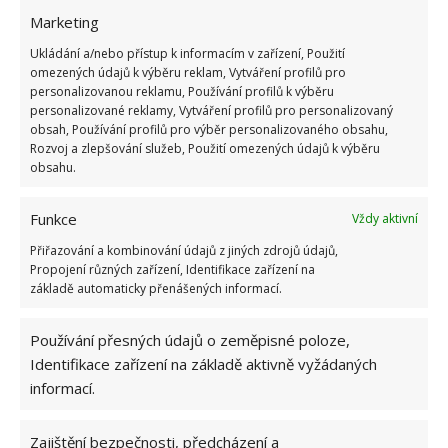
Marketing
Domácí prostředky na keramiku a
porcelán
Ukládání a/nebo přístup k informacím v zařízení, Použití
omezených údajů k výběru reklam, Vytváření profilů pro
personalizovanou reklamu, Používání profilů k výběru
Mezi domácí prostředky, které můžete použít na
personalizované reklamy, Vytváření profilů pro personalizovaný
obsah, Používání profilů pro výběr personalizovaného obsahu,
čištění porcelánového a keramického materiálu
Rozvoj a zlepšování služeb, Použití omezených údajů k výběru
patří běžný stolní ocet nebo jablečný ocet. Zahřejte
obsahu.
je na 40 °C a dejte do nádoby s rozprašovačem.
Nastříkejte je na povrch. Nyní použijte drsnou stranu
Funkce
Vždy aktivní
klasické kuchyňské houby a dlaždice přetřete.
Přiřazování a kombinování údajů z jiných zdrojů údajů,
Nechte pak působit 15 až 20 minut a omyjte je
Propojení různých zařízení, Identifikace zařízení na
základě automaticky přenášených informací.
teplou vodou. Posledním krokem je přetření povrchu
hadříkem z mikrovlákna – místo octa můžete použít
Používání přesných údajů o zeměpisné poloze,
také roztok připravený z kyseliny citronové.
Identifikace zařízení na základě aktivně vyžádaných
informací.
Smaltované povrchy
Zajištění bezpečnosti, předcházení a
Pomůže vám prostředek na mytí nádobí. Aplikujte