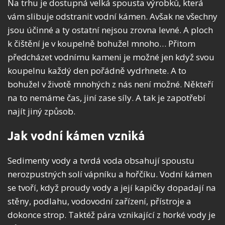
Na trhu je dostupná velká spousta výrobků, která
vám slibuje odstranit vodní kámen. Avšak ne všechny
jsou účinné a ty ostatní nejsou zrovna levné. A ploch
k čištění je v koupelně bohužel mnoho… Přitom
předcházet vodnímu kameni je možné jen když svou
koupelnu každý den pořádně vydrhnete. A to
bohužel v životě mnohých z nás není možné. Někteří
na to nemáme čas, jiní zase síly. A tak je zapotřebí
najít jiný způsob.
Jak vodní kámen vzniká
Sedimenty vody a tvrdá voda obsahují spoustu
nerozpustných solí vápníku a hořčíku. Vodní kámen
se tvoří, když proudy vody a její kapičky dopadají na
stěny, podlahu, vodovodní zařízení, přístroje a
dokonce strop. Taktéž pára vznikající z horké vody je