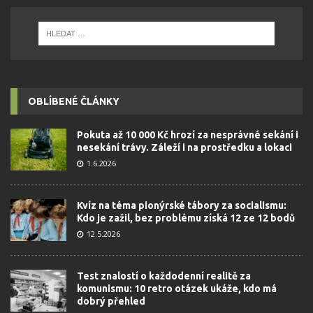
OBLÍBENÉ ČLÁNKY
Pokuta až 10 000 Kč hrozí za nesprávné sekání i
nesekání trávy. Záleží i na prostředku a lokaci
1.6.2026
Kvíz na téma pionýrské tábory za socialismu:
Kdo je zažil, bez problému získá 12 ze 12 bodů
12.5.2026
Test znalostí o každodenní realitě za
komunismu: 10 retro otázek ukáže, kdo má
dobrý přehled