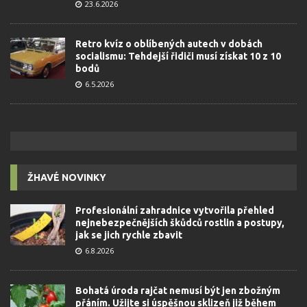
23.6.2026
Retro kvíz o oblíbených autech v dobách
socialismu: Tehdejší řidiči musí získat 10 z 10
bodů
6.5.2026
ŽHAVÉ NOVINKY
Profesionální zahradnice vytvořila přehled
nejnebezpečnějších škůdců rostlin a postupy,
jak se jich rychle zbavit
6.8.2026
Bohatá úroda rajčat nemusí být jen zbožným
přáním. Užijte si úspěšnou sklizeň již během