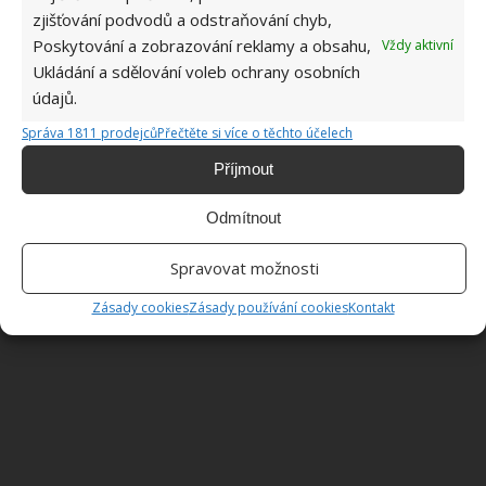
zjišťování podvodů a odstraňování chyb,
jej na postižené oblasti, otřete a omyjte vodou.
Poskytování a zobrazování reklamy a obsahu,
Vždy aktivní
Můžete použít i kyselinu citronovou nebo octovou.
Ukládání a sdělování voleb ochrany osobních
údajů.
Skleněné a plastové povrchy
Správa 1811 prodejců
Přečtěte si více o těchto účelech
Méně silné usazeniny odstraníte mýdlovou vodou,
Příjmout
na ty silnější vezměte ocet nebo kyselinu citronovou.
Odmítnout
Spravovat možnosti
Zásady cookies
Zásady používání cookies
Kontakt