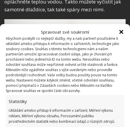
opláchněte teplou vodou. Takto můžete vyčistit jak
samotné dlaždice, tak také spáry mezi nimi.
Spravovat své soukromí
Abychom poskytli co nejlepší služby, my a naši partneři používáme k
ukládání a/nebo přístupu k informacím o zařízeních, technologie jako
soubory cookies. Souhlas s těmito technologiemi nám a našim
partnerům umožní zpracovávat osobní údaje, jako je chování při
procházení nebo jedinečná ID na tomto webu. Nesouhlas nebo
odvolání souhlasu může nepříznivě ovlivnit určité vlastnosti a funkce.
Kliknutím níže vyjádřete souhlas s výše uvedeným nebo proveďte
podrobnější rozhodnutí. Vaše volby budou použity pouze na tomto
webu. Nastavení můžete kdykoli změnit, včetně odvolání souhlasu,
pomocí přepínačů v Zásadách cookies nebo kliknutím na tlačítko
Spravovat souhlas ve spodní části obrazovky.
Statistiky
Ukládání a/nebo přístup k informacím v zařízení, Měření výkonu
reklam, Měření výkonu obsahu, Porozumění publiku
prostřednictvím statistik nebo kombinací údajů z různých zdrojů.
Fotografie: Freepik