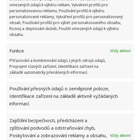
bodů
omezených údajů k výběru reklam, Vytváření profilů pro
personalizovanou reklamu, Používání profilů k výběru
6.5.2026
personalizované reklamy, Vytváření profilů pro personalizovaný
obsah, Používání profilů pro výběr personalizovaného obsahu,
Rozvoj a zlepšování služeb, Použití omezených údajů k výběru
obsahu.
Funkce
Vždy aktivní
ŽHAVÉ NOVINKY
Přiřazování a kombinování údajů z jiných zdrojů údajů,
Propojení různých zařízení, Identifikace zařízení na
Tyto rostliny odpuzují klíšťata. Ujistěte se, že je
základě automaticky přenášených informací.
máte na zahrádce
7.8.2026
Používání přesných údajů o zeměpisné poloze,
Identifikace zařízení na základě aktivně vyžádaných
Pokojové rostliny pro začátečníky, které jsou
informací.
nenáročné a něco vydrží
7.8.2026
Zajištění bezpečnosti, předcházení a
zjišťování podvodů a odstraňování chyb,
Využití dešťové vody v domácnosti: Tři
Poskytování a zobrazování reklamy a obsahu,
Vždy aktivní
způsoby, jak její měkkost promění váš úklid