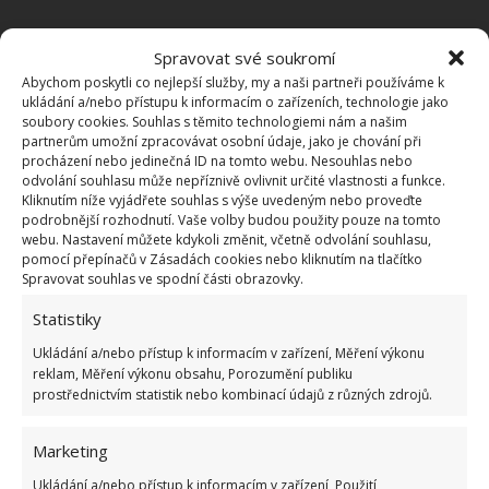
Spravovat své soukromí
OBLÍBENÉ ČLÁNKY
Abychom poskytli co nejlepší služby, my a naši partneři používáme k
ukládání a/nebo přístupu k informacím o zařízeních, technologie jako
Pokuta až 10 000 Kč hrozí za nesprávné sekání i
soubory cookies. Souhlas s těmito technologiemi nám a našim
nesekání trávy. Záleží i na prostředku a lokaci
partnerům umožní zpracovávat osobní údaje, jako je chování při
procházení nebo jedinečná ID na tomto webu. Nesouhlas nebo
1.6.2026
odvolání souhlasu může nepříznivě ovlivnit určité vlastnosti a funkce.
Kliknutím níže vyjádřete souhlas s výše uvedeným nebo proveďte
podrobnější rozhodnutí. Vaše volby budou použity pouze na tomto
Kvíz na téma pionýrské tábory za socialismu:
webu. Nastavení můžete kdykoli změnit, včetně odvolání souhlasu,
Kdo je zažil, bez problému získá 12 ze 12 bodů
pomocí přepínačů v Zásadách cookies nebo kliknutím na tlačítko
12.5.2026
Spravovat souhlas ve spodní části obrazovky.
Statistiky
Test znalostí o každodenní realitě za
Ukládání a/nebo přístup k informacím v zařízení, Měření výkonu
komunismu: 10 retro otázek ukáže, kdo má
reklam, Měření výkonu obsahu, Porozumění publiku
dobrý přehled
prostřednictvím statistik nebo kombinací údajů z různých zdrojů.
23.6.2026
Marketing
Retro kvíz o oblíbených autech v dobách
socialismu: Tehdejší řidiči musí získat 10 z 10
Ukládání a/nebo přístup k informacím v zařízení, Použití