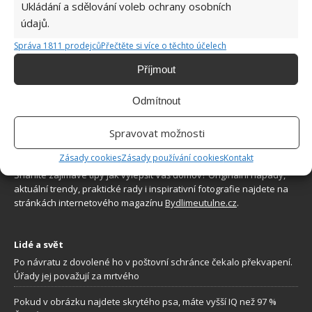
Ukládání a sdělování voleb ochrany osobních
7.8.2026
údajů.
Správa 1811 prodejců
Přečtěte si více o těchto účelech
Příjmout
Odmítnout
Spravovat možnosti
O WEBU
Zásady cookies
Zásady používání cookies
Kontakt
Sháníte zajímavé tipy jak vylepšit Váš domov? Originální nápady,
aktuální trendy, praktické rady i inspirativní fotografie najdete na
stránkách internetového magazínu
Bydlimeutulne.cz
.
Lidé a svět
Po návratu z dovolené ho v poštovní schránce čekalo překvapení.
Úřady jej považují za mrtvého
Pokud v obrázku najdete skrytého psa, máte vyšší IQ než 97 %