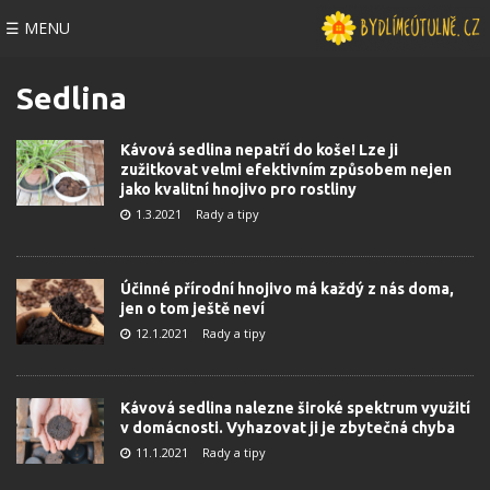
☰ MENU
Sedlina
Kávová sedlina nepatří do koše! Lze ji
zužitkovat velmi efektivním způsobem nejen
jako kvalitní hnojivo pro rostliny
1.3.2021
Rady a tipy
Účinné přírodní hnojivo má každý z nás doma,
jen o tom ještě neví
12.1.2021
Rady a tipy
Kávová sedlina nalezne široké spektrum využití
v domácnosti. Vyhazovat ji je zbytečná chyba
11.1.2021
Rady a tipy