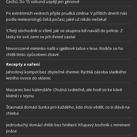
Čechů. Do 15 sekund uspějí jen géniové
Po extrémních vedrech přijde prudká změna: V příštích dnech nás
podle meteorologů čeká počasí, jaké už nikdo nečekal
57letý obchodník si všiml, jak se skupina lidí naváží do policie. Z
lásky ke své zemi se jich ihned zastal
Novorozené miminko našli v igelitové tašce v lese. Rodiče se ho
chtěli tímto způsobem zbavit
Recepty a vaření
Jahodový kompot bez zbytečné chemie: Rychlá zásoba sladkého
letního ovoce do sklenic
Mazanec bez kalendáře: Chutná svátečně, ale hodí se ke kávě
klidně i v srpnu
Šťavnatá domácí šunka pro každého, kdo chce vědět, co si dává na
chleba
Jednoduchý domácí chléb bez hnětení: Křupavý bochník s minimem
práce