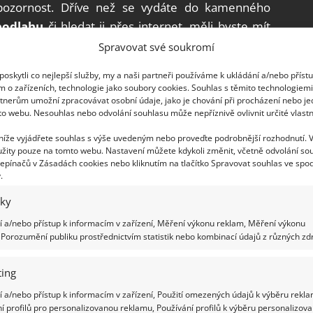
 pozornost. Dříve než se vydáte do kamenného
podlahu
či hledat ji přes internet, měli byste mít
te umístit.
Spravovat své soukromí
vybrat?
oskytli co nejlepší služby, my a naši partneři používáme k ukládání a/nebo příst
m o zařízeních, technologie jako soubory cookies. Souhlas s těmito technologiem
tnerům umožní zpracovávat osobní údaje, jako je chování při procházení nebo j
podlahové krytiny, která je velmi důležitá pro
to webu. Nesouhlas nebo odvolání souhlasu může nepříznivě ovlivnit určité vlastn
městnanci německé společnosti Meister Vám velmi
 níže vyjádřete souhlas s výše uvedeným nebo proveďte podrobnější rozhodnutí. 
odné právě do Vaší domácnosti. V nabídkovém
žity pouze na tomto webu. Nastavení můžete kdykoli změnit, včetně odvolání so
epínačů v Zásadách cookies nebo kliknutím na tlačítko Spravovat souhlas ve spod
ý naleznete na této webové adrese
www.meister-
.
elkého sortimentu zboží laminátové,
dřevěné i
iky
í je také přírodní linoleum.
Podlahy od firmy
 a/nebo přístup k informacím v zařízení, Měření výkonu reklam, Měření výkonu
, dlouholetou trvanlivostí, okouzlujícím vzhledem i
Porozumění publiku prostřednictvím statistik nebo kombinací údajů z různých zdr
podlah od společnosti Meister jsou vhodné také pro
dními podlahovými systémy
.
ing
 a/nebo přístup k informacím v zařízení, Použití omezených údajů k výběru rekla
musí být jen laminátová (druhy a pokládka)
í profilů pro personalizovanou reklamu, Používání profilů k výběru personalizov