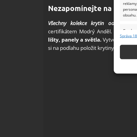
reklamy,
Nezapomínejte na doplň
persona
obsahu.
Všechny kolekce krytin od společno
Funkc
certifikátem Modrý Anděl. Kromě po
Správa 18
lišty, panely a světla.
Vytvořte si p
Přiřazov
Identifi
si na podlahu položit krytiny od spole
Použív
základ
Zajišt
odstra
Ukládá