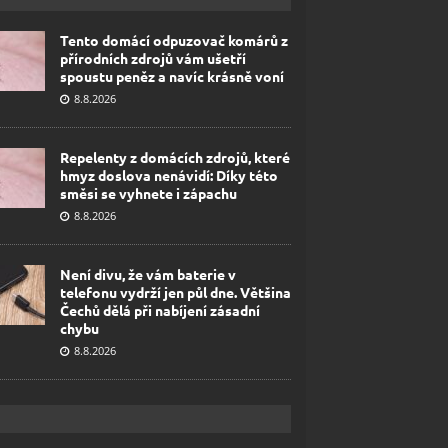
Tento domácí odpuzovač komárů z
přírodních zdrojů vám ušetří
spoustu peněz a navíc krásně voní
8.8.2026
Repelenty z domácích zdrojů, které
hmyz doslova nenávidí: Díky této
směsi se vyhnete i zápachu
8.8.2026
Není divu, že vám baterie v
telefonu vydrží jen půl dne. Většina
Čechů dělá při nabíjení zásadní
chybu
8.8.2026