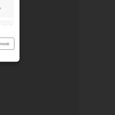
u
y aktivní
nosti
y aktivní