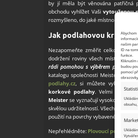
by jí měla být věnována patřičná
obchodu vyhlížet Vaši
vytouženou 
rozmyšleno, do jaké místnosti ji nechá
Jak podlahovou krytinu 
Abychom p
informací
našim par
Nezapomeňte změřit celkovou výšku 
ID na tom
funkce.
dodržení roviny všech místností.
Za
Kliknutím
rádi pomohou s výběrem podlahy
vh
budou pou
pomocí př
katalogu společnosti Meister, kter
obrazovky
podlahy.cz
, si můžete vybrat z v
Statist
korkové podlahy
. Velmi populárn
Ukládání
Meister
se vyznačují vysokou kvalitou
obsahu, 
skvělou udržitelností. Všechny typy 
použití na povrchy vybavené
teplovo
Market
Ukládání
Nepřehlédněte:
Plovoucí podlaha
ne
Vytvářen