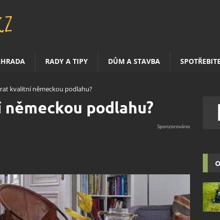
AHRADA
RADY A TIPY
DŮM A STAVBA
SPOTŘEBIT
rat kvalitní německou podlahu?
ní německou podlahu?
O