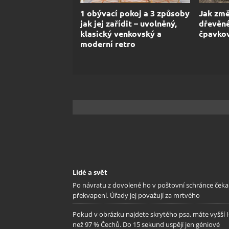
1 obývací pokoj a 3 způsoby
Jak změ
jak jej zařídit – uvolněný,
dřevěné
klasický venkovský a
čpavkov
moderní retro
Lidé a svět
Po návratu z dovolené ho v poštovní schránce čeka
překvapení. Úřady jej považují za mrtvého
Pokud v obrázku najdete skrytého psa, máte vyšší 
než 97 % Čechů. Do 15 sekund uspějí jen géniové