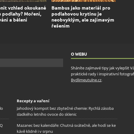
nit vzhled okoukané
Bambus jako materiál pro
 podlahy? Moření,
podlahovou krytinu je
ání a bělení
neobvyklým, ale zajímavým
řešením
O WEBU
Sháníte zajímavé tipy jak vylepšit 
praktické rady i inspirativní fotog
Bydlimeutulne.cz
.
Recepty a vaření
lo
Jahodový kompot bez zbytečné chemie: Rychlá zásoba
sladkého letního ovoce do sklenic
IQ
Mazanec bez kalendáře: Chutná svátečně, ale hodí se ke
kávě klidně i v srpnu