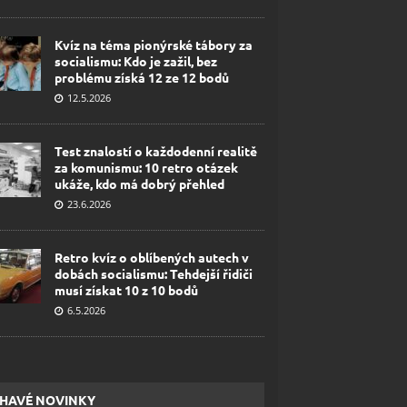
Kvíz na téma pionýrské tábory za
socialismu: Kdo je zažil, bez
problému získá 12 ze 12 bodů
12.5.2026
Test znalostí o každodenní realitě
za komunismu: 10 retro otázek
ukáže, kdo má dobrý přehled
23.6.2026
Retro kvíz o oblíbených autech v
dobách socialismu: Tehdejší řidiči
musí získat 10 z 10 bodů
6.5.2026
HAVÉ NOVINKY