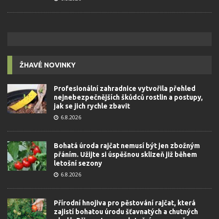
ŽHAVÉ NOVINKY
Profesionální zahradnice vytvořila přehled
nejnebezpečnějších škůdců rostlin a postupy,
jak se jich rychle zbavit
6.8.2026
Bohatá úroda rajčat nemusí být jen zbožným
přáním. Užijte si úspěšnou sklizeň již během
letošní sezony
6.8.2026
Přírodní hnojiva pro pěstování rajčat, která
zajistí bohatou úrodu šťavnatých a chutných