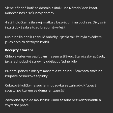
Slepé, třínohé kotě se dostalo z útulku na Národní den koťat.
Konečně našlo svůj nový domov
4letá holčička našla svoji matku v bezvědomí na podlaze. Díky své
intuici dokázala situaci bravurně vyřešit
Dívka našla deník zesnulé babičky. Zjistila tak, že byla svědkem
jejích prvních dětských kroků
Recepty a vaření
Chléb s vařeným vepřovým masem a šťávou: Staročeský způsob,
jak z jednoduché suroviny udělat pořádné jídlo
Pikantní pánev s mletým masem a zeleninou: Šťavnatá směs na
křupavé česnekové topinky
Cuketové kuličky nejsou jen nouzovka ze zahrady: Křupavé
sousto, po kterém se doma jen zapráší
Zavařená dýně do moučníků: Zimní zásoba bez konzervantů a
zbytečné práce