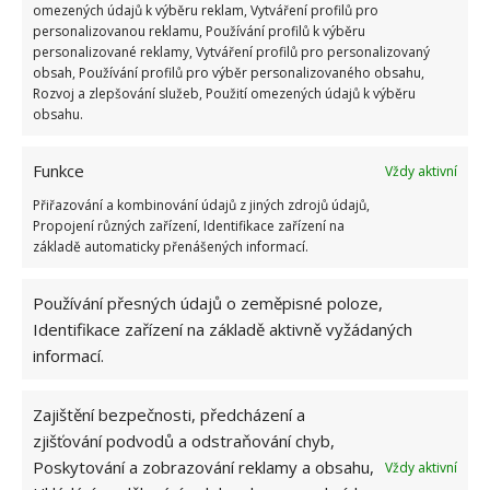
omezených údajů k výběru reklam, Vytváření profilů pro
propíchněte. Vždy manipulujte s ostrými předměty
personalizovanou reklamu, Používání profilů k výběru
opatrně, abyste si neublížili.
personalizované reklamy, Vytváření profilů pro personalizovaný
obsah, Používání profilů pro výběr personalizovaného obsahu,
Rozvoj a zlepšování služeb, Použití omezených údajů k výběru
Zdroj:
TasteOfHome
,
TheSpruce
obsahu.
Funkce
Vždy aktivní
Přiřazování a kombinování údajů z jiných zdrojů údajů,
Propojení různých zařízení, Identifikace zařízení na
základě automaticky přenášených informací.
Používání přesných údajů o zeměpisné poloze,
Identifikace zařízení na základě aktivně vyžádaných
informací.
Zajištění bezpečnosti, předcházení a
zjišťování podvodů a odstraňování chyb,
Poskytování a zobrazování reklamy a obsahu,
Vždy aktivní