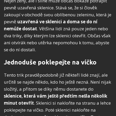
Nejen ženy, ale i silné muže občas dokáže potrápit
pevně uzavřená sklenice. Stává se, že si člověk
zakoupí v obchodě svou oblíbenou zeleninu, která je
pevně
uzavřená ve sklenici
a doma se do ní
nemůže dostat
. Většina lidí zná pouze jeden nebo
dva triky, díky kterým lze sklenici otevřít. Občas však
ani otvírák nebo utěrka nepomohou k tomu, abyste
se do ní dostali.
Jednoduše poklepejte na víčko
Tento trik pravděpodobně již někteří lidé znají, ale
určitě se najde někdo, kdo ho ještě nezná. Není nijak
složitý, a přitom se díky němu dostanete do
sklenice, která vám ještě předtím nešla několik
minut otevřít
. Sklenici si nakloňte na stranu a lehce
poklepejte na víčko. Poté sklenici nakloňte na