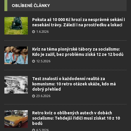
OBLÍBENÉ ČLÁNKY
Pokuta až 10 000 Kč hrozí za nesprávné sekání i
nesekání trávy. Záleží i na prostředku a lokaci
1.6.2026
Kvíz na téma pionýrské tábory za socialismu:
Kdo je zažil, bez problému získá 12 ze 12 bodů
12.5.2026
Test znalostí o každodenní realitě za
komunismu: 10 retro otázek ukáže, kdo má
dobrý přehled
23.6.2026
Retro kvíz o oblíbených autech v dobách
socialismu: Tehdejší řidiči musí získat 10 z 10
bodů
6.5.2026