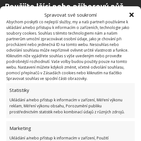
Použijte lžíci nebo příborový nůž
Spravovat své soukromí
Jakmile se vám nepodaří sklenici otevřít pomocí výše
Abychom poskytli co nejlepší služby, my a naši partneři používáme k
ukládání a/nebo přístupu k informacím o zařízeních, technologie jako
zmíněných metod nebo byste chtěli vyzkoušet raději
soubory cookies. Souhlas s těmito technologiemi nám a našim
jiný trik, můžete použít lžíci nebo příborový nůž.
partnerům umožní zpracovávat osobní údaje, jako je chování při
procházení nebo jedinečná ID na tomto webu. Nesouhlas nebo
Kuchyňskou
lžíci nebo příborový nůž zatlačte mezi
odvolání souhlasu může nepříznivě ovlivnit určité vlastnosti a funkce.
víko
a sklenici a zkuste trochu zapáčit. V danou
Kliknutím níže vyjádřete souhlas s výše uvedeným nebo proveďte
podrobnější rozhodnutí. Vaše volby budou použity pouze na tomto
chvíli by se mělo víčko trochu uvolnit a sklenice by
webu. Nastavení můžete kdykoli změnit, včetně odvolání souhlasu,
následně měla jít otevřít.
pomocí přepínačů v Zásadách cookies nebo kliknutím na tlačítko
Spravovat souhlas ve spodní části obrazovky.
Propíchněte víko od sklenice
Statistiky
Ukládání a/nebo přístup k informacím v zařízení, Měření výkonu
Pokud vám nepomůže ani jeden trik a už se cítíte
reklam, Měření výkonu obsahu, Porozumění publiku
bezradně, můžete propíchnout víko sklenice. Po této
prostřednictvím statistik nebo kombinací údajů z různých zdrojů.
metodě si pouze
neuschováte víčko na další
Marketing
použití, jelikož ho tímto trikem znehodnotíte
.
Ostrým nožem nebo šroubovákem víčko zkrátka
Ukládání a/nebo přístup k informacím v zařízení, Použití