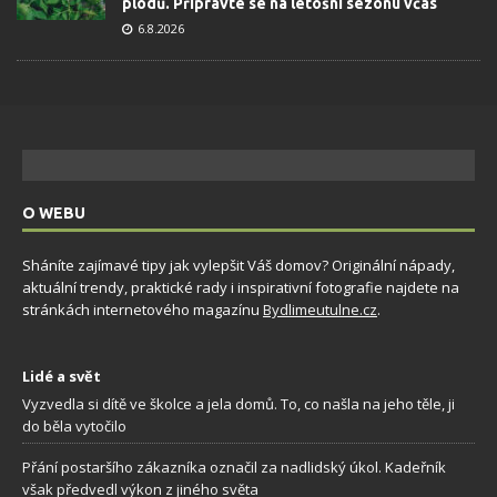
plodů. Připravte se na letošní sezonu včas
6.8.2026
O WEBU
Sháníte zajímavé tipy jak vylepšit Váš domov? Originální nápady,
aktuální trendy, praktické rady i inspirativní fotografie najdete na
stránkách internetového magazínu
Bydlimeutulne.cz
.
Lidé a svět
Vyzvedla si dítě ve školce a jela domů. To, co našla na jeho těle, ji
do běla vytočilo
Přání postaršího zákazníka označil za nadlidský úkol. Kadeřník
však předvedl výkon z jiného světa