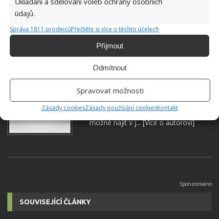
Ukládání a sdělování voleb ochrany osobních
údajů.
Správa 1811 prodejců
Přečtěte si více o těchto účelech
SKLENICE
ZAVAŘOVÁNÍ
Příjmout
Odmítnout
Jiří Kolář
Spravovat možnosti
Absolvent České zemědělské
univerzity, který je již od malička
Zásady cookies
Zásady používání cookies
Kontakt
velkým kutilem. V podstatě vše, co je
možné najít v j...
[Více o autorovi]
SOUVISEJÍCÍ ČLÁNKY