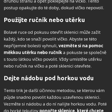
druhou stranu a opět poklepejte na víčko. Tento
postup opakujte do té doby, dokud víčko nepovolí.
Použijte ručník nebo utěrku
Bolavé ruce od pokusu otevřít sklenici může zažít
každý, kdo se snaží povolit víčko. Abyste se této
nepříjemné bolesti vyhnuli,
vezměte si na pomoc
měkkou utěrku nebo ručník
a pokuste se společně
s touto látkou víčko povolit. Vždy umístěte utěrku
nebo ručník na víčko a poté sklenici otevřete.
Dejte nádobu pod horkou vodu
Tento trik je další účinnou metodou, se kterou vám
půjde snadno povolit každou uzavřenou sklenici.
Vezměte si nádobu a do ní nalijte horkou vodu. Poté
do horké tekutiny
ponořte sklenice, které chcete