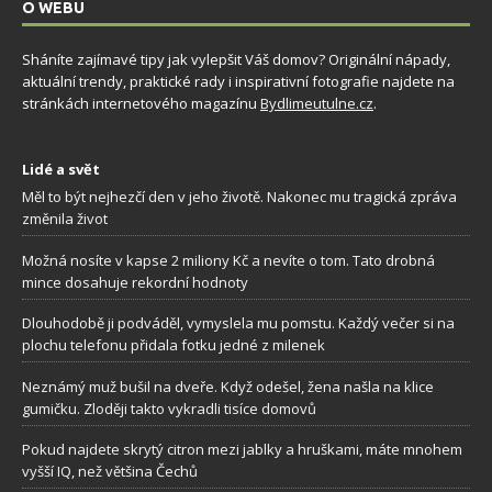
O WEBU
Sháníte zajímavé tipy jak vylepšit Váš domov? Originální nápady,
aktuální trendy, praktické rady i inspirativní fotografie najdete na
stránkách internetového magazínu
Bydlimeutulne.cz
.
Lidé a svět
Měl to být nejhezčí den v jeho životě. Nakonec mu tragická zpráva
změnila život
Možná nosíte v kapse 2 miliony Kč a nevíte o tom. Tato drobná
mince dosahuje rekordní hodnoty
Dlouhodobě ji podváděl, vymyslela mu pomstu. Každý večer si na
plochu telefonu přidala fotku jedné z milenek
Neznámý muž bušil na dveře. Když odešel, žena našla na klice
gumičku. Zloději takto vykradli tisíce domovů
Pokud najdete skrytý citron mezi jablky a hruškami, máte mnohem
vyšší IQ, než většina Čechů