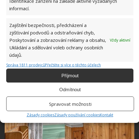
Identifikace zařízení na základě aktivně vyžádaných
informací.
Zajištění bezpečnosti, předcházení a
zjišťování podvodů a odstraňování chyb,
Poskytování a zobrazování reklamy a obsahu,
Vždy aktivní
Ukládání a sdělování voleb ochrany osobních
údajů.
Správa 1811 prodejců
Přečtěte si více o těchto účelech
Příjmout
Odmítnout
Spravovat možnosti
Zásady cookies
Zásady používání cookies
Kontakt