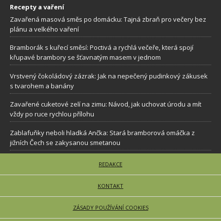
Recepty a vaření
Zavařená masová směs po domácku: Tajná zbraň pro večery bez
plánu a velkého vaření
Bramborák s kuřecí směsí: Poctivá a rychlá večeře, která spojí
křupavé brambory se šťavnatým masem v jednom
Vrstvený čokoládový zázrak: Jak na nepečený pudinkový zákusek
s tvarohem a banány
Zavařené cuketové zelí na zimu: Návod, jak uchovat úrodu a mít
vždy po ruce rychlou přílohu
Zablafuňky neboli hladká Ančka: Stará bramborová omáčka z
jižních Čech se zakysanou smetanou
REDAKCE
KONTAKT
ZÁSADY POUŽÍVÁNÍ COOKIES