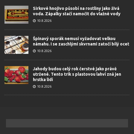
Sirkové hnojivo působí na rostliny jako živá
voda. Zápalky stačí namočit do vlažné vody
10.8.2026
Špinavý sporák nemusí vyžadovat velkou
námahu. I se zaschlými skvrnami zatočí bílý ocet
10.8.2026
Jahody budou celý rok čerstvé jako právě
utržené. Tento trik s plastovou lahví zná jen
hrstka lidí
10.8.2026