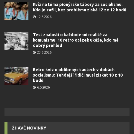
Kvíz na téma pionýrské tábory za socialismu:
Kdo je zažil, bez problému získá 12 ze 12 bodů
12.5.2026
Test znalostí o každodenní realitě za
komunismu: 10 retro otázek ukáže, kdo má
dobrý přehled
23.6.2026
Retro kvíz o oblíbených autech v dobách
socialismu: Tehdejší řidiči musí získat 10 z 10
bodů
6.5.2026
ŽHAVÉ NOVINKY