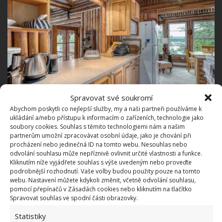
Spravovat své soukromí
Abychom poskytli co nejlepší služby, my a naši partneři používáme k
ukládání a/nebo přístupu k informacím o zařízeních, technologie jako
Dopřejte si to samé i u sebe
soubory cookies. Souhlas s těmito technologiemi nám a našim
partnerům umožní zpracovávat osobní údaje, jako je chování při
procházení nebo jedinečná ID na tomto webu. Nesouhlas nebo
Je jasné, že ne každý má to štěstí na obrovskou,
odvolání souhlasu může nepříznivě ovlivnit určité vlastnosti a funkce.
dvoupatrovou chalupu, ve které by se mohl vyřádit
Kliknutím níže vyjádřete souhlas s výše uvedeným nebo proveďte
podrobnější rozhodnutí. Vaše volby budou použity pouze na tomto
na interiéru. Věřte ale, že i takové drobnosti jako
webu. Nastavení můžete kdykoli změnit, včetně odvolání souhlasu,
kamenná podlaha (dlažba se vzhledem kamene či
pomocí přepínačů v Zásadách cookies nebo kliknutím na tlačítko
Spravovat souhlas ve spodní části obrazovky.
mramoru) a dřevěné trámy pod stropem udělají
hodně. Jedná se přitom o varianty, které můžete
Statistiky