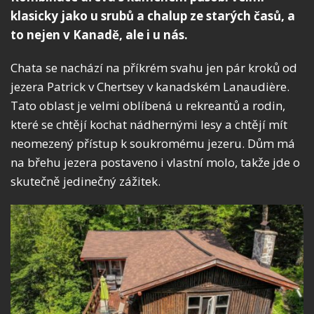
klasicky jako u srubů a chalup ze starých časů, a
to nejen v Kanadě, ale i u nás.
Chata se nachází na příkrém svahu jen pár kroků od
jezera Patrick v Chertsey v kanadském Lanaudière.
Tato oblast je velmi oblíbená u rekreantů a rodin,
které se chtějí kochat nádhernými lesy a chtějí mít
neomezený přístup k soukromému jezeru. Dům má
na břehu jezera postaveno i vlastní molo, takže jde o
skutečně jedinečný zážitek.