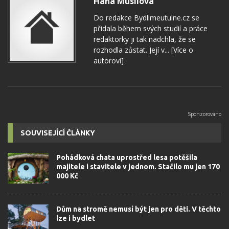
Hana Musilová
Do redakce Bydlimeutulne.cz se
přidala během svých studií a práce
redaktorky ji tak nadchla, že se
rozhodla zůstat. Její v...
[Více o
autorovi]
SOUVISEJÍCÍ ČLÁNKY
Pohádková chata uprostřed lesa potěšila
majitele i stavitele v jednom. Stačilo mu jen 170
000 Kč
Dům na stromě nemusí být jen pro děti. V těchto
lze i bydlet