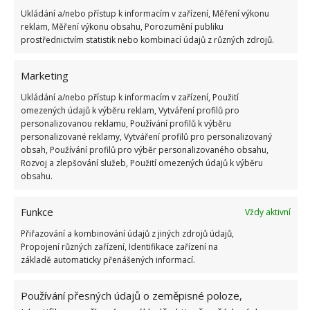
umístit téměř do jakéhokoli prostoru a nestojí ani
Ukládání a/nebo přístup k informacím v zařízení, Měření výkonu
tolik peněz.
reklam, Měření výkonu obsahu, Porozumění publiku
prostřednictvím statistik nebo kombinací údajů z různých zdrojů.
Marketing
Ukládání a/nebo přístup k informacím v zařízení, Použití
omezených údajů k výběru reklam, Vytváření profilů pro
personalizovanou reklamu, Používání profilů k výběru
personalizované reklamy, Vytváření profilů pro personalizovaný
obsah, Používání profilů pro výběr personalizovaného obsahu,
Rozvoj a zlepšování služeb, Použití omezených údajů k výběru
obsahu.
Funkce
Vždy aktivní
Přiřazování a kombinování údajů z jiných zdrojů údajů,
Propojení různých zařízení, Identifikace zařízení na
základě automaticky přenášených informací.
Používání přesných údajů o zeměpisné poloze,