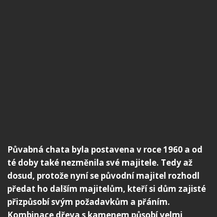
Půvabná chata byla postavena v roce 1960 a od
té doby také nezměnila své majitele. Tedy až
dosud, protože nyní se původní majitel rozhodl
předat ho dalším majitelům, kteří si dům zajisté
přizpůsobí svým požadavkům a přáním.
Kombinace dřeva s kamenem působí velmi