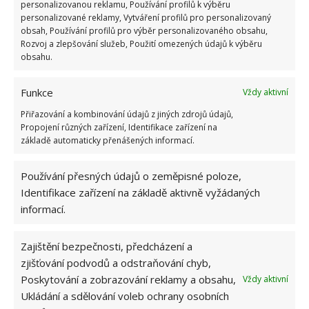
působit. Záclony můžete také vložit do pračky, přidat
personalizovanou reklamu, Používání profilů k výběru
personalizované reklamy, Vytváření profilů pro personalizovaný
jedlou sodu do zásobníku a vyprat.
obsah, Používání profilů pro výběr personalizovaného obsahu,
Rozvoj a zlepšování služeb, Použití omezených údajů k výběru
Zdroj:
Athensmagazine
obsahu.
Funkce
Vždy aktivní
Přiřazování a kombinování údajů z jiných zdrojů údajů,
Propojení různých zařízení, Identifikace zařízení na
základě automaticky přenášených informací.
Používání přesných údajů o zeměpisné poloze,
Identifikace zařízení na základě aktivně vyžádaných
informací.
Zajištění bezpečnosti, předcházení a
zjišťování podvodů a odstraňování chyb,
Poskytování a zobrazování reklamy a obsahu,
Vždy aktivní
Ukládání a sdělování voleb ochrany osobních