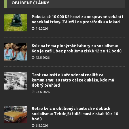
OBLÍBENÉ ČLÁNKY
Pokuta až 10 000 Kč hrozí za nesprávné sekání i
nesekání trávy. Záleží i na prostředku a lokaci
1.6.2026
Kvíz na téma pionýrské tábory za socialismu:
Kdo je zažil, bez problému získá 12 ze 12 bodů
12.5.2026
Test znalostí o každodenní realitě za
komunismu: 10 retro otázek ukáže, kdo má
dobrý přehled
23.6.2026
Retro kvíz o oblíbených autech v dobách
socialismu: Tehdejší řidiči musí získat 10 z 10
bodů
6.5.2026