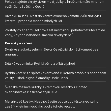
Pokud najdete skrytý citron mezi jablky a hruškami, máte mnohem
vyšší IQ, než většina Čechů
Dívenku museli uvést do kontrolovaného kómatu kvůli zlozvyku,
kterému propadlo mnoho mladých lidí
Zoufalý chlapec musel prokázat nesmírnou pohotovost útěkem do
vody, když ho naháněla smečka divokých psů
Recepty a vaření
Dýně ve sladkokyselém nálevu: Osvěžující domácí kompot bez
ananasu
Dětská vzpomínka: Rychlá pěna z bílků a jahod
Rychlá večeře ze spíže: Zavařovaná cuketová omáčka s ananasem
ve stylu sladkokyselé omáčky Uncle Ben’s
Švédské masové kuličky s krémovou omáčkou: Domácí
skandinávská klasika ve stylu IKEA
Meruňkové kostky: Neschovávejte ovoce pod těsto, nechte ho
zazářit v letním moučníku podle tohoto receptu