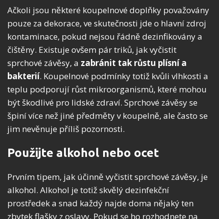
Ačkoli jsou některé k
oupelnové
doplňky považovány
pouze za dekorace, ve skutečnosti jde o hlavní zdroj
kontaminace, pokud nejsou řádně dezinfikovány a
čištěny.
Existuje ovšem pár triků, jak vyčistit
sprchové závěsy, a
zabránit tak růstu plísní a
bakterií
. Koupelnové podmínky totiž kvůli vlhkosti a
teplu podporují růst mikroorganismů, které mohou
být škodlivé pro lidské zdraví. Sprchové závěsy se
špiní více než jiné předměty v koupelně, ale často se
jim nevěnuje příliš pozornosti.
Použijte alkohol nebo ocet
Prvním tipem, jak účinně vyčistit sprchové závěsy, je
alkohol.
Alkohol je totiž skvělý dezinfekční
prostředek a snad každý najde doma nějaký ten
zbytek flašky z oslavy.
Pokud se ho rozhodnete na