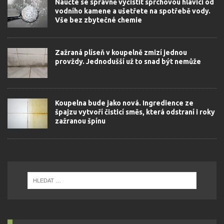
Naučte se správně vyčistit sprchovou hlavici od
vodního kamene a ušetřete na spotřebě vody.
Vše bez zbytečné chemie
Zažraná plíseň v koupelně zmizí jednou
provždy. Jednodušší už to snad být nemůže
Koupelna bude jako nová. Ingredience ze
špajzu vytvoří čisticí směs, která odstraní i roky
zažranou špínu