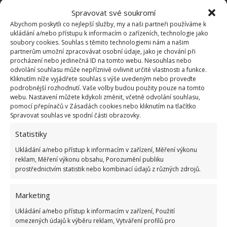
Spravovat své soukromí
Abychom poskytli co nejlepší služby, my a naši partneři používáme k
ukládání a/nebo přístupu k informacím o zařízeních, technologie jako
soubory cookies. Souhlas s těmito technologiemi nám a našim
partnerům umožní zpracovávat osobní údaje, jako je chování při
procházení nebo jedinečná ID na tomto webu. Nesouhlas nebo
odvolání souhlasu může nepříznivě ovlivnit určité vlastnosti a funkce.
Kliknutím níže vyjádřete souhlas s výše uvedeným nebo proveďte
podrobnější rozhodnutí. Vaše volby budou použity pouze na tomto
webu. Nastavení můžete kdykoli změnit, včetně odvolání souhlasu,
pomocí přepínačů v Zásadách cookies nebo kliknutím na tlačítko
Fotografie: Freepik
Spravovat souhlas ve spodní části obrazovky.
Statistiky
Posledním tipem, jak záclony vydezinfikovat a
vyčistit, je dobře známá jedlá soda. Jedlá soda má
Ukládání a/nebo přístup k informacím v zařízení, Měření výkonu
reklam, Měření výkonu obsahu, Porozumění publiku
mnoho pozitivních účinků a používá se jak v
prostřednictvím statistik nebo kombinací údajů z různých zdrojů.
potravinářství, tak i v domácnosti při úklidu a čištění
všemožných míst a předmětů.
Pokud chcete
Marketing
vyzkoušet jedlou sodu
, namočte závěsy do nádoby
Ukládání a/nebo přístup k informacím v zařízení, Použití
s vodou a jedlou sodou a nechte několik minut
omezených údajů k výběru reklam, Vytváření profilů pro