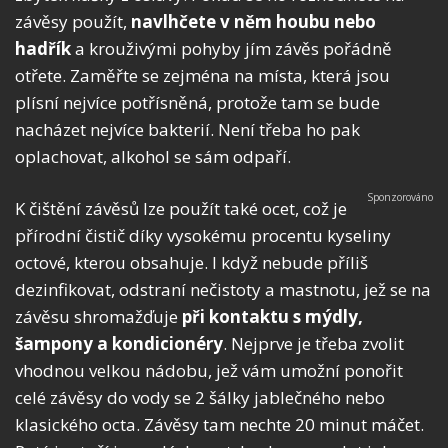
závěsy použít,
navlhčete v něm houbu nebo
hadřík
a krouživými pohyby jím závěs pořádně
otřete. Zaměřte se zejména na místa, která jsou
plísní nejvíce potřísněná, protože tam se bude
nacházet nejvíce bakterií. Není třeba ho pak
oplachovat, alkohol se sám odpaří.
K čištění závěsů lze použít také ocet, což je
přírodní čistič díky vysokému procentu kyseliny
octové, kterou obsahuje. I když nebude příliš
dezinfikovat, odstraní nečistoty a mastnotu, jež se na
závěsu shromažďuje
při kontaktu s mýdly,
šampony a kondicionéry
. Nejprve je třeba zvolit
vhodnou velkou nádobu, jež vám umožní ponořit
celé závěsy do vody se 2 šálky jablečného nebo
klasického octa. Závěsy tam nechte 20 minut máčet.