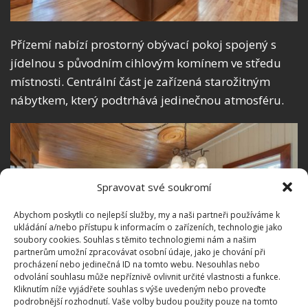
Přízemí nabízí prostorný obývací pokoj spojený s
jídelnou s původním cihlovým komínem ve středu
místnosti. Centrální část je zařízená starožitným
nábytkem, který podtrhává jedinečnou atmosféru.
Spravovat své soukromí
Abychom poskytli co nejlepší služby, my a naši partneři používáme k
ukládání a/nebo přístupu k informacím o zařízeních, technologie jako
soubory cookies. Souhlas s těmito technologiemi nám a našim
partnerům umožní zpracovávat osobní údaje, jako je chování při
procházení nebo jedinečná ID na tomto webu. Nesouhlas nebo
odvolání souhlasu může nepříznivě ovlivnit určité vlastnosti a funkce.
Kliknutím níže vyjádřete souhlas s výše uvedeným nebo proveďte
podrobnější rozhodnutí. Vaše volby budou použity pouze na tomto