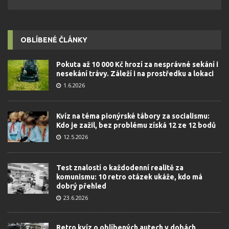
OBLÍBENÉ ČLÁNKY
Pokuta až 10 000 Kč hrozí za nesprávné sekání i
nesekání trávy. Záleží i na prostředku a lokaci
1.6.2026
Kvíz na téma pionýrské tábory za socialismu:
Kdo je zažil, bez problému získá 12 ze 12 bodů
12.5.2026
Test znalostí o každodenní realitě za
komunismu: 10 retro otázek ukáže, kdo má
dobrý přehled
23.6.2026
Retro kvíz o oblíbených autech v dobách