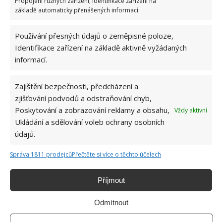
Propojení různých zařízení, Identifikace zařízení na
Tato místnost umožňuje vstup do koupelny nebo do
základě automaticky přenášených informací.
rodinného pokoje v suterénu domu. Ve druhém
Používání přesných údajů o zeměpisné poloze,
patře jsou pro budoucí majitele připraveny 3 ložnice
Identifikace zařízení na základě aktivně vyžádaných
zařízené v jednoduchém a útulném stylu.
informací.
Zajištění bezpečnosti, předcházení a
zjišťování podvodů a odstraňování chyb,
Poskytování a zobrazování reklamy a obsahu,
Vždy aktivní
Ukládání a sdělování voleb ochrany osobních
údajů.
Správa 1811 prodejců
Přečtěte si více o těchto účelech
Příjmout
Odmítnout