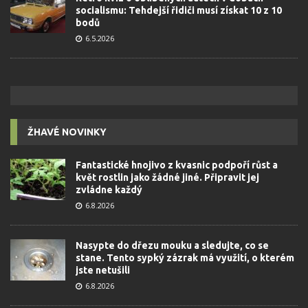
socialismu: Tehdejší řidiči musí získat 10 z 10
bodů
6.5.2026
ŽHAVÉ NOVINKY
Fantastické hnojivo z kvasnic podpoří růst a
květ rostlin jako žádné jiné. Připravit jej
zvládne každý
6.8.2026
Nasypte do dřezu mouku a sledujte, co se
stane. Tento sypký zázrak má využití, o kterém
jste netušili
6.8.2026