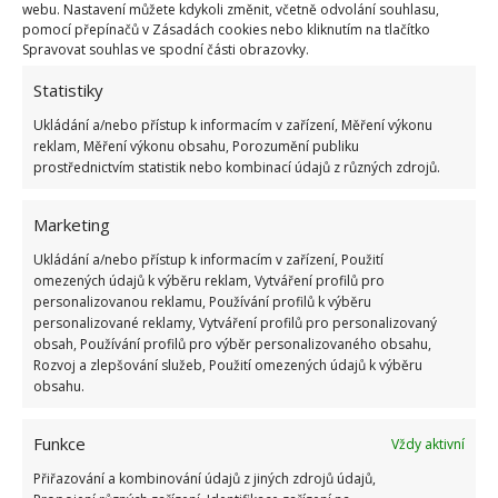
webu. Nastavení můžete kdykoli změnit, včetně odvolání souhlasu,
pomocí přepínačů v Zásadách cookies nebo kliknutím na tlačítko
Jídelna pokračuje do velké rustikální kuchyně.
Spravovat souhlas ve spodní části obrazovky.
Kromě dřevěných skříněk je výrazným prvkem také
Statistiky
dřevěný strop. V zadní části domu je k dispozici
Ukládání a/nebo přístup k informacím v zařízení, Měření výkonu
druhý obývací pokoj s krásnou podlahou.
reklam, Měření výkonu obsahu, Porozumění publiku
prostřednictvím statistik nebo kombinací údajů z různých zdrojů.
Marketing
Ukládání a/nebo přístup k informacím v zařízení, Použití
omezených údajů k výběru reklam, Vytváření profilů pro
personalizovanou reklamu, Používání profilů k výběru
personalizované reklamy, Vytváření profilů pro personalizovaný
obsah, Používání profilů pro výběr personalizovaného obsahu,
Rozvoj a zlepšování služeb, Použití omezených údajů k výběru
obsahu.
Funkce
Vždy aktivní
Přiřazování a kombinování údajů z jiných zdrojů údajů,