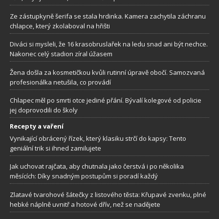
Ze zástupkyně šerifa se stala hrdinka. Kamera zachytila záchranu
chlapce, který zkolaboval na hřišti
Diváci si mysleli, že 16 krasobruslařek na ledu snad ani být nechce.
Nakonec celý stadion zíral úžasem
Žena došla za kosmetičkou kvůli rutinní úpravě obočí. Samozvaná
profesionálka netušila, co provádí
Chlapec měl po smrti otce jediné přání. Bývalí kolegové od policie
jej doprovodili do školy
Recepty a vaření
Vynikající obrácený řízek, který klasiku strčí do kapsy: Tento
geniální trik si ihned zamilujete
Jak uchovat rajčata, aby chutnala jako čerstvá i po několika
měsících: Díky snadným postupům si poradí každý
Zlatavé tvarohové šátečky z listového těsta: Křupavé zvenku, plné
hebké náplně uvnitř a hotové dřív, než se nadějete